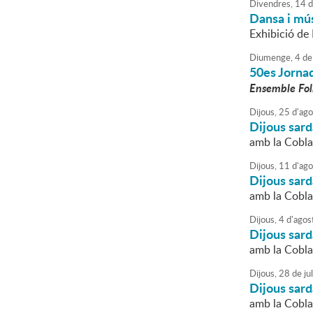
Divendres,
14
d
Dansa i mús
Exhibició de
Diumenge,
4
de
50es Jornad
Ensemble Fo
Dijous,
25
d'
ago
Dijous sar
amb la Cobl
Dijous,
11
d'
ago
Dijous sar
amb la Cobla
Dijous,
4
d'
agos
Dijous sar
amb la Cobla
Dijous,
28
de
jul
Dijous sar
amb la Cobl