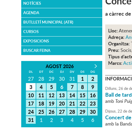
Concer
NOTÍCIES
a càrrec de
AGENDA
BUTLLETÍ MUNICIPAL (ATR)
Lloc:
Atene
CURSOS
Adreça:
An
EXPOSICIONS
Organitza:
Preu:
Socis
BUSCAR FEINA
Tipus d'act
Marcs:
Acti
AGOST 2026
DL
DT
DC
DJ
DV
DS
DG
27
28
29
30
31
1
2
INFORMACI
3
4
5
6
7
8
9
Dilluns,
26
de
d
Ball de tar
10
11
12
13
14
15
16
amb
Toni Pui
17
18
19
20
21
22
23
24
25
26
27
28
29
30
Dijous,
22
de
de
Concert de
31
1
2
3
4
5
6
amb la Banda