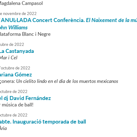
 Magdalena Campasol
e
novembre
de
2022
 ANUL·LADA Concert Conferència.
El Naixement de la m
ohn Williams
Plataforma Blanc i Negre
tubre
de
2022
. La Castanyada
Mar i Cel
'
octubre
de
2022
ariana Gómez
çonera:
Un cielito lindo en el día de los muertos mexicanos
octubre
de
2022
el dj David Fernández
 música de ball!
octubre
de
2022
sabte. Inauguració temporada de ball
Ària