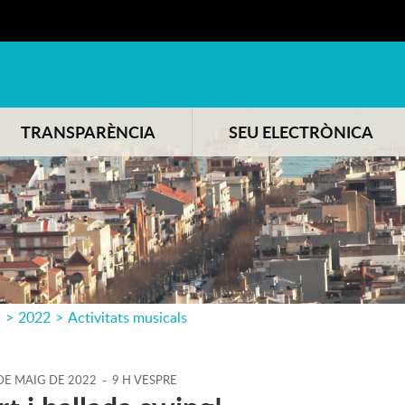
TRANSPARÈNCIA
SEU ELECTRÒNICA
s
>
2022
>
Activitats musicals
DE
MAIG
DE
2022
-
9 H VESPRE