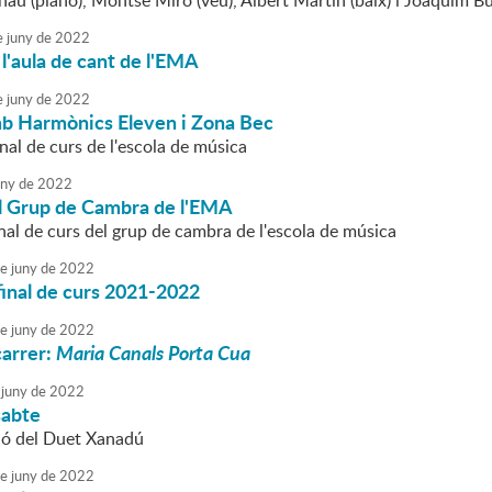
au (piano), Montse Miró (veu), Albert Martín (baix) i Joaquim Bu
e
juny
de
2022
l'aula de cant de l'EMA
e
juny
de
2022
b Harmònics Eleven i Zona Bec
nal de curs de l'escola de música
uny
de
2022
l Grup de Cambra de l'EMA
nal de curs del grup de cambra de l'escola de música
e
juny
de
2022
inal de curs 2021-2022
e
juny
de
2022
carrer:
Maria Canals Porta Cua
juny
de
2022
sabte
ió del Duet Xanadú
e
juny
de
2022