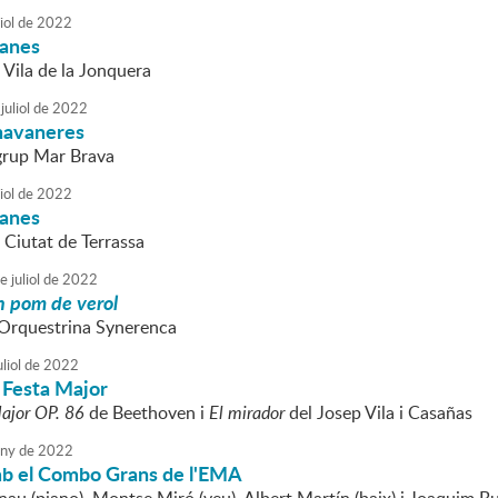
iol
de
2022
danes
 Vila de la Jonquera
juliol
de
2022
havaneres
 grup Mar Brava
iol
de
2022
danes
 Ciutat de Terrassa
e
juliol
de
2022
 pom de verol
l'Orquestrina Synerenca
liol
de
2022
 Festa Major
ajor OP. 86
de Beethoven i
El mirador
del Josep Vila i Casañas
uny
de
2022
b el Combo Grans de l'EMA