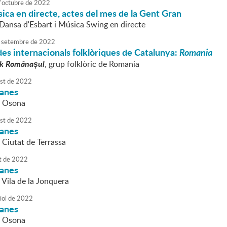
'
octubre
de
2022
ica en directe, actes del mes de la Gent Gran
 Dansa d'Esbart i Música Swing en directe
setembre
de
2022
es internacionals folklòriques de Catalunya:
Romania
lk Românașul
, grup folklòric de Romania
st
de
2022
danes
a Osona
st
de
2022
danes
 Ciutat de Terrassa
t
de
2022
danes
 Vila de la Jonquera
iol
de
2022
danes
a Osona