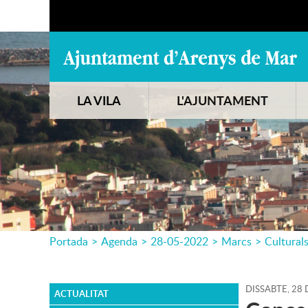
LA VILA
L'AJUNTAMENT
Portada
>
Agenda
>
28-05-2022
>
Marcs
>
Cultural
DISSABTE,
28
ACTUALITAT