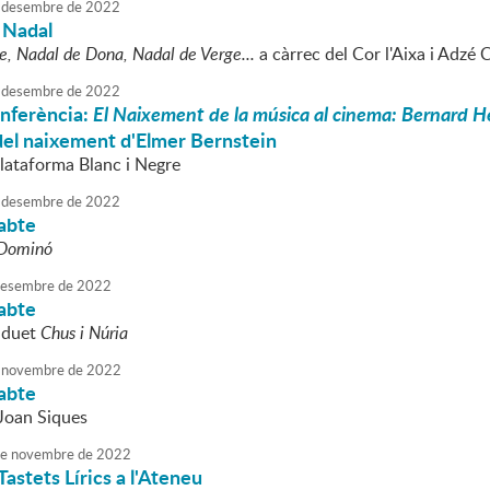
desembre
de
2022
 Nadal
, Nadal de Dona, Nadal de Verge...
a càrrec del Cor l'Aixa i Adzé
desembre
de
2022
nferència:
El Naixement de la música al cinema: Bernard H
del naixement d'Elmer Bernstein
Plataforma Blanc i Negre
desembre
de
2022
sabte
Dominó
esembre
de
2022
sabte
 duet
Chus i Núria
novembre
de
2022
sabte
Joan Siques
e
novembre
de
2022
Tastets Lírics a l'Ateneu