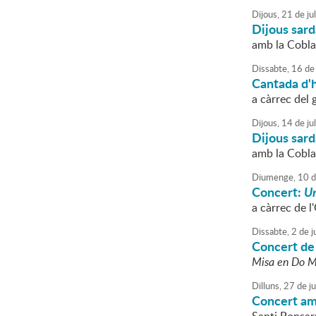
Dijous,
21
de
jul
Dijous sar
amb la Cobla
Dissabte,
16
de
Cantada d'
a càrrec del
Dijous,
14
de
jul
Dijous sar
amb la Cobla
Diumenge,
10
d
Concert:
Un
a càrrec de 
Dissabte,
2
de
ju
Concert de
Misa en Do M
Dilluns,
27
de
j
Concert am