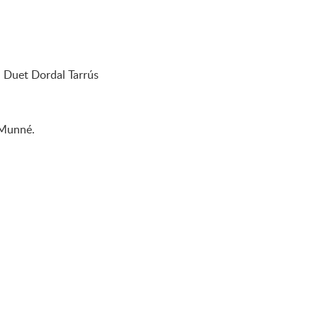
l Duet Dordal Tarrús
 Munné.