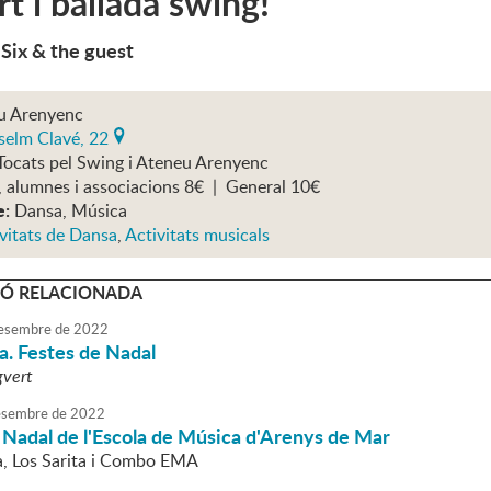
t i ballada swing!
 Six & the guest
u Arenyenc
selm Clavé, 22
Tocats pel Swing i Ateneu Arenyenc
, alumnes i associacions 8€ | General 10€
e:
Dansa, Música
vitats de Dansa
,
Activitats musicals
Ó RELACIONADA
esembre
de
2022
da. Festes de Nadal
gvert
sembre
de
2022
 Nadal de l'Escola de Música d'Arenys de Mar
, Los Sarita i Combo EMA