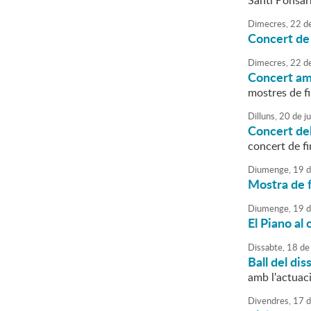
Santi Ponsarn
Dimecres,
22
d
Concert de 
Dimecres,
22
d
Concert am
mostres de fi
Dilluns,
20
de
j
Concert de
concert de fi
Diumenge,
19
d
Mostra de f
Diumenge,
19
d
El Piano al 
Dissabte,
18
de
Ball del dis
amb l'actuac
Divendres,
17
d