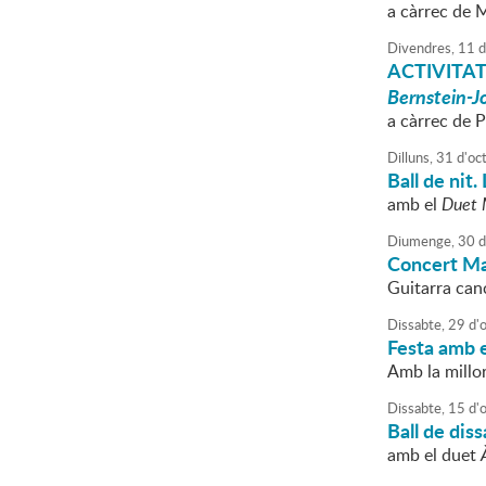
a càrrec de
Divendres,
11
d
ACTIVITAT
Bernstein-J
a càrrec de 
Dilluns,
31
d'
oc
Ball de nit
amb el
Duet 
Diumenge,
30
d
Concert M
Guitarra can
Dissabte,
29
d'
Festa amb 
Amb la millor
Dissabte,
15
d'
Ball de dis
amb el duet