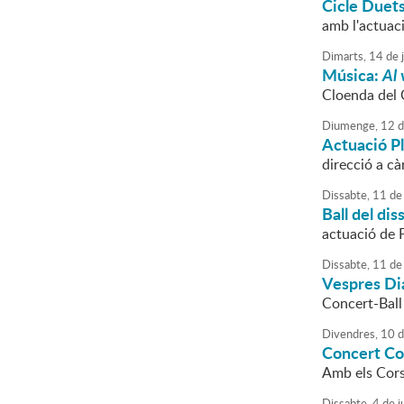
Cicle Duets
amb l'actuaci
Dimarts,
14
de
Música:
Al 
Cloenda del 
Diumenge,
12
d
Actuació Pl
direcció a c
Dissabte,
11
de
Ball del dis
actuació de P
Dissabte,
11
de
Vespres Di
Concert-Ball 
Divendres,
10
d
Concert Co
Amb els Cors
Dissabte,
4
de
j