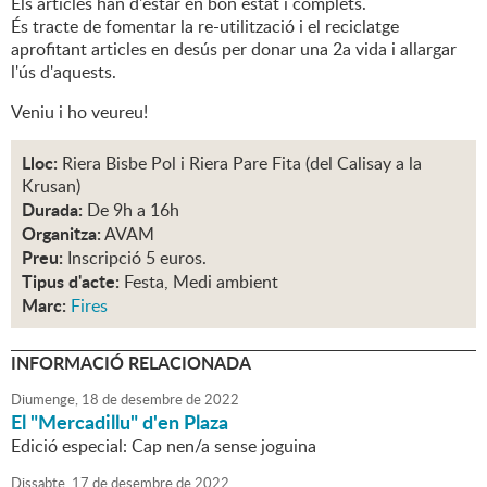
Els articles han d'estar en bon estat i complets.
És tracte de fomentar la re-utilització i el reciclatge
aprofitant articles en desús per donar una 2a vida i allargar
l'ús d'aquests.
Veniu i ho veureu!
Lloc:
Riera Bisbe Pol i Riera Pare Fita (del Calisay a la
Krusan)
Durada:
De 9h a 16h
Organitza:
AVAM
Preu:
Inscripció 5 euros.
Tipus d'acte:
Festa, Medi ambient
Marc:
Fires
INFORMACIÓ RELACIONADA
Diumenge,
18
de
desembre
de
2022
El "Mercadillu" d'en Plaza
Edició especial: Cap nen/a sense joguina
Dissabte,
17
de
desembre
de
2022