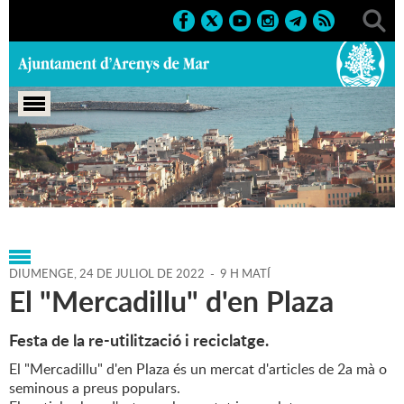
Portada
>
Agenda
>
24-07-
2022
>
Marcs
>
Culturals
>
2022
>
Fires
DIUMENGE,
24
DE
JULIOL
DE
2022
-
9 H MATÍ
El "Mercadillu" d'en Plaza
Festa de la re-utilització i reciclatge.
El "Mercadillu" d'en Plaza és un mercat d'articles de 2a mà o
seminous a preus populars.