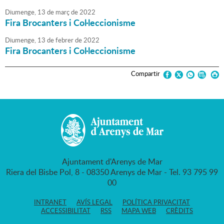
Diumenge,
13
de
març
de
2022
Fira Brocanters i Col·leccionisme
Diumenge,
13
de
febrer
de
2022
Fira Brocanters i Col·leccionisme
Compartir
Ajuntament d'Arenys de Mar
Riera del Bisbe Pol, 8 - 08350 Arenys de Mar - Tel. 93 795 99
00
INTRANET
AVÍS LEGAL
POLÍTICA PRIVACITAT
ACCESSIBILITAT
RSS
MAPA WEB
CRÈDITS