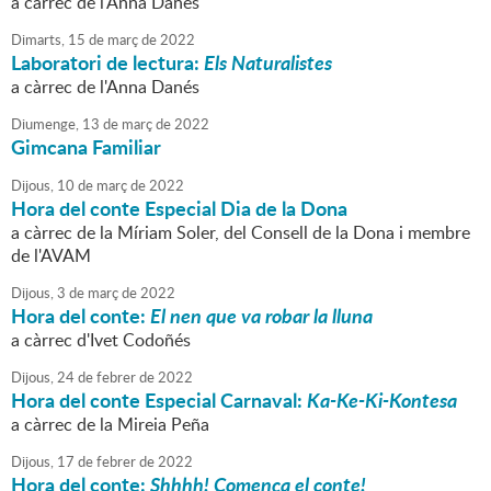
a càrrec de l'Anna Danés
Dimarts,
15
de
març
de
2022
Laboratori de lectura:
Els Naturalistes
a càrrec de l'Anna Danés
Diumenge,
13
de
març
de
2022
Gimcana Familiar
Dijous,
10
de
març
de
2022
Hora del conte Especial Dia de la Dona
a càrrec de la Míriam Soler, del Consell de la Dona i membre
de l'AVAM
Dijous,
3
de
març
de
2022
Hora del conte:
El nen que va robar la lluna
a càrrec d'Ivet Codoñés
Dijous,
24
de
febrer
de
2022
Hora del conte Especial Carnaval:
Ka-Ke-Ki-Kontesa
a càrrec de la Mireia Peña
Dijous,
17
de
febrer
de
2022
Hora del conte:
Shhhh! Comença el conte!