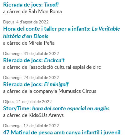
Rierada de jocs:
Txoof!
a càrrec de Rah Mon Roma
Dijous,
4
d'
agost
de
2022
Hora del conte i taller per a infants:
La Veritable
història d'en Dionís
a càrrec de Mireia Peña
Diumenge,
31
de
juliol
de
2022
Rierada de jocs:
Encirca't
a càrrec de l'associació cultural esplai de circ
Diumenge,
24
de
juliol
de
2022
Rierada de jocs:
El minigolf
a càrrec de la companyia Mumusics Circus
Dijous,
21
de
juliol
de
2022
StoryTime:
hora del conte especial en anglès
a càrrec de Kids&Us Arenys
Diumenge,
17
de
juliol
de
2022
47 Matinal de pesca amb canya infantil i juvenil