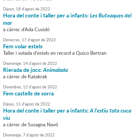
Dijous,
18
d'
agost
de
2022
Hora del conte i taller per a infants:
Les Butxaques del
mar
a càrrec d'Ada Cusidó
Dimecres,
17
d'
agost
de
2022
Fem volar estels
Taller i volada d'estels en record a Quico Bertran
Diumenge,
14
d'
agost
de
2022
Rierada de jocs:
Animalada
a càrrec de Katakrak
Divendres,
12
d'
agost
de
2022
Fem castells de sorra
Dijous,
11
d'
agost
de
2022
Hora del conte i taller per a infants:
A l'estiu tota cuca
viu
a càrrec de Susagna Navó
Diumenge,
7
d'
agost
de
2022