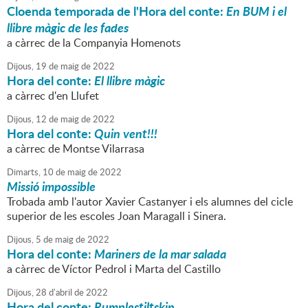
Cloenda temporada de l'Hora del conte:
En BUM i el
llibre màgic de les fades
a càrrec de la Companyia Homenots
Dijous,
19
de
maig
de
2022
Hora del conte:
El llibre màgic
a càrrec d'en Llufet
Dijous,
12
de
maig
de
2022
Hora del conte:
Quin vent!!!
a càrrec de Montse Vilarrasa
Dimarts,
10
de
maig
de
2022
Missió impossible
Trobada amb l'autor Xavier Castanyer i els alumnes del cicle
superior de les escoles Joan Maragall i Sinera.
Dijous,
5
de
maig
de
2022
Hora del conte:
Mariners de la mar salada
a càrrec de Víctor Pedrol i Marta del Castillo
Dijous,
28
d'
abril
de
2022
Hora del conte:
Rumplestiltskin