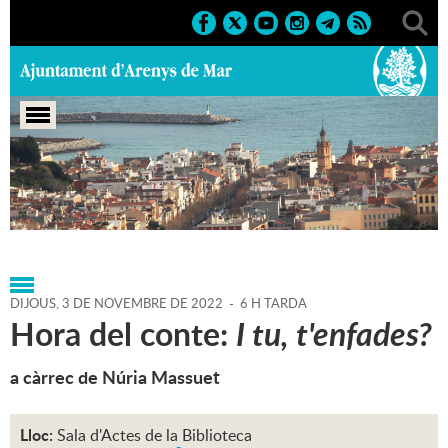
Portada
>
Agenda
>
03-11-
2022
>
Marcs
>
Culturals
>
2022
>
Activitats infantils
DIJOUS,
3
DE
NOVEMBRE
DE
2022
-
6 H TARDA
Hora del conte:
I tu, t'enfades?
a càrrec de Núria Massuet
Lloc:
Sala d'Actes de la Biblioteca