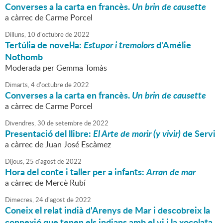
Converses a la carta en francès.
Un brin de causette
a càrrec de Carme Porcel
Dilluns,
10
d'
octubre
de
2022
Tertúlia de novel·la:
Estupor i tremolors
d'Amélie
Nothomb
Moderada per Gemma Tomàs
Dimarts,
4
d'
octubre
de
2022
Converses a la carta en francès.
Un brin de causette
a càrrec de Carme Porcel
Divendres,
30
de
setembre
de
2022
Presentació del llibre:
El Arte de morir (y vivir)
de Servi
a càrrec de Juan José Escàmez
Dijous,
25
d'
agost
de
2022
Hora del conte i taller per a infants:
Arran de mar
a càrrec de Mercè Rubí
Dimecres,
24
d'
agost
de
2022
Coneix el relat indià d'Arenys de Mar i descobreix la
connexió que tenen els indians amb el vi i la xocolata