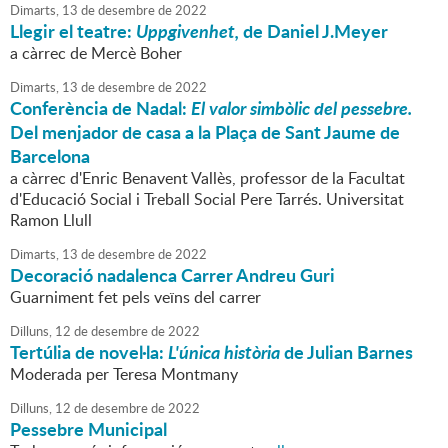
Dimarts,
13
de
desembre
de
2022
Llegir el teatre:
Uppgivenhet,
de Daniel J.Meyer
a càrrec de Mercè Boher
Dimarts,
13
de
desembre
de
2022
Conferència de Nadal:
El valor simbòlic del pessebre.
Del menjador de casa a la Plaça de Sant Jaume de
Barcelona
a càrrec d'Enric Benavent Vallès, professor de la Facultat
d'Educació Social i Treball Social Pere Tarrés. Universitat
Ramon Llull
Dimarts,
13
de
desembre
de
2022
Decoració nadalenca Carrer Andreu Guri
Guarniment fet pels veïns del carrer
Dilluns,
12
de
desembre
de
2022
Tertúlia de novel·la:
L'única història
de Julian Barnes
Moderada per Teresa Montmany
Dilluns,
12
de
desembre
de
2022
Pessebre Municipal