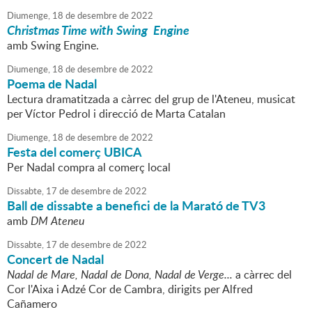
Diumenge,
18
de
desembre
de
2022
Christmas Time with Swing Engine
amb Swing Engine.
Diumenge,
18
de
desembre
de
2022
Poema de Nadal
Lectura dramatitzada a càrrec del grup de l'Ateneu, musicat
per Víctor Pedrol i direcció de Marta Catalan
Diumenge,
18
de
desembre
de
2022
Festa del comerç UBICA
Per Nadal compra al comerç local
Dissabte,
17
de
desembre
de
2022
Ball de dissabte a benefici de la Marató de TV3
amb
DM Ateneu
Dissabte,
17
de
desembre
de
2022
Concert de Nadal
Nadal de Mare, Nadal de Dona, Nadal de Verge...
a càrrec del
Cor l'Aixa i Adzé Cor de Cambra, dirigits per Alfred
Cañamero