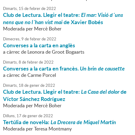
Dimarts,
15
de
febrer
de
2022
Club de Lectura. Llegir el teatre:
El mar: Visió d´uns
nens que no l´han vist mai
de Xavier Bobés
Moderada per Mercè Boher
Dimecres,
9
de
febrer
de
2022
Converses a la carta en anglès
a càrrec de Leonora de Groot Bogaarts
Dimarts,
8
de
febrer
de
2022
Converses a la carta en francès.
Un brin de causette
a càrrec de Carme Porcel
Dimarts,
18
de
gener
de
2022
Club de Lectura. Llegir el teatre:
La Casa del dolor
de
Víctor Sánchez Rodríguez
Moderada per Mercè Boher
Dilluns,
17
de
gener
de
2022
Tertúlia de novel·la:
La Drecera de Miquel Martín
Moderada per Teresa Montmany