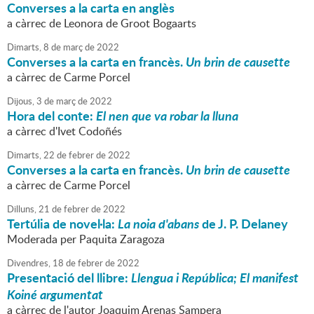
Converses a la carta en anglès
a càrrec de Leonora de Groot Bogaarts
Dimarts,
8
de
març
de
2022
Converses a la carta en francès.
Un brin de causette
a càrrec de Carme Porcel
Dijous,
3
de
març
de
2022
Hora del conte:
El nen que va robar la lluna
a càrrec d'Ivet Codoñés
Dimarts,
22
de
febrer
de
2022
Converses a la carta en francès.
Un brin de causette
a càrrec de Carme Porcel
Dilluns,
21
de
febrer
de
2022
Tertúlia de novel·la:
La noia d'abans
de J. P. Delaney
Moderada per Paquita Zaragoza
Divendres,
18
de
febrer
de
2022
Presentació del llibre:
Llengua i República; El manifest
Koiné argumentat
a càrrec de l'autor Joaquim Arenas Sampera