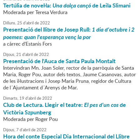
Tertúlia de novel·la:
Una dolça cançó
de Leila Slimani
Moderada per Teresa Verdura
Dilluns,
25
d'
abril
de
2022
Presentació del llibre de Josep Rull:
1 dia d'octubre i 2
poemes: quan l'esperança venç la por
a càrrec d'Estanis Fors
Dijous,
21
d'
abril
de
2022
Presentació de l'Auca de Santa Paula Montalt
Intervindran Mn. Joan Soler, rector de la parròquia de Santa
Maria, Roger Pou, autor dels textos, Jaume Casanovas, autor
de les il·lustracions i Josep Maria Pruna, regidor de Cultura
de l´Ajuntament d´Arenys de Mar.
Dimarts,
19
d'
abril
de
2022
Club de Lectura. Llegir el teatre:
El pes d'un cos
de
Victòria Szpunberg
Moderada per Roger Pou
Dijous,
7
d'
abril
de
2022
Hora del conte Especial Dia Internacional del Llibre