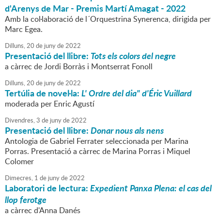
d'Arenys de Mar - Premis Martí Amagat - 2022
Amb la col·laboració de l´Orquestrina Synerenca, dirigida per
Marc Egea.
Dilluns,
20
de
juny
de
2022
Presentació del llibre:
Tots els colors del negre
a càrrec de Jordi Borràs i Montserrat Fonoll
Dilluns,
20
de
juny
de
2022
Tertúlia de novel·la:
L' Ordre del dia" d'Éric Vuillard
moderada per Enric Agustí
Divendres,
3
de
juny
de
2022
Presentació del llibre:
Donar nous als nens
Antologia de Gabriel Ferrater seleccionada per Marina
Porras. Presentació a càrrec de Marina Porras i Miquel
Colomer
Dimecres,
1
de
juny
de
2022
Laboratori de lectura:
Expedient Panxa Plena: el cas del
llop ferotge
a càrrec d'Anna Danés