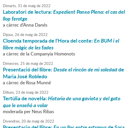
Dimarts,
31
de
maig
de
2022
Laboratori de lectura:
Expedient Panxa Plena: el cas del
llop ferotge
a càrrec d'Anna Danés
Dijous,
26
de
maig
de
2022
Cloenda temporada de l'Hora del conte:
En BUM i el
llibre màgic de les fades
a càrrec de la Companyia Homenots
Dimecres,
25
de
maig
de
2022
Presentació del llibre:
Desde el rincón de mi soledad
de
Maria José Robledo
a càrrec de Rosa Munné
Dilluns,
23
de
maig
de
2022
Tertúlia de novel·la:
Historia de una gaviota y del gato
que le enseñó a volar
moderada per Neus Ribas
Divendres,
20
de
maig
de
2022
Presentacio del llibre:
En un lloc entre estranys
de Sara