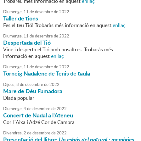
Trobareu més informació en aquest
enllaç
Diumenge,
11
de
desembre
de
2022
Taller de tions
Fes el teu Tió! Trobaràs més informació en aquest
enllaç
Diumenge,
11
de
desembre
de
2022
Despertada del Tió
Vine i desperta el Tió amb nosaltres. Trobaràs més
informació en aquest
enllaç
Diumenge,
11
de
desembre
de
2022
Torneig Nadalenc de Tenis de taula
Dijous,
8
de
desembre
de
2022
Mare de Déu Fumadora
Diada popular
Diumenge,
4
de
desembre
de
2022
Concert de Nadal a l'Ateneu
Cor l´Aixa i Adzé Cor de Cambra
Divendres,
2
de
desembre
de
2022
Presentació del llibre:
Un esbós del natural : memòries