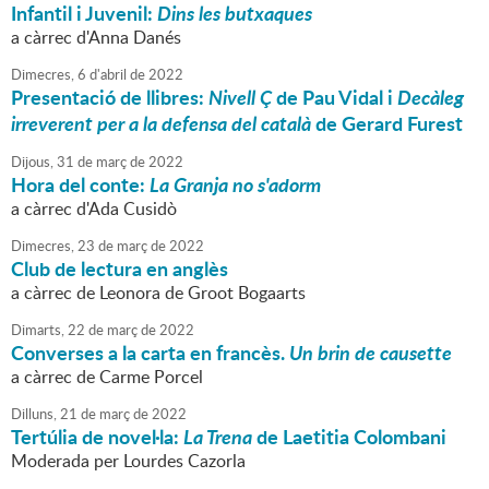
Infantil i Juvenil:
Dins les butxaques
a càrrec d'Anna Danés
Dimecres,
6
d'
abril
de
2022
Presentació de llibres:
Nivell Ç
de Pau Vidal i
Decàleg
irreverent per a la defensa del català
de Gerard Furest
Dijous,
31
de
març
de
2022
Hora del conte:
La Granja no s'adorm
a càrrec d'Ada Cusidò
Dimecres,
23
de
març
de
2022
Club de lectura en anglès
a càrrec de Leonora de Groot Bogaarts
Dimarts,
22
de
març
de
2022
Converses a la carta en francès.
Un brin de causette
a càrrec de Carme Porcel
Dilluns,
21
de
març
de
2022
Tertúlia de novel·la:
La Trena
de Laetitia Colombani
Moderada per Lourdes Cazorla