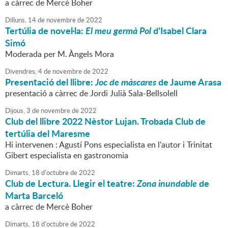
a càrrec de Mercè Boher
Dilluns,
14
de
novembre
de
2022
Tertúlia de novel·la:
El meu germà Pol
d'Isabel Clara
Simó
Moderada per M. Àngels Mora
Divendres,
4
de
novembre
de
2022
Presentació del llibre:
Joc de màscares
de Jaume Arasa
presentació a càrrec de Jordi Julià Sala-Bellsolell
Dijous,
3
de
novembre
de
2022
Club del llibre 2022 Nèstor Lujan. Trobada Club de
tertúlia del Maresme
Hi intervenen : Agustí Pons especialista en l'autor i Trinitat
Gibert especialista en gastronomia
Dimarts,
18
d'
octubre
de
2022
Club de Lectura. Llegir el teatre:
Zona inundable
de
Marta Barceló
a càrrec de Mercè Boher
Dimarts,
18
d'
octubre
de
2022