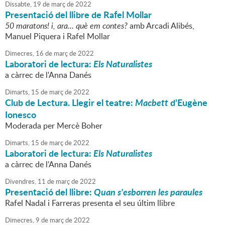
Dissabte,
19
de
març
de
2022
Presentació del llibre de Rafel Mollar
50 maratons! i, ara... què em contes?
amb Arcadi Alibés,
Manuel Piquera i Rafel Mollar
Dimecres,
16
de
març
de
2022
Laboratori de lectura:
Els Naturalistes
a càrrec de l'Anna Danés
Dimarts,
15
de
març
de
2022
Club de Lectura. Llegir el teatre:
Macbett
d'Eugène
Ionesco
Moderada per Mercè Boher
Dimarts,
15
de
març
de
2022
Laboratori de lectura:
Els Naturalistes
a càrrec de l'Anna Danés
Divendres,
11
de
març
de
2022
Presentació del llibre:
Quan s'esborren les paraules
Rafel Nadal i Farreras presenta el seu últim llibre
Dimecres,
9
de
març
de
2022