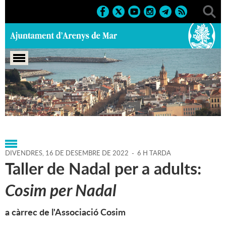
Portada
>
Agenda
>
16-12-
2022
>
Marcs
>
Culturals
>
2022
>
Activitats literàries
DIVENDRES,
16
DE
DESEMBRE
DE
2022
-
6 H TARDA
Taller de Nadal per a adults:
Cosim per Nadal
a càrrec de l'Associació Cosim