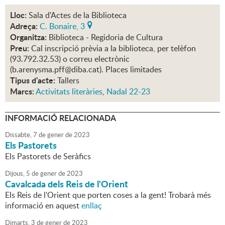
Lloc:
Sala d'Actes de la Biblioteca
Adreça:
C. Bonaire, 3
Organitza:
Biblioteca - Regidoria de Cultura
Preu:
Cal inscripció prèvia a la biblioteca, per telèfon
(93.792.32.53) o correu electrònic
(b.arenysma.pff@diba.cat). Places limitades
Tipus d'acte:
Tallers
Marcs:
Activitats literàries
,
Nadal 22-23
INFORMACIÓ RELACIONADA
Dissabte,
7
de
gener
de
2023
Els Pastorets
Els Pastorets de Seràfics
Dijous,
5
de
gener
de
2023
Cavalcada dels Reis de l'Orient
Els Reis de l'Orient que porten coses a la gent! Trobarà més
informació en aquest
enllaç
Dimarts,
3
de
gener
de
2023