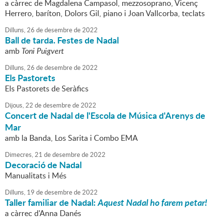
a càrrec de Magdalena Campasol, mezzosoprano, Vicenç
Herrero, baríton, Dolors Gil, piano i Joan Vallcorba, teclats
Dilluns,
26
de
desembre
de
2022
Ball de tarda. Festes de Nadal
amb
Toni Puigvert
Dilluns,
26
de
desembre
de
2022
Els Pastorets
Els Pastorets de Seràfics
Dijous,
22
de
desembre
de
2022
Concert de Nadal de l'Escola de Música d'Arenys de
Mar
amb la Banda, Los Sarita i Combo EMA
Dimecres,
21
de
desembre
de
2022
Decoració de Nadal
Manualitats i Més
Dilluns,
19
de
desembre
de
2022
Taller familiar de Nadal:
Aquest Nadal ho farem petar!
a càrrec d'Anna Danés