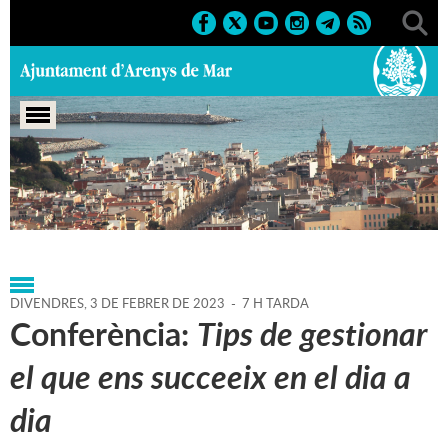
Portada
>
Agenda
>
03-02-
2023
>
Marcs
>
Culturals
>
2023
>
Conferències
DIVENDRES,
3
DE
FEBRER
DE
2023
-
7 H TARDA
Conferència:
Tips de gestionar
el que ens succeeix en el dia a
dia