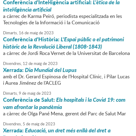
Conferència d'Intel·ligència artificial:
L'ètica de la
intel·ligència artificial
a càrrec de Karma Peiró, periodista especialitzada en les
Tecnologies de la Informació i la Comunicació
Dimarts,
16
de
maig
de
2023
Conferència d'Història:
L'Espai públic o el patrimoni
històric de la Revolució Liberal (1808-1843)
a càrrec de Jordi Roca Vernet de la Universitat de Barcelona
Divendres,
12
de
maig
de
2023
Xerrada:
Dia Mundial del Lupus
amb el Dr. Gerard Espinosa de l'Hospital Clínic, i Pilar Lucas
i Aurea Jiménez de l'ACLEG
Dimarts,
9
de
maig
de
2023
Conferència de Salut:
Els hospitals i la Covid 19: com
vam afrontar la pandèmia
a càrrec de Olga Pané Mena, gerent del Parc de Salut Mar
Divendres,
5
de
maig
de
2023
Xerrada:
Educació, un dret més enllà del dret a