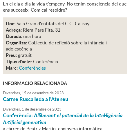
En el dia a dia la vida t'empeny. No tenim consciència del que
ens succeeix. Com cal resoldre?
Lloc:
Sala Gran d'entitats del C.C. Calisay
Adreça:
Riera Pare Fita, 31
Durada:
una hora
Organitza:
Col.lectiu de reflexió sobre la infància i
adolescència
Preu:
gratuit
Tipus d'acte:
Conferència
Marc:
Conferències
INFORMACIÓ RELACIONADA
Divendres,
15
de
desembre
de
2023
Carme Ruscalleda a l'Ateneu
Divendres,
1
de
desembre
de
2023
Conferència:
Alliberant el potencial de la Intel·ligència
Artificial generativa
a càrrec de Beatriz Martín, enginyera informàtica