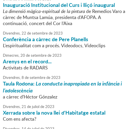
Inauguració Institucional del Curs i lliçó inaugural
La dimensió màgica-espiritual de la pintura
de Remedios Varo a
càrrec de Muntsa Lamúa, presidenta d'AFOPA. A
continuació, concert del Cor l'Aixa
Divendres,
22
de
setembre
de
2023
Conferència a càrrec de Pere Planells
L'espiritualitat com a procés. Videodocs, Videoclips
Dimecres,
20
de
setembre
de
2023
Arenys en el record...
Activitats de RADARS
Divendres,
8
de
setembre
de
2023
Taula Rodona:
La conducta inapropiada en la infància i
l’adolescència
a càrrec d'Héctor Gónzalez
Divendres,
21
de
juliol
de
2023
Xerrada sobre la nova llei d'Habitatge estatal
Com ens afecta?
Divendres,
14
de
juliol
de
2023