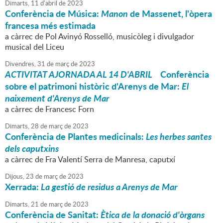
Dimarts,
11
d'
abril
de
2023
Conferència de Música:
Manon
de Massenet, l'òpera
francesa més estimada
a càrrec de Pol Avinyó Rosselló, musicòleg i divulgador
musical del Liceu
Divendres,
31
de
març
de
2023
ACTIVITAT AJORNADA AL 14 D'ABRIL
Conferència
sobre el patrimoni històric d'Arenys de Mar:
El
naixement d'Arenys de Mar
a càrrec de Francesc Forn
Dimarts,
28
de
març
de
2023
Conferència de Plantes medicinals:
Les herbes santes
dels caputxins
a càrrec de Fra Valentí Serra de Manresa, caputxí
Dijous,
23
de
març
de
2023
Xerrada:
L
a gestió de residus a Arenys de Mar
Dimarts,
21
de
març
de
2023
Conferència de Sanitat:
Ètica de la donació d'òrgans