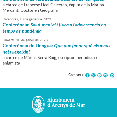
a càrrec de Francesc Lleal Galceran, capità de la Marina
Mercant. Doctor en Geografia
Divendres,
13
de
gener
de
2023
Conferència:
Salut mental i física a l'adolescència en
temps de pandèmia
Dimarts,
10
de
gener
de
2023
Conferència de Llengua:
Que puc fer perquè els meus
nets llegeixin?
a càrrec de Màrius Serra Roig, escriptor, periodista i
enigmista
Compartir