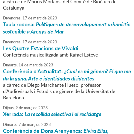
a càrrec de Màrius Morlans, del Comitè de Bioètica de
Catalunya
Divendres,
17
de
març
de
2023
Taula rodona:
Polítiques de desenvolupament urbanístic
sostenible a Arenys de Mar
Divendres,
17
de
març
de
2023
Les Quatre Estacions de Vivaldi
Conferència musicalitzada amb Rafael Esteve
Dimarts,
14
de
març
de
2023
Conferència d'Actualitat:
¿Cual es mi género? El que me
da la gana. Arte e identidades disidentes
a càrrec de Diego Marchante Hueso, professor
d'Audiovisuals i Estudis de gènere de la Universitat de
Barcelona
Dijous,
9
de
març
de
2023
Xerrada:
La recollida selectiva i el reciclatge
Dimarts,
7
de
març
de
2023
Conferència de Dona Arenyenca:
Elvira Elías,