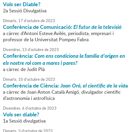
Vols ser Diable?
2a Sessió Divulgativa
Dimarts,
17
d'
octubre
de
2023
Conferència de Comunicació:
El futur de la televisió
a càrrec d'Antoni Esteve Avilés, periodista, empresari i
professor de la Universitat Pompeu Fabra
Divendres,
13
d'
octubre
de
2023
Conferència:
Com ens condiciona la família d'origen en
els nostre rol com a mares i pares?
a càrrec de Judit Plà
Dimarts,
10
d'
octubre
de
2023
Conferència de Ciència:
Joan Oró, el científic de la vid
a
a càrrec de Joan Anton Català Amigó, divulgador científic
d'astronomia i astrofísica
Divendres,
6
d'
octubre
de
2023
Vols ser diable?
1a Sessió divulgativa
Dimarts,
3
d'
octubre
de
2023