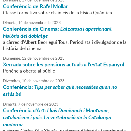
Divendres,
17
de
novembre
de
2023
Conferència de Rafel Mollar
Classe formativa sobre els inicis de la Física Quàntica
Dimarts,
14
de
novembre
de
2023
Conferència de Cinema:
L'atzarosa i apassionant
història del doblatge
a càrrec d'Albert Beorlegui Tous. Periodista i divulgador de la
història del cinema
Diumenge,
12
de
novembre
de
2023
Xerrada sobre les pensions actuals a l'estat Espanyol
Ponència oberta al públic
Divendres,
10
de
novembre
de
2023
Conferència:
Tips per saber què necessites quan no
estàs bé
Dimarts,
7
de
novembre
de
2023
Conferència d'Art:
Lluís Domènech i Montaner,
catalanisme i país. La vertebració de la Catalunya
moderna
a càrrec Carles Sàiz Xiqués, professor d'història i patrimoni a