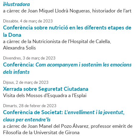
il·lustradora
a càrrec de Joan Miquel Llodrà Nogueras, historiador de l'art
Dissabte,
4
de
març
de
2023
Conferència sobre nutrició en les diferents etapes de
la Dona
a càrrec de la Nutricionista de l'Hospital de Calella,
Alexandra Solis
Divendres,
3
de
març
de
2023
Conferència:
Com acompanyem i sostenim les emocions
dels infants
Dijous,
2
de
març
de
2023
Xerrada sobre Seguretat Ciutadana
Visita dels Mossos d'Esquadra a l'Esplai
Dimarts,
28
de
febrer
de
2023
Conferència de Societat:
L'envelliment i la joventut,
claus per entendre'ls
a càrrec de Joan Manel del Pozo Álvarez, professor emèrit de
Filosofía de la Universitat de Girona