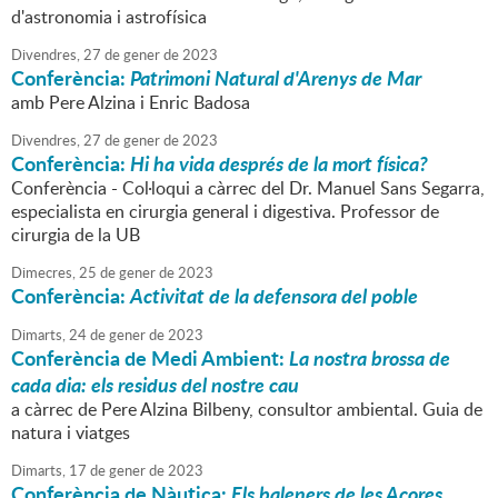
d'astronomia i astrofísica
Divendres,
27
de
gener
de
2023
Conferència:
Patrimoni Natural d'Arenys de Mar
amb Pere Alzina i Enric Badosa
Divendres,
27
de
gener
de
2023
Conferència:
Hi ha vida després de la mort física?
Conferència - Col·loqui a càrrec del Dr. Manuel Sans Segarra,
especialista en cirurgia general i digestiva. Professor de
cirurgia de la UB
Dimecres,
25
de
gener
de
2023
Conferència:
Activitat de la defensora del poble
Dimarts,
24
de
gener
de
2023
Conferència de Medi Ambient:
La nostra brossa de
cada dia: els residus del nostre cau
a càrrec de Pere Alzina Bilbeny, consultor ambiental. Guia de
natura i viatges
Dimarts,
17
de
gener
de
2023
Conferència de Nàutica:
Els baleners de les Açores