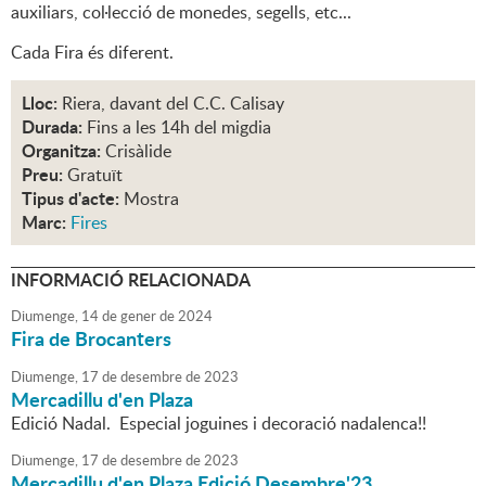
auxiliars, col·lecció de monedes, segells, etc...
Cada Fira és diferent.
Lloc:
Riera, davant del C.C. Calisay
Durada:
Fins a les 14h del migdia
Organitza:
Crisàlide
Preu:
Gratuït
Tipus d'acte:
Mostra
Marc:
Fires
INFORMACIÓ RELACIONADA
Diumenge,
14
de
gener
de
2024
Fira de Brocanters
Diumenge,
17
de
desembre
de
2023
Mercadillu d'en Plaza
Edició Nadal. Especial joguines i decoració nadalenca!!
Diumenge,
17
de
desembre
de
2023
Mercadillu d'en Plaza Edició Desembre'23