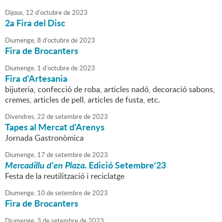
Dijous,
12
d'
octubre
de
2023
2a Fira del Disc
Diumenge,
8
d'
octubre
de
2023
Fira de Brocanters
Diumenge,
1
d'
octubre
de
2023
Fira d'Artesania
bijuteria, confecció de roba, articles nadó, decoració sabons,
cremes, articles de pell, articles de fusta, etc.
Divendres,
22
de
setembre
de
2023
Tapes al Mercat d'Arenys
Jornada Gastronòmica
Diumenge,
17
de
setembre
de
2023
Mercadillu d'en Plaza.
Edició Setembre'23
Festa de la reutilització i reciclatge
Diumenge,
10
de
setembre
de
2023
Fira de Brocanters
Diumenge,
3
de
setembre
de
2023