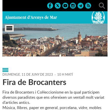
Portada
>
Agenda
>
11-06-
2023
>
Marcs
>
Culturals
>
2023
>
Fires
DIUMENGE,
11
DE
JUNY
DE
2023
-
10 H MATÍ
Fira de Brocanters
Fira de Brocanters i Col·leccionisme en la qual participen
diversos paradistes que ens ofereixen un ventall molt variat
d'articles antics.
Música, llibres, paper en general, porcelana, vidre, mobles