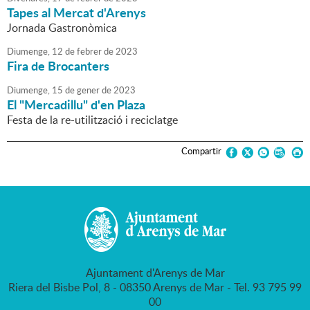
Tapes al Mercat d'Arenys
Jornada Gastronòmica
Diumenge,
12
de
febrer
de
2023
Fira de Brocanters
Diumenge,
15
de
gener
de
2023
El "Mercadillu" d'en Plaza
Festa de la re-utilització i reciclatge
Compartir
Ajuntament d'Arenys de Mar
Riera del Bisbe Pol, 8 - 08350 Arenys de Mar - Tel. 93 795 99
00