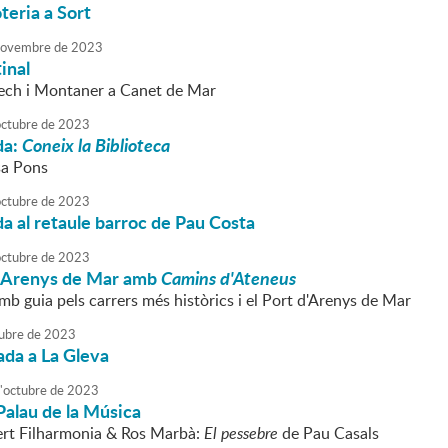
teria a Sort
ovembre
de
2023
inal
ch i Montaner a Canet de Mar
octubre
de
2023
da:
Coneix la Biblioteca
sa Pons
octubre
de
2023
da al retaule barroc de Pau Costa
octubre
de
2023
 Arenys de Mar amb
Camins d'Ateneus
b guia pels carrers més històrics i el Port d'Arenys de Mar
ubre
de
2023
ada a La Gleva
'
octubre
de
2023
Palau de la Música
rt Filharmonia & Ros Marbà:
El pessebre
de Pau Casals