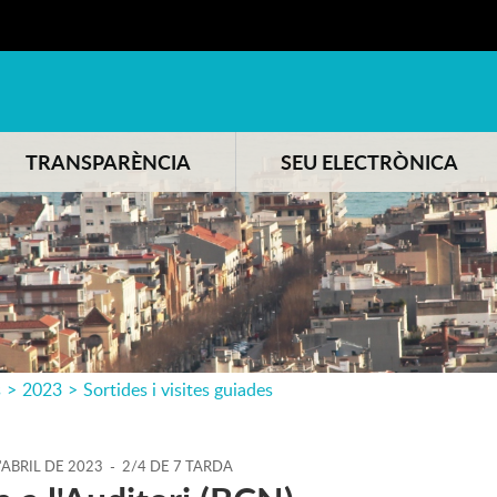
TRANSPARÈNCIA
SEU ELECTRÒNICA
s
>
2023
>
Sortides i visites guiades
'
ABRIL
DE
2023
-
2/4 DE 7 TARDA