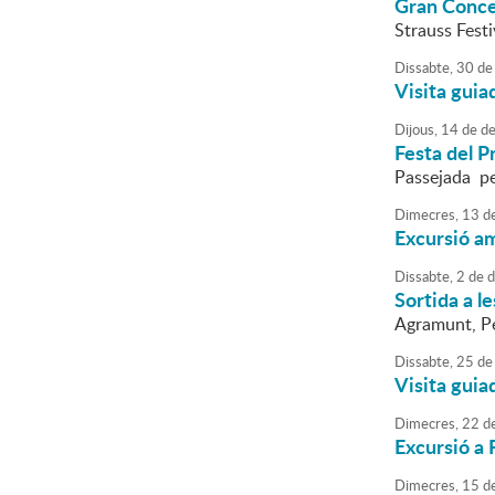
Gran Concer
Strauss Festi
Dissabte,
30
de
Visita guia
Dijous,
14
de
de
Festa del P
Passejada pe
Dimecres,
13
d
Excursió a
Dissabte,
2
de
d
Sortida a l
Agramunt, Pen
Dissabte,
25
de
Visita guia
Dimecres,
22
d
Excursió a 
Dimecres,
15
d