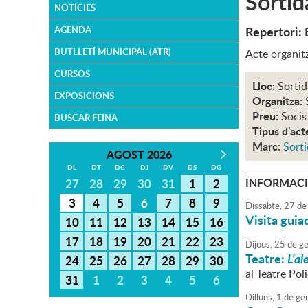
Sortid
NOTÍCIES
Repertori: 
AGENDA
BUTLLETÍ MUNICIPAL (ATR)
Acte organitz
CURSOS
Lloc:
Sortid
EXPOSICIONS
Organitza:
Preu:
Socis
BUSCAR FEINA
Tipus d'act
Marc:
Sorti
AGOST 2026
DL
DT
DC
DJ
DV
DS
DG
INFORMACI
27
28
29
30
31
1
2
3
4
5
6
7
8
9
Dissabte,
27
de
Visita guia
10
11
12
13
14
15
16
17
18
19
20
21
22
23
Dijous,
25
de
ge
Teatre:
L'al
24
25
26
27
28
29
30
al Teatre Po
31
1
2
3
4
5
6
Dilluns,
1
de
ge