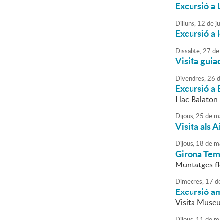
Excursió a 
Dilluns,
12
de
j
Excursió a 
Dissabte,
27
de
Visita guia
Divendres,
26
d
Excursió a
Llac Balaton 
Dijous,
25
de
ma
Visita als 
Dijous,
18
de
ma
Girona Tem
Muntatges fl
Dimecres,
17
d
Excursió am
Visita Museu 
Dijous,
11
de
ma