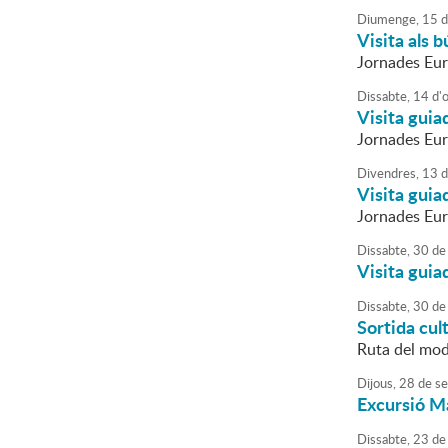
Diumenge,
15
d
Visita als 
Jornades Eur
Dissabte,
14
d'
Visita guia
Jornades Eu
Divendres,
13
d
Visita guia
Jornades Eu
Dissabte,
30
de
Visita guia
Dissabte,
30
de
Sortida cul
Ruta del mod
Dijous,
28
de
se
Excursió M
Dissabte,
23
de