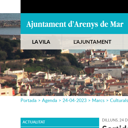
LA VILA
L'AJUNTAMENT
Portada
>
Agenda
>
24-04-2023
>
Marcs
>
Cultural
DILLUNS,
24
D
ACTUALITAT