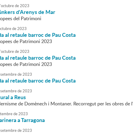
'
octubre
de
2023
búnkers d'Arenys de Mar
opees del Patrimoni
octubre
de
2023
da al retaule barroc de Pau Costa
ropees de Patrimoni 2023
'
octubre
de
2023
da al retaule barroc de Pau Costa
ropees de Patrimoni 2023
setembre
de
2023
da al retaule barroc de Pau Costa
setembre
de
2023
tural a Reus
ernisme de Domènech i Montaner. Recorregut per les obres de l
tembre
de
2023
arinera a Tarragona
setembre
de
2023