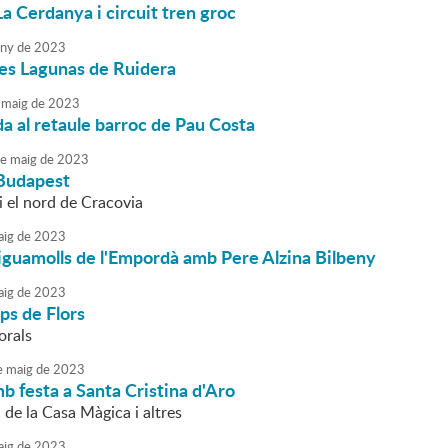
La Cerdanya i circuit tren groc
uny
de
2023
les Lagunas de Ruidera
maig
de
2023
da al retaule barroc de Pau Costa
e
maig
de
2023
 Budapest
i el nord de Cracovia
ig
de
2023
Aiguamolls de l'Empordà amb Pere Alzina Bilbeny
ig
de
2023
ps de Flors
orals
e
maig
de
2023
b festa a Santa Cristina d'Aro
de la Casa Màgica i altres
ig
de
2023