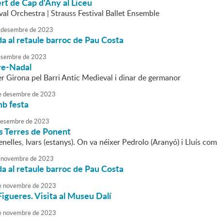
t de Cap d'Any al Liceu
val Orchestra | Strauss Festival Ballet Ensemble
desembre
de
2023
da al retaule barroc de Pau Costa
sembre
de
2023
re-Nadal
r Girona pel Barri Antic Medieval i dinar de germanor
e
desembre
de
2023
mb festa
esembre
de
2023
es Terres de Ponent
elles, Ivars (estanys). On va néixer Pedrolo (Aranyó) i Lluís com
novembre
de
2023
da al retaule barroc de Pau Costa
e
novembre
de
2023
Figueres. Visita al Museu Dalí
e
novembre
de
2023