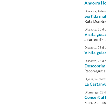
Andorra i lo
Dissabte,
4
de
n
Sortida mat
Ruta Domène
Dissabte,
28
d'
Visita guia
a càrrec d'El
Dissabte,
28
d'
Visita guia
Dissabte,
28
d'
Descobrim
Recorregut am
Dijous,
26
d'
oct
La Castany
Diumenge,
22
d
Concert al 
Franz Schube