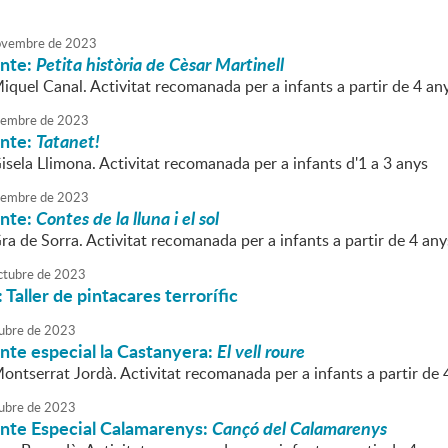
a
vembre
de
2023
onte:
Petita història de Cèsar Martinell
iquel Canal. Activitat recomanada per a infants a partir de 4 an
embre
de
2023
onte:
Tatanet!
isela Llimona. Activitat recomanada per a infants d'1 a 3 anys
embre
de
2023
onte:
Contes de la lluna i el sol
ra de Sorra. Activitat recomanada per a infants a partir de 4 any
ctubre
de
2023
Taller de pintacares terrorífic
ubre
de
2023
nte especial la Castanyera:
El vell roure
ontserrat Jordà. Activitat recomanada per a infants a partir de 
ubre
de
2023
onte Especial Calamarenys:
Cançó del Calamarenys