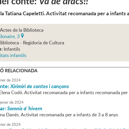
el conte:
Va de dracs!!
 la Tatiana Capeletti. Activitat recomanada per a infants a
'Actes de la Biblioteca
Bonaire, 3
Biblioteca - Regidoria de Cultura
e:
Infantils
itats infantils
Ó RELACIONADA
ner
de
2024
onte:
Xirimiri de contes i cançons
'Elena Codó. Activitat recomanada per a infants recomanada per a
gener
de
2024
iar:
Somnis d´hivern
nna Danés. Activitat recomanada per a infants de 3 a 8 anys
ner
de
2024