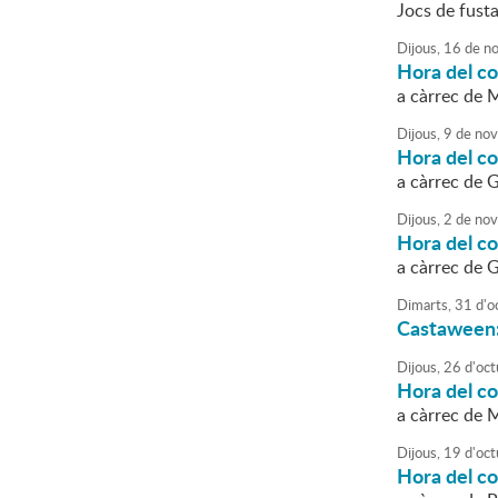
Jocs de fust
Dijous,
16
de
no
Hora del c
a càrrec de M
Dijous,
9
de
nov
Hora del c
a càrrec de G
Dijous,
2
de
nov
Hora del c
a càrrec de G
Dimarts,
31
d'
o
Castaween: 
Dijous,
26
d'
oct
Hora del co
a càrrec de M
Dijous,
19
d'
oct
Hora del c