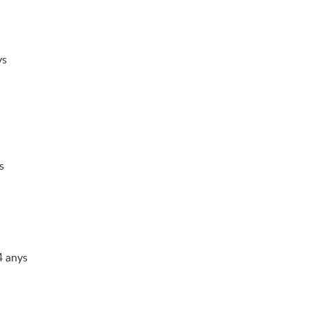
ys
s
4 anys