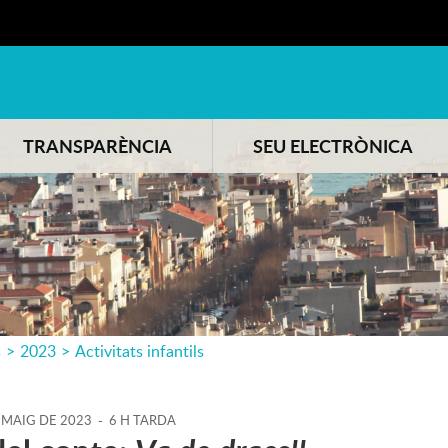
TRANSPARÈNCIA
SEU ELECTRÒNICA
s
>
2023
>
Activitats infantils
MAIG
DE
2023
-
6 H TARDA