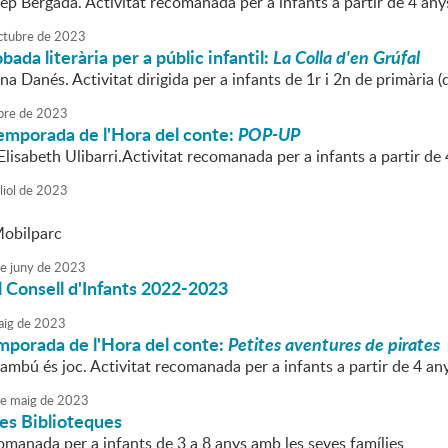
ep Bergadà. Activitat recomanada per a infants a partir de 4 any
ctubre
de
2023
bada literària per a públic infantil:
La Colla d'en Grúfal
na Danés. Activitat dirigida per a infants de 1r i 2n de primària (
bre
de
2023
 temporada de l'Hora del conte:
POP-UP
'Elisabeth Ulibarri.Activitat recomanada per a infants a partir de 
liol
de
2023
Mobilparc
e
juny
de
2023
 Consell d'Infants 2022-2023
ig
de
2023
mporada de l'Hora del conte:
Petites aventures de pirates
ambú és joc. Activitat recomanada per a infants a partir de 4 an
e
maig
de
2023
les Biblioteques
omanada per a infants de 3 a 8 anys amb les seves famílies