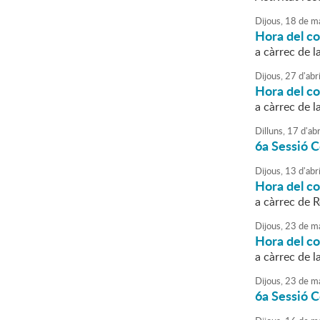
Dijous,
18
de
ma
Hora del c
a càrrec de l
Dijous,
27
d'
abri
Hora del c
a càrrec de l
Dilluns,
17
d'
abr
6a Sessió C
Dijous,
13
d'
abri
Hora del c
a càrrec de R
Dijous,
23
de
ma
Hora del co
a càrrec de l
Dijous,
23
de
ma
6a Sessió C