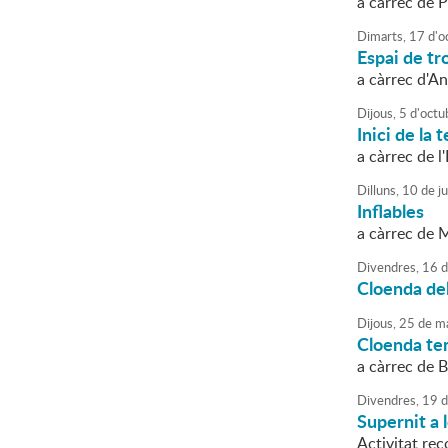
a càrrec de P
Dimarts,
17
d'
o
Espai de tro
a càrrec d'An
Dijous,
5
d'
octu
Inici de la
a càrrec de l
Dilluns,
10
de
ju
Inflables
a càrrec de 
Divendres,
16
d
Cloenda del
Dijous,
25
de
ma
Cloenda te
a càrrec de B
Divendres,
19
d
Supernit a 
Activitat rec