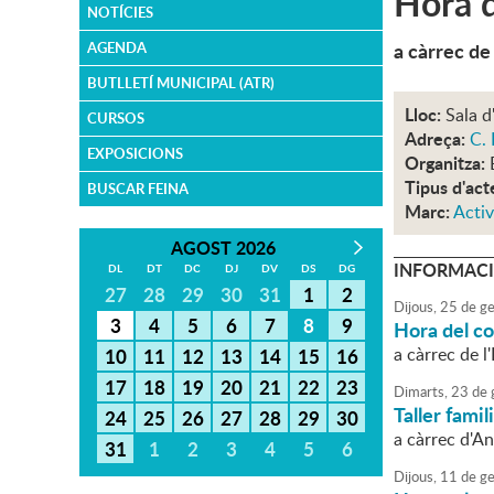
Hora d
NOTÍCIES
a càrrec de
AGENDA
BUTLLETÍ MUNICIPAL (ATR)
Lloc:
Sala d
CURSOS
Adreça:
C. 
EXPOSICIONS
Organitza:
Tipus d'act
BUSCAR FEINA
Marc:
Activ
AGOST 2026
INFORMACI
DL
DT
DC
DJ
DV
DS
DG
27
28
29
30
31
1
2
Dijous,
25
de
ge
3
4
5
6
7
8
9
Hora del c
a càrrec de l
10
11
12
13
14
15
16
17
18
19
20
21
22
23
Dimarts,
23
de
Taller famil
24
25
26
27
28
29
30
a càrrec d'A
31
1
2
3
4
5
6
Dijous,
11
de
ge