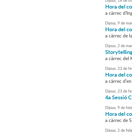
Dijous,
16
de
ma
Hora del c
a càrrec d'In
Dijous,
9
de
mar
Hora del c
a càrrec de l
Dijous,
2
de
mar
Storytellin
a càrrec del 
Dijous,
23
de
fe
Hora del c
a càrrec d'en
Dijous,
23
de
fe
4a Sessió C
Dijous,
9
de
feb
Hora del c
a càrrec de S
Dijous,
2
de
feb