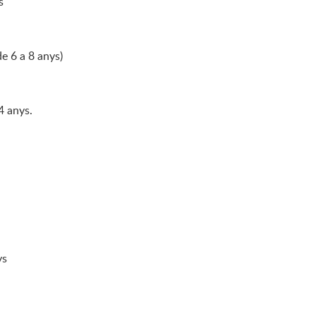
s
de 6 a 8 anys)
4 anys.
ys