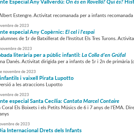
nte Especial Any Vallverdú:
On és en Rovelló? Qui és?
Hist
'Albert Estengre. Activitat recomanada per a infants recomanada p
vembre
de
2023
onte especial Any Copèrnic:
El cel i l'espai
 alumnes de 1r de Batxillerat de l'Institut Els Tres Turons. Activi
novembre
de
2023
bada literària per a públic infantil:
La Colla d'en Grúfal
na Danés. Activitat dirigida per a infants de 1r i 2n de primària (
e
novembre
de
2023
nfantils i vaixell Pirata Lupotto
ersió a les atraccions Lupotto
vembre
de
2023
nte especial Santa Cecília:
Cantata Marcel Contaire
a Coral Els Boixets i els Petits Músics de 6 i 7 anys de l'EMA. D
 anys
ovembre
de
2023
a Internacional Drets dels Infants