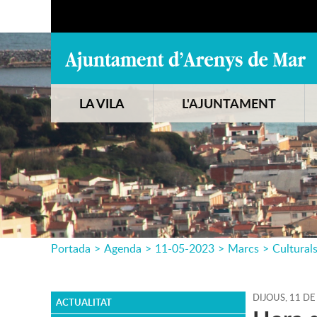
LA VILA
L'AJUNTAMENT
Portada
>
Agenda
>
11-05-2023
>
Marcs
>
Cultural
DIJOUS,
11
DE
ACTUALITAT