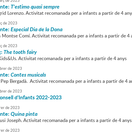
rç
de
2023
onte:
T'estimo quasi sempre
grid Lorenzo. Activitat recomanada per a infants a partir de 4 an
ç
de
2023
onte:
Especial Dia de la Dona
a Montse Comí. Activitat recomanada per a infants a partir de 4 
ç
de
2023
g:
The tooth fairy
Kids&Us. Activitat recomanada per a infants a partir de 4 anys
brer
de
2023
onte:
Contes musicals
 Pep Bergadà. Activitat recomanada per a infants a partir de 4 a
brer
de
2023
onsell d'Infants 2022-2023
rer
de
2023
onte:
Quina pinta
usi Joseph. Activitat recomanada per a infants a partir de 4 anys
rer
de
2023