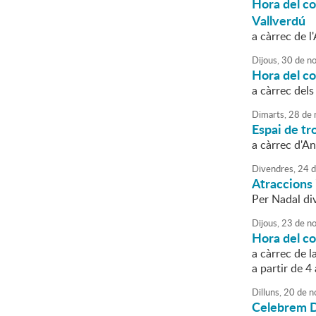
Hora del co
Vallverdú
a càrrec de l
Dijous,
30
de
no
Hora del c
a càrrec dels
Dimarts,
28
de
Espai de tro
a càrrec d'An
Divendres,
24
d
Atraccions i
Per Nadal div
Dijous,
23
de
no
Hora del co
a càrrec de l
a partir de 4
Dilluns,
20
de
n
Celebrem Di