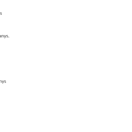
ys
anys.
nys