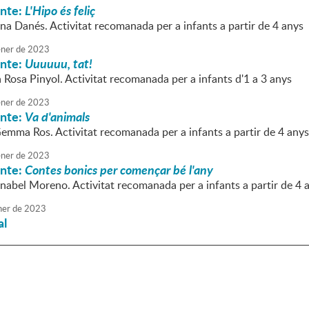
onte:
L'Hipo és feliç
na Danés. Activitat recomanada per a infants a partir de 4 anys
ner
de
2023
onte:
Uuuuuu, tat!
a Rosa Pinyol. Activitat recomanada per a infants d'1 a 3 anys
ner
de
2023
onte:
Va d'animals
Gemma Ros. Activitat recomanada per a infants a partir de 4 anys
ner
de
2023
onte:
Contes bonics per començar bé l'any
nnabel Moreno. Activitat recomanada per a infants a partir de 4 
ner
de
2023
al