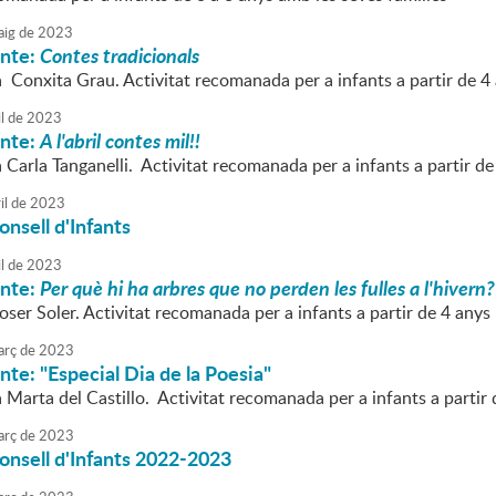
ig
de
2023
onte:
Contes tradicionals
a Conxita Grau. Activitat recomanada per a infants a partir de 4
l
de
2023
onte:
A l'abril contes mil!!
a Carla Tanganelli. Activitat recomanada per a infants a partir de
il
de
2023
onsell d'Infants
l
de
2023
onte:
Per què hi ha arbres que no perden les fulles a l'hivern?
oser Soler. Activitat recomanada per a infants a partir de 4 anys
rç
de
2023
nte: "Especial Dia de la Poesia"
a Marta del Castillo. Activitat recomanada per a infants a partir 
rç
de
2023
onsell d'Infants 2022-2023