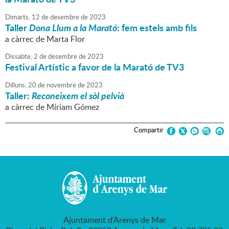
Dimarts,
12
de
desembre
de
2023
Taller
Dona Llum a la Marató
: fem estels amb fils
a càrrec de Marta Flor
Dissabte,
2
de
desembre
de
2023
Festival Artístic a favor de la Marató de TV3
Dilluns,
20
de
novembre
de
2023
Taller:
Reconeixem el sòl pelvià
a càrrec de Míriam Gómez
Compartir
Ajuntament d'Arenys de Mar