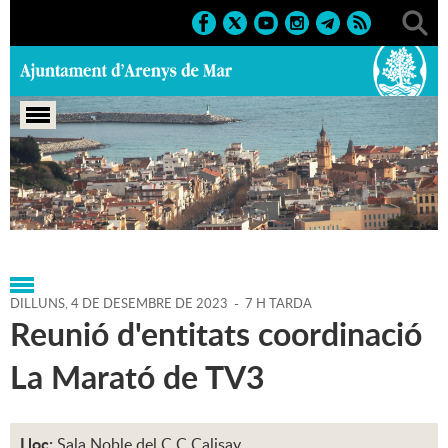
Portada
>
Agenda
>
04-12-
2023
>
Marcs
>
Culturals
>
2023
>
Marató de TV3
DILLUNS,
4
DE
DESEMBRE
DE
2023
-
7 H TARDA
Reunió d'entitats coordinació
La Marató de TV3
Lloc:
Sala Noble del C.C.Calisay