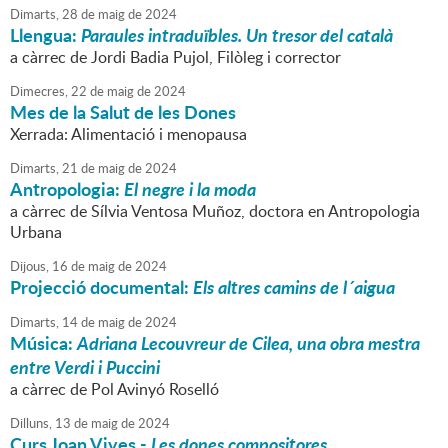
Dimarts,
28
de
maig
de
2024
Llengua:
Paraules intraduïbles. Un tresor del català
a càrrec de Jordi Badia Pujol, Filòleg i corrector
Dimecres,
22
de
maig
de
2024
Mes de la Salut de les Dones
Xerrada: Alimentació i menopausa
Dimarts,
21
de
maig
de
2024
Antropologia:
El negre i la moda
a càrrec de Sílvia Ventosa Muñoz, doctora en Antropologia
Urbana
Dijous,
16
de
maig
de
2024
Projecció documental:
Els altres camins de l´aigua
Dimarts,
14
de
maig
de
2024
Música:
Adriana Lecouvreur de Cilea, una obra mestra
entre Verdi i Puccini
a càrrec de Pol Avinyó Roselló
Dilluns,
13
de
maig
de
2024
Curs Joan Vives -
Les dones compositores