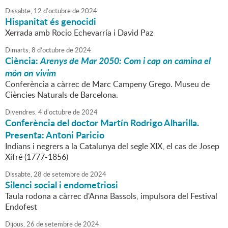
Dissabte,
12
d'
octubre
de
2024
Hispanitat és genocidi
Xerrada amb Rocio Echevarría i David Paz
Dimarts,
8
d'
octubre
de
2024
Ciència:
Arenys de Mar 2050: Com i cap on camina el
món on vivim
Conferència a càrrec de Marc Campeny Grego. Museu de
Ciències Naturals de Barcelona.
Divendres,
4
d'
octubre
de
2024
Conferència del doctor Martín Rodrigo Alharilla.
Presenta: Antoni Paricio
Indians i negrers a la Catalunya del segle XIX, el cas de Josep
Xifré (1777-1856)
Dissabte,
28
de
setembre
de
2024
Silenci social i endometriosi
Taula rodona a càrrec d'Anna Bassols, impulsora del Festival
Endofest
Dijous,
26
de
setembre
de
2024