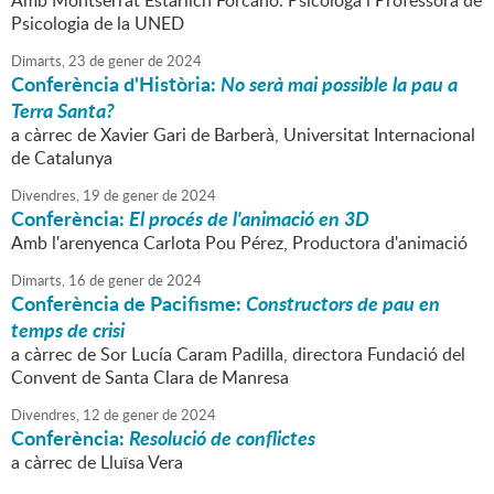
Amb Montserrat Estarlich Forcano. Psicológa i Professora de
Psicologia de la UNED
Dimarts,
23
de
gener
de
2024
Conferència d'Història:
No serà mai possible la pau a
Terra Santa?
a càrrec de Xavier Gari de Barberà, Universitat Internacional
de Catalunya
Divendres,
19
de
gener
de
2024
Conferència:
El procés de l'animació en 3D
Amb l'arenyenca Carlota Pou Pérez, Productora d'animació
Dimarts,
16
de
gener
de
2024
Conferència de Pacifisme:
Constructors de pau en
temps de crisi
a càrrec de Sor Lucía Caram Padilla, directora Fundació del
Convent de Santa Clara de Manresa
Divendres,
12
de
gener
de
2024
Conferència:
Resolució de conflictes
a càrrec de Lluïsa Vera