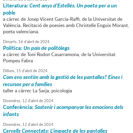
Literatura:
Cent anys d'Estellés. Un poeta per a un
poble
a càrrec de Josep Vicent García-Raffi, de la Universitat de
València. Recitació de poesies amb Christelle Enguix Morant,
poeta valenciana.
Dimarts,
16
d'
abril
de
2024
Política:
Un país de politòlegs
a càrrec de Toni Rodon Casarramona, de la Universitat
Pompeu Fabra
Dilluns,
15
d'
abril
de
2024
Com ens sentim amb la gestió de les pantalles? Eines i
recursos per a famílies
taller a càrrec La Sarja, psicologia
Divendres,
12
d'
abril
de
2024
Conferència:
Sostenir i acompanyar les emocions dels
infants
Divendres,
12
d'
abril
de
2024
Cervells Connectats: L'impacte de les pantalles