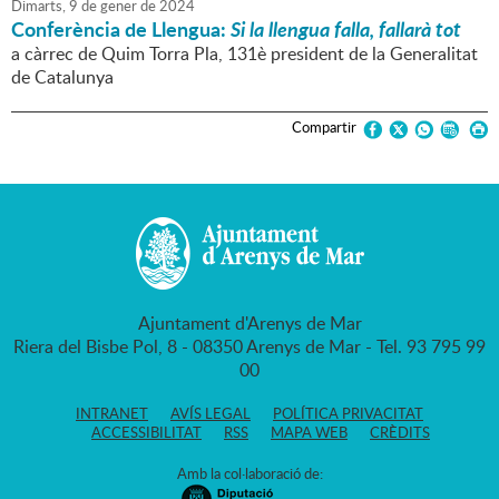
Dimarts,
9
de
gener
de
2024
Conferència de Llengua:
Si la llengua falla, fallarà tot
a càrrec de Quim Torra Pla, 131è president de la Generalitat
de Catalunya
Compartir
Ajuntament d'Arenys de Mar
Riera del Bisbe Pol, 8 - 08350 Arenys de Mar - Tel. 93 795 99
00
INTRANET
AVÍS LEGAL
POLÍTICA PRIVACITAT
ACCESSIBILITAT
RSS
MAPA WEB
CRÈDITS
Amb la col·laboració de: