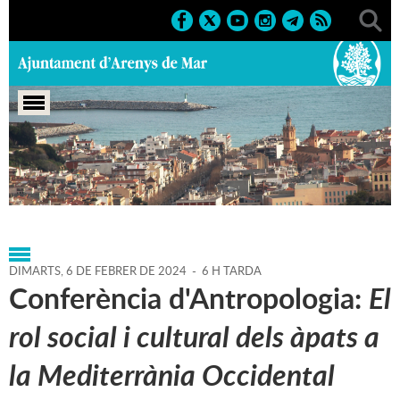
Portada
>
Agenda
>
06-02-
2024
>
Marcs
>
Culturals
>
2024
>
Conferències
DIMARTS,
6
DE
FEBRER
DE
2024
-
6 H TARDA
Conferència d'Antropologia:
El
rol social i cultural dels àpats a
la Mediterrània Occidental