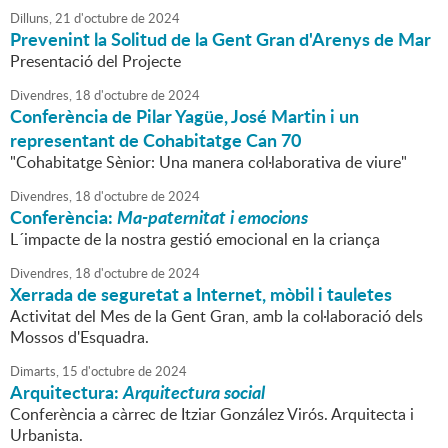
Dilluns,
21
d'
octubre
de
2024
Prevenint la Solitud de la Gent Gran d'Arenys de Mar
Presentació del Projecte
Divendres,
18
d'
octubre
de
2024
Conferència de Pilar Yagüe, José Martin i un
representant de Cohabitatge Can 70
"Cohabitatge Sènior: Una manera col·laborativa de viure"
Divendres,
18
d'
octubre
de
2024
Conferència:
Ma-paternitat i emocions
L´impacte de la nostra gestió emocional en la criança
Divendres,
18
d'
octubre
de
2024
Xerrada de seguretat a Internet, mòbil i tauletes
Activitat del Mes de la Gent Gran, amb la col·laboració dels
Mossos d'Esquadra.
Dimarts,
15
d'
octubre
de
2024
Arquitectura:
Arquitectura social
Conferència a càrrec de Itziar González Virós. Arquitecta i
Urbanista.