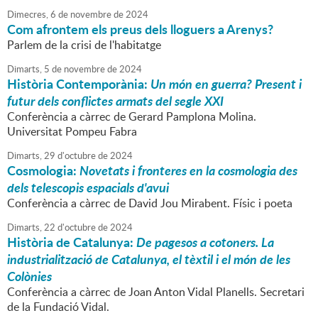
Dimecres,
6
de
novembre
de
2024
Com afrontem els preus dels lloguers a Arenys?
Parlem de la crisi de l'habitatge
Dimarts,
5
de
novembre
de
2024
Història Contemporània:
Un món en guerra? Present i
futur dels conflictes armats del segle XXI
Conferència a càrrec de Gerard Pamplona Molina.
Universitat Pompeu Fabra
Dimarts,
29
d'
octubre
de
2024
Cosmologia:
Novetats i fronteres en la cosmologia des
dels telescopis espacials d'avui
Conferència a càrrec de David Jou Mirabent. Físic i poeta
Dimarts,
22
d'
octubre
de
2024
Història de Catalunya:
De pagesos a cotoners. La
industrialització de Catalunya, el tèxtil i el món de les
Colònies
Conferència a càrrec de Joan Anton Vidal Planells. Secretari
de la Fundació Vidal.