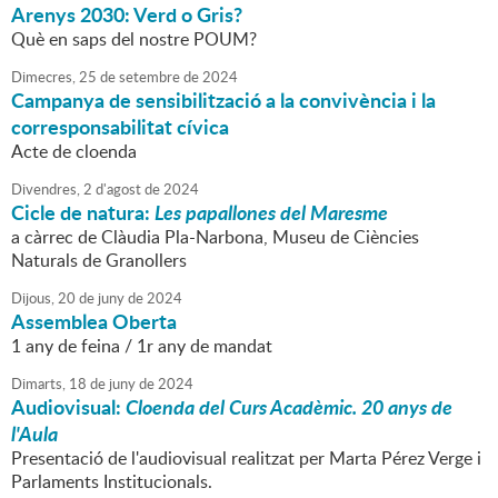
Arenys 2030: Verd o Gris?
Què en saps del nostre POUM?
Dimecres,
25
de
setembre
de
2024
Campanya de sensibilització a la convivència i la
corresponsabilitat cívica
Acte de cloenda
Divendres,
2
d'
agost
de
2024
Cicle de natura:
Les papallones del Maresme
a càrrec de Clàudia Pla-Narbona, Museu de Ciències
Naturals de Granollers
Dijous,
20
de
juny
de
2024
Assemblea Oberta
1 any de feina / 1r any de mandat
Dimarts,
18
de
juny
de
2024
Audiovisual:
Cloenda del Curs Acadèmic. 20 anys de
l'Aula
Presentació de l'audiovisual realitzat per Marta Pérez Verge i
Parlaments Institucionals.