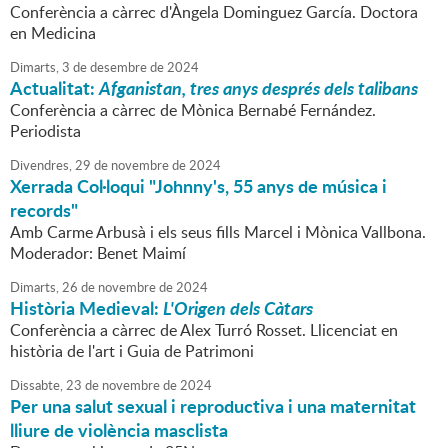
Conferència a càrrec d'Àngela Dominguez García. Doctora
en Medicina
Dimarts,
3
de
desembre
de
2024
Actualitat:
Afganistan, tres anys després dels talibans
Conferència a càrrec de Mònica Bernabé Fernández.
Periodista
Divendres,
29
de
novembre
de
2024
Xerrada Col·loqui "Johnny's, 55 anys de música i
records"
Amb Carme Arbusà i els seus fills Marcel i Mònica Vallbona.
Moderador: Benet Maimí
Dimarts,
26
de
novembre
de
2024
Història Medieval:
L'Origen dels Càtars
Conferència a càrrec de Alex Turró Rosset. Llicenciat en
història de l'art i Guia de Patrimoni
Dissabte,
23
de
novembre
de
2024
Per una salut sexual i reproductiva i una maternitat
lliure de violència masclista