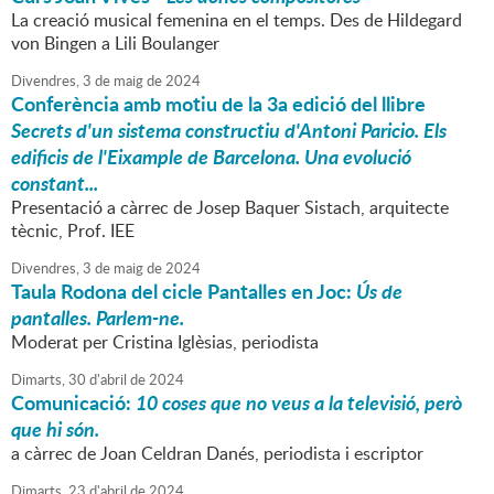
La creació musical femenina en el temps. Des de Hildegard
von Bingen a Lili Boulanger
Divendres,
3
de
maig
de
2024
Conferència amb motiu de la 3a edició del llibre
Secrets d'un sistema constructiu d'Antoni Paricio. Els
edificis de l'Eixample de Barcelona. Una evolució
constant...
Presentació a càrrec de Josep Baquer Sistach, arquitecte
tècnic, Prof. IEE
Divendres,
3
de
maig
de
2024
Taula Rodona del cicle Pantalles en Joc:
Ús de
pantalles. Parlem-ne.
Moderat per Cristina Iglèsias, periodista
Dimarts,
30
d'
abril
de
2024
Comunicació:
10 coses que no veus a la televisió, però
que hi són.
a càrrec de Joan Celdran Danés, periodista i escriptor
Dimarts,
23
d'
abril
de
2024