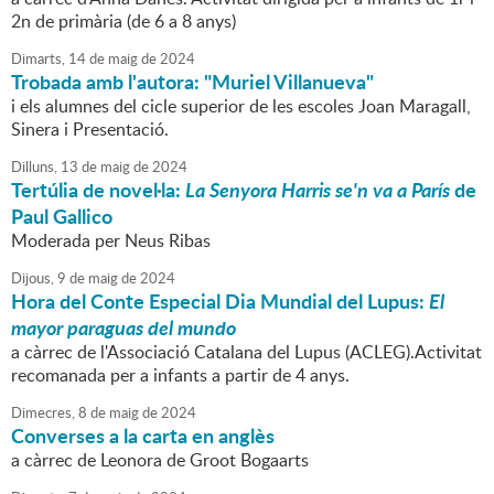
2n de primària (de 6 a 8 anys)
Dimarts,
14
de
maig
de
2024
Trobada amb l'autora: "Muriel Villanueva"
i els alumnes del cicle superior de les escoles Joan Maragall,
Sinera i Presentació.
Dilluns,
13
de
maig
de
2024
Tertúlia de novel·la:
La Senyora Harris se'n va a París
de
Paul Gallico
Moderada per Neus Ribas
Dijous,
9
de
maig
de
2024
Hora del Conte Especial Dia Mundial del Lupus:
El
mayor paraguas del mundo
a càrrec de l'Associació Catalana del Lupus (ACLEG).Activitat
recomanada per a infants a partir de 4 anys.
Dimecres,
8
de
maig
de
2024
Converses a la carta en anglès
a càrrec de Leonora de Groot Bogaarts