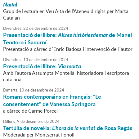
Nadal
Grup de Lectura en Veu Alta de l'Ateneu dirigits per Marta
Catalan
Divendres,
20
de
desembre
de
2024
Presentació del llibre:
Altres històriesdemar
de Manel
Teodoro i Sadurní
Presentació a càrrec d´Enric Badosa i intervenció de l´autor
Divendres,
13
de
desembre
de
2024
Presentació del llibre:
Via morta
Amb l'autora Assumpta Montellà, historiadora i escriptora
catalana
Dimarts,
10
de
desembre
de
2024
Romans contemporains en Français: "Le
consentement" de Vanessa Springora
a càrrec de Carme Porcel
Dilluns,
9
de
desembre
de
2024
Tertúlia de novel·la:
L'hora de la veritat
de Rosa Regàs
Moderada per Montserrat Fonoll