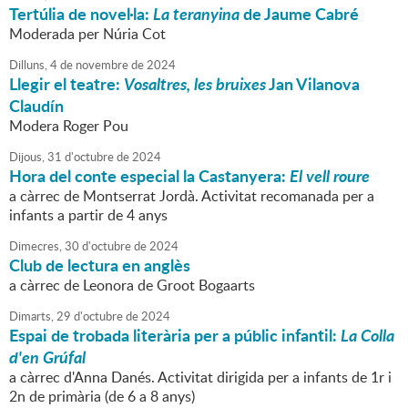
Tertúlia de novel·la:
La teranyina
de Jaume Cabré
Moderada per Núria Cot
Dilluns,
4
de
novembre
de
2024
Llegir el teatre:
Vosaltres, les bruixes
Jan Vilanova
Claudín
Modera Roger Pou
Dijous,
31
d'
octubre
de
2024
Hora del conte especial la Castanyera:
El vell roure
a càrrec de Montserrat Jordà. Activitat recomanada per a
infants a partir de 4 anys
Dimecres,
30
d'
octubre
de
2024
Club de lectura en anglès
a càrrec de Leonora de Groot Bogaarts
Dimarts,
29
d'
octubre
de
2024
Espai de trobada literària per a públic infantil:
La Colla
d'en Grúfal
a càrrec d'Anna Danés. Activitat dirigida per a infants de 1r i
2n de primària (de 6 a 8 anys)