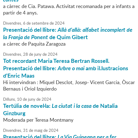
a càrrec de Cia. Patawa. Activitat recomanada per a infants a
partir de 4 anys.
Divendres,
6
de
setembre
de
2024
Presentació del llibre:
Allà d'allà: alfabet incomplert de
la Franja de Ponent
de Quim Gibert
a càrrec de Paquita Zaragoza
Divendres,
28
de
juny
de
2024
Tot recordant Maria Teresa Bertran Rossell.
Presentació del llibre:
Arbre o mai
amb il.lustracions
d'Enric Maas
Hi intervindran : Miquel Desclot, Josep- Vicent Garcia, Òscar
Bernaus i Oriol Izquierdo
Dilluns,
10
de
juny
de
2024
Tertúlia de novel·la:
La ciutat i la casa
de Natalia
Ginzburg
Moderada per Teresa Montmany
Divendres,
31
de
maig
de
2024
Presentació del llibre:
La Via Guineana per a fer