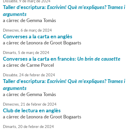
Dissabte,
9
de
març
de
2024
Taller d'escriptura:
Escrivim! Què m'expliques? Trames i
arguments
a càrrec de Gemma Tomàs
Dimecres,
6
de
març
de
2024
Converses a la carta en anglès
a càrrec de Leonora de Groot Bogaarts
Dimarts,
5
de
març
de
2024
Converses a la carta en francès:
Un brin de causette
a càrrec de Carme Porcel
Dissabte,
24
de
febrer
de
2024
Taller d'escriptura:
Escrivim! Què m'expliques? Trames i
arguments
a càrrec de Gemma Tomàs
Dimecres,
21
de
febrer
de
2024
Club de lectura en anglès
a càrrec de Leonora de Groot Bogaarts
Dimarts,
20
de
febrer
de
2024