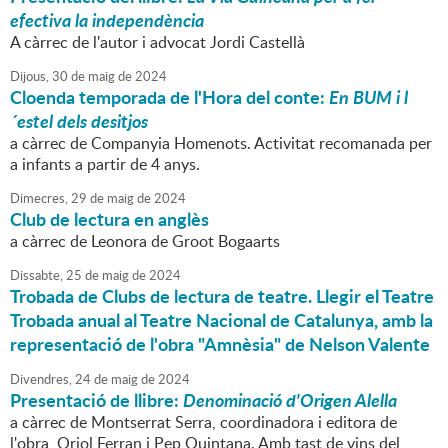
efectiva la independència
A càrrec de l'autor i advocat Jordi Castellà
Dijous,
30
de
maig
de
2024
Cloenda temporada de l'Hora del conte:
En BUM i l
´estel dels desitjos
a càrrec de Companyia Homenots. Activitat recomanada per
a infants a partir de 4 anys.
Dimecres,
29
de
maig
de
2024
Club de lectura en anglès
a càrrec de Leonora de Groot Bogaarts
Dissabte,
25
de
maig
de
2024
Trobada de Clubs de lectura de teatre. Llegir el Teatre
Trobada anual al Teatre Nacional de Catalunya, amb la
representació de l'obra "Amnèsia" de Nelson Valente
Divendres,
24
de
maig
de
2024
Presentació de llibre:
Denominació d'Origen Alella
a càrrec de Montserrat Serra, coordinadora i editora de
l'obra, Oriol Ferran i Pep Quintana. Amb tast de vins del