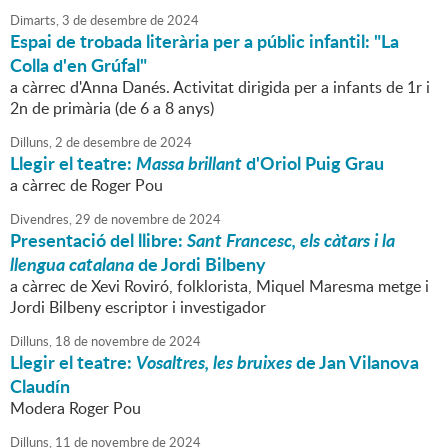
Dimarts,
3
de
desembre
de
2024
Espai de trobada literària per a públic infantil: "La
Colla d'en Grúfal"
a càrrec d'Anna Danés. Activitat dirigida per a infants de 1r i
2n de primària (de 6 a 8 anys)
Dilluns,
2
de
desembre
de
2024
Llegir el teatre:
Massa brillant
d'Oriol Puig Grau
a càrrec de Roger Pou
Divendres,
29
de
novembre
de
2024
Presentació del llibre:
Sant Francesc, els càtars i la
llengua catalana
de Jordi Bilbeny
a càrrec de Xevi Roviró, folklorista, Miquel Maresma metge i
Jordi Bilbeny escriptor i investigador
Dilluns,
18
de
novembre
de
2024
Llegir el teatre:
Vosaltres, les bruixes
de Jan Vilanova
Claudín
Modera Roger Pou
Dilluns,
11
de
novembre
de
2024