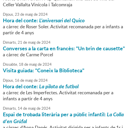
Celler Vallalta Vinícola i Talcomraja
Dijous,
23
de
maig
de
2024
Hora del conte:
L'aniversari del Quico
a càrrec de Roser Soler. Activitat recomanada per a infants a
partir de 4 anys
Dimarts,
21
de
maig
de
2024
Converses a la carta en francès: "Un brin de causette"
a càrrec de Carme Porcel
Dissabte,
18
de
maig
de
2024
Visita guiada: "Coneix la Biblioteca"
Dijous,
16
de
maig
de
2024
Hora del conte:
La pilota de futbol
a càrrec de Les Imperfectes. Activitat recomanada per a
infants a partir de 4 anys
Dimarts,
14
de
maig
de
2024
Espai de trobada literària per a públic infantil:
La Colla
d'en Grúfal
a càrrec d'Anna Danés. Activitat dirigida per a infants de 1r i