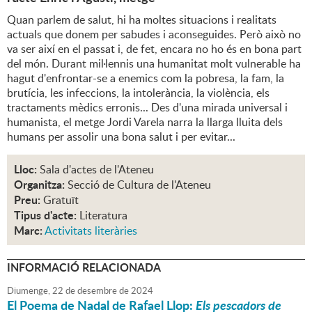
Quan parlem de salut, hi ha moltes situacions i realitats
actuals que donem per sabudes i aconseguides. Però això no
va ser així en el passat i, de fet, encara no ho és en bona part
del món. Durant mil·lennis una humanitat molt vulnerable ha
hagut d'enfrontar-se a enemics com la pobresa, la fam, la
brutícia, les infeccions, la intolerància, la violència, els
tractaments mèdics erronis... Des d'una mirada universal i
humanista, el metge Jordi Varela narra la llarga lluita dels
humans per assolir una bona salut i per evitar...
Lloc:
Sala d'actes de l'Ateneu
Organitza:
Secció de Cultura de l'Ateneu
Preu:
Gratuït
Tipus d'acte:
Literatura
Marc:
Activitats literàries
INFORMACIÓ RELACIONADA
Diumenge,
22
de
desembre
de
2024
El Poema de Nadal de Rafael Llop:
Els pescadors de