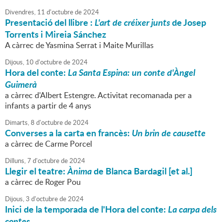
Divendres,
11
d'
octubre
de
2024
Presentació del llibre :
L'art de créixer junts
de Josep
Torrents i Mireia Sánchez
A càrrec de Yasmina Serrat i Maite Murillas
Dijous,
10
d'
octubre
de
2024
Hora del conte:
La Santa Espina: un conte d'Àngel
Guimerà
a càrrec d'Albert Estengre. Activitat recomanada per a
infants a partir de 4 anys
Dimarts,
8
d'
octubre
de
2024
Converses a la carta en francès:
Un brin de causette
a càrrec de Carme Porcel
Dilluns,
7
d'
octubre
de
2024
Llegir el teatre:
Ànima
de Blanca Bardagil [et al.]
a càrrec de Roger Pou
Dijous,
3
d'
octubre
de
2024
Inici de la temporada de l'Hora del conte:
La carpa dels
contes