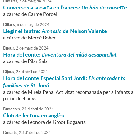
Dimarts,
7
de
maig
de
2024
Converses a la carta en francès:
Un brin de causette
a càrrec de Carme Porcel
Dilluns,
6
de
maig
de
2024
Llegir el teatre:
Amnèsia
de Nelson Valente
a càrrec de Mercè Boher
Dijous,
2
de
maig
de
2024
Hora del conte:
L'aventura del mitjó desaparellat
a càrrec de Pilar Sala
Dijous,
25
d'
abril
de
2024
Hora del conte Especial Sant Jordi:
Els antecedents
familiars de St. Jordi
a càrrec de Mireia Peña. Activitat recomanada per a infants a
partir de 4 anys
Dimecres,
24
d'
abril
de
2024
Club de lectura en anglès
a càrrec de Leonora de Groot Bogaarts
Dimarts,
23
d'
abril
de
2024