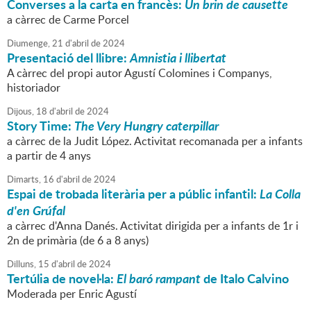
Converses a la carta en francès:
Un brin de causette
a càrrec de Carme Porcel
Diumenge,
21
d'
abril
de
2024
Presentació del llibre:
Amnistia i llibertat
A càrrec del propi autor Agustí Colomines i Companys,
historiador
Dijous,
18
d'
abril
de
2024
Story Time:
The Very Hungry caterpillar
a càrrec de la Judit López. Activitat recomanada per a infants
a partir de 4 anys
Dimarts,
16
d'
abril
de
2024
Espai de trobada literària per a públic infantil:
La Colla
d'en Grúfal
a càrrec d'Anna Danés. Activitat dirigida per a infants de 1r i
2n de primària (de 6 a 8 anys)
Dilluns,
15
d'
abril
de
2024
Tertúlia de novel·la:
El baró rampant
de Italo Calvino
Moderada per Enric Agustí