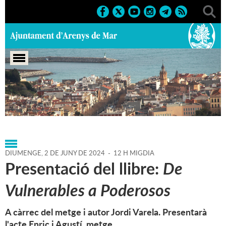
Portada
>
Agenda
>
02-06-
2024
>
Marcs
>
Culturals
>
2024
>
Activitats literàries
DIUMENGE,
2
DE
JUNY
DE
2024
-
12 H MIGDIA
Presentació del llibre:
De
Vulnerables a Poderosos
A càrrec del metge i autor Jordi Varela. Presentarà
l'acte Enric i Agustí, metge