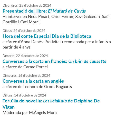
Divendres,
25
d'
octubre
de
2024
Presentació del llibre:
El Mataró de Cuyàs
Hi intervenen Neus Pinart, Oriol Ferran, Xevi Galceran, Saül
Gordillo i Cati Morell
Dijous,
24
d'
octubre
de
2024
Hora del conte Especial Dia de la Biblioteca
a càrrec d'Anna Danés. Activitat recomanada per a infants a
partir de 4 anys
Dimarts,
22
d'
octubre
de
2024
Converses a la carta en francès:
Un brin de causette
a càrrec de Carme Porcel
Dimecres,
16
d'
octubre
de
2024
Converses a la carta en anglès
a càrrec de Leonora de Groot Bogaarts
Dilluns,
14
d'
octubre
de
2024
Tertúlia de novel·la:
Les lleialtats
de Delphine De
Vigan
Moderada per M.Àngels Mora