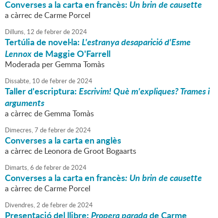
Converses a la carta en francès:
Un brin de causette
a càrrec de Carme Porcel
Dilluns,
12
de
febrer
de
2024
Tertúlia de novel·la:
L'estranya desaparició d'Esme
Lennox
de Maggie O'Farrell
Moderada per Gemma Tomàs
Dissabte,
10
de
febrer
de
2024
Taller d'escriptura:
Escrivim! Què m'expliques? Trames i
arguments
a càrrec de Gemma Tomàs
Dimecres,
7
de
febrer
de
2024
Converses a la carta en anglès
a càrrec de Leonora de Groot Bogaarts
Dimarts,
6
de
febrer
de
2024
Converses a la carta en francès
: Un brin de causette
a càrrec de Carme Porcel
Divendres,
2
de
febrer
de
2024
Presentació del llibre:
Propera parada
de Carme