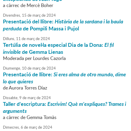
a càrrec de Mercè Boher
Divendres,
15
de
març
de
2024
Presentació del llibre:
Història de la sardana i la baula
perduda
de Pompili Massa i Pujol
Dilluns,
11
de
març
de
2024
Tertúlia de novel·la especial Dia de la Dona:
El fil
invisible
de Gemma Lienas
Moderada per Lourdes Cazorla
Diumenge,
10
de
març
de
2024
Presentació de llibre:
Si eres alma de otro mundo, dime
lo que quieres
de Aurora Torres Díaz
Dissabte,
9
de
març
de
2024
Taller d'escriptura:
Escrivim! Què m'expliques? Trames i
arguments
a càrrec de Gemma Tomàs
Dimecres,
6
de
març
de
2024