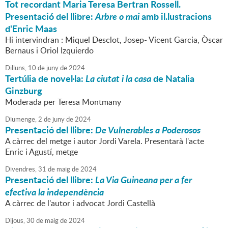
Tot recordant Maria Teresa Bertran Rossell.
Presentació del llibre:
Arbre o mai
amb il.lustracions
d'Enric Maas
Hi intervindran : Miquel Desclot, Josep- Vicent Garcia, Òscar
Bernaus i Oriol Izquierdo
Dilluns,
10
de
juny
de
2024
Tertúlia de novel·la:
La ciutat i la casa
de Natalia
Ginzburg
Moderada per Teresa Montmany
Diumenge,
2
de
juny
de
2024
Presentació del llibre:
De Vulnerables a Poderosos
A càrrec del metge i autor Jordi Varela. Presentarà l'acte
Enric i Agustí, metge
Divendres,
31
de
maig
de
2024
Presentació del llibre:
La Via Guineana per a fer
efectiva la independència
A càrrec de l'autor i advocat Jordi Castellà
Dijous,
30
de
maig
de
2024