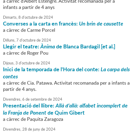
a càrrec d'Albert Estengre. Activitat recomanada per a
infants a partir de 4 anys
Dimarts,
8
d'
octubre
de
2024
Converses a la carta en francès:
Un brin de causette
a càrrec de Carme Porcel
Dilluns,
7
d'
octubre
de
2024
Llegir el teatre:
Ànima
de Blanca Bardagil [et al.]
a càrrec de Roger Pou
Dijous,
3
d'
octubre
de
2024
Inici de la temporada de l'Hora del conte:
La carpa dels
contes
a càrrec de Cia. Patawa. Activitat recomanada per a infants a
partir de 4 anys.
Divendres,
6
de
setembre
de
2024
Presentació del llibre:
Allà d'allà: alfabet incomplert de
la Franja de Ponent
de Quim Gibert
a càrrec de Paquita Zaragoza
Divendres,
28
de
juny
de
2024