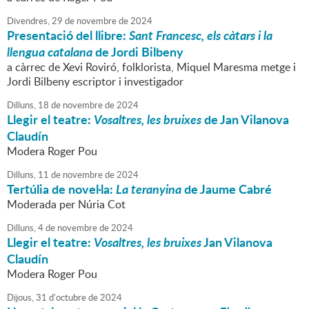
Divendres,
29
de
novembre
de
2024
Presentació del llibre:
Sant Francesc, els càtars i la
llengua catalana
de Jordi Bilbeny
a càrrec de Xevi Roviró, folklorista, Miquel Maresma metge i
Jordi Bilbeny escriptor i investigador
Dilluns,
18
de
novembre
de
2024
Llegir el teatre:
Vosaltres, les bruixes
de Jan Vilanova
Claudín
Modera Roger Pou
Dilluns,
11
de
novembre
de
2024
Tertúlia de novel·la:
La teranyina
de Jaume Cabré
Moderada per Núria Cot
Dilluns,
4
de
novembre
de
2024
Llegir el teatre:
Vosaltres, les bruixes
Jan Vilanova
Claudín
Modera Roger Pou
Dijous,
31
d'
octubre
de
2024