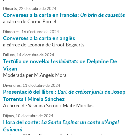
Dimarts,
22
d'
octubre
de
2024
Converses a la carta en francès:
Un brin de causette
a càrrec de Carme Porcel
Dimecres,
16
d'
octubre
de
2024
Converses a la carta en anglès
a càrrec de Leonora de Groot Bogaarts
Dilluns,
14
d'
octubre
de
2024
Tertúlia de novel·la:
Les lleialtats
de Delphine De
Vigan
Moderada per M.Àngels Mora
Divendres,
11
d'
octubre
de
2024
Presentació del llibre :
L'art de créixer junts
de Josep
Torrents i Mireia Sánchez
A càrrec de Yasmina Serrat i Maite Murillas
Dijous,
10
d'
octubre
de
2024
Hora del conte:
La Santa Espina: un conte d'Àngel
Guimerà