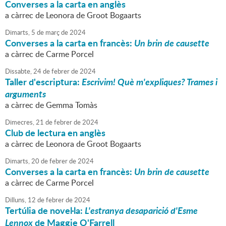
Converses a la carta en anglès
a càrrec de Leonora de Groot Bogaarts
Dimarts,
5
de
març
de
2024
Converses a la carta en francès:
Un brin de causette
a càrrec de Carme Porcel
Dissabte,
24
de
febrer
de
2024
Taller d'escriptura:
Escrivim! Què m'expliques? Trames i
arguments
a càrrec de Gemma Tomàs
Dimecres,
21
de
febrer
de
2024
Club de lectura en anglès
a càrrec de Leonora de Groot Bogaarts
Dimarts,
20
de
febrer
de
2024
Converses a la carta en francès:
Un brin de causette
a càrrec de Carme Porcel
Dilluns,
12
de
febrer
de
2024
Tertúlia de novel·la:
L'estranya desaparició d'Esme
Lennox
de Maggie O'Farrell