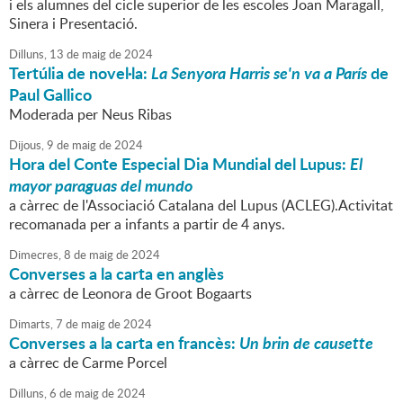
i els alumnes del cicle superior de les escoles Joan Maragall,
Sinera i Presentació.
Dilluns,
13
de
maig
de
2024
Tertúlia de novel·la:
La Senyora Harris se'n va a París
de
Paul Gallico
Moderada per Neus Ribas
Dijous,
9
de
maig
de
2024
Hora del Conte Especial Dia Mundial del Lupus:
El
mayor paraguas del mundo
a càrrec de l'Associació Catalana del Lupus (ACLEG).Activitat
recomanada per a infants a partir de 4 anys.
Dimecres,
8
de
maig
de
2024
Converses a la carta en anglès
a càrrec de Leonora de Groot Bogaarts
Dimarts,
7
de
maig
de
2024
Converses a la carta en francès:
Un brin de causette
a càrrec de Carme Porcel
Dilluns,
6
de
maig
de
2024