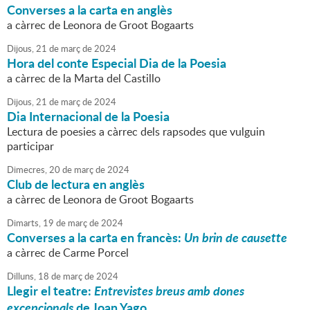
Converses a la carta en anglès
a càrrec de Leonora de Groot Bogaarts
Dijous,
21
de
març
de
2024
Hora del conte Especial Dia de la Poesia
a càrrec de la Marta del Castillo
Dijous,
21
de
març
de
2024
Dia Internacional de la Poesia
Lectura de poesies a càrrec dels rapsodes que vulguin
participar
Dimecres,
20
de
març
de
2024
Club de lectura en anglès
a càrrec de Leonora de Groot Bogaarts
Dimarts,
19
de
març
de
2024
Converses a la carta en francès:
Un brin de causette
a càrrec de Carme Porcel
Dilluns,
18
de
març
de
2024
Llegir el teatre:
Entrevistes breus amb dones
excepcionals
de Joan Yago