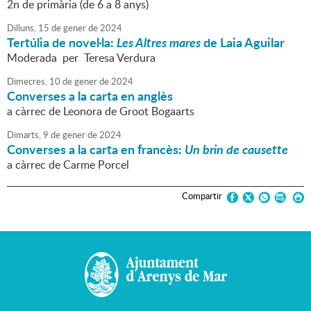
2n de primària (de 6 a 8 anys)
Dilluns,
15
de
gener
de
2024
Tertúlia de novel·la:
Les Altres mares
de Laia Aguilar
Moderada per Teresa Verdura
Dimecres,
10
de
gener
de
2024
Converses a la carta en anglès
a càrrec de Leonora de Groot Bogaarts
Dimarts,
9
de
gener
de
2024
Converses a la carta en francès:
Un brin de causette
a càrrec de Carme Porcel
Compartir