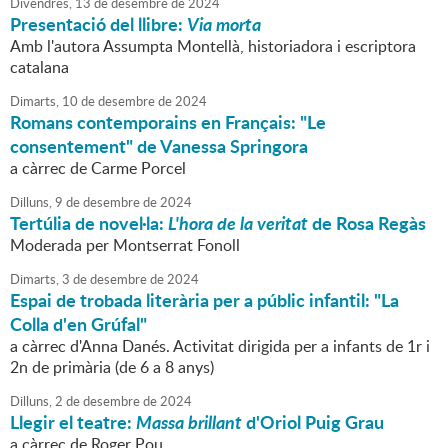
Divendres,
13
de
desembre
de
2024
Presentació del llibre:
Via morta
Amb l'autora Assumpta Montellà, historiadora i escriptora
catalana
Dimarts,
10
de
desembre
de
2024
Romans contemporains en Français: "Le
consentement" de Vanessa Springora
a càrrec de Carme Porcel
Dilluns,
9
de
desembre
de
2024
Tertúlia de novel·la:
L'hora de la veritat
de Rosa Regàs
Moderada per Montserrat Fonoll
Dimarts,
3
de
desembre
de
2024
Espai de trobada literària per a públic infantil: "La
Colla d'en Grúfal"
a càrrec d'Anna Danés. Activitat dirigida per a infants de 1r i
2n de primària (de 6 a 8 anys)
Dilluns,
2
de
desembre
de
2024
Llegir el teatre:
Massa brillant
d'Oriol Puig Grau
a càrrec de Roger Pou