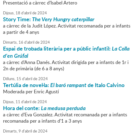
Presentació a càrrec d'Isabel Artero
Dijous,
18
d'
abril
de
2024
Story Time:
The Very Hungry caterpillar
a càrrec de la Judit López. Activitat recomanada per a infants
a partir de 4 anys
Dimarts,
16
d'
abril
de
2024
Espai de trobada literària per a públic infantil:
La Colla
d'en Grúfal
a càrrec d'Anna Danés. Activitat dirigida per a infants de 1r i
2n de primària (de 6 a 8 anys)
Dilluns,
15
d'
abril
de
2024
Tertúlia de novel·la:
El baró rampant
de Italo Calvino
Moderada per Enric Agustí
Dijous,
11
d'
abril
de
2024
Hora del conte:
La medusa perduda
a càrrec d'Eva Gonzalez. Activitat recomanada per a infants
recomanada per a infants d'1 a 3 anys
Dimarts,
9
d'
abril
de
2024