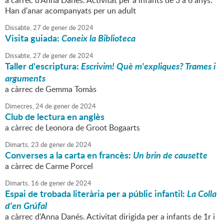
a càrrec d'Anna Danés. Activitat per a infants de 3 a 6 anys.
Han d'anar acompanyats per un adult
Dissabte,
27
de
gener
de
2024
Visita guiada:
Coneix la Biblioteca
Dissabte,
27
de
gener
de
2024
Taller d'escriptura:
Escrivim! Què m'expliques? Trames i
arguments
a càrrec de Gemma Tomàs
Dimecres,
24
de
gener
de
2024
Club de lectura en anglès
a càrrec de Leonora de Groot Bogaarts
Dimarts,
23
de
gener
de
2024
Converses a la carta en francès:
Un brin de causette
a càrrec de Carme Porcel
Dimarts,
16
de
gener
de
2024
Espai de trobada literària per a públic infantil:
La Colla
d'en Grúfal
a càrrec d'Anna Danés. Activitat dirigida per a infants de 1r i