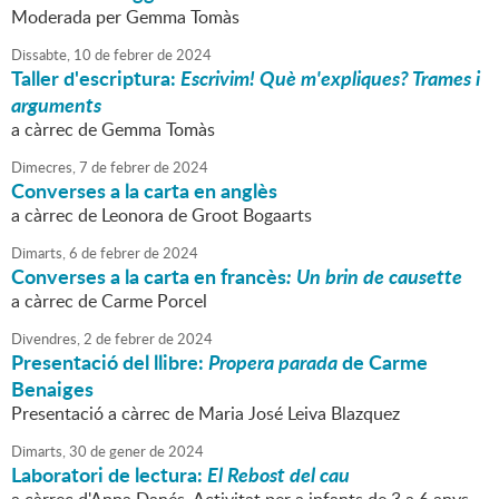
Moderada per Gemma Tomàs
Dissabte,
10
de
febrer
de
2024
Taller d'escriptura:
Escrivim! Què m'expliques? Trames i
arguments
a càrrec de Gemma Tomàs
Dimecres,
7
de
febrer
de
2024
Converses a la carta en anglès
a càrrec de Leonora de Groot Bogaarts
Dimarts,
6
de
febrer
de
2024
Converses a la carta en francès
: Un brin de causette
a càrrec de Carme Porcel
Divendres,
2
de
febrer
de
2024
Presentació del llibre:
Propera parada
de Carme
Benaiges
Presentació a càrrec de Maria José Leiva Blazquez
Dimarts,
30
de
gener
de
2024
Laboratori de lectura:
El Rebost del cau