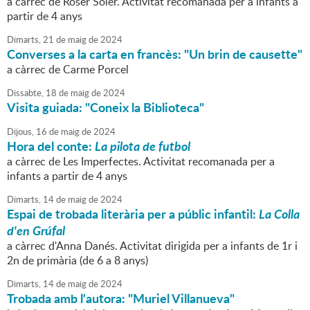
a càrrec de Roser Soler. Activitat recomanada per a infants a
partir de 4 anys
Dimarts,
21
de
maig
de
2024
Converses a la carta en francès: "Un brin de causette"
a càrrec de Carme Porcel
Dissabte,
18
de
maig
de
2024
Visita guiada: "Coneix la Biblioteca"
Dijous,
16
de
maig
de
2024
Hora del conte:
La pilota de futbol
a càrrec de Les Imperfectes. Activitat recomanada per a
infants a partir de 4 anys
Dimarts,
14
de
maig
de
2024
Espai de trobada literària per a públic infantil:
La Colla
d'en Grúfal
a càrrec d'Anna Danés. Activitat dirigida per a infants de 1r i
2n de primària (de 6 a 8 anys)
Dimarts,
14
de
maig
de
2024
Trobada amb l'autora: "Muriel Villanueva"