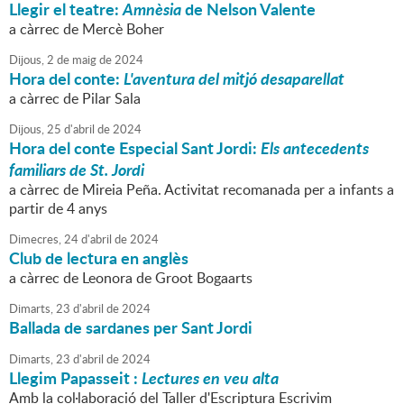
Llegir el teatre:
Amnèsia
de Nelson Valente
a càrrec de Mercè Boher
Dijous,
2
de
maig
de
2024
Hora del conte:
L'aventura del mitjó desaparellat
a càrrec de Pilar Sala
Dijous,
25
d'
abril
de
2024
Hora del conte Especial Sant Jordi:
Els antecedents
familiars de St. Jordi
a càrrec de Mireia Peña. Activitat recomanada per a infants a
partir de 4 anys
Dimecres,
24
d'
abril
de
2024
Club de lectura en anglès
a càrrec de Leonora de Groot Bogaarts
Dimarts,
23
d'
abril
de
2024
Ballada de sardanes per Sant Jordi
Dimarts,
23
d'
abril
de
2024
Llegim Papasseit :
Lectures en veu alta
Amb la col·laboració del Taller d'Escriptura Escrivim