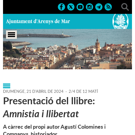
Portada
>
Agenda
>
21-04-
2024
>
Marcs
>
Culturals
>
2024
>
Sant Jordi
DIUMENGE,
21
D'
ABRIL
DE
2024
-
2/4 DE 12 MATÍ
Presentació del llibre:
Amnistia i llibertat
A càrrec del propi autor Agustí Colomines i
Companys, historiador