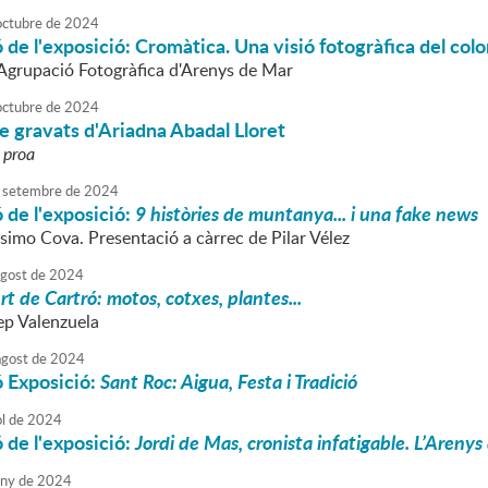
octubre
de
2024
 de l'exposició: Cromàtica. Una visió fotogràfica del colo
l'Agrupació Fotogràfica d'Arenys de Mar
octubre
de
2024
e gravats d'Ariadna Abadal Lloret
 proa
setembre
de
2024
 de l'exposició:
9 històries de muntanya... i una fake news
imo Cova. Presentació a càrrec de Pilar Vélez
agost
de
2024
rt de Cartró: motos, cotxes, plantes...
ep Valenzuela
agost
de
2024
ó Exposició:
Sant Roc: Aigua, Festa i Tradició
ol
de
2024
 de l'exposició:
Jordi de Mas, cronista infatigable. L’Arenys 
uny
de
2024