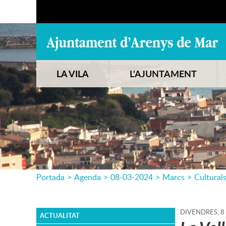
LA VILA
L'AJUNTAMENT
Portada
>
Agenda
>
08-03-2024
>
Marcs
>
Cultural
DIVENDRES,
8
ACTUALITAT