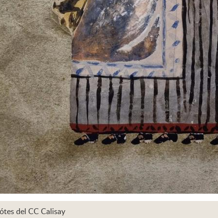
ótes del CC Calisay