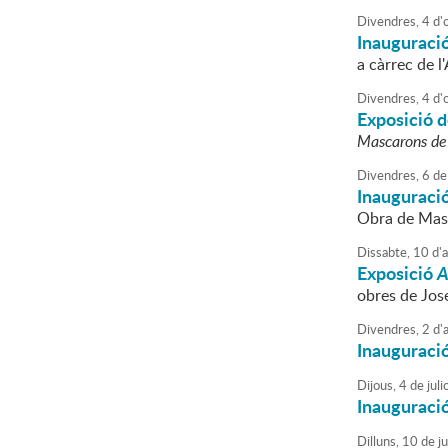
Divendres,
4
d'
Inauguració
a càrrec de 
Divendres,
4
d'
Exposició d
Mascarons de
Divendres,
6
de
Inauguració
Obra de Mass
Dissabte,
10
d'
Exposició
A
obres de Jos
Divendres,
2
d'
Inauguraci
Dijous,
4
de
juli
Inauguració
Dilluns,
10
de
j