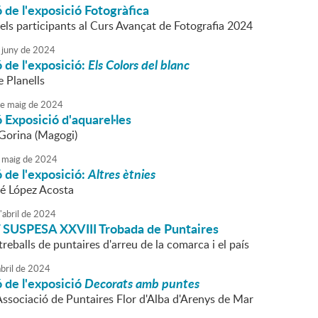
 de l'exposició Fotogràfica
els participants al Curs Avançat de Fotografia 2024
juny
de
2024
 de l'exposició:
Els Colors del blanc
 Planells
e
maig
de
2024
 Exposició d'aquarel·les
 Gorina (Magogi)
maig
de
2024
 de l'exposició:
Altres ètnies
é López Acosta
'
abril
de
2024
 SUSPESA
XXVIII Trobada de Puntaires
treballs de puntaires d'arreu de la comarca i el país
bril
de
2024
 de l'exposició
Decorats amb puntes
'Associació de Puntaires Flor d'Alba d'Arenys de Mar