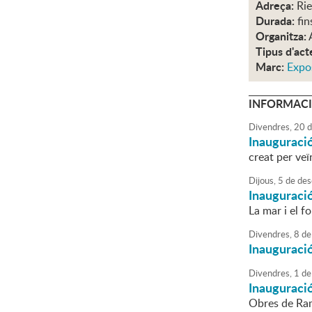
Adreça:
Rie
Durada:
fin
Organitza:
Tipus d'act
Marc:
Expo
INFORMACI
Divendres,
20
d
Inauguració
creat per veï
Dijous,
5
de
des
Inauguraci
La mar i el f
Divendres,
8
de
Inauguració
Divendres,
1
de
Inauguració
Obres de Ram