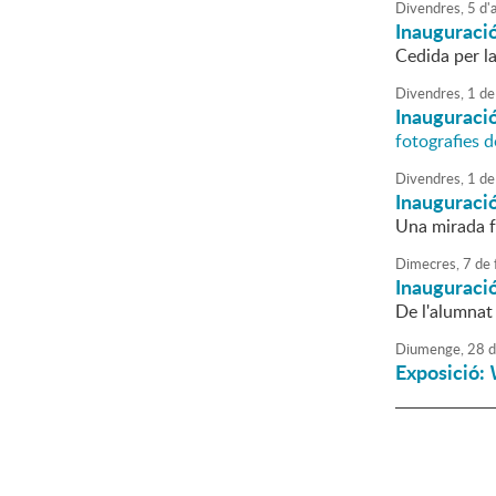
Divendres,
5
d'
a
Inauguraci
Cedida per l
Divendres,
1
de
Inauguració
fotografies 
Divendres,
1
de
Inauguraci
Una mirada fo
Dimecres,
7
de
Inauguració
De l'alumnat 
Diumenge,
28
d
Exposició: