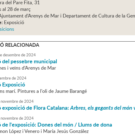
ra del Pare Fita, 31
s al 28 de març
Ajuntament d'Arenys de Mar i Departament de Cultura de la Gen
e:
Exposició
sicions
Ó RELACIONADA
e
desembre
de
2024
 del pessebre municipal
nes i veïns d'Arenys de Mar
embre
de
2024
ó Exposició
ons marí. Pintures a l'oli de Jaume Barangé
novembre
de
2024
 exposició de Flora Catalana:
Arbres, els gegants del món 
novembre
de
2024
 de l'exposició: Dones del món / Llums de dona
on López i Venero i María Jesús González