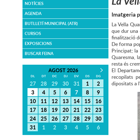
La Vel
NOTÍCIES
Imatgeria p
AGENDA
BUTLLETÍ MUNICIPAL (ATR)
La Vella Qua
que dur una c
CURSOS
finalització 
EXPOSICIONS
De forma pop
Principat; la
BUSCAR FEINA
Quaresma, la 
resta és cre
AGOST 2026
El Departame
recopilats p
DL
DT
DC
DJ
DV
DS
DG
27
28
29
30
31
1
2
dipositats a
3
4
5
6
7
8
9
10
11
12
13
14
15
16
17
18
19
20
21
22
23
24
25
26
27
28
29
30
31
1
2
3
4
5
6