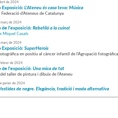
bril
de
2024
ó Exposició:
L'Ateneu és casa teva: Música
a Federació d'Ateneus de Catalunya
març
de
2024
 de l'exposició:
Rebel·lió a la cuina!
de Miquel Casals
març
de
2024
ó Exposició:
SuperHerois
togràfica en positiu al càncer infantil de l'Agrupació fotogràfi
febrer
de
2024
 de l'exposició:
Una mica de tot
del taller de pintura i dibuix de l'Ateneu
e
gener
de
2024
Vestides de negre. Elegància, tradició i moda alternativa