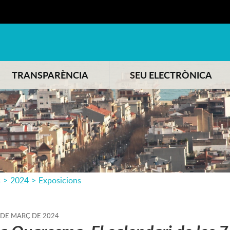
TRANSPARÈNCIA
SEU ELECTRÒNICA
s
>
2024
>
Exposicions
DE
MARÇ
DE
2024