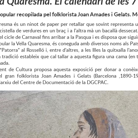
la Quaresma. El calendari de les 
opular recopilada pel folklorista Joan Amades i Gelats. 
resma és un ninot de paper per retallar que sovint representa
istella de verdures en un braç i a l'altra mà un bacallà desseca
del cicle de Carnaval fins arribar a la Pasqua i es disposa que si
ular la Vella Quaresma, és coneguda amb diversos noms als Païso
 “Patorra” al Rosselló i, entre d'altres, a les Illes la quitxalla 
tradició estableix que cal tallar a aquesta figura una cama (en 
mada.
nt de Cultura proposa aquesta exposició per donar a conèixer
el gran folklorista Joan Amades i Gelats (Barcelona ,1890-1
 l'arxiu del Centre de Documentació de la DGCPAC.