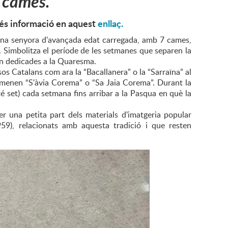
7 cames.
Més informació en aquest
enllaç.
 una senyora d'avançada edat carregada, amb 7 cames,
t. Simbolitza el període de les setmanes que separen la
guin dedicades a la Quaresma.
s Catalans com ara la “Bacallanera” o la “Sarraïna” al
l'anomenen “S'àvia Corema” o “Sa Jaia Corema”. Durant la
té set) cada setmana fins arribar a la Pasqua en què la
 una petita part dels materials d'imatgeria popular
959), relacionats amb aquesta tradició i que resten