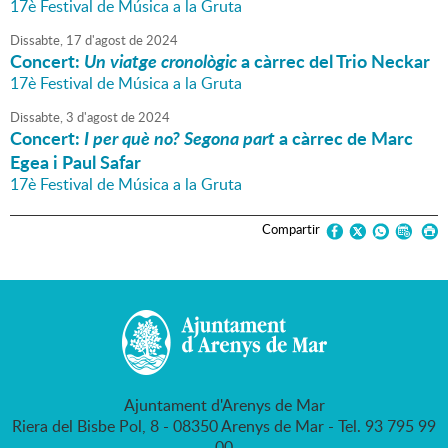
17è Festival de Música a la Gruta
Dissabte,
17
d'
agost
de
2024
Concert:
Un viatge cronològic
a càrrec del Trio Neckar
17è Festival de Música a la Gruta
Dissabte,
3
d'
agost
de
2024
Concert:
I per què no? Segona part
a càrrec de Marc
Egea i Paul Safar
17è Festival de Música a la Gruta
Compartir
Ajuntament d'Arenys de Mar
Riera del Bisbe Pol, 8 - 08350 Arenys de Mar - Tel. 93 795 99
00