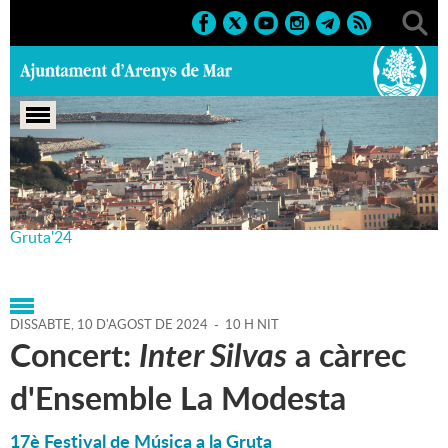
Portada
>
Agenda
>
10-08-
2024
>
Marcs
>
Culturals
>
2024
>
Festival de Música a la
Gruta'24
DISSABTE,
10
D'
AGOST
DE
2024
-
10 H NIT
Concert:
Inter Silvas
a càrrec
d'Ensemble La Modesta
17è Festival de Música a la Gruta