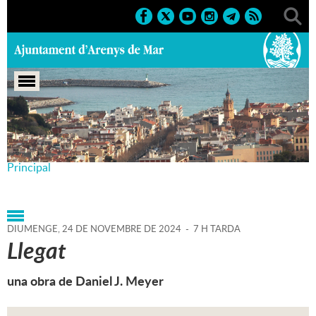
Portada
>
Agenda
>
24-11-
2024
>
Marcs
>
Culturals
>
2024
>
2n semestre Teatre
Principal
DIUMENGE,
24
DE
NOVEMBRE
DE
2024
-
7 H TARDA
Llegat
una obra de Daniel J. Meyer