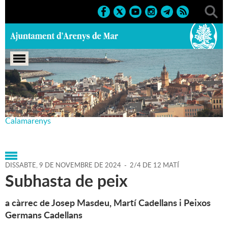
Portada
>
Agenda
>
09-11-
2024
>
Marcs
>
Culturals
>
2024
>
Jornades del
Calamarenys
DISSABTE,
9
DE
NOVEMBRE
DE
2024
-
2/4 DE 12 MATÍ
Subhasta de peix
a càrrec de Josep Masdeu, Martí Cadellans i Peixos
Germans Cadellans