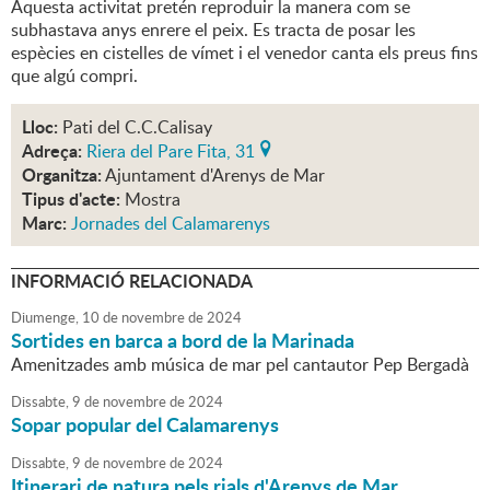
Aquesta activitat pretén reproduir la manera com se
subhastava anys enrere el peix. Es tracta de posar les
espècies en cistelles de vímet i el venedor canta els preus fins
que algú compri.
Lloc:
Pati del C.C.Calisay
Adreça:
Riera del Pare Fita, 31
Organitza:
Ajuntament d'Arenys de Mar
Tipus d'acte:
Mostra
Marc:
Jornades del Calamarenys
INFORMACIÓ RELACIONADA
Diumenge,
10
de
novembre
de
2024
Sortides en barca a bord de la Marinada
Amenitzades amb música de mar pel cantautor Pep Bergadà
Dissabte,
9
de
novembre
de
2024
Sopar popular del Calamarenys
Dissabte,
9
de
novembre
de
2024
Itinerari de natura pels rials d'Arenys de Mar