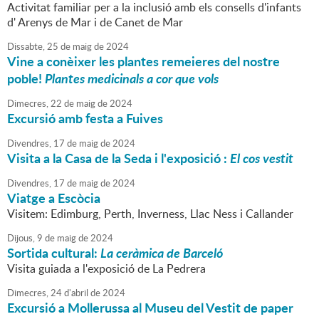
Activitat familiar per a la inclusió amb els consells d'infants
d' Arenys de Mar i de Canet de Mar
Dissabte,
25
de
maig
de
2024
Vine a conèixer les plantes remeieres del nostre
poble!
Plantes medicinals a cor que vols
Dimecres,
22
de
maig
de
2024
Excursió amb festa a Fuives
Divendres,
17
de
maig
de
2024
Visita a la Casa de la Seda i l'exposició :
El cos vestit
Divendres,
17
de
maig
de
2024
Viatge a Escòcia
Visitem: Edimburg, Perth, Inverness, Llac Ness i Callander
Dijous,
9
de
maig
de
2024
Sortida cultural:
La ceràmica de Barceló
Visita guiada a l'exposició de La Pedrera
Dimecres,
24
d'
abril
de
2024
Excursió a Mollerussa al Museu del Vestit de paper