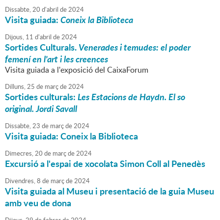
Dissabte,
20
d'
abril
de
2024
Visita guiada:
Coneix la Biblioteca
Dijous,
11
d'
abril
de
2024
Sortides Culturals.
Venerades i temudes: el poder
femení en l'art i les creences
Visita guiada a l'exposició del CaixaForum
Dilluns,
25
de
març
de
2024
Sortides culturals:
Les Estacions de Haydn. El so
original. Jordi Savall
Dissabte,
23
de
març
de
2024
Visita guiada: Coneix la Biblioteca
Dimecres,
20
de
març
de
2024
Excursió a l'espai de xocolata Simon Coll al Penedès
Divendres,
8
de
març
de
2024
Visita guiada al Museu i presentació de la guia Museu
amb veu de dona