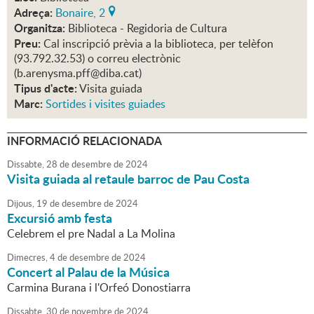
Adreça:
Bonaire, 2
Organitza:
Biblioteca - Regidoria de Cultura
Preu:
Cal inscripció prèvia a la biblioteca, per telèfon
(93.792.32.53) o correu electrònic
(b.arenysma.pff@diba.cat)
Tipus d'acte:
Visita guiada
Marc:
Sortides i visites guiades
INFORMACIÓ RELACIONADA
Dissabte,
28
de
desembre
de
2024
Visita guiada al retaule barroc de Pau Costa
Dijous,
19
de
desembre
de
2024
Excursió amb festa
Celebrem el pre Nadal a La Molina
Dimecres,
4
de
desembre
de
2024
Concert al Palau de la Música
Carmina Burana i l'Orfeó Donostiarra
Dissabte,
30
de
novembre
de
2024