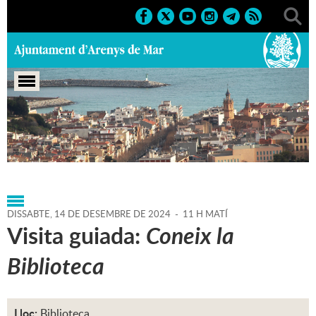
Portada
>
Agenda
>
14-12-
2024
>
Marcs
>
Culturals
>
2024
>
Sortides i visites guiades
DISSABTE,
14
DE
DESEMBRE
DE
2024
-
11 H MATÍ
Visita guiada:
Coneix la
Biblioteca
Lloc:
Biblioteca