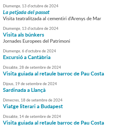
Diumenge,
13
d'
octubre
de
2024
La petjada del passat
Visita teatralitzada al cementiri d'Arenys de Mar
Diumenge,
13
d'
octubre
de
2024
Visita als búnkers
Jornades Europees del Patrimoni
Diumenge,
6
d'
octubre
de
2024
Excursió a Cantàbria
Dissabte,
28
de
setembre
de
2024
Visita guiada al retaule barroc de Pau Costa
Dijous,
19
de
setembre
de
2024
Sardinada a Llançà
Dimecres,
18
de
setembre
de
2024
Viatge literari a Budapest
Dissabte,
14
de
setembre
de
2024
Visita guiada al retaule barroc de Pau Costa