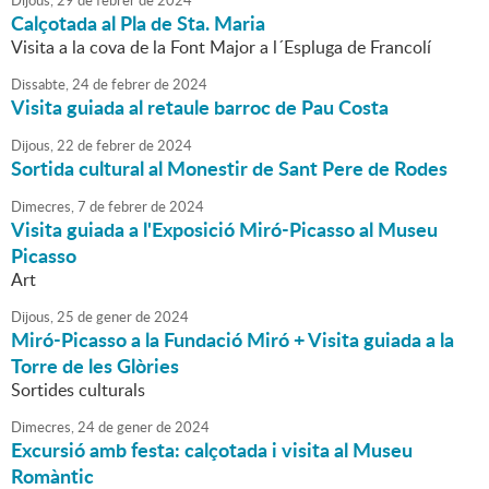
Dijous,
29
de
febrer
de
2024
Calçotada al Pla de Sta. Maria
Visita a la cova de la Font Major a l´Espluga de Francolí
Dissabte,
24
de
febrer
de
2024
Visita guiada al retaule barroc de Pau Costa
Dijous,
22
de
febrer
de
2024
Sortida cultural al Monestir de Sant Pere de Rodes
Dimecres,
7
de
febrer
de
2024
Visita guiada a l'Exposició Miró-Picasso al Museu
Picasso
Art
Dijous,
25
de
gener
de
2024
Miró-Picasso a la Fundació Miró + Visita guiada a la
Torre de les Glòries
Sortides culturals
Dimecres,
24
de
gener
de
2024
Excursió amb festa: calçotada i visita al Museu
Romàntic