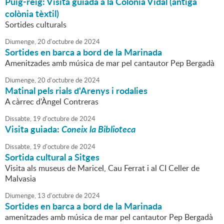
Puig-reig: Visita guiada a la Colònia Vidal (antiga
colònia tèxtil)
Sortides culturals
Diumenge,
20
d'
octubre
de
2024
Sortides en barca a bord de la Marinada
Amenitzades amb música de mar pel cantautor Pep Bergadà
Diumenge,
20
d'
octubre
de
2024
Matinal pels rials d'Arenys i rodalies
A càrrec d'Àngel Contreras
Dissabte,
19
d'
octubre
de
2024
Visita guiada:
Coneix la Biblioteca
Dissabte,
19
d'
octubre
de
2024
Sortida cultural a Sitges
Visita als museus de Maricel, Cau Ferrat i al CI Celler de
Malvasia
Diumenge,
13
d'
octubre
de
2024
Sortides en barca a bord de la Marinada
amenitzades amb música de mar pel cantautor Pep Bergadà