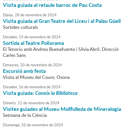
Visita guiada al retaule barroc de Pau Costa
Dijous,
28
de
novembre
de
2024
Visita guiada al Gran Teatre del Liceu i al Palau Güell
Sortides culturals
Dissabte,
23
de
novembre
de
2024
Sortida al Teatre Poliorama
El Tenoriu amb Andreu Buenafuente i Sílvia Abril. Direcció
Carles Sans
Dimecres,
20
de
novembre
de
2024
Excursió amb festa
Visita al Museu del Coure, Osona
Dissabte,
16
de
novembre
de
2024
Visita guiada:
Coneix la Biblioteca
Dimarts,
12
de
novembre
de
2024
Visites guiades al Museu Mollfulleda de Mineralogia
Setmana de la Ciència
Diumenge,
10
de
novembre
de
2024