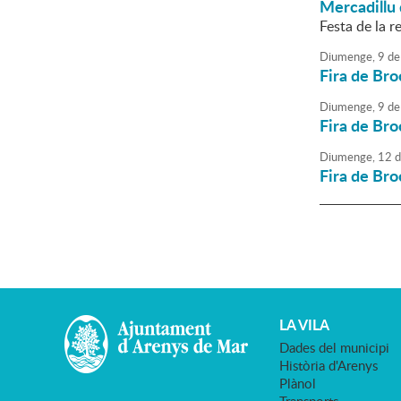
Mercadillu 
Festa de la re
Diumenge,
9
de
Fira de Bro
Diumenge,
9
de
Fira de Bro
Diumenge,
12
d
Fira de Bro
LA VILA
Dades del municipi
Història d'Arenys
Plànol