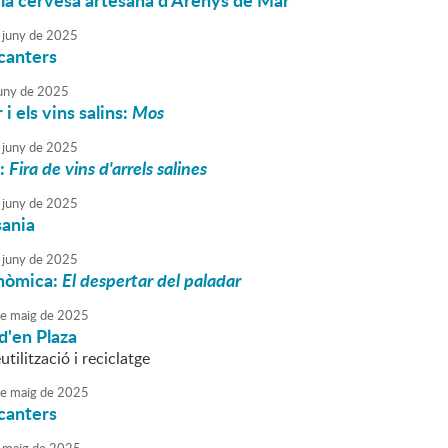
 la cervesa artesana d'Arenys de Mar
juny
de
2025
canters
uny
de
2025
 i els vins salins:
Mos
juny
de
2025
5:
Fira de vins d'arrels salines
juny
de
2025
sania
juny
de
2025
onòmica:
El despertar del paladar
e
maig
de
2025
d'en Plaza
utilització i reciclatge
e
maig
de
2025
canters