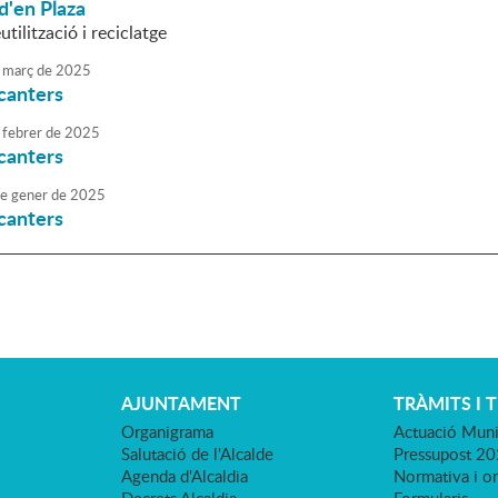
d'en Plaza
utilització i reciclatge
març
de
2025
canters
febrer
de
2025
canters
e
gener
de
2025
canters
AJUNTAMENT
TRÀMITS I 
Organigrama
Actuació Muni
Salutació de l'Alcalde
Pressupost 2
Agenda d'Alcaldia
Normativa i o