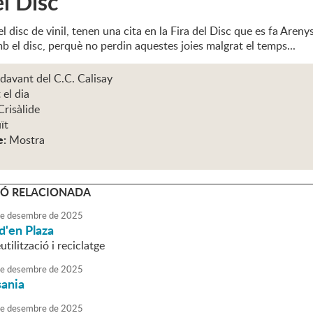
el Disc
l disc de vinil, tenen una cita en la Fira del Disc que es fa Are
b el disc, perquè no perdin aquestes joies malgrat el temps...
 davant del C.C. Calisay
 el dia
Crisàlide
ït
e:
Mostra
Ó RELACIONADA
e
desembre
de
2025
d'en Plaza
utilització i reciclatge
e
desembre
de
2025
sania
e
desembre
de
2025