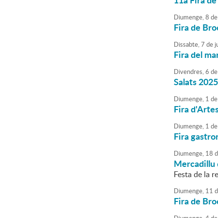
11a Fira de
Diumenge,
8
de
Fira de Bro
Dissabte,
7
de
j
Fira del mar
Divendres,
6
de
Salats 202
Diumenge,
1
de
Fira d'Arte
Diumenge,
1
de
Fira gastr
Diumenge,
18
d
Mercadillu 
Festa de la re
Diumenge,
11
d
Fira de Bro