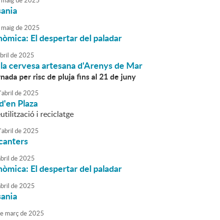
maig
de
2025
sania
maig
de
2025
nòmica: El despertar del paladar
bril
de
2025
 la cervesa artesana d'Arenys de Mar
rnada per risc de pluja fins al 21 de juny
'
abril
de
2025
d'en Plaza
utilització i reciclatge
'
abril
de
2025
canters
bril
de
2025
nòmica: El despertar del paladar
bril
de
2025
sania
e
març
de
2025