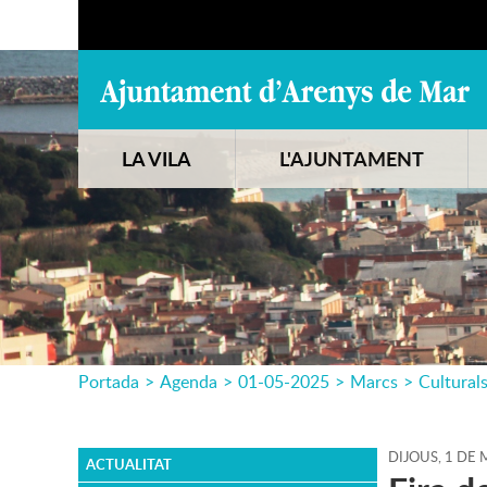
LA VILA
L'AJUNTAMENT
Portada
>
Agenda
>
01-05-2025
>
Marcs
>
Cultural
DIJOUS,
1
DE
M
ACTUALITAT