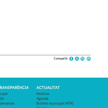
Compartir
TRANSPARÈNCIA
ACTUALITAT
cipal
Notícies
026
Agenda
rdenances
Butlletí municipal (ATR)