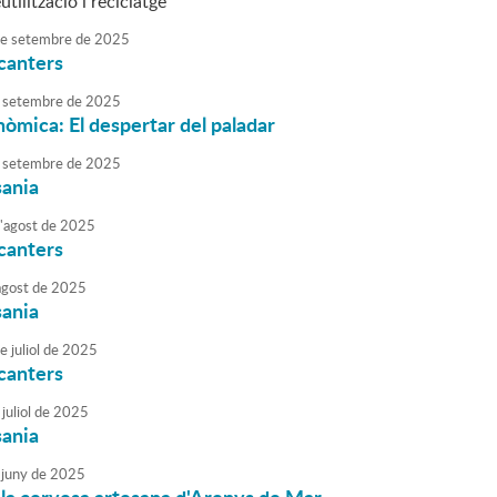
utilització i reciclatge
e
setembre
de
2025
canters
setembre
de
2025
nòmica: El despertar del paladar
setembre
de
2025
sania
'
agost
de
2025
canters
agost
de
2025
sania
e
juliol
de
2025
canters
juliol
de
2025
sania
juny
de
2025