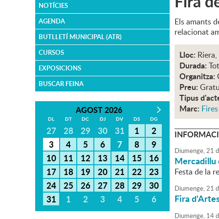
Fira d
NOTÍCIES
Els amants de
AGENDA
relacionat am
BUTLLETÍ MUNICIPAL (ATR)
CURSOS
Lloc:
Riera,
Durada:
Tot
EXPOSICIONS
Organitza:
BUSCAR FEINA
Preu:
Gratu
Tipus d'act
Marc:
Fires
AGOST 2026
DL
DT
DC
DJ
DV
DS
DG
27
28
29
30
31
1
2
INFORMACI
3
4
5
6
7
8
9
Diumenge,
21
d
10
11
12
13
14
15
16
Mercadillu 
17
18
19
20
21
22
23
Festa de la re
24
25
26
27
28
29
30
Diumenge,
21
d
Fira d'Arte
31
1
2
3
4
5
6
Diumenge,
14
d