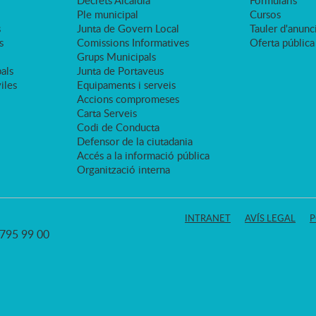
Decrets Alcaldia
Formularis
Ple municipal
Cursos
s
Junta de Govern Local
Tauler d'anunci
s
Comissions Informatives
Oferta pública
Grups Municipals
als
Junta de Portaveus
viles
Equipaments i serveis
Accions compromeses
Carta Serveis
Codi de Conducta
Defensor de la ciutadania
Accés a la informació pública
Organització interna
INTRANET
AVÍS LEGAL
P
3 795 99 00