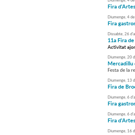
Diumenge,
4
de
Fira d'Arte
Diumenge,
4
de
Fira gastro
Dissabte,
26
d'
a
11a Fira de
Activitat ajo
Diumenge,
20
d
Mercadillu 
Festa de la re
Diumenge,
13
d
Fira de Bro
Diumenge,
6
d'
a
Fira gastro
Diumenge,
6
d'
a
Fira d'Arte
Diumenge,
16
d