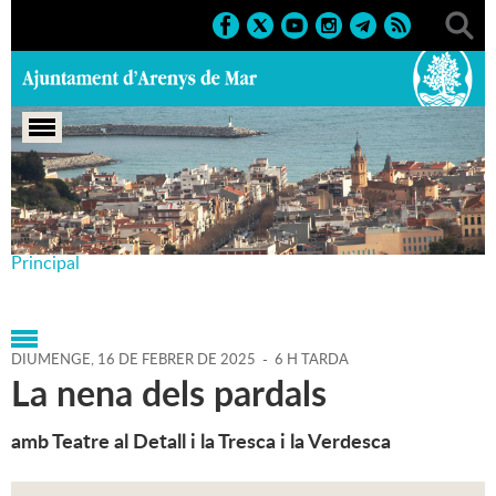
Portada
>
Agenda
>
16-02-
2025
>
Marcs
>
Culturals
>
2025
>
1r semestre Teatre
Principal
DIUMENGE,
16
DE
FEBRER
DE
2025
-
6 H TARDA
La nena dels pardals
amb Teatre al Detall i la Tresca i la Verdesca