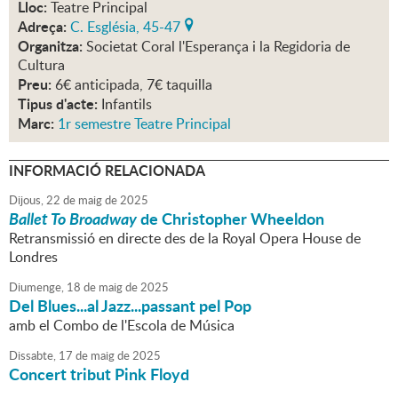
Lloc:
Teatre Principal
Adreça:
C. Església, 45-47
Organitza:
Societat Coral l'Esperança i la Regidoria de
Cultura
Preu:
6€ anticipada, 7€ taquilla
Tipus d'acte:
Infantils
Marc:
1r semestre Teatre Principal
INFORMACIÓ RELACIONADA
Dijous,
22
de
maig
de
2025
Ballet To Broadway
de Christopher Wheeldon
Retransmissió en directe des de la Royal Opera House de
Londres
Diumenge,
18
de
maig
de
2025
Del Blues...al Jazz...passant pel Pop
amb el Combo de l'Escola de Música
Dissabte,
17
de
maig
de
2025
Concert tribut Pink Floyd