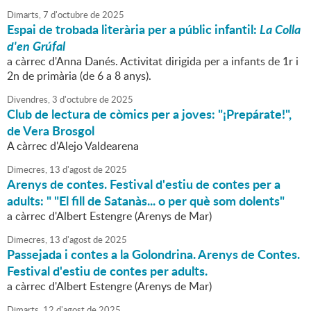
Dimarts,
7
d'
octubre
de
2025
Espai de trobada literària per a públic infantil:
La Colla
d'en Grúfal
a càrrec d'Anna Danés. Activitat dirigida per a infants de 1r i
2n de primària (de 6 a 8 anys).
Divendres,
3
d'
octubre
de
2025
Club de lectura de còmics per a joves: "¡Prepárate!",
de Vera Brosgol
A càrrec d'Alejo Valdearena
Dimecres,
13
d'
agost
de
2025
Arenys de contes. Festival d'estiu de contes per a
adults: " "El fill de Satanàs... o per què som dolents"
a càrrec d'Albert Estengre (Arenys de Mar)
Dimecres,
13
d'
agost
de
2025
Passejada i contes a la Golondrina. Arenys de Contes.
Festival d'estiu de contes per adults.
a càrrec d'Albert Estengre (Arenys de Mar)
Dimarts,
12
d'
agost
de
2025