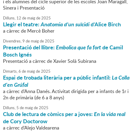
i els alumnes del cicle superior de les escoles Joan Maragall,
Sinera i Presentació
Dilluns,
12
de
maig
de
2025
Llegir el teatre:
Anatomia d'un suïcidi
d'Alice Birch
a càrrec de Mercè Boher
Divendres,
9
de
maig
de
2025
Presentació del llibre:
Embolica que fa fort
de Camil
Bosch Ignés
Presentació a càrrec de Xavier Solà Subirana
Dimarts,
6
de
maig
de
2025
Espai de trobada literària per a públic infantil:
La Colla
d'en Grúfal
a càrrec d'Anna Danés. Activitat dirigida per a infants de 1r i
2n de primària (de 6 a 8 anys)
Dilluns,
5
de
maig
de
2025
Club de lectura de còmics per a joves:
En la vida real
de Cory Doctorow
a càrrec d'Alejo Valdearena