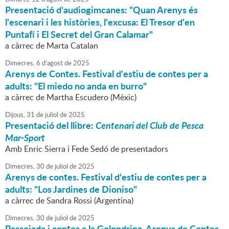
Presentació d'audiogimcanes: "Quan Arenys és
l'escenari i les històries, l'excusa: El Tresor d'en
Puntafí i El Secret del Gran Calamar"
a càrrec de Marta Catalan
Dimecres,
6
d'
agost
de
2025
Arenys de Contes. Festival d'estiu de contes per a
adults: "El miedo no anda en burro"
a càrrec de Martha Escudero (Mèxic)
Dijous,
31
de
juliol
de
2025
Presentació del llibre:
Centenari del Club de Pesca
Mar-Sport
Amb Enric Sierra i Fede Sedó de presentadors
Dimecres,
30
de
juliol
de
2025
Arenys de contes. Festival d'estiu de contes per a
adults: "Los Jardines de Dioniso"
a càrrec de Sandra Rossi (Argentina)
Dimecres,
30
de
juliol
de
2025
Passejada i contes a la Golondrina. Arenys de Contes.