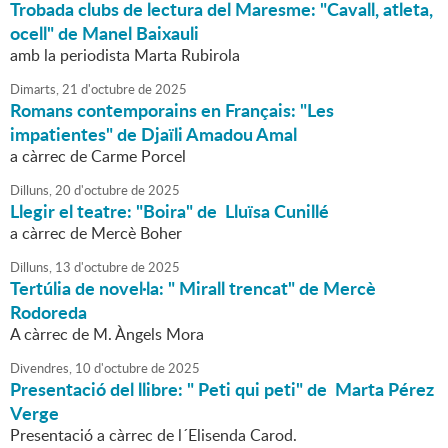
Trobada clubs de lectura del Maresme: "Cavall, atleta,
ocell" de Manel Baixauli
amb la periodista Marta Rubirola
Dimarts,
21
d'
octubre
de
2025
Romans contemporains en Français: "Les
impatientes" de Djaïli Amadou Amal
a càrrec de Carme Porcel
Dilluns,
20
d'
octubre
de
2025
Llegir el teatre: "Boira" de Lluïsa Cunillé
a càrrec de Mercè Boher
Dilluns,
13
d'
octubre
de
2025
Tertúlia de novel·la: " Mirall trencat" de Mercè
Rodoreda
A càrrec de M. Àngels Mora
Divendres,
10
d'
octubre
de
2025
Presentació del llibre: " Peti qui peti" de Marta Pérez
Verge
Presentació a càrrec de l´Elisenda Carod.