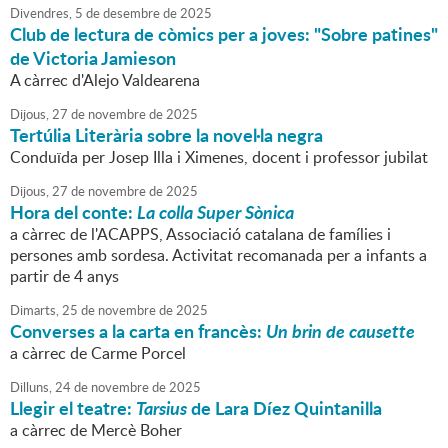
Divendres,
5
de
desembre
de
2025
Club de lectura de còmics per a joves: "Sobre patines"
de Victoria Jamieson
A càrrec d'Alejo Valdearena
Dijous,
27
de
novembre
de
2025
Tertúlia Literària sobre la novel·la negra
Conduïda per Josep Illa i Ximenes, docent i professor jubilat
Dijous,
27
de
novembre
de
2025
Hora del conte:
La colla Super Sònica
a càrrec de l'ACAPPS, Associació catalana de famílies i
persones amb sordesa. Activitat recomanada per a infants a
partir de 4 anys
Dimarts,
25
de
novembre
de
2025
Converses a la carta en francès:
Un brin de causette
a càrrec de Carme Porcel
Dilluns,
24
de
novembre
de
2025
Llegir el teatre:
Tarsius
de Lara Díez Quintanilla
a càrrec de Mercè Boher