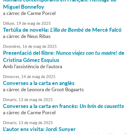
Miguel Bonnefoy
a càrrec de Carme Porcel
Dilluns,
19
de
maig
de
2025
Tertúlia de novel·la:
L'illa de Bembé
de Mercè Falcó
a càrrec de Neus Ribas
Divendres,
16
de
maig
de
2025
Presentació del llibre:
Nunca viajes con tu madre!
de
Cristina Gómez Esquius
Amb l'assistència de l'autora
Dimecres,
14
de
maig
de
2025
Converses a la carta en anglès
a càrrec de Leonora de Groot Bogaarts
Dimarts,
13
de
maig
de
2025
Converses a la carta en francès:
Un brin de causette
a càrrec de Carme Porcel
Dimarts,
13
de
maig
de
2025
L'autor ens visita: Jordi Sunyer