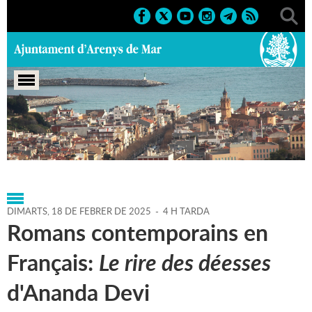
Portada
>
Agenda
>
18-02-
2025
>
Marcs
>
Culturals
>
2025
>
Activitats literàries
DIMARTS,
18
DE
FEBRER
DE
2025
-
4 H TARDA
Romans contemporains en
Français:
Le rire des déesses
d'Ananda Devi