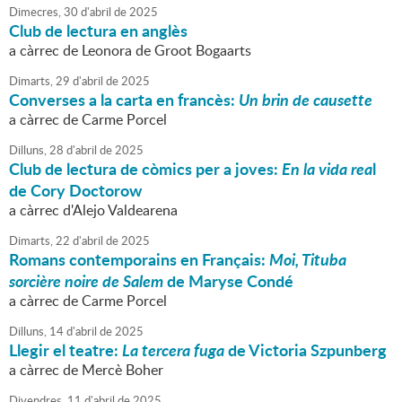
Dimecres,
30
d'
abril
de
2025
Club de lectura en anglès
a càrrec de Leonora de Groot Bogaarts
Dimarts,
29
d'
abril
de
2025
Converses a la carta en francès:
Un brin de causette
a càrrec de Carme Porcel
Dilluns,
28
d'
abril
de
2025
Club de lectura de còmics per a joves:
En la vida rea
l
de Cory Doctorow
a càrrec d'Alejo Valdearena
Dimarts,
22
d'
abril
de
2025
Romans contemporains en Français:
Moi, Tituba
sorcière noire de Salem
de Maryse Condé
a càrrec de Carme Porcel
Dilluns,
14
d'
abril
de
2025
Llegir el teatre:
La tercera fuga
de Victoria Szpunberg
a càrrec de Mercè Boher
Divendres,
11
d'
abril
de
2025