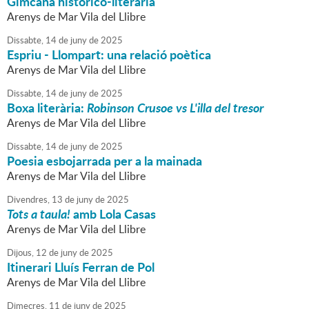
Gimcana històrico-literària
Arenys de Mar Vila del Llibre
Dissabte,
14
de
juny
de
2025
Espriu - Llompart: una relació poètica
Arenys de Mar Vila del Llibre
Dissabte,
14
de
juny
de
2025
Boxa literària:
Robinson Crusoe vs L'illa del tresor
Arenys de Mar Vila del Llibre
Dissabte,
14
de
juny
de
2025
Poesia esbojarrada per a la mainada
Arenys de Mar Vila del Llibre
Divendres,
13
de
juny
de
2025
Tots a taula!
amb Lola Casas
Arenys de Mar Vila del Llibre
Dijous,
12
de
juny
de
2025
Itinerari Lluís Ferran de Pol
Arenys de Mar Vila del Llibre
Dimecres,
11
de
juny
de
2025