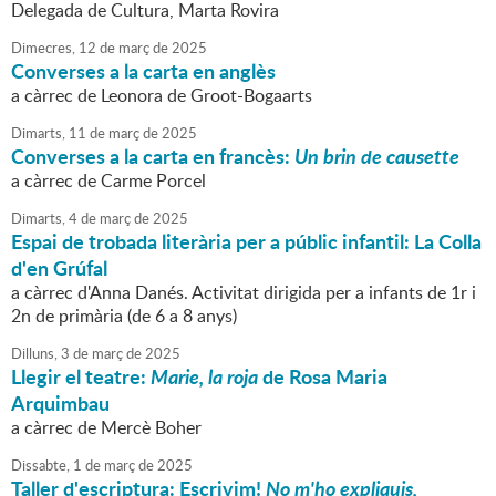
Delegada de Cultura, Marta Rovira
Dimecres,
12
de
març
de
2025
Converses a la carta en anglès
a càrrec de Leonora de Groot-Bogaarts
Dimarts,
11
de
març
de
2025
Converses a la carta en francès:
Un brin de causette
a càrrec de Carme Porcel
Dimarts,
4
de
març
de
2025
Espai de trobada literària per a públic infantil: La Colla
d'en Grúfal
a càrrec d'Anna Danés. Activitat dirigida per a infants de 1r i
2n de primària (de 6 a 8 anys)
Dilluns,
3
de
març
de
2025
Llegir el teatre:
Marie, la roja
de Rosa Maria
Arquimbau
a càrrec de Mercè Boher
Dissabte,
1
de
març
de
2025
Taller d'escriptura: Escrivim!
No m'ho expliquis,