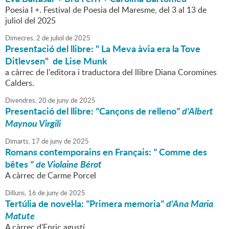
Poesia I +. Festival de Poesia del Maresme, del 3 al 13 de
juliol del 2025
Dimecres,
2
de
juliol
de
2025
Presentació del llibre: " La Meva àvia era la Tove
Ditlevsen" de Lise Munk
a càrrec de l'editora i traductora del llibre Diana Coromines
Calders.
Divendres,
20
de
juny
de
2025
Presentació del llibre:
"
Cançons de relleno
" d'Albert
Maynou Virgili
Dimarts,
17
de
juny
de
2025
Romans contemporains en Français:
"
Comme des
bêtes
" de Violaine Bérot
A càrrec de Carme Porcel
Dilluns,
16
de
juny
de
2025
Tertúlia de novel·la:
"
Primera memoria
" d'Ana Maria
Matute
A càrrec d'Enric agustí