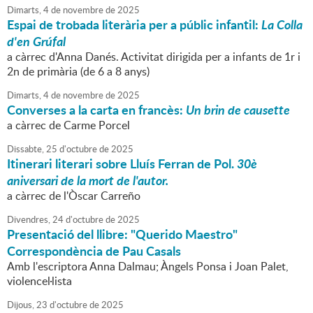
Dimarts,
4
de
novembre
de
2025
Espai de trobada literària per a públic infantil:
La Colla
d'en Grúfal
a càrrec d'Anna Danés. Activitat dirigida per a infants de 1r i
2n de primària (de 6 a 8 anys)
Dimarts,
4
de
novembre
de
2025
Converses a la carta en francès:
Un brin de causette
a càrrec de Carme Porcel
Dissabte,
25
d'
octubre
de
2025
Itinerari literari sobre Lluís Ferran de Pol.
30è
aniversari de la mort de l'autor.
a càrrec de l'Òscar Carreño
Divendres,
24
d'
octubre
de
2025
Presentació del llibre: "Querido Maestro"
Correspondència de Pau Casals
Amb l'escriptora Anna Dalmau; Àngels Ponsa i Joan Palet,
violencel·lista
Dijous,
23
d'
octubre
de
2025