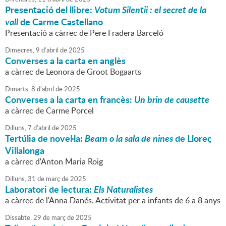
Presentació del llibre:
Votum Silentii : el secret de la
vall
de Carme Castellano
Presentació a càrrec de Pere Fradera Barceló
Dimecres,
9
d'
abril
de
2025
Converses a la carta en anglès
a càrrec de Leonora de Groot Bogaarts
Dimarts,
8
d'
abril
de
2025
Converses a la carta en francès:
Un brin de causette
a càrrec de Carme Porcel
Dilluns,
7
d'
abril
de
2025
Tertúlia de novel·la:
Bearn o la sala de nines
de Lloreç
Villalonga
a càrrec d'Anton Maria Roig
Dilluns,
31
de
març
de
2025
Laboratori de lectura:
Els Naturalistes
a càrrec de l'Anna Danés. Activitat per a infants de 6 a 8 anys
Dissabte,
29
de
març
de
2025