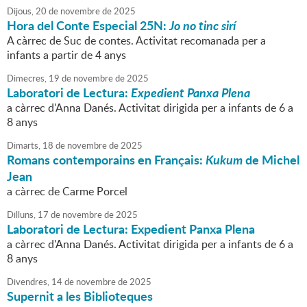
Dijous,
20
de
novembre
de
2025
Hora del Conte Especial 25N:
Jo no tinc sirí
A càrrec de Suc de contes. Activitat recomanada per a
infants a partir de 4 anys
Dimecres,
19
de
novembre
de
2025
Laboratori de Lectura:
Expedient Panxa Plena
a càrrec d'Anna Danés. Activitat dirigida per a infants de 6 a
8 anys
Dimarts,
18
de
novembre
de
2025
Romans contemporains en Français:
Kukum
de Michel
Jean
a càrrec de Carme Porcel
Dilluns,
17
de
novembre
de
2025
Laboratori de Lectura: Expedient Panxa Plena
a càrrec d'Anna Danés. Activitat dirigida per a infants de 6 a
8 anys
Divendres,
14
de
novembre
de
2025
Supernit a les Biblioteques