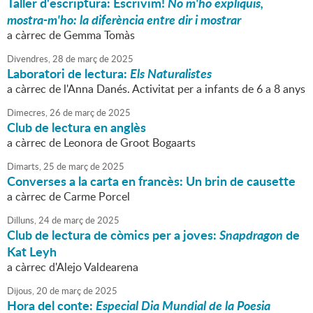
Taller d'escriptura: Escrivim!
No m'ho expliquis,
mostra-m'ho: la diferència entre dir i mostrar
a càrrec de Gemma Tomàs
Divendres,
28
de
març
de
2025
Laboratori de lectura:
Els Naturalistes
a càrrec de l'Anna Danés. Activitat per a infants de 6 a 8 anys
Dimecres,
26
de
març
de
2025
Club de lectura en anglès
a càrrec de Leonora de Groot Bogaarts
Dimarts,
25
de
març
de
2025
Converses a la carta en francès: Un brin de causette
a càrrec de Carme Porcel
Dilluns,
24
de
març
de
2025
Club de lectura de còmics per a joves:
Snapdragon
de
Kat Leyh
a càrrec d'Alejo Valdearena
Dijous,
20
de
març
de
2025
Hora del conte:
Especial Dia Mundial de la Poesia