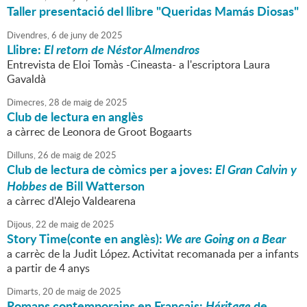
Taller presentació del llibre "Queridas Mamás Diosas"
Divendres,
6
de
juny
de
2025
Llibre:
El retorn de Néstor Almendros
Entrevista de Eloi Tomàs -Cineasta- a l'escriptora Laura
Gavaldà
Dimecres,
28
de
maig
de
2025
Club de lectura en anglès
a càrrec de Leonora de Groot Bogaarts
Dilluns,
26
de
maig
de
2025
Club de lectura de còmics per a joves:
El Gran Calvin y
Hobbes
de Bill Watterson
a càrrec d'Alejo Valdearena
Dijous,
22
de
maig
de
2025
Story Time(conte en anglès):
We are Going on a Bear
a carrèc de la Judit López. Activitat recomanada per a infants
a partir de 4 anys
Dimarts,
20
de
maig
de
2025
Romans contemporains en Français:
Héritage
de