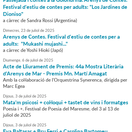
Festival d'estiu de contes per adults: "Los Jardines de
Dioniso"
a càrrec de Sandra Rossi (Argentina)
Dimecres,
23
de
juliol
de
2025
Arenys de Contes. Festival d'estiu de contes per a
adults: "Mukashi mujashi..."
a càrrec de Yoshi Hioki (Japó)
Diumenge,
6
de
juliol
de
2025
Acte de Lliurament de Premis: 44a Mostra Literària
d'Arenys de Mar - Premis Mn. Martí Amagat
Amb la col·laboració de l'Orquestrina Synerenca, dirigida per
Marc Egea
Dijous,
3
de
juliol
de
2025
Mata'm psicosi + col·loqui + tastet de vins i formatges
Poesia i +. Festival de Poesia del Maresme, del 3 al 13 de
juliol de 2025
Dijous,
3
de
juliol
de
2025
Eva Baltasar + Bru Ferri + Carolina Bartomeu