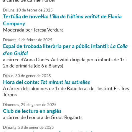
a càrrec de Carme Porcel
Dilluns,
10
de
febrer
de
2025
Tertúlia de novel·la:
L'illa de l'última veritat
de Flavia
Company
Moderada per Teresa Verdura
Dimarts,
4
de
febrer
de
2025
Espai de trobada literària per a públic infantil:
La Colla
d'en Grúfal
a càrrec d'Anna Danés. Activitat dirigida per a infants de 1r i
2n de primària (de 6 a 8 anys)
Dijous,
30
de
gener
de
2025
Hora del conte:
Tot mirant les estrelles
A càrrec dels alumnes de 1r de Batxillerat de l'Institut Els Tres
Turons
Dimecres,
29
de
gener
de
2025
Club de lectura en anglès
a càrrec de Leonora de Groot Bogaarts
Dimarts,
28
de
gener
de
2025