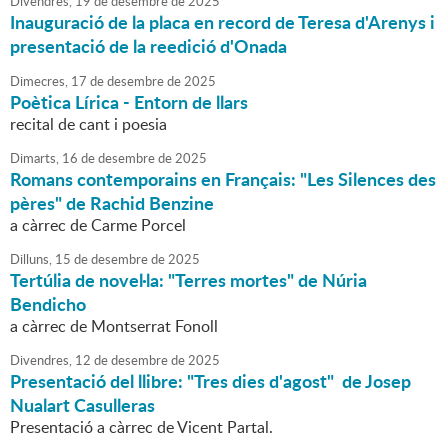
Divendres,
19
de
desembre
de
2025
Inauguració de la placa en record de Teresa d'Arenys i
presentació de la reedició d'Onada
Dimecres,
17
de
desembre
de
2025
Poètica Lírica - Entorn de llars
recital de cant i poesia
Dimarts,
16
de
desembre
de
2025
Romans contemporains en Français: "Les Silences des
pères" de Rachid Benzine
a càrrec de Carme Porcel
Dilluns,
15
de
desembre
de
2025
Tertúlia de novel·la: "Terres mortes" de Núria
Bendicho
a càrrec de Montserrat Fonoll
Divendres,
12
de
desembre
de
2025
Presentació del llibre: "Tres dies d'agost" de Josep
Nualart Casulleras
Presentació a càrrec de Vicent Partal.