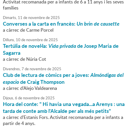
Activitat recomanada per a infants de 6 a 11 anys i les seves
famílies
Dimarts,
11
de
novembre
de
2025
Converses a la carta en francès:
Un brin de causette
a càrrec de Carme Porcel
Dilluns,
10
de
novembre
de
2025
Tertúlia de novel·la:
Vida privada
de Josep Maria de
Sagarra
a càrrec de Núria Cot
Divendres,
7
de
novembre
de
2025
Club de lectura de còmics per a joves:
Almóndigas del
espacio
de Craig Thompson
a càrrec d'Alejo Valdearena
Dijous,
6
de
novembre
de
2025
Hora del conte: " Hi havia una vegada...a Arenys : una
tarda de conte amb l'Alcalde per als més petits"
a càrrec d'Estanis Fors. Activitat recomanada per a infants a
partir de 4 anys.