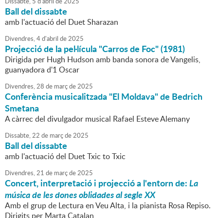
Dissabte,
5
d'
abril
de
2025
Ball del dissabte
amb l'actuació del Duet Sharazan
Divendres,
4
d'
abril
de
2025
Projecció de la pel·lícula "Carros de Foc" (1981)
Dirigida per Hugh Hudson amb banda sonora de Vangelis,
guanyadora d'1 Oscar
Divendres,
28
de
març
de
2025
Conferència musicalitzada "El Moldava" de Bedrich
Smetana
A càrrec del divulgador musical Rafael Esteve Alemany
Dissabte,
22
de
març
de
2025
Ball del dissabte
amb l'actuació del Duet Txic to Txic
Divendres,
21
de
març
de
2025
Concert, interpretació i projecció a l'entorn de:
La
música de les dones oblidades al segle XX
Amb el grup de Lectura en Veu Alta, i la pianista Rosa Repiso.
Dirigits per Marta Catalan