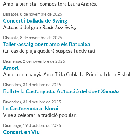
Amb la pianista i compositora Laura Andrés.
Dissabte,
8
de
novembre
de
2025
Concert i ballada de Swing
Actuació del grup
Black Jazz Swing
Dissabte,
8
de
novembre
de
2025
Taller-assaig obert amb els Batuaixa
(En cas de pluja quedarà suspesa l'activitat)
Diumenge,
2
de
novembre
de
2025
Amort
Amb la companyia AmarT i la Cobla La Principal de la Bisbal.
Divendres,
31
d'
octubre
de
2025
Ball de la Castanyada: Actuació del
duet
Xanadu
Divendres,
31
d'
octubre
de
2025
La Castanyada al Norai
Vine a celebrar la tradició popular!
Diumenge,
19
d'
octubre
de
2025
Concert en Viu