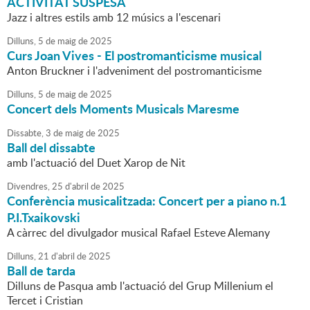
ACTIVITAT SUSPESA
Jazz i altres estils amb 12 músics a l'escenari
Dilluns,
5
de
maig
de
2025
Curs Joan Vives - El postromanticisme musical
Anton Bruckner i l'adveniment del postromanticisme
Dilluns,
5
de
maig
de
2025
Concert dels Moments Musicals Maresme
Dissabte,
3
de
maig
de
2025
Ball del dissabte
amb l'actuació del Duet Xarop de Nit
Divendres,
25
d'
abril
de
2025
Conferència musicalitzada: Concert per a piano n.1
P.I.Txaikovski
A càrrec del divulgador musical Rafael Esteve Alemany
Dilluns,
21
d'
abril
de
2025
Ball de tarda
Dilluns de Pasqua amb l'actuació del Grup Millenium el
Tercet i Cristian