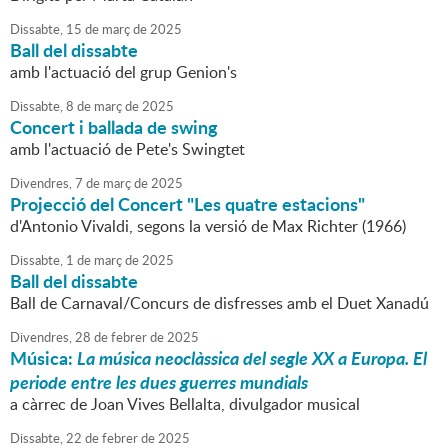
Dissabte,
15
de
març
de
2025
Ball del dissabte
amb l'actuació del grup Genion's
Dissabte,
8
de
març
de
2025
Concert i ballada de swing
amb l'actuació de Pete's Swingtet
Divendres,
7
de
març
de
2025
Projecció del Concert "Les quatre estacions"
d'Antonio Vivaldi, segons la versió de Max Richter (1966)
Dissabte,
1
de
març
de
2025
Ball del dissabte
Ball de Carnaval/Concurs de disfresses amb el Duet Xanadú
Divendres,
28
de
febrer
de
2025
Música:
La música neoclàssica del segle XX a Europa. El
periode entre les dues guerres mundials
a càrrec de Joan Vives Bellalta, divulgador musical
Dissabte,
22
de
febrer
de
2025