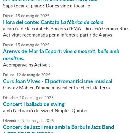
Saps tocar el piano? Doncs vine a tocar-lo
Dijous,
15
de
maig
de
2025
Hora del conte: Cantata
La fàbrica de colors
a carrèc de la coral Els Boixets d'EMA. Direcció Gemma Ruiz.
Activitat recomanada per a infants a partir de 4 anys
Dijous,
15
de
maig
de
2025
Arenys de Mar fa Esport:
vine a moure't, balla amb
nosaltres.
Acompanya'ns Activa't
Dilluns,
12
de
maig
de
2025
Curs Joan Vives - El postromanticisme musical
Gustav Mahler, l'ànima musical entre el cel i la terra
Dissabte,
10
de
maig
de
2025
Concert i ballada de swing
amb l'actuació de Sweet Nipples Quintet
Divendres,
9
de
maig
de
2025
Concert de Jazz i més amb la Barbuts Jazz Band