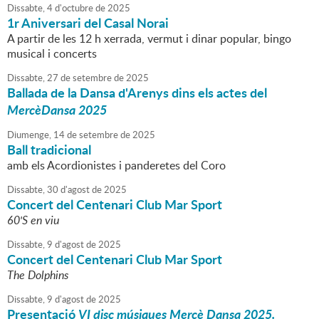
Dissabte,
4
d'
octubre
de
2025
1r Aniversari del Casal Norai
A partir de les 12 h xerrada, vermut i dinar popular, bingo
musical i concerts
Dissabte,
27
de
setembre
de
2025
Ballada de la Dansa d'Arenys dins els actes del
MercèDansa 2025
Diumenge,
14
de
setembre
de
2025
Ball tradicional
amb els Acordionistes i panderetes del Coro
Dissabte,
30
d'
agost
de
2025
Concert del Centenari Club Mar Sport
60'S en viu
Dissabte,
9
d'
agost
de
2025
Concert del Centenari Club Mar Sport
The Dolphins
Dissabte,
9
d'
agost
de
2025
Presentació
VI disc músiques Mercè Dansa 2025.