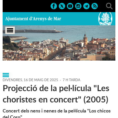
Portada
>
Agenda
>
16-05-
2025
>
Marcs
>
Culturals
>
2025
>
Activitats musicals
DIVENDRES,
16
DE
MAIG
DE
2025
-
7 H TARDA
Projecció de la pel·lícula "Les
choristes en concert" (2005)
Concert dels nens i nenes de la pel·lícula "Los chicos
del Coro"