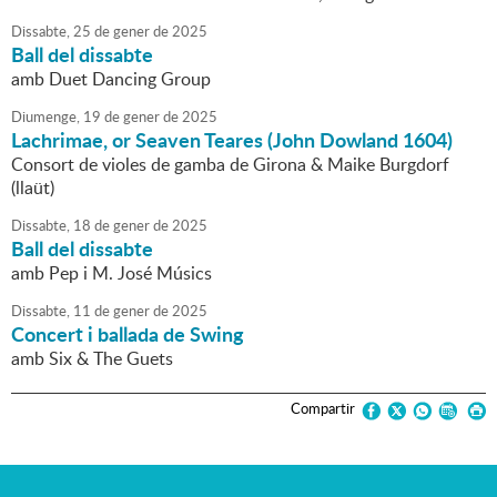
Dissabte,
25
de
gener
de
2025
Ball del dissabte
amb Duet Dancing Group
Diumenge,
19
de
gener
de
2025
Lachrimae, or Seaven Teares (John Dowland 1604)
Consort de violes de gamba de Girona & Maike Burgdorf
(llaüt)
Dissabte,
18
de
gener
de
2025
Ball del dissabte
amb Pep i M. José Músics
Dissabte,
11
de
gener
de
2025
Concert i ballada de Swing
amb Six & The Guets
Compartir