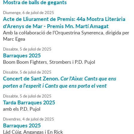
Mostra de balls de gegants
Diumenge,
6
de
juliol
de
2025
Acte de Lliurament de Premis: 44a Mostra Literària
d'Arenys de Mar - Premis Mn. Martí Amagat
Amb la col·laboració de l'Orquestrina Synerenca, dirigida per
Marc Egea
Dissabte,
5
de
juliol
de
2025
Barraques 2025
Boom Boom Fighters, Strombers i P.D. Pujol
Dissabte,
5
de
juliol
de
2025
Concert de Sant Zenon.
Cor l'Aixa: Cants que ens
porten a l'esperit i Cants que ens porta el vent
Dissabte,
5
de
juliol
de
2025
Tarda Barraques 2025
amb els P.D. Pujol
Divendres,
4
de
juliol
de
2025
Barraques 2025
Lád Cúig, Angangas i En Rick