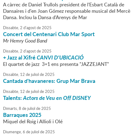
A càrrec de Daniel Trullols president de l'Esbart Català de
Dansaires i d'en Joan Gómez responsable musical del Mercè
Dansa. Inclou la Dansa d'Arenys de Mar
Dissabte,
2
d'
agost
de
2025
Concert del Centenari Club Mar Sport
Mr Hemry Good Band
Dissabte,
2
d'
agost
de
2025
+ Jazz al Xifré
CANVI D'UBICACIÓ
El quartet de jazz 3+1 ens presenta "JAZZEJANT"
Dissabte,
12
de
juliol
de
2025
Cantada d'havaneres: Grup Mar Brava
Dissabte,
12
de
juliol
de
2025
Talents:
Actors de Veu en Off DISNEY
Dimarts,
8
de
juliol
de
2025
Barraques 2025
Miquel del Roig i Allioli i Olé
Diumenge,
6
de
juliol
de
2025