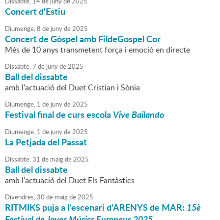
Dissabte,
14
de
juny
de
2025
Concert d'Estiu
Diumenge,
8
de
juny
de
2025
Concert de Gòspel amb FildeGospel Cor
Més de 10 anys transmetent força i emoció en directe
Dissabte,
7
de
juny
de
2025
Ball del dissabte
amb l'actuació del Duet Cristian i Sònia
Diumenge,
1
de
juny
de
2025
Festival final de curs escola
Vive Bailando
Diumenge,
1
de
juny
de
2025
La Petjada del Passat
Dissabte,
31
de
maig
de
2025
Ball del dissabte
amb l'actuació del Duet Els Fantàstics
Divendres,
30
de
maig
de
2025
RITMIKS puja a l'escenari d'ARENYS de MAR:
15è
Festival de Joves Músics Europeus 2025