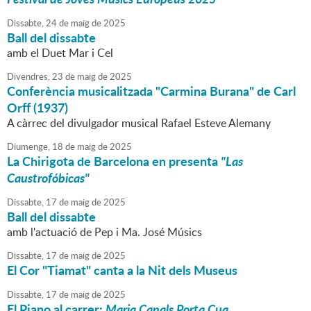
Dissabte,
24
de
maig
de
2025
Ball del dissabte
amb el Duet Mar i Cel
Divendres,
23
de
maig
de
2025
Conferència musicalitzada "Carmina Burana" de Carl
Orff (1937)
A càrrec del divulgador musical Rafael Esteve Alemany
Diumenge,
18
de
maig
de
2025
La Chirigota de Barcelona en presenta
"Las
Caustrofóbicas"
Dissabte,
17
de
maig
de
2025
Ball del dissabte
amb l'actuació de Pep i Ma. José Músics
Dissabte,
17
de
maig
de
2025
El Cor "Tiamat" canta a la Nit dels Museus
Dissabte,
17
de
maig
de
2025
El Piano al carrer:
Maria Canals Porta Cua