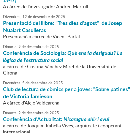
1947)"
A càrrec de l'investigador Andreu Marfull
Divendres,
12
de
desembre
de
2025
Presentació del llibre: "Tres dies d'agost" de Josep
Nualart Casulleras
Presentació a càrrec de Vicent Partal.
Dimarts,
9
de
desembre
de
2025
Conferència de Sociologia:
Què ens fa desiguals? La
lògica de l'estructura social
a càrrec de Cristina Sánchez Miret de la Universitat de
Girona
Divendres,
5
de
desembre
de
2025
Club de lectura de còmics per a joves: "Sobre patines"
de Victoria Jamieson
A càrrec d'Alejo Valdearena
Dimarts,
2
de
desembre
de
2025
Conferència d'Actualitat:
Nicaragua ahir i avui
a càrrec de Joaquim Rabella Vives, arquitecte i cooperant
internacional