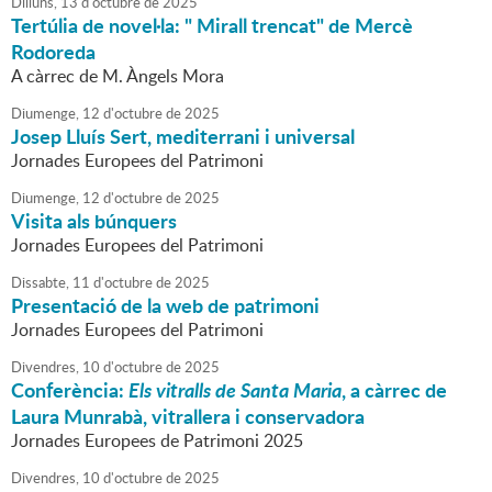
Dilluns,
13
d'
octubre
de
2025
Tertúlia de novel·la: " Mirall trencat" de Mercè
Rodoreda
A càrrec de M. Àngels Mora
Diumenge,
12
d'
octubre
de
2025
Josep Lluís Sert, mediterrani i universal
Jornades Europees del Patrimoni
Diumenge,
12
d'
octubre
de
2025
Visita als búnquers
Jornades Europees del Patrimoni
Dissabte,
11
d'
octubre
de
2025
Presentació de la web de patrimoni
Jornades Europees del Patrimoni
Divendres,
10
d'
octubre
de
2025
Conferència:
Els vitralls de Santa Maria
, a càrrec de
Laura Munrabà, vitrallera i conservadora
Jornades Europees de Patrimoni 2025
Divendres,
10
d'
octubre
de
2025