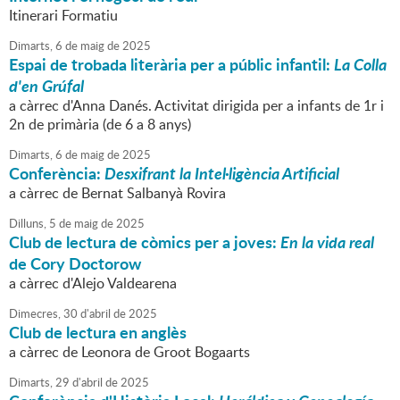
Itinerari Formatiu
Dimarts,
6
de
maig
de
2025
Espai de trobada literària per a públic infantil:
La Colla
d'en Grúfal
a càrrec d'Anna Danés. Activitat dirigida per a infants de 1r i
2n de primària (de 6 a 8 anys)
Dimarts,
6
de
maig
de
2025
Conferència:
Desxifrant la Intel·ligència Artificial
a càrrec de Bernat Salbanyà Rovira
Dilluns,
5
de
maig
de
2025
Club de lectura de còmics per a joves:
En la vida real
de Cory Doctorow
a càrrec d'Alejo Valdearena
Dimecres,
30
d'
abril
de
2025
Club de lectura en anglès
a càrrec de Leonora de Groot Bogaarts
Dimarts,
29
d'
abril
de
2025