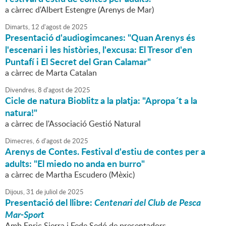
a càrrec d'Albert Estengre (Arenys de Mar)
Dimarts,
12
d'
agost
de
2025
Presentació d'audiogimcanes: "Quan Arenys és
l'escenari i les històries, l'excusa: El Tresor d'en
Puntafí i El Secret del Gran Calamar"
a càrrec de Marta Catalan
Divendres,
8
d'
agost
de
2025
Cicle de natura Bioblitz a la platja: "Apropa´t a la
natura!"
a càrrec de l'Associació Gestió Natural
Dimecres,
6
d'
agost
de
2025
Arenys de Contes. Festival d'estiu de contes per a
adults: "El miedo no anda en burro"
a càrrec de Martha Escudero (Mèxic)
Dijous,
31
de
juliol
de
2025
Presentació del llibre:
Centenari del Club de Pesca
Mar-Sport
Amb Enric Sierra i Fede Sedó de presentadors