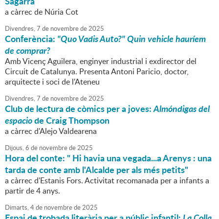
Sagarra
a càrrec de Núria Cot
Divendres,
7
de
novembre
de
2025
Conferència:
"Quo Vadis Auto?" Quin vehicle hauríem
de comprar?
Amb Vicenç Aguilera, enginyer industrial i exdirector del
Circuit de Catalunya. Presenta Antoni Paricio, doctor,
arquitecte i soci de l'Ateneu
Divendres,
7
de
novembre
de
2025
Club de lectura de còmics per a joves:
Almóndigas del
espacio
de Craig Thompson
a càrrec d'Alejo Valdearena
Dijous,
6
de
novembre
de
2025
Hora del conte: " Hi havia una vegada...a Arenys : una
tarda de conte amb l'Alcalde per als més petits"
a càrrec d'Estanis Fors. Activitat recomanada per a infants a
partir de 4 anys.
Dimarts,
4
de
novembre
de
2025
Espai de trobada literària per a públic infantil:
La Colla