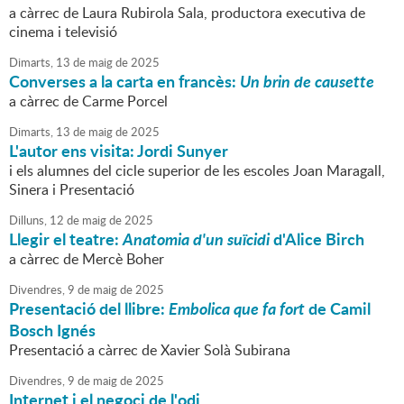
a càrrec de Laura Rubirola Sala, productora executiva de
cinema i televisió
Dimarts,
13
de
maig
de
2025
Converses a la carta en francès:
Un brin de causette
a càrrec de Carme Porcel
Dimarts,
13
de
maig
de
2025
L'autor ens visita: Jordi Sunyer
i els alumnes del cicle superior de les escoles Joan Maragall,
Sinera i Presentació
Dilluns,
12
de
maig
de
2025
Llegir el teatre:
Anatomia d'un suïcidi
d'Alice Birch
a càrrec de Mercè Boher
Divendres,
9
de
maig
de
2025
Presentació del llibre:
Embolica que fa fort
de Camil
Bosch Ignés
Presentació a càrrec de Xavier Solà Subirana
Divendres,
9
de
maig
de
2025
Internet i el negoci de l'odi