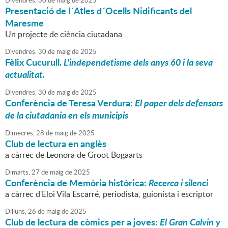
Divendres,
30
de
maig
de
2025
Presentació de l´Atles d´Ocells Nidificants del
Maresme
Un projecte de ciència ciutadana
Divendres,
30
de
maig
de
2025
Fèlix Cucurull.
L'independetisme dels anys 60 i la seva
actualitat.
Divendres,
30
de
maig
de
2025
Conferència de Teresa Verdura:
El paper dels defensors
de la ciutadania en els municipis
Dimecres,
28
de
maig
de
2025
Club de lectura en anglès
a càrrec de Leonora de Groot Bogaarts
Dimarts,
27
de
maig
de
2025
Conferència de Memòria històrica:
Recerca i silenci
a càrrec d'Eloi Vila Escarré, periodista, guionista i escriptor
Dilluns,
26
de
maig
de
2025
Club de lectura de còmics per a joves:
El Gran Calvin y