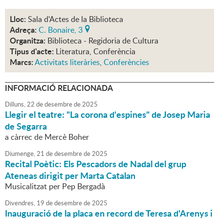
Lloc:
Sala d'Actes de la Biblioteca
Adreça:
C. Bonaire, 3
Organitza:
Biblioteca - Regidoria de Cultura
Tipus d'acte:
Literatura, Conferència
Marcs:
Activitats literàries
,
Conferències
INFORMACIÓ RELACIONADA
Dilluns,
22
de
desembre
de
2025
Llegir el teatre: "La corona d'espines" de Josep Maria
de Segarra
a càrrec de Mercè Boher
Diumenge,
21
de
desembre
de
2025
Recital Poètic: Els Pescadors de Nadal del grup
Ateneas dirigit per Marta Catalan
Musicalitzat per Pep Bergadà
Divendres,
19
de
desembre
de
2025
Inauguració de la placa en record de Teresa d'Arenys i