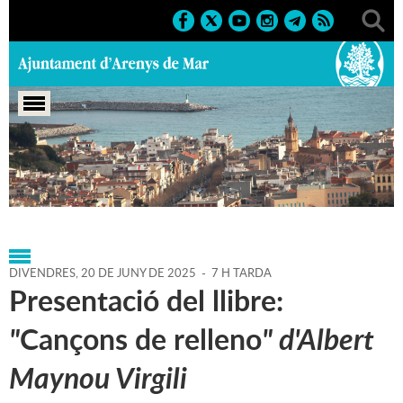
Portada
>
Agenda
>
20-06-
2025
>
Marcs
>
Culturals
>
2025
>
Activitats literàries
DIVENDRES,
20
DE
JUNY
DE
2025
-
7 H TARDA
Presentació del llibre:
"
Cançons de relleno
" d'Albert
Maynou Virgili