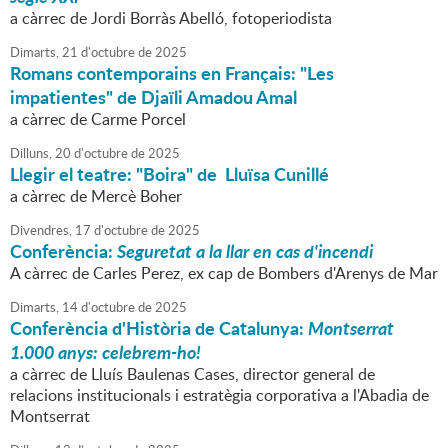
a càrrec de Jordi Borràs Abelló, fotoperiodista
Dimarts,
21
d'
octubre
de
2025
Romans contemporains en Français: "Les
impatientes" de Djaïli Amadou Amal
a càrrec de Carme Porcel
Dilluns,
20
d'
octubre
de
2025
Llegir el teatre: "Boira" de Lluïsa Cunillé
a càrrec de Mercè Boher
Divendres,
17
d'
octubre
de
2025
Conferència:
Seguretat a la llar en cas d'incendi
A càrrec de Carles Perez, ex cap de Bombers d'Arenys de Mar
Dimarts,
14
d'
octubre
de
2025
Conferència d'Història de Catalunya:
Montserrat
1.000 anys: celebrem-ho!
a càrrec de Lluís Baulenas Cases, director general de
relacions institucionals i estratègia corporativa a l'Abadia de
Montserrat