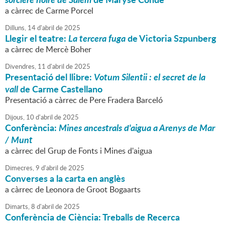
a càrrec de Carme Porcel
Dilluns,
14
d'
abril
de
2025
Llegir el teatre:
La tercera fuga
de Victoria Szpunberg
a càrrec de Mercè Boher
Divendres,
11
d'
abril
de
2025
Presentació del llibre:
Votum Silentii : el secret de la
vall
de Carme Castellano
Presentació a càrrec de Pere Fradera Barceló
Dijous,
10
d'
abril
de
2025
Conferència:
Mines ancestrals d'aigua a Arenys de Mar
/ Munt
a càrrec del Grup de Fonts i Mines d'aigua
Dimecres,
9
d'
abril
de
2025
Converses a la carta en anglès
a càrrec de Leonora de Groot Bogaarts
Dimarts,
8
d'
abril
de
2025
Conferència de Ciència: Treballs de Recerca