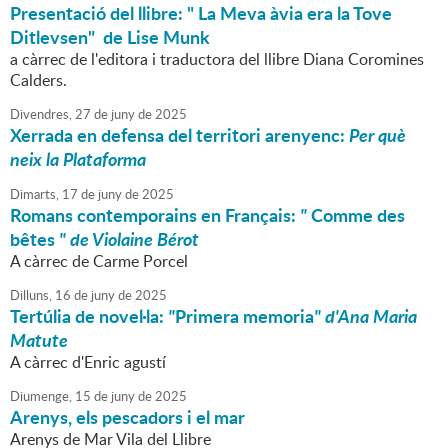
Presentació del llibre: " La Meva àvia era la Tove
Ditlevsen" de Lise Munk
a càrrec de l'editora i traductora del llibre Diana Coromines
Calders.
Divendres,
27
de
juny
de
2025
Xerrada en defensa del territori arenyenc:
Per què
neix la Plataforma
Dimarts,
17
de
juny
de
2025
Romans contemporains en Français:
"
Comme des
bêtes
" de Violaine Bérot
A càrrec de Carme Porcel
Dilluns,
16
de
juny
de
2025
Tertúlia de novel·la:
"
Primera memoria
" d'Ana Maria
Matute
A càrrec d'Enric agustí
Diumenge,
15
de
juny
de
2025
Arenys, els pescadors i el mar
Arenys de Mar Vila del Llibre