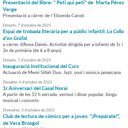
Presentació del llibre: " Peti qui peti" de Marta Pérez
Verge
Presentació a càrrec de l´Elisenda Carod.
Dimarts,
7
d'
octubre
de
2025
Espai de trobada literària per a públic infantil:
La Colla
d'en Grúfal
a càrrec d'Anna Danés. Activitat dirigida per a infants de 1r i
2n de primària (de 6 a 8 anys).
Dimarts,
7
d'
octubre
de
2025
Inauguració Institucional del Curs
Actuació de Memi Sillah Duo. Jazz, soul i música jamaicana
Dissabte,
4
d'
octubre
de
2025
1r Aniversari del Casal Norai
A partir de les 12 h xerrada, vermut i dinar popular, bingo
musical i concerts
Divendres,
3
d'
octubre
de
2025
Club de lectura de còmics per a joves: "¡Prepárate!",
de Vera Brosgol