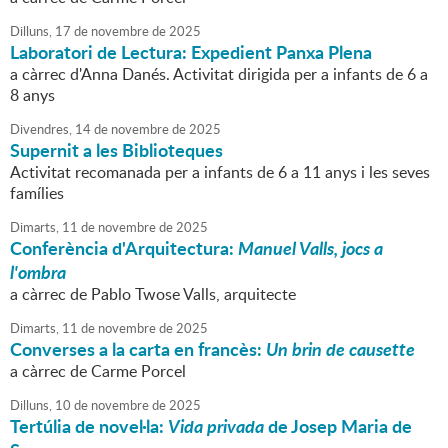
Dilluns,
17
de
novembre
de
2025
Laboratori de Lectura: Expedient Panxa Plena
a càrrec d'Anna Danés. Activitat dirigida per a infants de 6 a
8 anys
Divendres,
14
de
novembre
de
2025
Supernit a les Biblioteques
Activitat recomanada per a infants de 6 a 11 anys i les seves
famílies
Dimarts,
11
de
novembre
de
2025
Conferència d'Arquitectura:
Manuel Valls, jocs a
l'ombra
a càrrec de Pablo Twose Valls, arquitecte
Dimarts,
11
de
novembre
de
2025
Converses a la carta en francès:
Un brin de causette
a càrrec de Carme Porcel
Dilluns,
10
de
novembre
de
2025
Tertúlia de novel·la:
Vida privada
de Josep Maria de