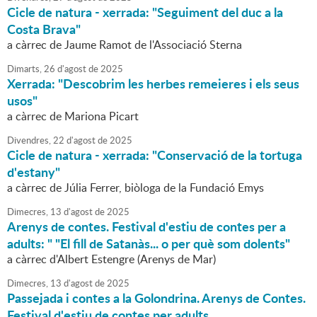
Cicle de natura - xerrada: "Seguiment del duc a la
Costa Brava"
a càrrec de Jaume Ramot de l'Associació Sterna
Dimarts,
26
d'
agost
de
2025
Xerrada: "Descobrim les herbes remeieres i els seus
usos"
a càrrec de Mariona Picart
Divendres,
22
d'
agost
de
2025
Cicle de natura - xerrada: "Conservació de la tortuga
d'estany"
a càrrec de Júlia Ferrer, biòloga de la Fundació Emys
Dimecres,
13
d'
agost
de
2025
Arenys de contes. Festival d'estiu de contes per a
adults: " "El fill de Satanàs... o per què som dolents"
a càrrec d'Albert Estengre (Arenys de Mar)
Dimecres,
13
d'
agost
de
2025
Passejada i contes a la Golondrina. Arenys de Contes.
Festival d'estiu de contes per adults.