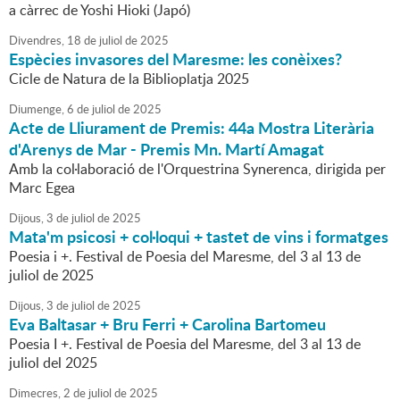
a càrrec de Yoshi Hioki (Japó)
Divendres,
18
de
juliol
de
2025
Espècies invasores del Maresme: les conèixes?
Cicle de Natura de la Biblioplatja 2025
Diumenge,
6
de
juliol
de
2025
Acte de Lliurament de Premis: 44a Mostra Literària
d'Arenys de Mar - Premis Mn. Martí Amagat
Amb la col·laboració de l'Orquestrina Synerenca, dirigida per
Marc Egea
Dijous,
3
de
juliol
de
2025
Mata'm psicosi + col·loqui + tastet de vins i formatges
Poesia i +. Festival de Poesia del Maresme, del 3 al 13 de
juliol de 2025
Dijous,
3
de
juliol
de
2025
Eva Baltasar + Bru Ferri + Carolina Bartomeu
Poesia I +. Festival de Poesia del Maresme, del 3 al 13 de
juliol del 2025
Dimecres,
2
de
juliol
de
2025