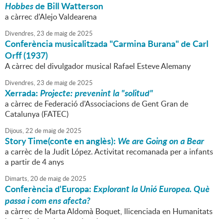
Hobbes
de Bill Watterson
a càrrec d'Alejo Valdearena
Divendres,
23
de
maig
de
2025
Conferència musicalitzada "Carmina Burana" de Carl
Orff (1937)
A càrrec del divulgador musical Rafael Esteve Alemany
Divendres,
23
de
maig
de
2025
Xerrada:
Projecte: prevenint la "solitud"
a càrrec de Federació d'Associacions de Gent Gran de
Catalunya (FATEC)
Dijous,
22
de
maig
de
2025
Story Time(conte en anglès):
We are Going on a Bear
a carrèc de la Judit López. Activitat recomanada per a infants
a partir de 4 anys
Dimarts,
20
de
maig
de
2025
Conferència d'Europa:
Explorant la Unió Europea. Què
passa i com ens afecta?
a càrrec de Marta Aldomà Boquet, llicenciada en Humanitats