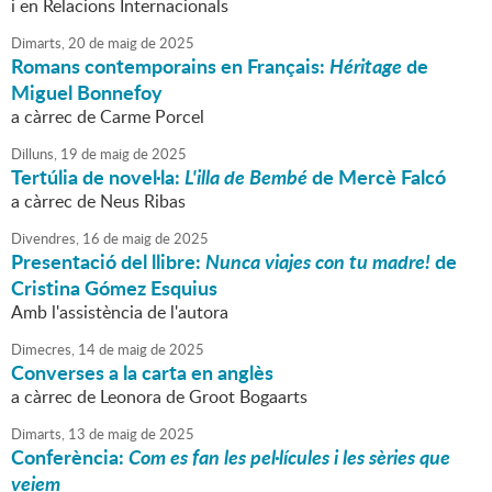
i en Relacions Internacionals
Dimarts,
20
de
maig
de
2025
Romans contemporains en Français:
Héritage
de
Miguel Bonnefoy
a càrrec de Carme Porcel
Dilluns,
19
de
maig
de
2025
Tertúlia de novel·la:
L'illa de Bembé
de Mercè Falcó
a càrrec de Neus Ribas
Divendres,
16
de
maig
de
2025
Presentació del llibre:
Nunca viajes con tu madre!
de
Cristina Gómez Esquius
Amb l'assistència de l'autora
Dimecres,
14
de
maig
de
2025
Converses a la carta en anglès
a càrrec de Leonora de Groot Bogaarts
Dimarts,
13
de
maig
de
2025
Conferència:
Com es fan les pel·lícules i les sèries que
veiem