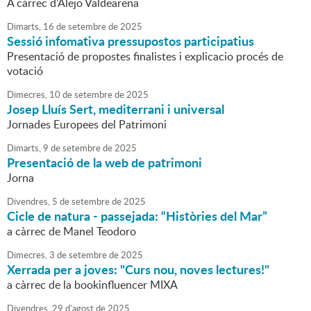
A càrrec d'Alejo Valdearena
Dimarts,
16
de
setembre
de
2025
Sessió infomativa pressupostos participatius
Presentació de propostes finalistes i explicacio procés de
votació
Dimecres,
10
de
setembre
de
2025
Josep Lluís Sert, mediterrani i universal
Jornades Europees del Patrimoni
Dimarts,
9
de
setembre
de
2025
Presentació de la web de patrimoni
Jorna
Divendres,
5
de
setembre
de
2025
Cicle de natura - passejada: “Històries del Mar”
a càrrec de Manel Teodoro
Dimecres,
3
de
setembre
de
2025
Xerrada per a joves: "Curs nou, noves lectures!"
a càrrec de la bookinfluencer MIXA
Divendres,
29
d'
agost
de
2025