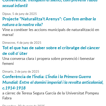
sexual infantil
Dijous,
5
de
juny
de
2025
Projecte "Naturalitza't Arenys":
Com fem arribar la
natura a la nostra vila?
Vine a conèixer les accions municipals de naturalització en
marxa!
Dimecres,
4
de
juny
de
2025
Tot el que has de saber sobre el cribratge del càncer
de coll d´úter
Una conversa clara i propera sobre prevenció i benestar
femení
Dimarts,
3
de
juny
de
2025
Conferència de l'Índia:
L'Índia i la Primera Guerra
Mundial: Entre el domini imperial i la revolta anticolonial,
c.1914-1918
a càrrec de Teresa Segura García de la Universitat Pompeu
Fabra