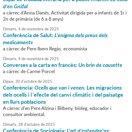
d'en Grúfal
a càrrec d'Anna Danés. Activitat dirigida per a infants de 1r i
2n de primària (de 6 a 8 anys)
Dimarts,
4
de
novembre
de
2025
Conferència de Salut:
L'enigma dels preus dels
medicaments
a càrrec de Pere Ibern Regàs, economista
Dimarts,
4
de
novembre
de
2025
Converses a la carta en francès:
Un brin de causette
a càrrec de Carme Porcel
Dijous,
30
d'
octubre
de
2025
Conferència:
Ocells que van i venen.
Les migracions
dels ocells i l´efecte del canvi climàtic i del paisatge
en llurs poblacions
A càrrec d'en Pere Alzina i Bilbeny, biòleg, educador i
consultor ambiental.
Dimarts,
28
d'
octubre
de
2025
Conferència de Sociologia:
L'art d'entendre'ns: