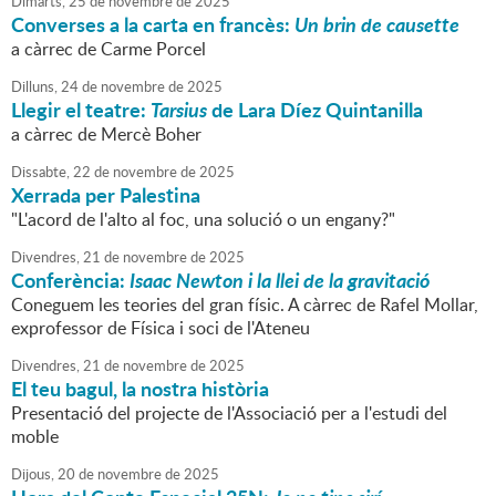
Dimarts,
25
de
novembre
de
2025
Converses a la carta en francès:
Un brin de causette
a càrrec de Carme Porcel
Dilluns,
24
de
novembre
de
2025
Llegir el teatre:
Tarsius
de Lara Díez Quintanilla
a càrrec de Mercè Boher
Dissabte,
22
de
novembre
de
2025
Xerrada per Palestina
"L'acord de l'alto al foc, una solució o un engany?"
Divendres,
21
de
novembre
de
2025
Conferència:
Isaac Newton i la llei de la gravitació
Coneguem les teories del gran físic. A càrrec de Rafel Mollar,
exprofessor de Física i soci de l'Ateneu
Divendres,
21
de
novembre
de
2025
El teu bagul, la nostra història
Presentació del projecte de l'Associació per a l'estudi del
moble
Dijous,
20
de
novembre
de
2025