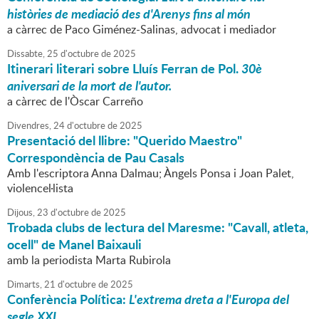
històries de mediació des d'Arenys fins al món
a càrrec de Paco Giménez-Salinas, advocat i mediador
Dissabte,
25
d'
octubre
de
2025
Itinerari literari sobre Lluís Ferran de Pol.
30è
aniversari de la mort de l'autor.
a càrrec de l'Òscar Carreño
Divendres,
24
d'
octubre
de
2025
Presentació del llibre: "Querido Maestro"
Correspondència de Pau Casals
Amb l'escriptora Anna Dalmau; Àngels Ponsa i Joan Palet,
violencel·lista
Dijous,
23
d'
octubre
de
2025
Trobada clubs de lectura del Maresme: "Cavall, atleta,
ocell" de Manel Baixauli
amb la periodista Marta Rubirola
Dimarts,
21
d'
octubre
de
2025
Conferència Política:
L'extrema dreta a l'Europa del
segle XXI