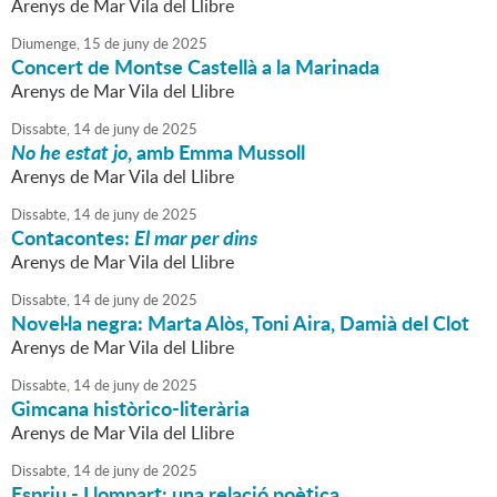
Arenys de Mar Vila del Llibre
Diumenge,
15
de
juny
de
2025
Concert de Montse Castellà a la Marinada
Arenys de Mar Vila del Llibre
Dissabte,
14
de
juny
de
2025
No he estat jo
, amb Emma Mussoll
Arenys de Mar Vila del Llibre
Dissabte,
14
de
juny
de
2025
Contacontes:
El mar per dins
Arenys de Mar Vila del Llibre
Dissabte,
14
de
juny
de
2025
Novel·la negra: Marta Alòs, Toni Aira, Damià del Clot
Arenys de Mar Vila del Llibre
Dissabte,
14
de
juny
de
2025
Gimcana històrico-literària
Arenys de Mar Vila del Llibre
Dissabte,
14
de
juny
de
2025
Espriu - Llompart: una relació poètica