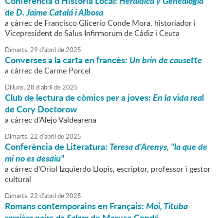
Conferència d'Història Local:
Heráldica y Genealogía
de D. Jaime Catalá i Albosa
a càrrec de Francisco Glicerio Conde Mora, historiador i
Vicepresident de Salus Infirmorum de Càdiz i Ceuta
Dimarts,
29
d'
abril
de
2025
Converses a la carta en francès:
Un brin de causette
a càrrec de Carme Porcel
Dilluns,
28
d'
abril
de
2025
Club de lectura de còmics per a joves:
En la vida rea
l
de Cory Doctorow
a càrrec d'Alejo Valdearena
Dimarts,
22
d'
abril
de
2025
Conferència de Literatura:
Teresa d'Arenys, "la que de
mi no es desdiu"
a càrrec d'Oriol Izquierdo Llopis, escriptor, professor i gestor
cultural
Dimarts,
22
d'
abril
de
2025
Romans contemporains en Français:
Moi, Tituba
sorcière noire de Salem
de Maryse Condé