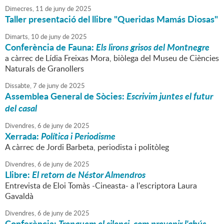
Dimecres,
11
de
juny
de
2025
Taller presentació del llibre "Queridas Mamás Diosas"
Dimarts,
10
de
juny
de
2025
Conferència de Fauna:
Els lirons grisos del Montnegre
a càrrec de Lídia Freixas Mora, biòlega del Museu de Ciències
Naturals de Granollers
Dissabte,
7
de
juny
de
2025
Assemblea General de Sòcies:
Escrivim juntes el futur
del casal
Divendres,
6
de
juny
de
2025
Xerrada:
Política i Periodisme
A càrrec de Jordi Barbeta, periodista i politòleg
Divendres,
6
de
juny
de
2025
Llibre:
El retorn de Néstor Almendros
Entrevista de Eloi Tomàs -Cineasta- a l'escriptora Laura
Gavaldà
Divendres,
6
de
juny
de
2025
Conferència:
Trenquem el silenci, com prevenir l'abús