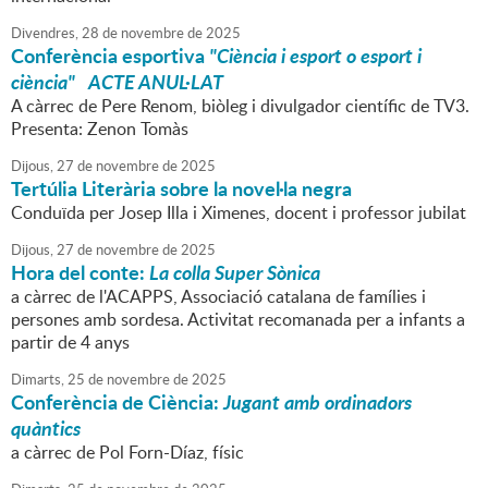
Divendres,
28
de
novembre
de
2025
Conferència esportiva
"Ciència i esport o esport i
ciència" ACTE ANUL·LAT
A càrrec de Pere Renom, biòleg i divulgador científic de TV3.
Presenta: Zenon Tomàs
Dijous,
27
de
novembre
de
2025
Tertúlia Literària sobre la novel·la negra
Conduïda per Josep Illa i Ximenes, docent i professor jubilat
Dijous,
27
de
novembre
de
2025
Hora del conte:
La colla Super Sònica
a càrrec de l'ACAPPS, Associació catalana de famílies i
persones amb sordesa. Activitat recomanada per a infants a
partir de 4 anys
Dimarts,
25
de
novembre
de
2025
Conferència de Ciència:
Jugant amb ordinadors
quàntics
a càrrec de Pol Forn-Díaz, físic