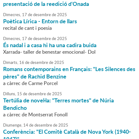
presentació de la reedició d'Onada
Dimecres,
17
de
desembre
de
2025
Poètica Lírica - Entorn de llars
recital de cant i poesia
Dimecres,
17
de
desembre
de
2025
És nadal i a casa hi ha una cadira buida
Xarrada- taller de benestar emocional- Dol
Dimarts,
16
de
desembre
de
2025
Romans contemporains en Français: "Les Silences des
pères" de Rachid Benzine
a càrrec de Carme Porcel
Dilluns,
15
de
desembre
de
2025
Tertúlia de novel·la: "Terres mortes" de Núria
Bendicho
a càrrec de Montserrat Fonoll
Diumenge,
14
de
desembre
de
2025
Conferència: "El Comitè Català de Nova York (1940-