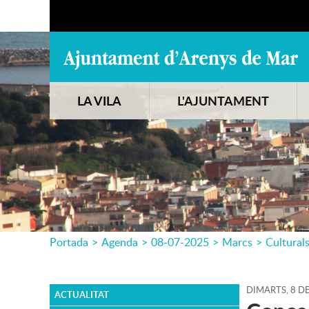
LA VILA
L'AJUNTAMENT
Portada
>
Agenda
>
08-07-2025
>
Marcs
>
Cultural
DIMARTS,
8
D
ACTUALITAT