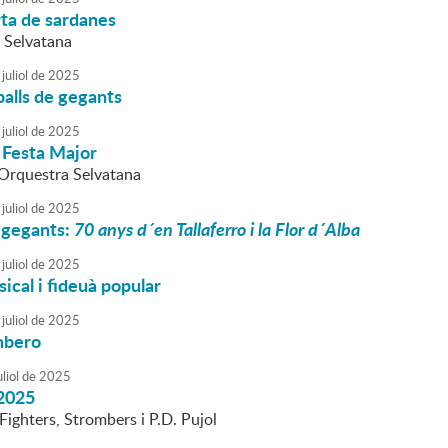
rta de sardanes
 Selvatana
juliol
de
2025
alls de gegants
juliol
de
2025
 Festa Major
l'Orquestra Selvatana
juliol
de
2025
 gegants:
70 anys d´en Tallaferro i la Flor d´Alba
juliol
de
2025
cal i fideuà popular
juliol
de
2025
mbero
liol
de
2025
2025
ghters, Strombers i P.D. Pujol