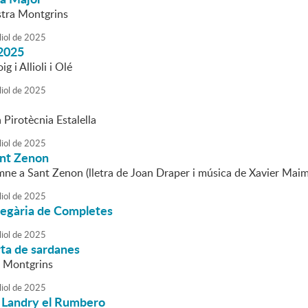
stra Montgrins
liol
de
2025
2025
g i Allioli i Olé
liol
de
2025
a Pirotècnia Estalella
liol
de
2025
nt Zenon
mne a Sant Zenon (lletra de Joan Draper i música de Xavier Maim
liol
de
2025
regària de Completes
liol
de
2025
rta de sardanes
a Montgrins
liol
de
2025
 Landry el Rumbero