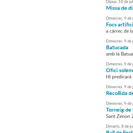
Dijous,
10
de
jul
Missa de di
Dimecres,
9
de
j
Focs artific
a càrrec de l
Dimecres,
9
de
j
Batucada
amb la Batua
Dimecres,
9
de
j
Ofici sole
Hi predicarà 
Dimecres,
9
de
j
Recollida d
Dimecres,
9
de
j
Torneig de 
Sant Zenon 
Dimarts,
8
de
ju
Ball de Fes