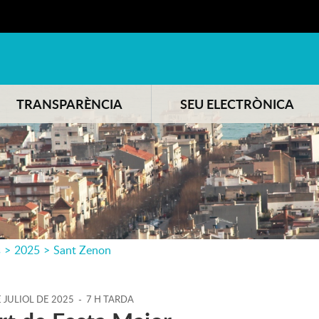
TRANSPARÈNCIA
SEU ELECTRÒNICA
s
>
2025
>
Sant Zenon
E
JULIOL
DE
2025
-
7 H TARDA