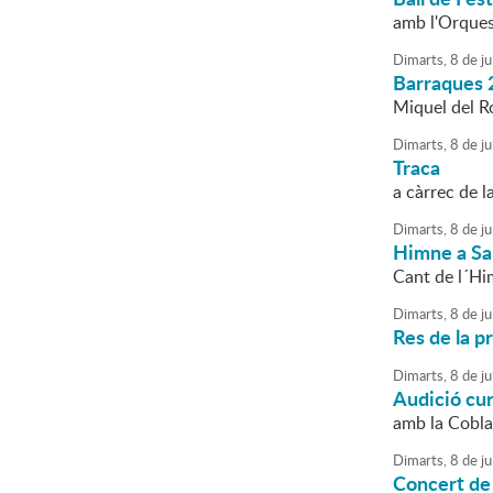
amb l'Orque
Dimarts,
8
de
ju
Barraques 
Miquel del Roi
Dimarts,
8
de
ju
Traca
a càrrec de l
Dimarts,
8
de
ju
Himne a Sa
Cant de l´Hi
Dimarts,
8
de
ju
Res de la p
Dimarts,
8
de
ju
Audició cu
amb la Cobl
Dimarts,
8
de
ju
Concert de