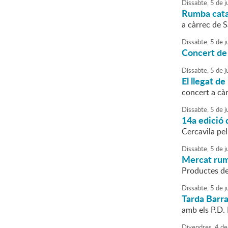
Dissabte,
5
de
ju
Rumba cata
a càrrec de 
Dissabte,
5
de
ju
Concert de
Dissabte,
5
de
ju
El llegat de
concert a càr
Dissabte,
5
de
ju
14a edició 
Cercavila pe
Dissabte,
5
de
ju
Mercat ru
Productes de
Dissabte,
5
de
ju
Tarda Barr
amb els P.D. 
Divendres,
4
de