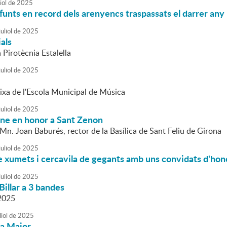
iol
de
2025
funts en record dels arenyencs traspassats el darrer any
uliol
de
2025
ials
a Pirotècnia Estalella
uliol
de
2025
ixa de l'Escola Municipal de Música
uliol
de
2025
mne en honor a Sant Zenon
Mn. Joan Baburés, rector de la Basílica de Sant Feliu de Girona
uliol
de
2025
e xumets i cercavila de gegants amb uns convidats d'hon
uliol
de
2025
Billar a 3 bandes
2025
liol
de
2025
ta Major