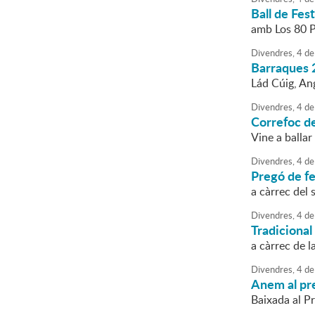
Ball de Fes
amb Los 80 P
Divendres,
4
de
Barraques 
Lád Cúig, An
Divendres,
4
de
Correfoc d
Vine a ballar
Divendres,
4
de
Pregó de fe
a càrrec del 
Divendres,
4
de
Tradicional
a càrrec de 
Divendres,
4
de
Anem al pr
Baixada al P