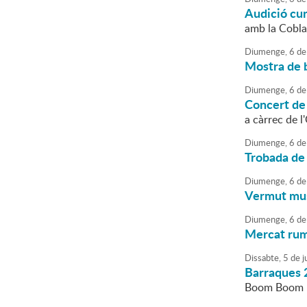
Audició cu
amb la Cobla
Diumenge,
6
de
Mostra de b
Diumenge,
6
de
Concert de
a càrrec de 
Diumenge,
6
de
Trobada de
Diumenge,
6
de
Vermut musi
Diumenge,
6
de
Mercat ru
Dissabte,
5
de
ju
Barraques 
Boom Boom Fi