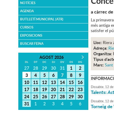
Concer
NOTÍCIES
a càrrec de
AGENDA
BUTLLETÍ MUNICIPAL (ATR)
La primavera
més antiga en
CURSOS
satisfer el pú
EXPOSICIONS
Lloc:
Riera
BUSCAR FEINA
Adreça:
Ri
Organitza:
AGOST 2026
Tipus d'act
DL
DT
DC
DJ
DV
DS
DG
Marc:
Sant
27
28
29
30
31
1
2
3
4
5
6
7
8
9
INFORMACI
10
11
12
13
14
15
16
Dissabte,
12
de
17
18
19
20
21
22
23
Talents:
Act
24
25
26
27
28
29
30
Dissabte,
12
de
31
1
2
3
4
5
6
Torneig de