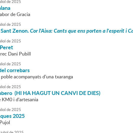
liol
de
2025
lana
Sabor de Gracia
liol
de
2025
 Sant Zenon.
Cor l'Aixa: Cants que ens porten a l'esperit i 
liol
de
2025
 Peret
rec Dani Pubill
liol
de
2025
del correbars
l poble acompanyats d'una txaranga
liol
de
2025
mbero (HI HA HAGUT UN CANVI DE DIES)
 KM0 i d'artesania
liol
de
2025
aques 2025
Pujol
juliol
de
2025