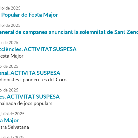
liol
de
2025
 Popular de Festa Major
liol
de
2025
eneral de campanes anunciant la solemnitat de Sant Zen
ol
de
2025
tciències. ACTIVITAT SUSPESA
Festa Major
ol
de
2025
cional. ACTIVITA SUSPESA
dionistes i panderetes del Coro
ol
de
2025
ocs. ACTIVITAT SUSPESA
 mainada de jocs populars
juliol
de
2025
ta Major
tra Selvatana
juliol
de
2025