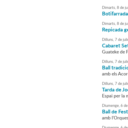
Dimarts,
8
de
ju
Botifarrada
Dimarts,
8
de
ju
Repicada g
Dilluns,
7
de
juli
Cabaret Se
Guateke de 
Dilluns,
7
de
juli
Ball tradi
amb els Acor
Dilluns,
7
de
juli
Tarda de J
Espai per la
Diumenge,
6
de
Ball de Fes
amb l'Orques
Diumenge,
6
de