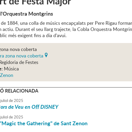
t de Festa Major
 l'Orquestra Montgrins
 de 1884, una colla de músics encapçalats per Pere Rigau formar
 actiu. Durant el seu llarg trajecte, la Cobla Orquestra Montgrin
blic més exigent fins a dia d'avui.
 zona nova coberta
era zona nova coberta
Regidoria de Festes
e:
Música
 Zenon
Ó RELACIONADA
juliol
de
2025
ors de Veu en Off DISNEY
juliol
de
2025
 "Magic the Gathering" de Sant Zenon