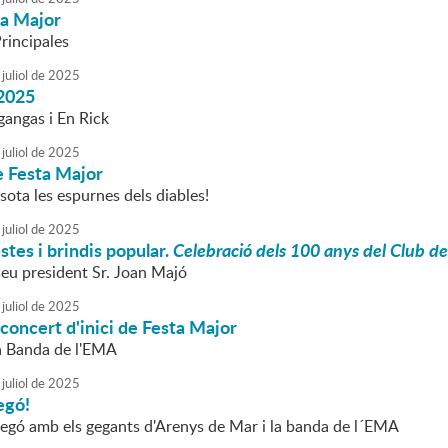
ta Major
rincipales
juliol
de
2025
2025
gangas i En Rick
juliol
de
2025
e Festa Major
 sota les espurnes dels diables!
juliol
de
2025
stes i brindis popular.
Celebració dels 100 anys del Club d
seu president Sr. Joan Majó
juliol
de
2025
 concert d'inici de Festa Major
la Banda de l'EMA
juliol
de
2025
egó!
regó amb els gegants d'Arenys de Mar i la banda de l´EMA