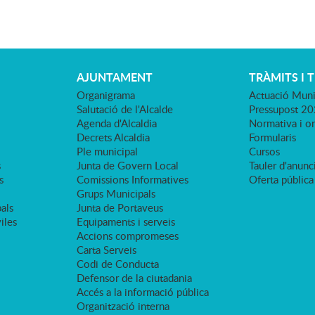
AJUNTAMENT
TRÀMITS I 
Organigrama
Actuació Muni
Salutació de l'Alcalde
Pressupost 2
Agenda d'Alcaldia
Normativa i o
Decrets Alcaldia
Formularis
Ple municipal
Cursos
s
Junta de Govern Local
Tauler d'anunci
s
Comissions Informatives
Oferta pública
Grups Municipals
als
Junta de Portaveus
viles
Equipaments i serveis
Accions compromeses
Carta Serveis
Codi de Conducta
Defensor de la ciutadania
Accés a la informació pública
Organització interna