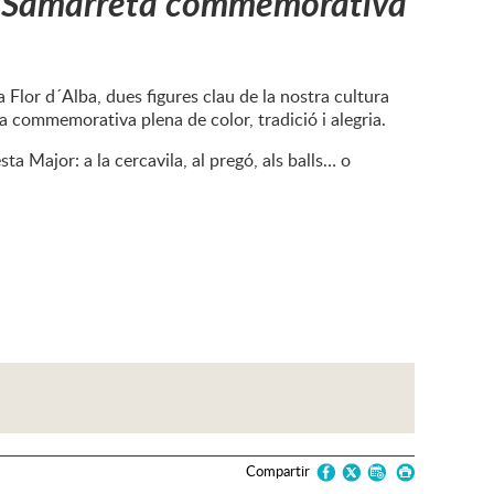
:
Samarreta commemorativa
 Flor d´Alba, dues figures clau de la nostra cultura
a commemorativa plena de color, tradició i alegria.
ta Major: a la cercavila, al pregó, als balls… o
Compartir