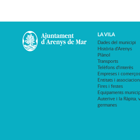
LA VILA
Dades del municipi
Història d'Arenys
Plànol
Transports
Telèfons d'interès
Empreses i comerço
Entitats i associacion
Fires i festes
Equipaments municip
Auterive i la Ràpita, 
germanes