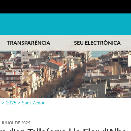
TRANSPARÈNCIA
SEU ELECTRÒNICA
s
>
2025
>
Sant Zenon
E
JULIOL
DE
2025