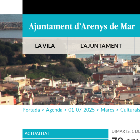
LA VILA
L'AJUNTAMENT
Portada
>
Agenda
>
01-07-2025
>
Marcs
>
Cultural
DIMARTS,
1
D
ACTUALITAT