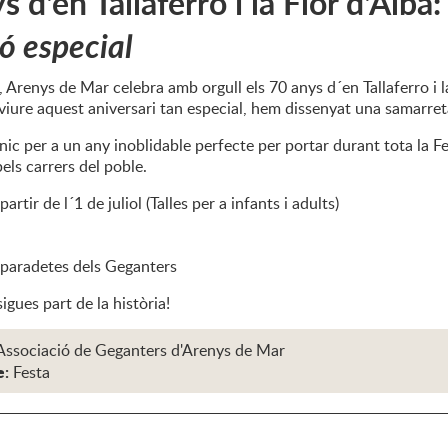
s d'en Tallaferro i la Flor d'Alba
ió especial
Arenys de Mar celebra amb orgull els 70 anys d´en Tallaferro i la
viure aquest aniversari tan especial, hem dissenyat una samarret
ic per a un any inoblidable perfecte per portar durant tota la Fes
ls carrers del poble.
artir de l´1 de juliol (Talles per a infants i adults)
 paradetes dels Geganters
sigues part de la història!
Associació de Geganters d'Arenys de Mar
e:
Festa