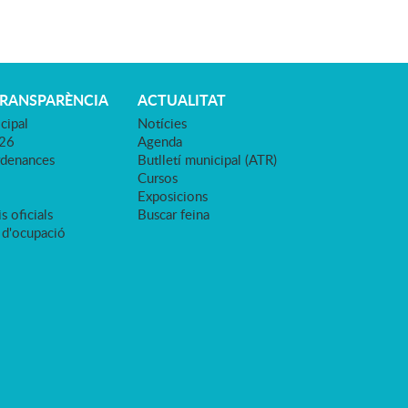
TRANSPARÈNCIA
ACTUALITAT
cipal
Notícies
026
Agenda
rdenances
Butlletí municipal (ATR)
Cursos
Exposicions
s oficials
Buscar feina
 d'ocupació