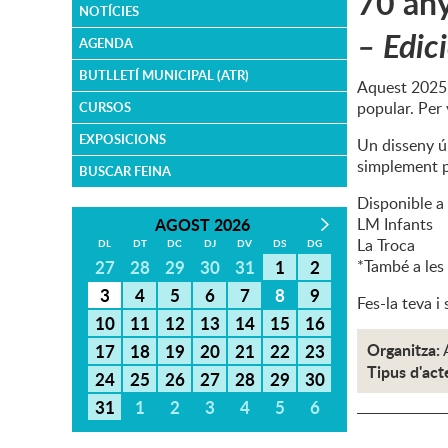
70 any
NOTÍCIES
– Edic
AGENDA
BUTLLETÍ MUNICIPAL (ATR)
Aquest 2025, 
popular. Per 
CURSOS
EXPOSICIONS
Un disseny ún
simplement pe
BUSCAR FEINA
Disponible a p
AGOST 2026
LM Infants
La Troca
DL
DT
DC
DJ
DV
DS
DG
27
28
29
30
31
1
2
*També a les
3
4
5
6
7
8
9
Fes-la teva i 
10
11
12
13
14
15
16
Organitza:
17
18
19
20
21
22
23
Tipus d'act
24
25
26
27
28
29
30
31
1
2
3
4
5
6