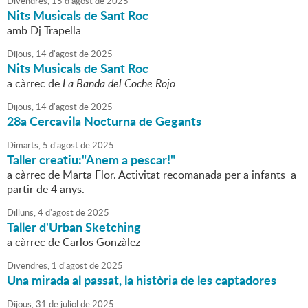
Divendres,
15
d'
agost
de
2025
Nits Musicals de Sant Roc
amb Dj Trapella
Dijous,
14
d'
agost
de
2025
Nits Musicals de Sant Roc
a càrrec de
La Banda del Coche Rojo
Dijous,
14
d'
agost
de
2025
28a Cercavila Nocturna de Gegants
Dimarts,
5
d'
agost
de
2025
Taller creatiu:"Anem a pescar!"
a càrrec de Marta Flor. Activitat recomanada per a infants a
partir de 4 anys.
Dilluns,
4
d'
agost
de
2025
Taller d'Urban Sketching
a càrrec de Carlos Gonzàlez
Divendres,
1
d'
agost
de
2025
Una mirada al passat, la història de les captadores
Dijous,
31
de
juliol
de
2025