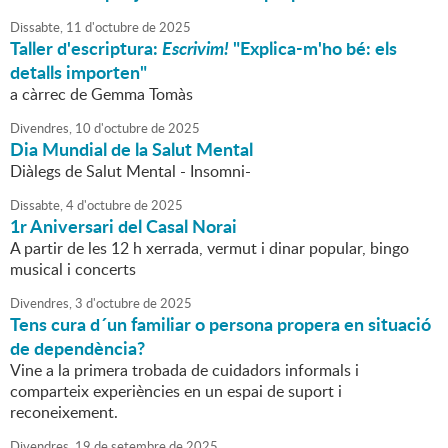
Dissabte,
11
d'
octubre
de
2025
Taller d'escriptura:
Escrivim!
"Explica-m'ho bé: els
detalls importen"
a càrrec de Gemma Tomàs
Divendres,
10
d'
octubre
de
2025
Dia Mundial de la Salut Mental
Diàlegs de Salut Mental - Insomni-
Dissabte,
4
d'
octubre
de
2025
1r Aniversari del Casal Norai
A partir de les 12 h xerrada, vermut i dinar popular, bingo
musical i concerts
Divendres,
3
d'
octubre
de
2025
Tens cura d´un familiar o persona propera en situació
de dependència?
Vine a la primera trobada de cuidadors informals i
comparteix experiències en un espai de suport i
reconeixement.
Divendres,
19
de
setembre
de
2025