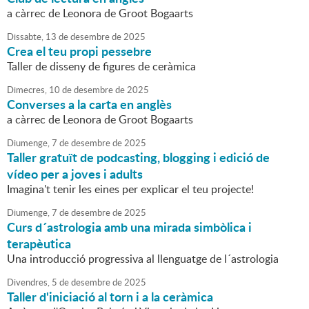
a càrrec de Leonora de Groot Bogaarts
Dissabte,
13
de
desembre
de
2025
Crea el teu propi pessebre
Taller de disseny de figures de ceràmica
Dimecres,
10
de
desembre
de
2025
Converses a la carta en anglès
a càrrec de Leonora de Groot Bogaarts
Diumenge,
7
de
desembre
de
2025
Taller gratuït de podcasting, blogging i edició de
vídeo per a joves i adults
Imagina't tenir les eines per explicar el teu projecte!
Diumenge,
7
de
desembre
de
2025
Curs d´astrologia amb una mirada simbòlica i
terapèutica
Una introducció progressiva al llenguatge de l´astrologia
Divendres,
5
de
desembre
de
2025
Taller d'iniciació al torn i a la ceràmica