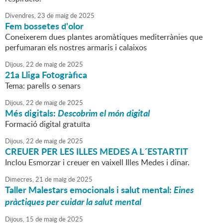
Divendres,
23
de
maig
de
2025
Fem bossetes d'olor
Coneixerem dues plantes aromàtiques mediterrànies que
perfumaran els nostres armaris i calaixos
Dijous,
22
de
maig
de
2025
21a Lliga Fotogràfica
Tema: parells o senars
Dijous,
22
de
maig
de
2025
Més digitals:
Descobrim el món digital
Formació digital gratuïta
Dijous,
22
de
maig
de
2025
CREUER PER LES ILLES MEDES A L´ESTARTIT
Inclou Esmorzar i creuer en vaixell Illes Medes i dinar.
Dimecres,
21
de
maig
de
2025
Taller Malestars emocionals i salut mental:
Eines
pràctiques per cuidar la salut mental
Dijous,
15
de
maig
de
2025