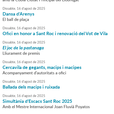
Dissabte,
16
d'
agost
de
2025
Dansa d'Arenys
El ball de plaça
Dissabte,
16
d'
agost
de
2025
Ofici en honor a Sant Roc i renovació del Vot de Vila
Dissabte,
16
d'
agost
de
2025
El joc de la pastanaga
Lliurament de premis
Dissabte,
16
d'
agost
de
2025
Cercavila de gegants, macips i macipes
Acompanyament d'autoritats a ofici
Dissabte,
16
d'
agost
de
2025
Ballada dels macips i ruixada
Dissabte,
16
d'
agost
de
2025
Simultània d'Escacs Sant Roc 2025
Amb el Mestre Internacional Joan Fluvià Poyatos