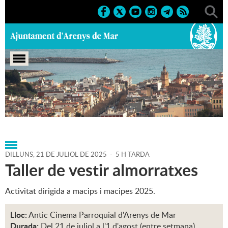
Portada
>
Agenda
>
21-07-
2025
>
Marcs
>
Culturals
>
2025
>
Cursos i tallers
DILLUNS,
21
DE
JULIOL
DE
2025
-
5 H TARDA
Taller de vestir almorratxes
Activitat dirigida a macips i macipes 2025.
Lloc:
Antic Cinema Parroquial d'Arenys de Mar
Durada:
Del 21 de juliol a l'1 d'agost (entre setmana)