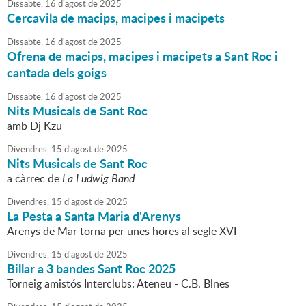
Dissabte,
16
d'
agost
de
2025
Cercavila de macips, macipes i macipets
Dissabte,
16
d'
agost
de
2025
Ofrena de macips, macipes i macipets a Sant Roc i
cantada dels goigs
Dissabte,
16
d'
agost
de
2025
Nits Musicals de Sant Roc
amb Dj Kzu
Divendres,
15
d'
agost
de
2025
Nits Musicals de Sant Roc
a càrrec de
La Ludwig Band
Divendres,
15
d'
agost
de
2025
La Pesta a Santa Maria d'Arenys
Arenys de Mar torna per unes hores al segle XVI
Divendres,
15
d'
agost
de
2025
Billar a 3 bandes Sant Roc 2025
Torneig amistós Interclubs: Ateneu - C.B. Blnes