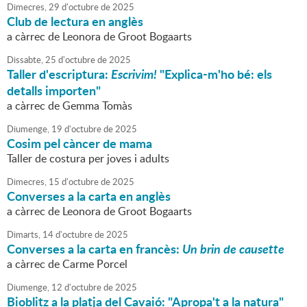
Dimecres,
29
d'
octubre
de
2025
Club de lectura en anglès
a càrrec de Leonora de Groot Bogaarts
Dissabte,
25
d'
octubre
de
2025
Taller d'escriptura:
Escrivim!
"Explica-m'ho bé: els
detalls importen"
a càrrec de Gemma Tomàs
Diumenge,
19
d'
octubre
de
2025
Cosim pel càncer de mama
Taller de costura per joves i adults
Dimecres,
15
d'
octubre
de
2025
Converses a la carta en anglès
a càrrec de Leonora de Groot Bogaarts
Dimarts,
14
d'
octubre
de
2025
Converses a la carta en francès:
Un brin de causette
a càrrec de Carme Porcel
Diumenge,
12
d'
octubre
de
2025
Bioblitz a la platja del Cavaió: "Apropa't a la natura"