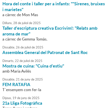
Hora del conte i taller per a infants: ""Sirenes, bruixes
i marietes"
a càrrec de Mon Mas
Dilluns,
28
de
juliol
de
2025
Taller d'escriptura creativa Escrivim!: "Relats amb
aroma de mar"
a càrrec de Gemma Tomàs.
Dissabte,
26
de
juliol
de
2025
Assemblea General del Patronat de Sant Roc
Dimarts,
22
de
juliol
de
2025
Mostra de cuina: "Cuina d'estiu"
amb Maria Avilés
Dissabte,
21
de
juny
de
2025
FEM RATAFIA
T´ensenyem com fer-la
Dijous,
19
de
juny
de
2025
21a Lliga Fotogràfica