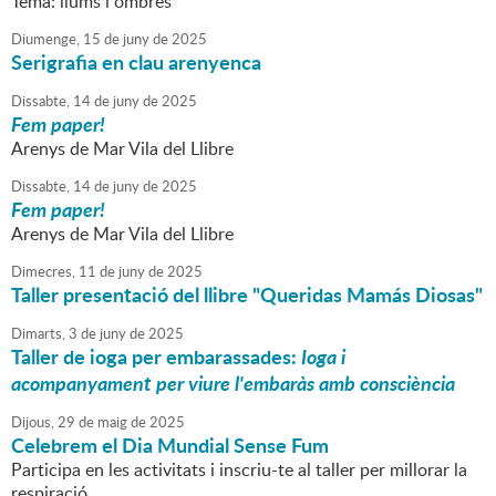
Tema: llums i ombres
Diumenge,
15
de
juny
de
2025
Serigrafia en clau arenyenca
Dissabte,
14
de
juny
de
2025
Fem paper!
Arenys de Mar Vila del Llibre
Dissabte,
14
de
juny
de
2025
Fem paper!
Arenys de Mar Vila del Llibre
Dimecres,
11
de
juny
de
2025
Taller presentació del llibre "Queridas Mamás Diosas"
Dimarts,
3
de
juny
de
2025
Taller de ioga per embarassades:
Ioga i
acompanyament per viure l'embaràs amb consciència
Dijous,
29
de
maig
de
2025
Celebrem el Dia Mundial Sense Fum
Participa en les activitats i inscriu-te al taller per millorar la
respiració.