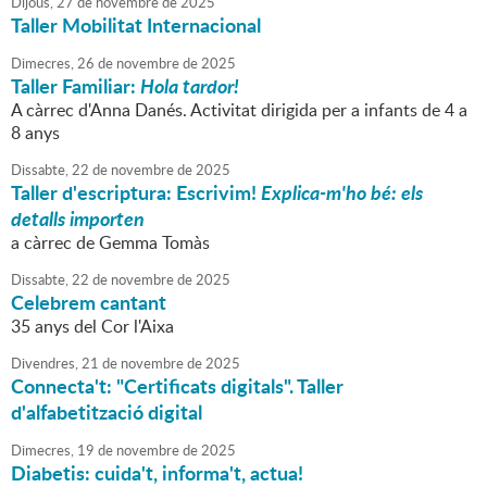
Dijous,
27
de
novembre
de
2025
Taller Mobilitat Internacional
Dimecres,
26
de
novembre
de
2025
Taller Familiar:
Hola tardor!
A càrrec d'Anna Danés. Activitat dirigida per a infants de 4 a
8 anys
Dissabte,
22
de
novembre
de
2025
Taller d'escriptura: Escrivim!
Explica-m'ho bé: els
detalls importen
a càrrec de Gemma Tomàs
Dissabte,
22
de
novembre
de
2025
Celebrem cantant
35 anys del Cor l'Aixa
Divendres,
21
de
novembre
de
2025
Connecta't: "Certificats digitals". Taller
d'alfabetització digital
Dimecres,
19
de
novembre
de
2025
Diabetis: cuida't, informa't, actua!