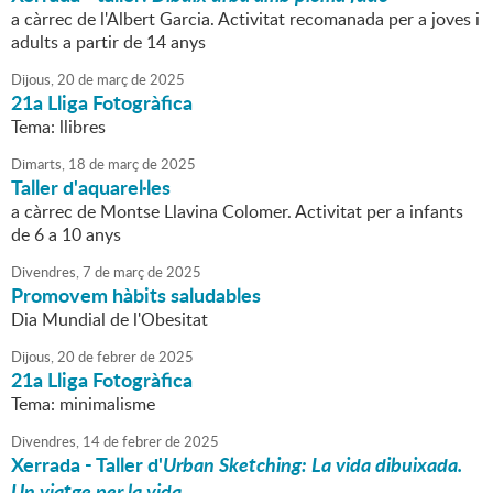
a càrrec de l'Albert Garcia. Activitat recomanada per a joves i
adults a partir de 14 anys
Dijous,
20
de
març
de
2025
21a Lliga Fotogràfica
Tema: llibres
Dimarts,
18
de
març
de
2025
Taller d'aquarel·les
a càrrec de Montse Llavina Colomer. Activitat per a infants
de 6 a 10 anys
Divendres,
7
de
març
de
2025
Promovem hàbits saludables
Dia Mundial de l'Obesitat
Dijous,
20
de
febrer
de
2025
21a Lliga Fotogràfica
Tema: minimalisme
Divendres,
14
de
febrer
de
2025
Xerrada - Taller d'
Urban Sketching:
La vida dibuixada.
Un viatge per la vida