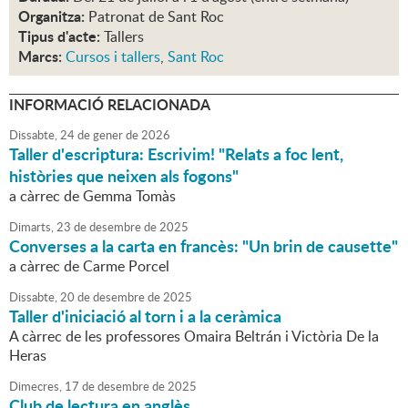
Organitza:
Patronat de Sant Roc
Tipus d'acte:
Tallers
Marcs:
Cursos i tallers
,
Sant Roc
INFORMACIÓ RELACIONADA
Dissabte,
24
de
gener
de
2026
Taller d'escriptura: Escrivim! "Relats a foc lent,
històries que neixen als fogons"
a càrrec de Gemma Tomàs
Dimarts,
23
de
desembre
de
2025
Converses a la carta en francès: "Un brin de causette"
a càrrec de Carme Porcel
Dissabte,
20
de
desembre
de
2025
Taller d'iniciació al torn i a la ceràmica
A càrrec de les professores Omaira Beltrán i Victòria De la
Heras
Dimecres,
17
de
desembre
de
2025
Club de lectura en anglès