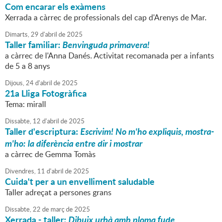
Com encarar els exàmens
Xerrada a càrrec de professionals del cap d'Arenys de Mar.
Dimarts,
29
d'
abril
de
2025
Taller familiar:
Benvinguda primavera!
a càrrec de l'Anna Danés. Activitat recomanada per a infants
de 5 a 8 anys
Dijous,
24
d'
abril
de
2025
21a Lliga Fotogràfica
Tema: mirall
Dissabte,
12
d'
abril
de
2025
Taller d'escriptura:
Escrivim! No m'ho expliquis, mostra-
m'ho: la diferència entre dir i mostrar
a càrrec de Gemma Tomàs
Divendres,
11
d'
abril
de
2025
Cuida't per a un envelliment saludable
Taller adreçat a persones grans
Dissabte,
22
de
març
de
2025
Xerrada - taller:
Dibuix urbà amb ploma fude