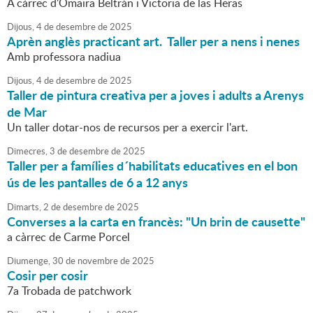
A càrrec d'Omaira Beltrán i Victoria de las Heras
Dijous,
4
de
desembre
de
2025
Aprèn anglès practicant art. Taller per a nens i nenes
Amb professora nadiua
Dijous,
4
de
desembre
de
2025
Taller de pintura creativa per a joves i adults a Arenys
de Mar
Un taller dotar-nos de recursos per a exercir l'art.
Dimecres,
3
de
desembre
de
2025
Taller per a famílies d´habilitats educatives en el bon
ús de les pantalles de 6 a 12 anys
Dimarts,
2
de
desembre
de
2025
Converses a la carta en francès: "Un brin de causette"
a càrrec de Carme Porcel
Diumenge,
30
de
novembre
de
2025
Cosir per cosir
7a Trobada de patchwork