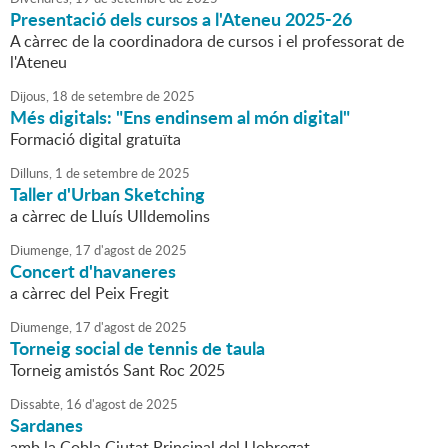
Presentació dels cursos a l'Ateneu 2025-26
A càrrec de la coordinadora de cursos i el professorat de
l'Ateneu
Dijous,
18
de
setembre
de
2025
Més digitals: "Ens endinsem al món digital"
Formació digital gratuïta
Dilluns,
1
de
setembre
de
2025
Taller d'Urban Sketching
a càrrec de Lluís Ulldemolins
Diumenge,
17
d'
agost
de
2025
Concert d'havaneres
a càrrec del Peix Fregit
Diumenge,
17
d'
agost
de
2025
Torneig social de tennis de taula
Torneig amistós Sant Roc 2025
Dissabte,
16
d'
agost
de
2025
Sardanes
amb la Cobla Ciutat Principal del Llobregat