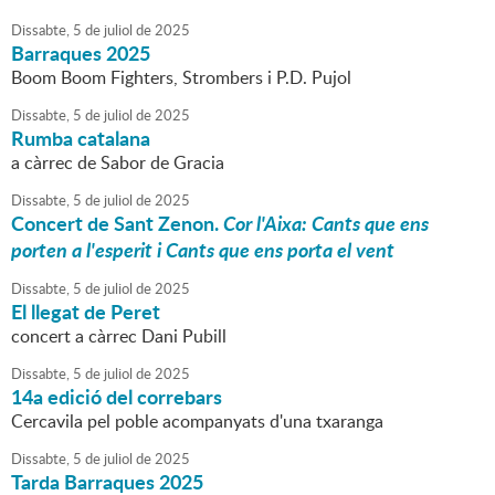
Dissabte,
5
de
juliol
de
2025
Barraques 2025
Boom Boom Fighters, Strombers i P.D. Pujol
Dissabte,
5
de
juliol
de
2025
Rumba catalana
a càrrec de Sabor de Gracia
Dissabte,
5
de
juliol
de
2025
Concert de Sant Zenon.
Cor l'Aixa: Cants que ens
porten a l'esperit i Cants que ens porta el vent
Dissabte,
5
de
juliol
de
2025
El llegat de Peret
concert a càrrec Dani Pubill
Dissabte,
5
de
juliol
de
2025
14a edició del correbars
Cercavila pel poble acompanyats d'una txaranga
Dissabte,
5
de
juliol
de
2025
Tarda Barraques 2025