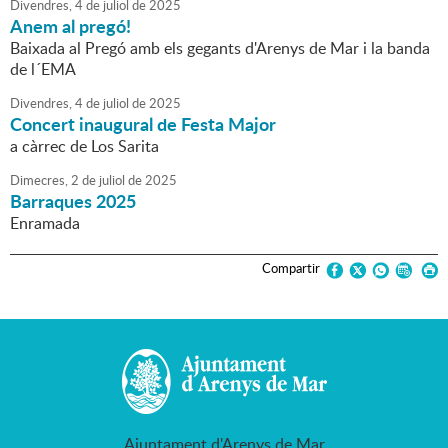
Divendres,
4
de
juliol
de
2025
Anem al pregó!
Baixada al Pregó amb els gegants d'Arenys de Mar i la banda
de l´EMA
Divendres,
4
de
juliol
de
2025
Concert inaugural de Festa Major
a càrrec de Los Sarita
Dimecres,
2
de
juliol
de
2025
Barraques 2025
Enramada
Compartir
Ajuntament d'Arenys de Mar