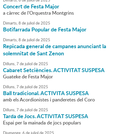
Dimarts,
8
de
juliol
de
2025
Concert de Festa Major
a càrrec de l'Orquestra Montgrins
Dimarts,
8
de
juliol
de
2025
Botifarrada Popular de Festa Major
Dimarts,
8
de
juliol
de
2025
Repicada general de campanes anunciant la
solemnitat de Sant Zenon
Dilluns,
7
de
juliol
de
2025
Cabaret Setciències. ACTIVITAT SUSPESA
Guateke de Festa Major
Dilluns,
7
de
juliol
de
2025
Ball tradicional. ACTIVITA SUSPESA
amb els Acordionistes i panderetes del Coro
Dilluns,
7
de
juliol
de
2025
Tarda de Jocs. ACTIVITAT SUSPESA
Espai per la mainada de jocs populars
Diumenge,
6
de
juliol
de
2025