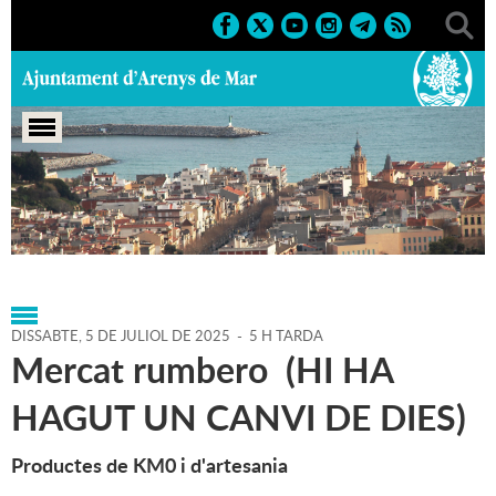
Portada
>
Agenda
>
05-07-
2025
>
Marcs
>
Culturals
>
2025
>
Sant Zenon
DISSABTE,
5
DE
JULIOL
DE
2025
-
5 H TARDA
Mercat rumbero (HI HA
HAGUT UN CANVI DE DIES)
Productes de KM0 i d'artesania