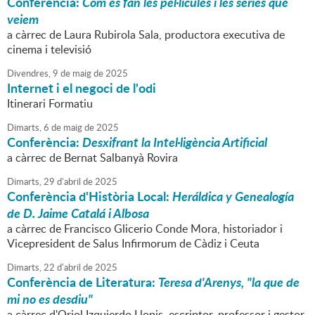
Conferència:
Com es fan les pel·lícules i les sèries que
veiem
a càrrec de Laura Rubirola Sala, productora executiva de
cinema i televisió
Divendres,
9
de
maig
de
2025
Internet i el negoci de l'odi
Itinerari Formatiu
Dimarts,
6
de
maig
de
2025
Conferència:
Desxifrant la Intel·ligència Artificial
a càrrec de Bernat Salbanyà Rovira
Dimarts,
29
d'
abril
de
2025
Conferència d'Història Local:
Heráldica y Genealogía
de D. Jaime Catalá i Albosa
a càrrec de Francisco Glicerio Conde Mora, historiador i
Vicepresident de Salus Infirmorum de Càdiz i Ceuta
Dimarts,
22
d'
abril
de
2025
Conferència de Literatura:
Teresa d'Arenys, "la que de
mi no es desdiu"
a càrrec d'Oriol Izquierdo Llopis, escriptor, professor i gestor