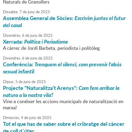
Naturals de Granollers
Dissabte,
7
de
juny
de
2025
Assemblea General de Sòcies:
Escrivim juntes el futur
del casal
Divendres,
6
de
juny
de
2025
Xerrada:
Política i Periodisme
A càrrec de Jordi Barbeta, periodista i politòleg
Divendres,
6
de
juny
de
2025
Conferència:
Trenquem el silenci, com prevenir l'abús
sexual infantil
Dijous,
5
de
juny
de
2025
Projecte "Naturalitza't Arenys":
Com fem arribar la
natura a la nostra vila?
Vine a conèixer les accions municipals de naturalització en
marxa!
Dimecres,
4
de
juny
de
2025
Tot el que has de saber sobre el cribratge del càncer
de coll d´úter