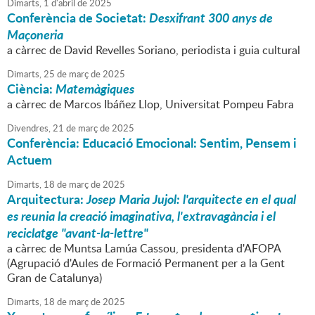
Dimarts,
1
d'
abril
de
2025
Conferència de Societat:
Desxifrant 300 anys de
Maçoneria
a càrrec de David Revelles Soriano, periodista i guia cultural
Dimarts,
25
de
març
de
2025
Ciència:
Matemàgiques
a càrrec de Marcos Ibáñez Llop, Universitat Pompeu Fabra
Divendres,
21
de
març
de
2025
Conferència: Educació Emocional: Sentim, Pensem i
Actuem
Dimarts,
18
de
març
de
2025
Arquitectura:
Josep Maria Jujol: l'arquitecte en el qual
es reunia la creació imaginativa, l'extravagància i el
reciclatge "avant-la-lettre"
a càrrec de Muntsa Lamúa Cassou, presidenta d'AFOPA
(Agrupació d'Aules de Formació Permanent per a la Gent
Gran de Catalunya)
Dimarts,
18
de
març
de
2025