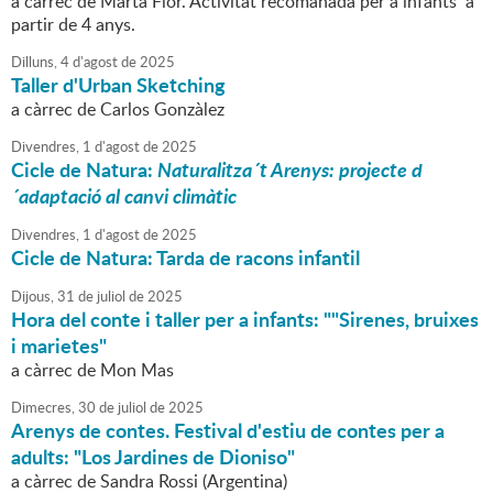
a càrrec de Marta Flor. Activitat recomanada per a infants a
partir de 4 anys.
Dilluns,
4
d'
agost
de
2025
Taller d'Urban Sketching
a càrrec de Carlos Gonzàlez
Divendres,
1
d'
agost
de
2025
Cicle de Natura:
Naturalitza´t Arenys: projecte d
´adaptació al canvi climàtic
Divendres,
1
d'
agost
de
2025
Cicle de Natura: Tarda de racons infantil
Dijous,
31
de
juliol
de
2025
Hora del conte i taller per a infants: ""Sirenes, bruixes
i marietes"
a càrrec de Mon Mas
Dimecres,
30
de
juliol
de
2025
Arenys de contes. Festival d'estiu de contes per a
adults: "Los Jardines de Dioniso"
a càrrec de Sandra Rossi (Argentina)