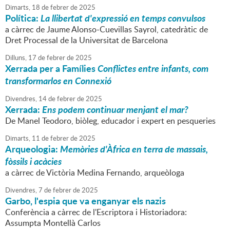
Dimarts,
18
de
febrer
de
2025
Política:
La llibertat d'expressió en temps convulsos
a càrrec de Jaume Alonso-Cuevillas Sayrol, catedràtic de
Dret Processal de la Universitat de Barcelona
Dilluns,
17
de
febrer
de
2025
Xerrada per a Famílies
Conflictes entre infants, com
transformarlos en Connexió
Divendres,
14
de
febrer
de
2025
Xerrada:
Ens podem continuar menjant el mar?
De Manel Teodoro, biòleg, educador i expert en pesqueries
Dimarts,
11
de
febrer
de
2025
Arqueologia:
Memòries d'Àfrica en terra de massais,
fòssils i acàcies
a càrrec de Victòria Medina Fernando, arqueòloga
Divendres,
7
de
febrer
de
2025
Garbo, l'espia que va enganyar els nazis
Conferència a càrrec de l'Escriptora i Historiadora:
Assumpta Montellà Carlos