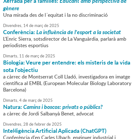
Xerrada per a famílies:
Educant amb perspectiva de
gènere
Una mirada des de l´equitat i la no discriminació
Divendres,
14
de
març
de
2025
Conferència:
La influència de l'esport a la societat
L'Enric Sierra, sotsdirector de La Vanguàrdia, parlarà amb
periodistes esportius
Dimarts,
11
de
març
de
2025
Biologia: Veure per entendre: els misteris de la vida
sota l'objectiu
a càrrec de Montserrat Coll Lladó, investigadora en imatge
científica al EMBL (European Molecular Biology Laboratory
Barcelona)
Dimarts,
4
de
març
de
2025
Natura:
Camins i boscos: privats o públics?
a càrrec de Jordi Salbanyà Benet, advocat
Divendres,
28
de
febrer
de
2025
Intel·ligència Artificial Aplicada (ChatGPT)
Conferència d'en Carles Ubach, enginyer industrial i