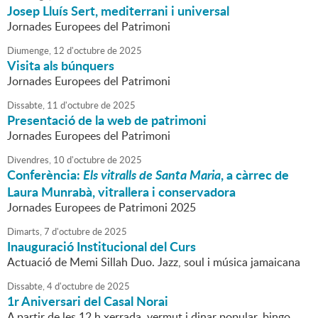
Josep Lluís Sert, mediterrani i universal
Jornades Europees del Patrimoni
Diumenge,
12
d'
octubre
de
2025
Visita als búnquers
Jornades Europees del Patrimoni
Dissabte,
11
d'
octubre
de
2025
Presentació de la web de patrimoni
Jornades Europees del Patrimoni
Divendres,
10
d'
octubre
de
2025
Conferència:
Els vitralls de Santa Maria
, a càrrec de
Laura Munrabà, vitrallera i conservadora
Jornades Europees de Patrimoni 2025
Dimarts,
7
d'
octubre
de
2025
Inauguració Institucional del Curs
Actuació de Memi Sillah Duo. Jazz, soul i música jamaicana
Dissabte,
4
d'
octubre
de
2025
1r Aniversari del Casal Norai
A partir de les 12 h xerrada, vermut i dinar popular, bingo