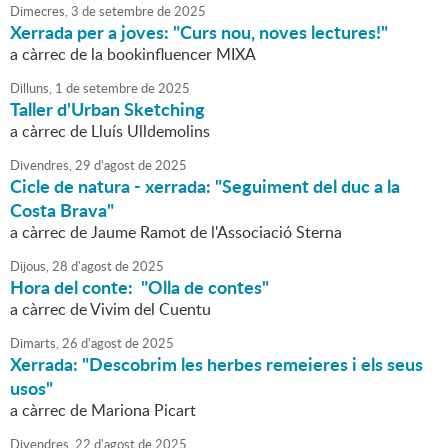
Dimecres,
3
de
setembre
de
2025
Xerrada per a joves: "Curs nou, noves lectures!"
a càrrec de la bookinfluencer MIXA
Dilluns,
1
de
setembre
de
2025
Taller d'Urban Sketching
a càrrec de Lluís Ulldemolins
Divendres,
29
d'
agost
de
2025
Cicle de natura - xerrada: "Seguiment del duc a la
Costa Brava"
a càrrec de Jaume Ramot de l'Associació Sterna
Dijous,
28
d'
agost
de
2025
Hora del conte: "Olla de contes"
a càrrec de Vivim del Cuentu
Dimarts,
26
d'
agost
de
2025
Xerrada: "Descobrim les herbes remeieres i els seus
usos"
a càrrec de Mariona Picart
Divendres,
22
d'
agost
de
2025