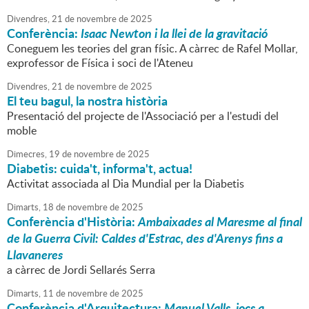
Divendres,
21
de
novembre
de
2025
Conferència:
Isaac Newton i la llei de la gravitació
Coneguem les teories del gran físic. A càrrec de Rafel Mollar,
exprofessor de Física i soci de l'Ateneu
Divendres,
21
de
novembre
de
2025
El teu bagul, la nostra història
Presentació del projecte de l'Associació per a l'estudi del
moble
Dimecres,
19
de
novembre
de
2025
Diabetis: cuida't, informa't, actua!
Activitat associada al Dia Mundial per la Diabetis
Dimarts,
18
de
novembre
de
2025
Conferència d'Història:
Ambaixades al Maresme al final
de la Guerra Civil: Caldes d'Estrac, des d'Arenys fins a
Llavaneres
a càrrec de Jordi Sellarés Serra
Dimarts,
11
de
novembre
de
2025
Conferència d'Arquitectura:
Manuel Valls, jocs a