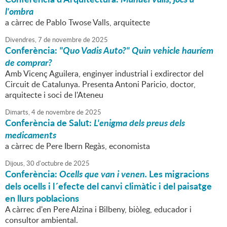
l'ombra
a càrrec de Pablo Twose Valls, arquitecte
Divendres,
7
de
novembre
de
2025
Conferència:
"Quo Vadis Auto?" Quin vehicle hauríem
de comprar?
Amb Vicenç Aguilera, enginyer industrial i exdirector del
Circuit de Catalunya. Presenta Antoni Paricio, doctor,
arquitecte i soci de l'Ateneu
Dimarts,
4
de
novembre
de
2025
Conferència de Salut:
L'enigma dels preus dels
medicaments
a càrrec de Pere Ibern Regàs, economista
Dijous,
30
d'
octubre
de
2025
Conferència:
Ocells que van i venen.
Les migracions
dels ocells i l´efecte del canvi climàtic i del paisatge
en llurs poblacions
A càrrec d'en Pere Alzina i Bilbeny, biòleg, educador i
consultor ambiental.