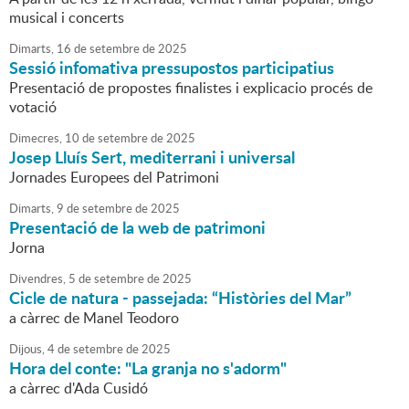
musical i concerts
Dimarts,
16
de
setembre
de
2025
Sessió infomativa pressupostos participatius
Presentació de propostes finalistes i explicacio procés de
votació
Dimecres,
10
de
setembre
de
2025
Josep Lluís Sert, mediterrani i universal
Jornades Europees del Patrimoni
Dimarts,
9
de
setembre
de
2025
Presentació de la web de patrimoni
Jorna
Divendres,
5
de
setembre
de
2025
Cicle de natura - passejada: “Històries del Mar”
a càrrec de Manel Teodoro
Dijous,
4
de
setembre
de
2025
Hora del conte: "La granja no s'adorm"
a càrrec d'Ada Cusidó