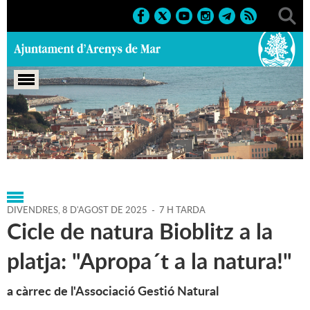
Portada
>
Agenda
>
08-08-
2025
>
Marcs
>
Culturals
>
2025
>
Conferències
DIVENDRES,
8
D'
AGOST
DE
2025
-
7 H TARDA
Cicle de natura Bioblitz a la
platja: "Apropa´t a la natura!"
a càrrec de l'Associació Gestió Natural