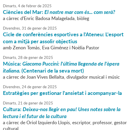
Dimarts,
4
de
febrer
de
2025
Ciències del Mar:
El nostre mar com és... com serà?
a càrrec d'Enric Badosa Malagelada, biòleg
Divendres,
31
de
gener
de
2025
Cicle de conferències esportives a l'Ateneu: L'esport
com a mitjà per assolir objectius
amb Zenon Tomàs, Eva Giménez i Noèlia Pastor
Dimarts,
28
de
gener
de
2025
Música:
Giacomo Puccini: l'última llegenda de l'òpera
italiana.
(Centenari de la seva mort)
a càrrec de Joan Vives Bellalta, divulgador musical i músic
Divendres,
24
de
gener
de
2025
Estratègies per gestionar l'ansietat i acompanyar-la
Dimarts,
21
de
gener
de
2025
Cultura:
Deixeu-nos llegir en pau! Unes notes sobre la
lectura i el futur de la cultura
a càrrec de Oriol Izquierdo Llopis, escriptor, professor, gestor
cultural