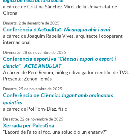
lògica de l'estructura social
a càrrec de Cristina Sánchez Miret de la Universitat de
Girona
Dimarts,
2
de
desembre
de
2025
Conferència d'Actualitat:
Nicaragua ahir i avui
a càrrec de Joaquim Rabella Vives, arquitecte i cooperant
internacional
Divendres,
28
de
novembre
de
2025
Conferència esportiva
"Ciència i esport o esport i
ciència" ACTE ANUL·LAT
A càrrec de Pere Renom, biòleg i divulgador científic de TV3.
Presenta: Zenon Tomàs
Dimarts,
25
de
novembre
de
2025
Conferència de Ciència:
Jugant amb ordinadors
quàntics
a càrrec de Pol Forn-Díaz, físic
Dissabte,
22
de
novembre
de
2025
Xerrada per Palestina
"L'acord de l'alto al foc, una solució o un engany?"