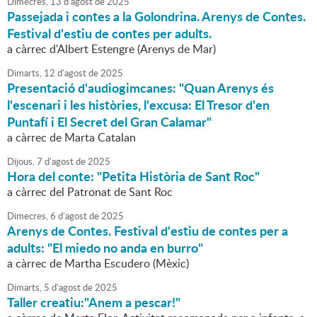
Dimecres,
13
d'
agost
de
2025
Passejada i contes a la Golondrina. Arenys de Contes.
Festival d'estiu de contes per adults.
a càrrec d'Albert Estengre (Arenys de Mar)
Dimarts,
12
d'
agost
de
2025
Presentació d'audiogimcanes: "Quan Arenys és
l'escenari i les històries, l'excusa: El Tresor d'en
Puntafí i El Secret del Gran Calamar"
a càrrec de Marta Catalan
Dijous,
7
d'
agost
de
2025
Hora del conte: "Petita Història de Sant Roc"
a càrrec del Patronat de Sant Roc
Dimecres,
6
d'
agost
de
2025
Arenys de Contes. Festival d'estiu de contes per a
adults: "El miedo no anda en burro"
a càrrec de Martha Escudero (Mèxic)
Dimarts,
5
d'
agost
de
2025
Taller creatiu:"Anem a pescar!"