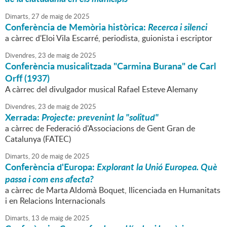
Dimarts,
27
de
maig
de
2025
Conferència de Memòria històrica:
Recerca i silenci
a càrrec d'Eloi Vila Escarré, periodista, guionista i escriptor
Divendres,
23
de
maig
de
2025
Conferència musicalitzada "Carmina Burana" de Carl
Orff (1937)
A càrrec del divulgador musical Rafael Esteve Alemany
Divendres,
23
de
maig
de
2025
Xerrada:
Projecte: prevenint la "solitud"
a càrrec de Federació d'Associacions de Gent Gran de
Catalunya (FATEC)
Dimarts,
20
de
maig
de
2025
Conferència d'Europa:
Explorant la Unió Europea. Què
passa i com ens afecta?
a càrrec de Marta Aldomà Boquet, llicenciada en Humanitats
i en Relacions Internacionals
Dimarts,
13
de
maig
de
2025