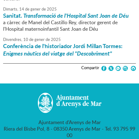
Dimarts,
14
de
gener
de
2025
Sanitat.
Transformació de l'Hospital Sant Joan de Déu
a càrrec de Manel del Castillo Rey, director gerent de
l'Hospital maternoinfantil Sant Joan de Déu
Divendres,
10
de
gener
de
2025
Conferència de l'historiador Jordi Millan Tormes:
Enigmes nàutics del viatge del "Descobriment"
Compartir
Ajuntament d'Arenys de Mar
Riera del Bisbe Pol, 8 - 08350 Arenys de Mar - Tel. 93 795 99
00