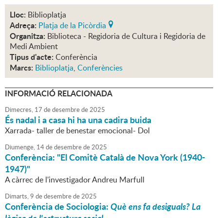
Lloc:
Biblioplatja
Adreça:
Platja de la Picòrdia
Organitza:
Biblioteca - Regidoria de Cultura i Regidoria de
Medi Ambient
Tipus d'acte:
Conferència
Marcs:
Biblioplatja
,
Conferències
INFORMACIÓ RELACIONADA
Dimecres,
17
de
desembre
de
2025
És nadal i a casa hi ha una cadira buida
Xarrada- taller de benestar emocional- Dol
Diumenge,
14
de
desembre
de
2025
Conferència: "El Comitè Català de Nova York (1940-
1947)"
A càrrec de l'investigador Andreu Marfull
Dimarts,
9
de
desembre
de
2025
Conferència de Sociologia:
Què ens fa desiguals? La