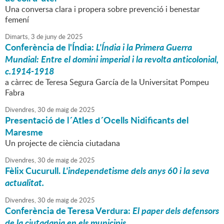
Una conversa clara i propera sobre prevenció i benestar
femení
Dimarts,
3
de
juny
de
2025
Conferència de l'Índia:
L'Índia i la Primera Guerra
Mundial: Entre el domini imperial i la revolta anticolonial,
c.1914-1918
a càrrec de Teresa Segura García de la Universitat Pompeu
Fabra
Divendres,
30
de
maig
de
2025
Presentació de l´Atles d´Ocells Nidificants del
Maresme
Un projecte de ciència ciutadana
Divendres,
30
de
maig
de
2025
Fèlix Cucurull.
L'independetisme dels anys 60 i la seva
actualitat.
Divendres,
30
de
maig
de
2025
Conferència de Teresa Verdura:
El paper dels defensors
de la ciutadania en els municipis