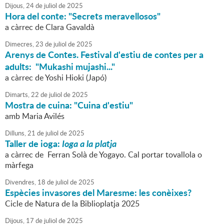
Dijous,
24
de
juliol
de
2025
Hora del conte: "Secrets meravellosos"
a càrrec de Clara Gavaldà
Dimecres,
23
de
juliol
de
2025
Arenys de Contes. Festival d'estiu de contes per a
adults: "Mukashi mujashi..."
a càrrec de Yoshi Hioki (Japó)
Dimarts,
22
de
juliol
de
2025
Mostra de cuina: "Cuina d'estiu"
amb Maria Avilés
Dilluns,
21
de
juliol
de
2025
Taller de ioga:
Ioga a la platja
a càrrec de Ferran Solà de Yogayo. Cal portar tovallola o
màrfega
Divendres,
18
de
juliol
de
2025
Espècies invasores del Maresme: les conèixes?
Cicle de Natura de la Biblioplatja 2025
Dijous,
17
de
juliol
de
2025