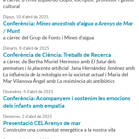
cultural
Dijous,
10
d'
abril
de
2025
Conferència:
Mines ancestrals d'aigua a Arenys de Mar
/ Munt
a càrrec del Grup de Fonts i Mines d'aigua
Dimarts,
8
d'
abril
de
2025
Conferència de Ciència: Treballs de Recerca
a càrrec de Bertha Muriel Hermoso amb
El futur dels
prematurs i la placenta artificial,
Jana Hernández Jiménez amb
La influència de la mitologia en la societat actual i
Maria del
Mar Vilanova Ángel amb
La resistència als antibiòtics
Divendres,
4
d'
abril
de
2025
Conferència: Acompanyem i sostenim les emocions
dels infants amb empatia
Dimecres,
2
d'
abril
de
2025
Presentació CEL Arenys de mar
Construïm una comunitat energètica a la nostra vila