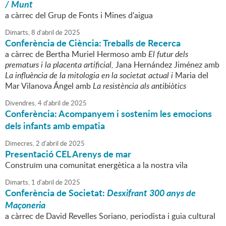
/ Munt
a càrrec del Grup de Fonts i Mines d'aigua
Dimarts,
8
d'
abril
de
2025
Conferència de Ciència: Treballs de Recerca
a càrrec de Bertha Muriel Hermoso amb
El futur dels
prematurs i la placenta artificial,
Jana Hernández Jiménez amb
La influència de la mitologia en la societat actual i
Maria del
Mar Vilanova Ángel amb
La resistència als antibiòtics
Divendres,
4
d'
abril
de
2025
Conferència: Acompanyem i sostenim les emocions
dels infants amb empatia
Dimecres,
2
d'
abril
de
2025
Presentació CEL Arenys de mar
Construïm una comunitat energètica a la nostra vila
Dimarts,
1
d'
abril
de
2025
Conferència de Societat:
Desxifrant 300 anys de
Maçoneria
a càrrec de David Revelles Soriano, periodista i guia cultural