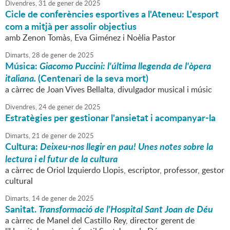
Divendres,
31
de
gener
de
2025
Cicle de conferències esportives a l'Ateneu: L'esport
com a mitjà per assolir objectius
amb Zenon Tomàs, Eva Giménez i Noèlia Pastor
Dimarts,
28
de
gener
de
2025
Música:
Giacomo Puccini: l'última llegenda de l'òpera
italiana.
(Centenari de la seva mort)
a càrrec de Joan Vives Bellalta, divulgador musical i músic
Divendres,
24
de
gener
de
2025
Estratègies per gestionar l'ansietat i acompanyar-la
Dimarts,
21
de
gener
de
2025
Cultura:
Deixeu-nos llegir en pau! Unes notes sobre la
lectura i el futur de la cultura
a càrrec de Oriol Izquierdo Llopis, escriptor, professor, gestor
cultural
Dimarts,
14
de
gener
de
2025
Sanitat.
Transformació de l'Hospital Sant Joan de Déu
a càrrec de Manel del Castillo Rey, director gerent de