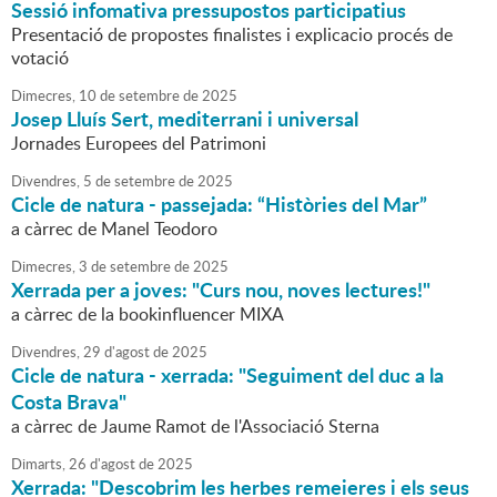
Sessió infomativa pressupostos participatius
Presentació de propostes finalistes i explicacio procés de
votació
Dimecres,
10
de
setembre
de
2025
Josep Lluís Sert, mediterrani i universal
Jornades Europees del Patrimoni
Divendres,
5
de
setembre
de
2025
Cicle de natura - passejada: “Històries del Mar”
a càrrec de Manel Teodoro
Dimecres,
3
de
setembre
de
2025
Xerrada per a joves: "Curs nou, noves lectures!"
a càrrec de la bookinfluencer MIXA
Divendres,
29
d'
agost
de
2025
Cicle de natura - xerrada: "Seguiment del duc a la
Costa Brava"
a càrrec de Jaume Ramot de l'Associació Sterna
Dimarts,
26
d'
agost
de
2025
Xerrada: "Descobrim les herbes remeieres i els seus