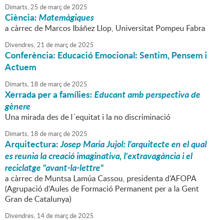
Dimarts,
25
de
març
de
2025
Ciència:
Matemàgiques
a càrrec de Marcos Ibáñez Llop, Universitat Pompeu Fabra
Divendres,
21
de
març
de
2025
Conferència: Educació Emocional: Sentim, Pensem i
Actuem
Dimarts,
18
de
març
de
2025
Xerrada per a famílies:
Educant amb perspectiva de
gènere
Una mirada des de l´equitat i la no discriminació
Dimarts,
18
de
març
de
2025
Arquitectura:
Josep Maria Jujol: l'arquitecte en el qual
es reunia la creació imaginativa, l'extravagància i el
reciclatge "avant-la-lettre"
a càrrec de Muntsa Lamúa Cassou, presidenta d'AFOPA
(Agrupació d'Aules de Formació Permanent per a la Gent
Gran de Catalunya)
Divendres,
14
de
març
de
2025