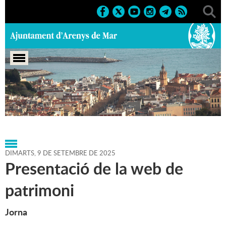
Portada
>
Agenda
>
09-09-
2025
>
Marcs
>
Culturals
>
2025
>
Conferències
DIMARTS,
9
DE
SETEMBRE
DE
2025
Presentació de la web de
patrimoni
Jorna