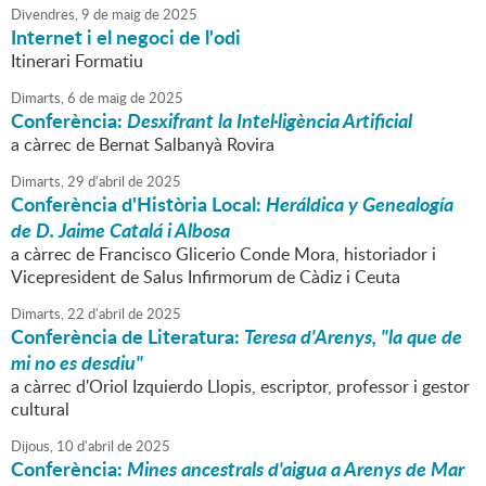
Divendres,
9
de
maig
de
2025
Internet i el negoci de l'odi
Itinerari Formatiu
Dimarts,
6
de
maig
de
2025
Conferència:
Desxifrant la Intel·ligència Artificial
a càrrec de Bernat Salbanyà Rovira
Dimarts,
29
d'
abril
de
2025
Conferència d'Història Local:
Heráldica y Genealogía
de D. Jaime Catalá i Albosa
a càrrec de Francisco Glicerio Conde Mora, historiador i
Vicepresident de Salus Infirmorum de Càdiz i Ceuta
Dimarts,
22
d'
abril
de
2025
Conferència de Literatura:
Teresa d'Arenys, "la que de
mi no es desdiu"
a càrrec d'Oriol Izquierdo Llopis, escriptor, professor i gestor
cultural
Dijous,
10
d'
abril
de
2025
Conferència:
Mines ancestrals d'aigua a Arenys de Mar