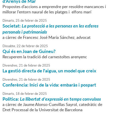
d'Arenys de Mar
Propostes d'accions a emprendre per resoldre mancances i
millorar l'entorn naural de les platges i elfons marí
Dimarts,
25
de
febrer
de
2025
Societat:
La protecció a les persones en les esferes
personals i patrimonials
a càrrec de Francesc José María Sánchez, advocat
Dissabte,
22
de
febrer
de
2025
Qui és en Joan de Guineu?
Recuperem la tradició del carnestoltes arenyenc
Divendres,
21
de
febrer
de
2025
La gestió directa de l'aigua, un model que creix
Divendres,
21
de
febrer
de
2025
Conferència: Inici de la vida: embaràs i pospart
Dimarts,
18
de
febrer
de
2025
Política:
La llibertat d'expressió en temps convulsos
a càrrec de Jaume Alonso-Cuevillas Sayrol, catedràtic de
Dret Processal de la Universitat de Barcelona