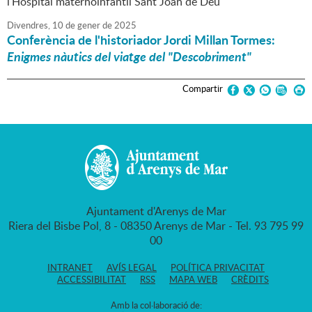
l'Hospital maternoinfantil Sant Joan de Déu
Divendres,
10
de
gener
de
2025
Conferència de l'historiador Jordi Millan Tormes:
Enigmes nàutics del viatge del "Descobriment"
Compartir
Ajuntament d'Arenys de Mar
Riera del Bisbe Pol, 8 - 08350 Arenys de Mar - Tel. 93 795 99
00
INTRANET
AVÍS LEGAL
POLÍTICA PRIVACITAT
ACCESSIBILITAT
RSS
MAPA WEB
CRÈDITS
Amb la col·laboració de: