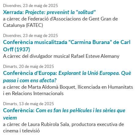
Divendres,
23
de
maig
de
2025
Xerrada:
Projecte: prevenint la "solitud"
a càrrec de Federació d'Associacions de Gent Gran de
Catalunya (FATEC)
Divendres,
23
de
maig
de
2025
Conferència musicalitzada "Carmina Burana" de Carl
Orff (1937)
A càrrec del divulgador musical Rafael Esteve Alemany
Dimarts,
20
de
maig
de
2025
Conferència d'Europa:
Explorant la Unió Europea. Què
passa i com ens afecta?
a càrrec de Marta Aldomà Boquet, llicenciada en Humanitats
i en Relacions Internacionals
Dimarts,
13
de
maig
de
2025
Conferència:
Com es fan les pel·lícules i les sèries que
veiem
a càrrec de Laura Rubirola Sala, productora executiva de
cinema i televisió