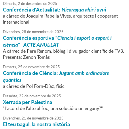
Dimarts,
2
de
desembre
de
2025
Conferència d'Actualitat:
Nicaragua ahir i avui
a càrrec de Joaquim Rabella Vives, arquitecte i cooperant
internacional
Divendres,
28
de
novembre
de
2025
Conferència esportiva
"Ciència i esport o esport i
ciència" ACTE ANUL·LAT
A càrrec de Pere Renom, biòleg i divulgador científic de TV3.
Presenta: Zenon Tomàs
Dimarts,
25
de
novembre
de
2025
Conferència de Ciència:
Jugant amb ordinadors
quàntics
a càrrec de Pol Forn-Díaz, físic
Dissabte,
22
de
novembre
de
2025
Xerrada per Palestina
"L'acord de l'alto al foc, una solució o un engany?"
Divendres,
21
de
novembre
de
2025
El teu bagul, la nostra història