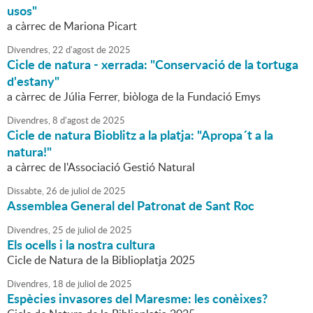
usos"
a càrrec de Mariona Picart
Divendres,
22
d'
agost
de
2025
Cicle de natura - xerrada: "Conservació de la tortuga
d'estany"
a càrrec de Júlia Ferrer, biòloga de la Fundació Emys
Divendres,
8
d'
agost
de
2025
Cicle de natura Bioblitz a la platja: "Apropa´t a la
natura!"
a càrrec de l'Associació Gestió Natural
Dissabte,
26
de
juliol
de
2025
Assemblea General del Patronat de Sant Roc
Divendres,
25
de
juliol
de
2025
Els ocells i la nostra cultura
Cicle de Natura de la Biblioplatja 2025
Divendres,
18
de
juliol
de
2025
Espècies invasores del Maresme: les conèixes?