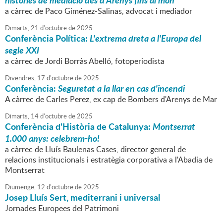
històries de mediació des d'Arenys fins al món
a càrrec de Paco Giménez-Salinas, advocat i mediador
Dimarts,
21
d'
octubre
de
2025
Conferència Política:
L'extrema dreta a l'Europa del
segle XXI
a càrrec de Jordi Borràs Abelló, fotoperiodista
Divendres,
17
d'
octubre
de
2025
Conferència:
Seguretat a la llar en cas d'incendi
A càrrec de Carles Perez, ex cap de Bombers d'Arenys de Mar
Dimarts,
14
d'
octubre
de
2025
Conferència d'Història de Catalunya:
Montserrat
1.000 anys: celebrem-ho!
a càrrec de Lluís Baulenas Cases, director general de
relacions institucionals i estratègia corporativa a l'Abadia de
Montserrat
Diumenge,
12
d'
octubre
de
2025
Josep Lluís Sert, mediterrani i universal
Jornades Europees del Patrimoni