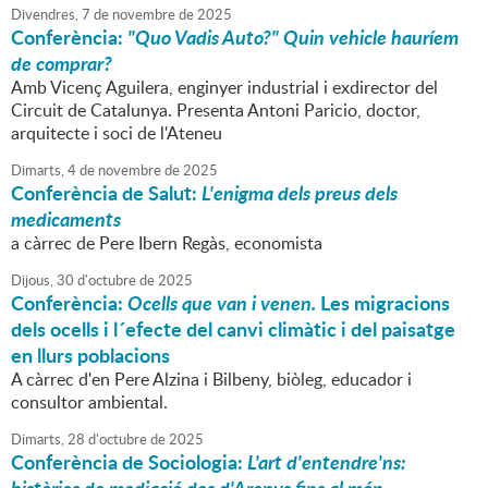
Divendres,
7
de
novembre
de
2025
Conferència:
"Quo Vadis Auto?" Quin vehicle hauríem
de comprar?
Amb Vicenç Aguilera, enginyer industrial i exdirector del
Circuit de Catalunya. Presenta Antoni Paricio, doctor,
arquitecte i soci de l'Ateneu
Dimarts,
4
de
novembre
de
2025
Conferència de Salut:
L'enigma dels preus dels
medicaments
a càrrec de Pere Ibern Regàs, economista
Dijous,
30
d'
octubre
de
2025
Conferència:
Ocells que van i venen.
Les migracions
dels ocells i l´efecte del canvi climàtic i del paisatge
en llurs poblacions
A càrrec d'en Pere Alzina i Bilbeny, biòleg, educador i
consultor ambiental.
Dimarts,
28
d'
octubre
de
2025
Conferència de Sociologia:
L'art d'entendre'ns: