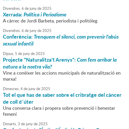
Divendres,
6
de
juny
de
2025
Xerrada:
Política i Periodisme
A càrrec de Jordi Barbeta, periodista i politòleg
Divendres,
6
de
juny
de
2025
Conferència:
Trenquem el silenci, com prevenir l'abús
sexual infantil
Dijous,
5
de
juny
de
2025
Projecte "Naturalitza't Arenys":
Com fem arribar la
natura a la nostra vila?
Vine a conèixer les accions municipals de naturalització en
marxa!
Dimecres,
4
de
juny
de
2025
Tot el que has de saber sobre el cribratge del càncer
de coll d´úter
Una conversa clara i propera sobre prevenció i benestar
femení
Dimarts,
3
de
juny
de
2025