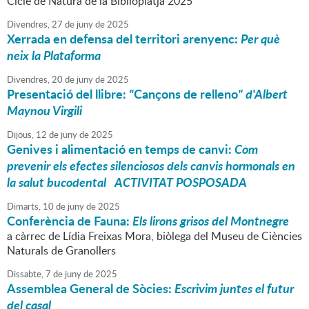
Cicle de Natura de la Biblioplatja 2025
Divendres,
27
de
juny
de
2025
Xerrada en defensa del territori arenyenc:
Per què
neix la Plataforma
Divendres,
20
de
juny
de
2025
Presentació del llibre:
"
Cançons de relleno
" d'Albert
Maynou Virgili
Dijous,
12
de
juny
de
2025
Genives i alimentació en temps de canvi:
Com
prevenir els efectes silenciosos dels canvis hormonals en
la salut bucodental
ACTIVITAT POSPOSADA
Dimarts,
10
de
juny
de
2025
Conferència de Fauna:
Els lirons grisos del Montnegre
a càrrec de Lídia Freixas Mora, biòlega del Museu de Ciències
Naturals de Granollers
Dissabte,
7
de
juny
de
2025
Assemblea General de Sòcies:
Escrivim juntes el futur
del casal