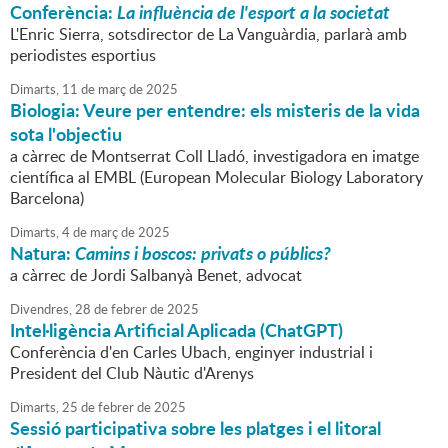
Conferència:
La influència de l'esport a la societat
L'Enric Sierra, sotsdirector de La Vanguàrdia, parlarà amb
periodistes esportius
Dimarts,
11
de
març
de
2025
Biologia: Veure per entendre: els misteris de la vida
sota l'objectiu
a càrrec de Montserrat Coll Lladó, investigadora en imatge
científica al EMBL (European Molecular Biology Laboratory
Barcelona)
Dimarts,
4
de
març
de
2025
Natura:
Camins i boscos: privats o públics?
a càrrec de Jordi Salbanyà Benet, advocat
Divendres,
28
de
febrer
de
2025
Intel·ligència Artificial Aplicada (ChatGPT)
Conferència d'en Carles Ubach, enginyer industrial i
President del Club Nàutic d'Arenys
Dimarts,
25
de
febrer
de
2025
Sessió participativa sobre les platges i el litoral