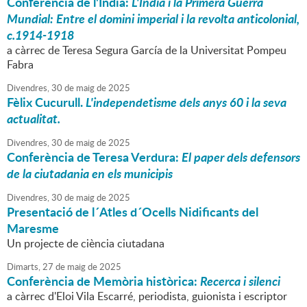
Conferència de l'Índia:
L'Índia i la Primera Guerra
Mundial: Entre el domini imperial i la revolta anticolonial,
c.1914-1918
a càrrec de Teresa Segura García de la Universitat Pompeu
Fabra
Divendres,
30
de
maig
de
2025
Fèlix Cucurull.
L'independetisme dels anys 60 i la seva
actualitat.
Divendres,
30
de
maig
de
2025
Conferència de Teresa Verdura:
El paper dels defensors
de la ciutadania en els municipis
Divendres,
30
de
maig
de
2025
Presentació de l´Atles d´Ocells Nidificants del
Maresme
Un projecte de ciència ciutadana
Dimarts,
27
de
maig
de
2025
Conferència de Memòria històrica:
Recerca i silenci
a càrrec d'Eloi Vila Escarré, periodista, guionista i escriptor