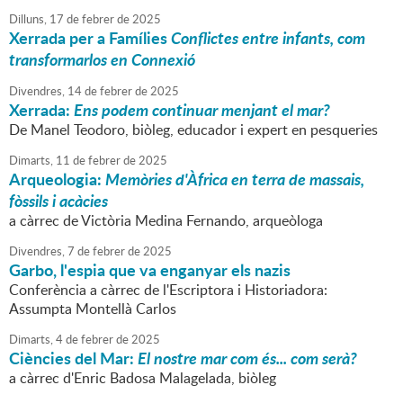
Dilluns,
17
de
febrer
de
2025
Xerrada per a Famílies
Conflictes entre infants, com
transformarlos en Connexió
Divendres,
14
de
febrer
de
2025
Xerrada:
Ens podem continuar menjant el mar?
De Manel Teodoro, biòleg, educador i expert en pesqueries
Dimarts,
11
de
febrer
de
2025
Arqueologia:
Memòries d'Àfrica en terra de massais,
fòssils i acàcies
a càrrec de Victòria Medina Fernando, arqueòloga
Divendres,
7
de
febrer
de
2025
Garbo, l'espia que va enganyar els nazis
Conferència a càrrec de l'Escriptora i Historiadora:
Assumpta Montellà Carlos
Dimarts,
4
de
febrer
de
2025
Ciències del Mar:
El nostre mar com és... com serà?
a càrrec d'Enric Badosa Malagelada, biòleg