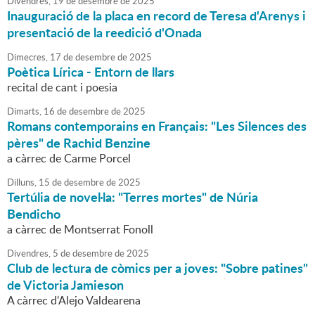
Divendres,
19
de
desembre
de
2025
Inauguració de la placa en record de Teresa d'Arenys i
presentació de la reedició d'Onada
Dimecres,
17
de
desembre
de
2025
Poètica Lírica - Entorn de llars
recital de cant i poesia
Dimarts,
16
de
desembre
de
2025
Romans contemporains en Français: "Les Silences des
pères" de Rachid Benzine
a càrrec de Carme Porcel
Dilluns,
15
de
desembre
de
2025
Tertúlia de novel·la: "Terres mortes" de Núria
Bendicho
a càrrec de Montserrat Fonoll
Divendres,
5
de
desembre
de
2025
Club de lectura de còmics per a joves: "Sobre patines"
de Victoria Jamieson
A càrrec d'Alejo Valdearena