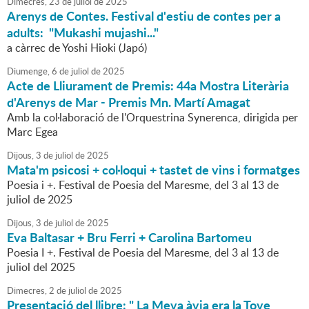
Dimecres,
23
de
juliol
de
2025
Arenys de Contes. Festival d'estiu de contes per a
adults: "Mukashi mujashi..."
a càrrec de Yoshi Hioki (Japó)
Diumenge,
6
de
juliol
de
2025
Acte de Lliurament de Premis: 44a Mostra Literària
d'Arenys de Mar - Premis Mn. Martí Amagat
Amb la col·laboració de l'Orquestrina Synerenca, dirigida per
Marc Egea
Dijous,
3
de
juliol
de
2025
Mata'm psicosi + col·loqui + tastet de vins i formatges
Poesia i +. Festival de Poesia del Maresme, del 3 al 13 de
juliol de 2025
Dijous,
3
de
juliol
de
2025
Eva Baltasar + Bru Ferri + Carolina Bartomeu
Poesia I +. Festival de Poesia del Maresme, del 3 al 13 de
juliol del 2025
Dimecres,
2
de
juliol
de
2025
Presentació del llibre: " La Meva àvia era la Tove