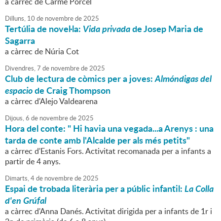
a càrrec de Carme Porcel
Dilluns,
10
de
novembre
de
2025
Tertúlia de novel·la:
Vida privada
de Josep Maria de
Sagarra
a càrrec de Núria Cot
Divendres,
7
de
novembre
de
2025
Club de lectura de còmics per a joves:
Almóndigas del
espacio
de Craig Thompson
a càrrec d'Alejo Valdearena
Dijous,
6
de
novembre
de
2025
Hora del conte: " Hi havia una vegada...a Arenys : una
tarda de conte amb l'Alcalde per als més petits"
a càrrec d'Estanis Fors. Activitat recomanada per a infants a
partir de 4 anys.
Dimarts,
4
de
novembre
de
2025
Espai de trobada literària per a públic infantil:
La Colla
d'en Grúfal
a càrrec d'Anna Danés. Activitat dirigida per a infants de 1r i