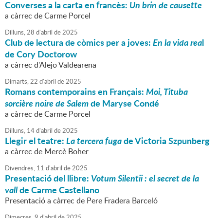
Converses a la carta en francès:
Un brin de causette
a càrrec de Carme Porcel
Dilluns,
28
d'
abril
de
2025
Club de lectura de còmics per a joves:
En la vida rea
l
de Cory Doctorow
a càrrec d'Alejo Valdearena
Dimarts,
22
d'
abril
de
2025
Romans contemporains en Français:
Moi, Tituba
sorcière noire de Salem
de Maryse Condé
a càrrec de Carme Porcel
Dilluns,
14
d'
abril
de
2025
Llegir el teatre:
La tercera fuga
de Victoria Szpunberg
a càrrec de Mercè Boher
Divendres,
11
d'
abril
de
2025
Presentació del llibre:
Votum Silentii : el secret de la
vall
de Carme Castellano
Presentació a càrrec de Pere Fradera Barceló
Dimecres,
9
d'
abril
de
2025