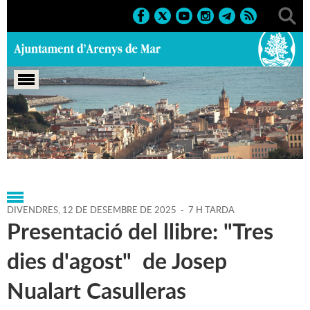
Portada
>
Agenda
>
12-12-
2025
>
Marcs
>
Culturals
>
2025
>
Activitats literàries
DIVENDRES,
12
DE
DESEMBRE
DE
2025
-
7 H TARDA
Presentació del llibre: "Tres
dies d'agost" de Josep
Nualart Casulleras