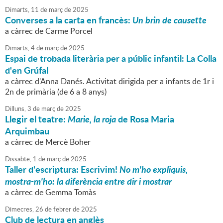
Dimarts,
11
de
març
de
2025
Converses a la carta en francès:
Un brin de causette
a càrrec de Carme Porcel
Dimarts,
4
de
març
de
2025
Espai de trobada literària per a públic infantil: La Colla
d'en Grúfal
a càrrec d'Anna Danés. Activitat dirigida per a infants de 1r i
2n de primària (de 6 a 8 anys)
Dilluns,
3
de
març
de
2025
Llegir el teatre:
Marie, la roja
de Rosa Maria
Arquimbau
a càrrec de Mercè Boher
Dissabte,
1
de
març
de
2025
Taller d'escriptura: Escrivim!
No m'ho expliquis,
mostra-m'ho: la diferència entre dir i mostrar
a càrrec de Gemma Tomàs
Dimecres,
26
de
febrer
de
2025
Club de lectura en anglès