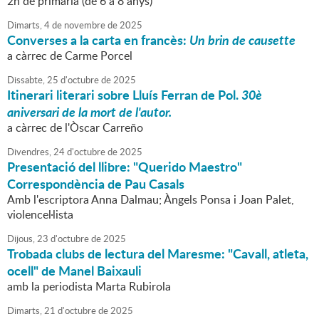
2n de primària (de 6 a 8 anys)
Dimarts,
4
de
novembre
de
2025
Converses a la carta en francès:
Un brin de causette
a càrrec de Carme Porcel
Dissabte,
25
d'
octubre
de
2025
Itinerari literari sobre Lluís Ferran de Pol.
30è
aniversari de la mort de l'autor.
a càrrec de l'Òscar Carreño
Divendres,
24
d'
octubre
de
2025
Presentació del llibre: "Querido Maestro"
Correspondència de Pau Casals
Amb l'escriptora Anna Dalmau; Àngels Ponsa i Joan Palet,
violencel·lista
Dijous,
23
d'
octubre
de
2025
Trobada clubs de lectura del Maresme: "Cavall, atleta,
ocell" de Manel Baixauli
amb la periodista Marta Rubirola
Dimarts,
21
d'
octubre
de
2025