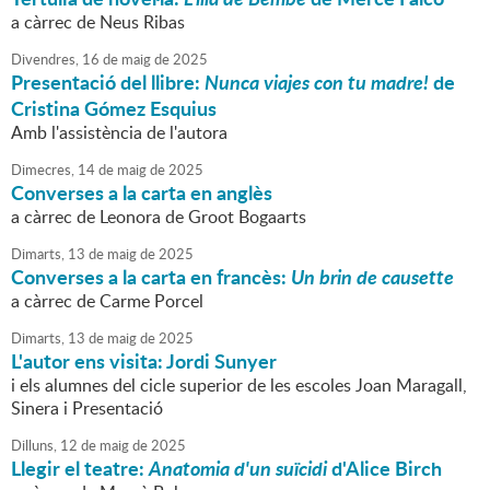
a càrrec de Neus Ribas
Divendres,
16
de
maig
de
2025
Presentació del llibre:
Nunca viajes con tu madre!
de
Cristina Gómez Esquius
Amb l'assistència de l'autora
Dimecres,
14
de
maig
de
2025
Converses a la carta en anglès
a càrrec de Leonora de Groot Bogaarts
Dimarts,
13
de
maig
de
2025
Converses a la carta en francès:
Un brin de causette
a càrrec de Carme Porcel
Dimarts,
13
de
maig
de
2025
L'autor ens visita: Jordi Sunyer
i els alumnes del cicle superior de les escoles Joan Maragall,
Sinera i Presentació
Dilluns,
12
de
maig
de
2025
Llegir el teatre:
Anatomia d'un suïcidi
d'Alice Birch