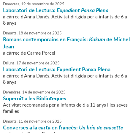
Dimecres,
19
de
novembre
de
2025
Laboratori de Lectura:
Expedient Panxa Plena
a càrrec d'Anna Danés. Activitat dirigida per a infants de 6 a
8 anys
Dimarts,
18
de
novembre
de
2025
Romans contemporains en Français:
Kukum
de Michel
Jean
a càrrec de Carme Porcel
Dilluns,
17
de
novembre
de
2025
Laboratori de Lectura: Expedient Panxa Plena
a càrrec d'Anna Danés. Activitat dirigida per a infants de 6 a
8 anys
Divendres,
14
de
novembre
de
2025
Supernit a les Biblioteques
Activitat recomanada per a infants de 6 a 11 anys i les seves
famílies
Dimarts,
11
de
novembre
de
2025
Converses a la carta en francès:
Un brin de causette