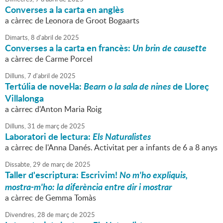
Converses a la carta en anglès
a càrrec de Leonora de Groot Bogaarts
Dimarts,
8
d'
abril
de
2025
Converses a la carta en francès:
Un brin de causette
a càrrec de Carme Porcel
Dilluns,
7
d'
abril
de
2025
Tertúlia de novel·la:
Bearn o la sala de nines
de Lloreç
Villalonga
a càrrec d'Anton Maria Roig
Dilluns,
31
de
març
de
2025
Laboratori de lectura:
Els Naturalistes
a càrrec de l'Anna Danés. Activitat per a infants de 6 a 8 anys
Dissabte,
29
de
març
de
2025
Taller d'escriptura: Escrivim!
No m'ho expliquis,
mostra-m'ho: la diferència entre dir i mostrar
a càrrec de Gemma Tomàs
Divendres,
28
de
març
de
2025