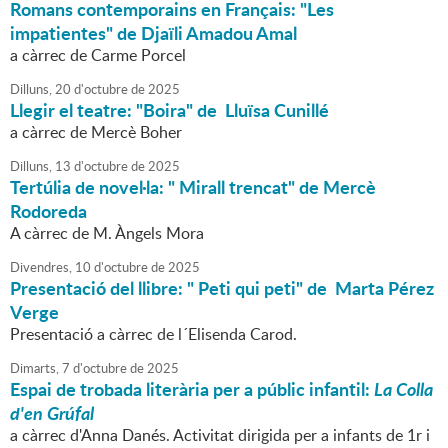
Romans contemporains en Français: "Les
impatientes" de Djaïli Amadou Amal
a càrrec de Carme Porcel
Dilluns,
20
d'
octubre
de
2025
Llegir el teatre: "Boira" de Lluïsa Cunillé
a càrrec de Mercè Boher
Dilluns,
13
d'
octubre
de
2025
Tertúlia de novel·la: " Mirall trencat" de Mercè
Rodoreda
A càrrec de M. Àngels Mora
Divendres,
10
d'
octubre
de
2025
Presentació del llibre: " Peti qui peti" de Marta Pérez
Verge
Presentació a càrrec de l´Elisenda Carod.
Dimarts,
7
d'
octubre
de
2025
Espai de trobada literària per a públic infantil:
La Colla
d'en Grúfal
a càrrec d'Anna Danés. Activitat dirigida per a infants de 1r i