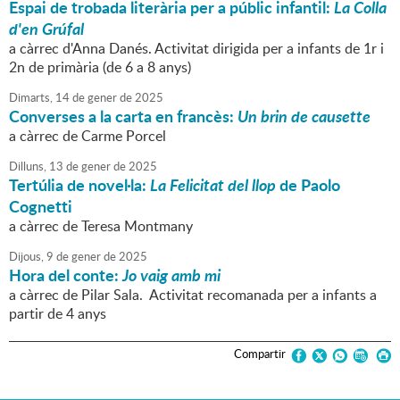
Espai de trobada literària per a públic infantil:
La Colla
d'en Grúfal
a càrrec d'Anna Danés. Activitat dirigida per a infants de 1r i
2n de primària (de 6 a 8 anys)
Dimarts,
14
de
gener
de
2025
Converses a la carta en francès:
Un brin de causette
a càrrec de Carme Porcel
Dilluns,
13
de
gener
de
2025
Tertúlia de novel·la:
La Felicitat del llop
de Paolo
Cognetti
a càrrec de Teresa Montmany
Dijous,
9
de
gener
de
2025
Hora del conte:
Jo vaig amb mi
a càrrec de Pilar Sala. Activitat recomanada per a infants a
partir de 4 anys
Compartir