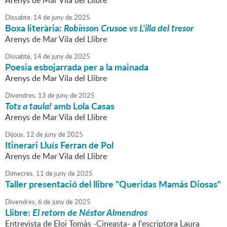
Arenys de Mar Vila del Llibre
Dissabte,
14
de
juny
de
2025
Boxa literària:
Robinson Crusoe vs L'illa del tresor
Arenys de Mar Vila del Llibre
Dissabte,
14
de
juny
de
2025
Poesia esbojarrada per a la mainada
Arenys de Mar Vila del Llibre
Divendres,
13
de
juny
de
2025
Tots a taula!
amb Lola Casas
Arenys de Mar Vila del Llibre
Dijous,
12
de
juny
de
2025
Itinerari Lluís Ferran de Pol
Arenys de Mar Vila del Llibre
Dimecres,
11
de
juny
de
2025
Taller presentació del llibre "Queridas Mamás Diosas"
Divendres,
6
de
juny
de
2025
Llibre:
El retorn de Néstor Almendros
Entrevista de Eloi Tomàs -Cineasta- a l'escriptora Laura