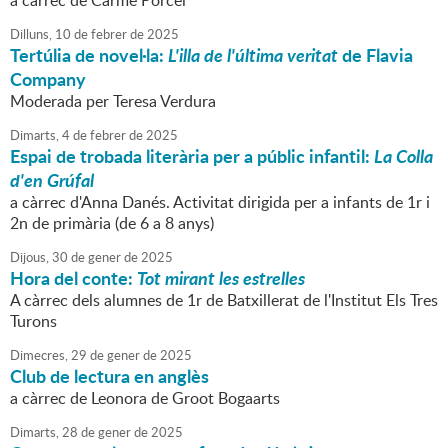
a càrrec de Carme Porcel
Dilluns,
10
de
febrer
de
2025
Tertúlia de novel·la:
L'illa de l'última veritat
de Flavia
Company
Moderada per Teresa Verdura
Dimarts,
4
de
febrer
de
2025
Espai de trobada literària per a públic infantil:
La Colla
d'en Grúfal
a càrrec d'Anna Danés. Activitat dirigida per a infants de 1r i
2n de primària (de 6 a 8 anys)
Dijous,
30
de
gener
de
2025
Hora del conte:
Tot mirant les estrelles
A càrrec dels alumnes de 1r de Batxillerat de l'Institut Els Tres
Turons
Dimecres,
29
de
gener
de
2025
Club de lectura en anglès
a càrrec de Leonora de Groot Bogaarts
Dimarts,
28
de
gener
de
2025