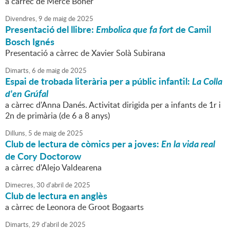
a càrrec de Mercè Boher
Divendres,
9
de
maig
de
2025
Presentació del llibre:
Embolica que fa fort
de Camil
Bosch Ignés
Presentació a càrrec de Xavier Solà Subirana
Dimarts,
6
de
maig
de
2025
Espai de trobada literària per a públic infantil:
La Colla
d'en Grúfal
a càrrec d'Anna Danés. Activitat dirigida per a infants de 1r i
2n de primària (de 6 a 8 anys)
Dilluns,
5
de
maig
de
2025
Club de lectura de còmics per a joves:
En la vida real
de Cory Doctorow
a càrrec d'Alejo Valdearena
Dimecres,
30
d'
abril
de
2025
Club de lectura en anglès
a càrrec de Leonora de Groot Bogaarts
Dimarts,
29
d'
abril
de
2025