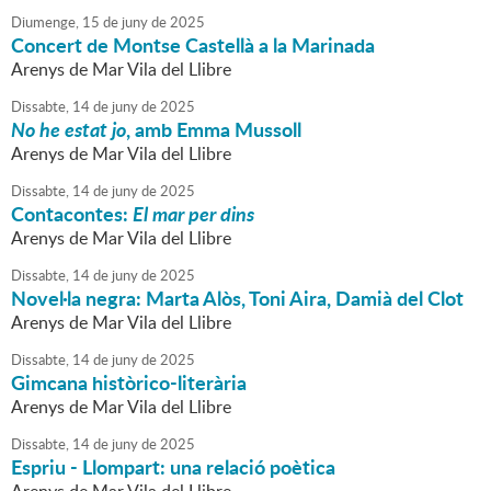
Diumenge,
15
de
juny
de
2025
Concert de Montse Castellà a la Marinada
Arenys de Mar Vila del Llibre
Dissabte,
14
de
juny
de
2025
No he estat jo
, amb Emma Mussoll
Arenys de Mar Vila del Llibre
Dissabte,
14
de
juny
de
2025
Contacontes:
El mar per dins
Arenys de Mar Vila del Llibre
Dissabte,
14
de
juny
de
2025
Novel·la negra: Marta Alòs, Toni Aira, Damià del Clot
Arenys de Mar Vila del Llibre
Dissabte,
14
de
juny
de
2025
Gimcana històrico-literària
Arenys de Mar Vila del Llibre
Dissabte,
14
de
juny
de
2025
Espriu - Llompart: una relació poètica