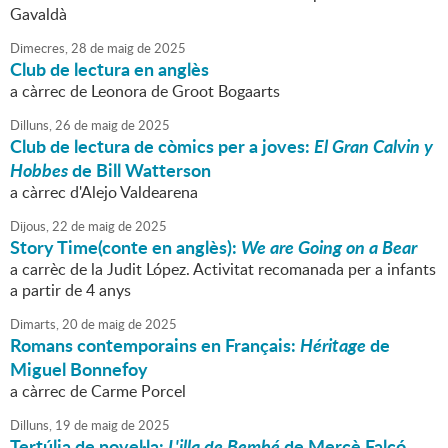
Gavaldà
Dimecres,
28
de
maig
de
2025
Club de lectura en anglès
a càrrec de Leonora de Groot Bogaarts
Dilluns,
26
de
maig
de
2025
Club de lectura de còmics per a joves:
El Gran Calvin y
Hobbes
de Bill Watterson
a càrrec d'Alejo Valdearena
Dijous,
22
de
maig
de
2025
Story Time(conte en anglès):
We are Going on a Bear
a carrèc de la Judit López. Activitat recomanada per a infants
a partir de 4 anys
Dimarts,
20
de
maig
de
2025
Romans contemporains en Français:
Héritage
de
Miguel Bonnefoy
a càrrec de Carme Porcel
Dilluns,
19
de
maig
de
2025
Tertúlia de novel·la:
L'illa de Bembé
de Mercè Falcó