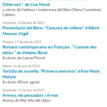
Ditlevsen" de Lise Munk
a càrrec de l'editora i traductora del llibre Diana Coromines
Calders.
Divendres,
20
de
juny
de
2025
Presentació del llibre:
"
Cançons de relleno
" d'Albert
Maynou Virgili
Dimarts,
17
de
juny
de
2025
Romans contemporains en Français:
"
Comme des
bêtes
" de Violaine Bérot
A càrrec de Carme Porcel
Dilluns,
16
de
juny
de
2025
Tertúlia de novel·la:
"
Primera memoria
" d'Ana Maria
Matute
A càrrec d'Enric agustí
Diumenge,
15
de
juny
de
2025
Arenys, els pescadors i el mar
Arenys de Mar Vila del Llibre