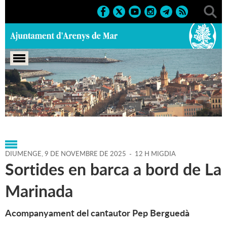
Portada
>
Agenda
>
09-11-
2025
>
Marcs
>
Culturals
>
2025
>
Sortides i visites guiades
DIUMENGE,
9
DE
NOVEMBRE
DE
2025
-
12 H MIGDIA
Sortides en barca a bord de La
Marinada
Acompanyament del cantautor Pep Berguedà