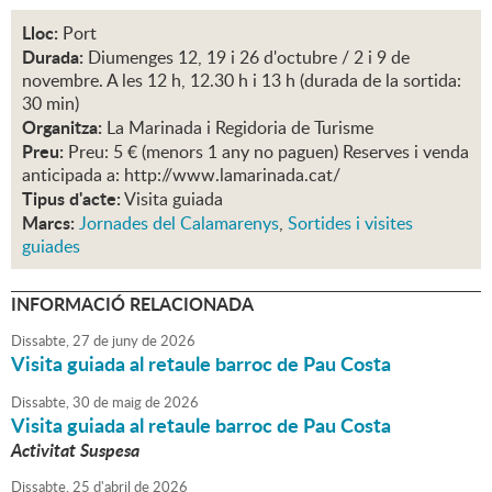
Lloc:
Port
Durada:
Diumenges 12, 19 i 26 d'octubre / 2 i 9 de
novembre. A les 12 h, 12.30 h i 13 h (durada de la sortida:
30 min)
Organitza:
La Marinada i Regidoria de Turisme
Preu:
Preu: 5 € (menors 1 any no paguen) Reserves i venda
anticipada a: http://www.lamarinada.cat/
Tipus d'acte:
Visita guiada
Marcs:
Jornades del Calamarenys
,
Sortides i visites
guiades
INFORMACIÓ RELACIONADA
Dissabte,
27
de
juny
de
2026
Visita guiada al retaule barroc de Pau Costa
Dissabte,
30
de
maig
de
2026
Visita guiada al retaule barroc de Pau Costa
Activitat Suspesa
Dissabte,
25
d'
abril
de
2026