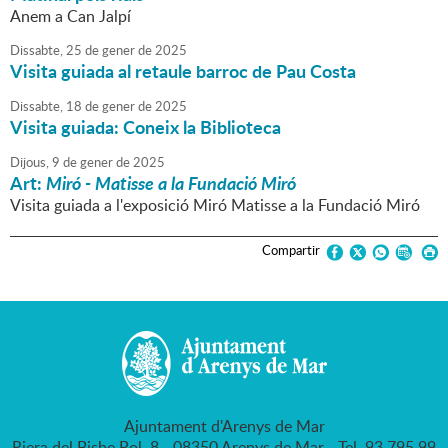
Anem a Can Jalpí
Dissabte,
25
de
gener
de
2025
Visita guiada al retaule barroc de Pau Costa
Dissabte,
18
de
gener
de
2025
Visita guiada: Coneix la Biblioteca
Dijous,
9
de
gener
de
2025
Art:
Miró - Matisse a la Fundació Miró
Visita guiada a l'exposició Miró Matisse a la Fundació Miró
Compartir
Ajuntament d'Arenys de Mar
Riera del Bisbe Pol, 8 - 08350 Arenys de Mar - Tel. 93 795 99