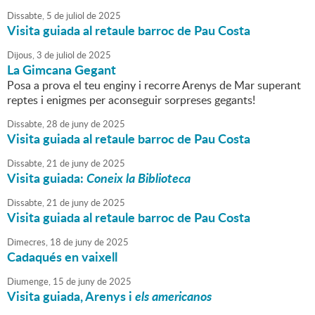
Dissabte,
5
de
juliol
de
2025
Visita guiada al retaule barroc de Pau Costa
Dijous,
3
de
juliol
de
2025
La Gimcana Gegant
Posa a prova el teu enginy i recorre Arenys de Mar superant
reptes i enigmes per aconseguir sorpreses gegants!
Dissabte,
28
de
juny
de
2025
Visita guiada al retaule barroc de Pau Costa
Dissabte,
21
de
juny
de
2025
Visita guiada:
Coneix la Biblioteca
Dissabte,
21
de
juny
de
2025
Visita guiada al retaule barroc de Pau Costa
Dimecres,
18
de
juny
de
2025
Cadaqués en vaixell
Diumenge,
15
de
juny
de
2025
Visita guiada, Arenys i
els americanos