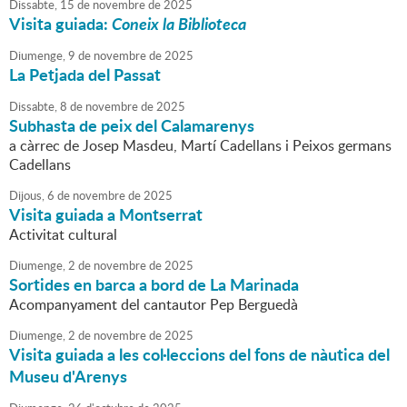
Dissabte,
15
de
novembre
de
2025
Visita guiada:
Coneix la Biblioteca
Diumenge,
9
de
novembre
de
2025
La Petjada del Passat
Dissabte,
8
de
novembre
de
2025
Subhasta de peix del Calamarenys
a càrrec de Josep Masdeu, Martí Cadellans i Peixos germans
Cadellans
Dijous,
6
de
novembre
de
2025
Visita guiada a Montserrat
Activitat cultural
Diumenge,
2
de
novembre
de
2025
Sortides en barca a bord de La Marinada
Acompanyament del cantautor Pep Berguedà
Diumenge,
2
de
novembre
de
2025
Visita guiada a les col·leccions del fons de nàutica del
Museu d'Arenys