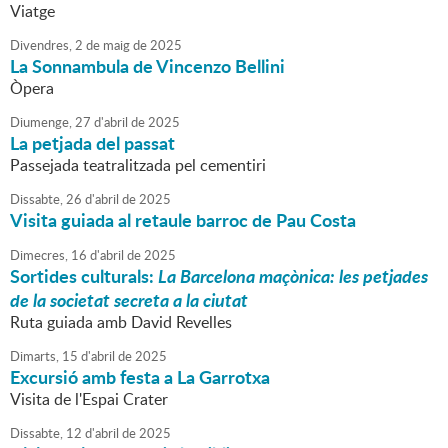
Viatge
Divendres,
2
de
maig
de
2025
La Sonnambula de Vincenzo Bellini
Òpera
Diumenge,
27
d'
abril
de
2025
La petjada del passat
Passejada teatralitzada pel cementiri
Dissabte,
26
d'
abril
de
2025
Visita guiada al retaule barroc de Pau Costa
Dimecres,
16
d'
abril
de
2025
Sortides culturals:
La Barcelona maçònica: les petjades
de la societat secreta a la ciutat
Ruta guiada amb David Revelles
Dimarts,
15
d'
abril
de
2025
Excursió amb festa a La Garrotxa
Visita de l'Espai Crater
Dissabte,
12
d'
abril
de
2025