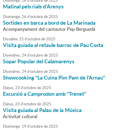
Diumenge,
26
d'
octubre
de
2025
Matinal pels rials d'Arenys
Diumenge,
26
d'
octubre
de
2025
Sortides en barca a bord de La Marinada
Acompanyament del cantautor Pep Berguedà
Dissabte,
25
d'
octubre
de
2025
Visita guiada al retaule barroc de Pau Costa
Divendres,
24
d'
octubre
de
2025
Sopar Popular del Calamarenys
Divendres,
24
d'
octubre
de
2025
Showcooking "La Cuina Pim Pam de l'Arnau"
Dijous,
23
d'
octubre
de
2025
Excursió a Camprodon amb "Trenet"
Dijous,
23
d'
octubre
de
2025
Visita guiada al Palau de la Música
Activitat cultural
Diumenge,
19
d'
octubre
de
2025