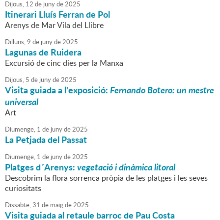
Dijous,
12
de
juny
de
2025
Itinerari Lluís Ferran de Pol
Arenys de Mar Vila del Llibre
Dilluns,
9
de
juny
de
2025
Lagunas de Ruidera
Excursió de cinc dies per la Manxa
Dijous,
5
de
juny
de
2025
Visita guiada a l'exposició:
Fernando Botero: un mestre
universal
Art
Diumenge,
1
de
juny
de
2025
La Petjada del Passat
Diumenge,
1
de
juny
de
2025
Platges d´Arenys:
vegetació i dinàmica litoral
Descobrim la flora sorrenca pròpia de les platges i les seves
curiositats
Dissabte,
31
de
maig
de
2025
Visita guiada al retaule barroc de Pau Costa