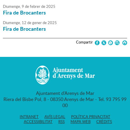
Diumenge,
9
de
febrer
de
2025
Fira de Brocanters
Diumenge,
12
de
gener
de
2025
Fira de Brocanters
Compartir
Ajuntament d'Arenys de Mar
Riera del Bisbe Pol, 8 - 08350 Arenys de Mar - Tel. 93 795 99
00
INTRANET
AVÍS LEGAL
POLÍTICA PRIVACITAT
ACCESSIBILITAT
RSS
MAPA WEB
CRÈDITS