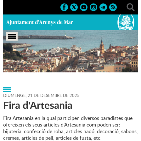
Portada
>
Agenda
>
21-12-
2025
>
Marcs
>
Culturals
>
2025
>
Fires
DIUMENGE,
21
DE
DESEMBRE
DE
2025
Fira d'Artesania
Fira Artesania en la qual participen diversos paradistes que
ofereixen els seus articles d'Artesania com poden ser:
bijuteria, confecció de roba, articles nadó, decoració, sabons,
cremes, articles de pell, articles de fusta, etc.