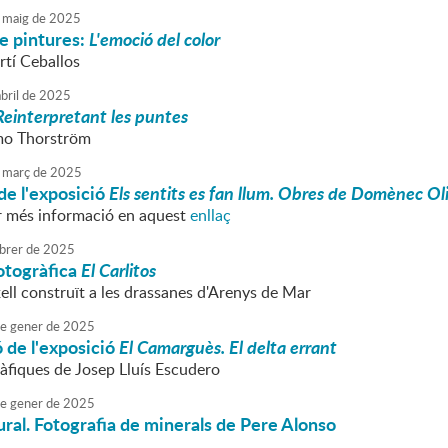
maig
de
2025
e pintures:
L'emoció del color
tí Ceballos
bril
de
2025
Reinterpretant les puntes
mo Thorström
març
de
2025
de l'exposició
Els sentits es fan llum. Obres de Domènec O
r més informació en aquest
enllaç
brer
de
2025
otogràfica
El Carlitos
xell construït a les drassanes d'Arenys de Mar
e
gener
de
2025
 de l'exposició
El Camarguès. El delta errant
àfiques de Josep Lluís Escudero
e
gener
de
2025
ural. Fotografia de minerals de Pere Alonso