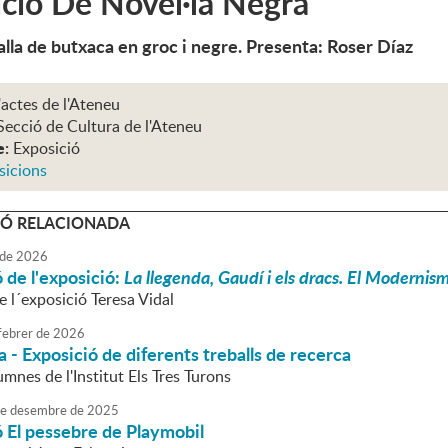
ció De Novel·la Negra
alla de butxaca en groc i negre. Presenta: Roser Díaz
'actes de l'Ateneu
Secció de Cultura de l'Ateneu
e:
Exposició
sicions
Ó RELACIONADA
de
2026
 de l'exposició:
La llegenda, Gaudí i els dracs. El Modernis
 l´exposició Teresa Vidal
febrer
de
2026
 - Exposició de diferents treballs de recerca
umnes de l'Institut Els Tres Turons
e
desembre
de
2025
 El pessebre de Playmobil