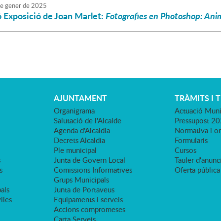
e
gener
de
2025
 Exposició de Joan Marlet:
Fotografies en Photoshop: Anim
AJUNTAMENT
TRÀMITS I 
Organigrama
Actuació Muni
Salutació de l'Alcalde
Pressupost 2
Agenda d'Alcaldia
Normativa i o
Decrets Alcaldia
Formularis
Ple municipal
Cursos
s
Junta de Govern Local
Tauler d'anunci
s
Comissions Informatives
Oferta pública
Grups Municipals
als
Junta de Portaveus
viles
Equipaments i serveis
Accions compromeses
Carta Serveis