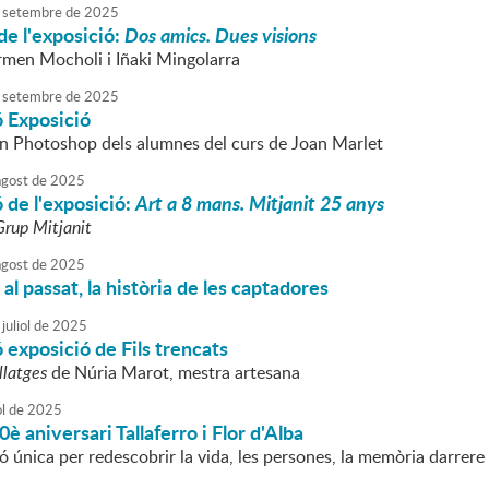
setembre
de
2025
de l'exposició:
Dos amics. Dues visions
men Mocholi i Iñaki Mingolarra
setembre
de
2025
ó Exposició
en Photoshop dels alumnes del curs de Joan Marlet
agost
de
2025
 de l'exposició:
Art a 8 mans. Mitjanit 25 anys
Grup
Mitjanit
agost
de
2025
al passat, la història de les captadores
juliol
de
2025
 exposició de Fils trencats
illatges
de Núria Marot, mestra artesana
ol
de
2025
è aniversari Tallaferro i Flor d'Alba
 única per redescobrir la vida, les persones, la memòria darrere d