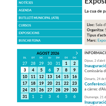
Exposi
NOTÍCIES
La cua de p
AGENDA
BUTLLETÍ MUNICIPAL (ATR)
Lloc:
Sala d
CURSOS
Organitza:
EXPOSICIONS
Tipus d'act
Marc:
Expo
BUSCAR FEINA
INFORMACI
AGOST 2026
DL
DT
DC
DJ
DV
DS
DG
Dijous,
2
d'
abril
27
28
29
30
31
1
2
Inauguració
3
4
5
6
7
8
9
Comissària de
10
11
12
13
14
15
16
Dimarts,
24
de
17
18
19
20
21
22
23
Conferència
a càrrec d'Al
24
25
26
27
28
29
30
31
1
2
3
4
5
6
Diumenge,
21
d
Inauguració