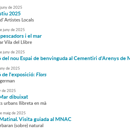
juny
de
2025
estiu 2025
d' Artistes Locals
e
juny
de
2025
 pescadors i el mar
 Vila del Llibre
e
juny
de
2025
 del nou Espai de benvinguda al Cementiri d'Arenys de 
uny
de
2025
 de l'exposició:
Flors
ngerman
y
de
2025
Mar dibuixat
s urbans llibreta en mà
e
maig
de
2025
Matinal. Visita guiada al MNAC
rbaran (sobre) natural