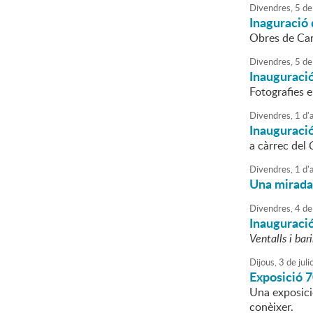
Divendres,
5
de
Inaguració 
Obres de Car
Divendres,
5
de
Inauguraci
Fotografies 
Divendres,
1
d'
Inauguració
a càrrec del
Divendres,
1
d'
Una mirada 
Divendres,
4
de
Inauguració
Ventalls i bar
Dijous,
3
de
juli
Exposició 70
Una exposició
conèixer.