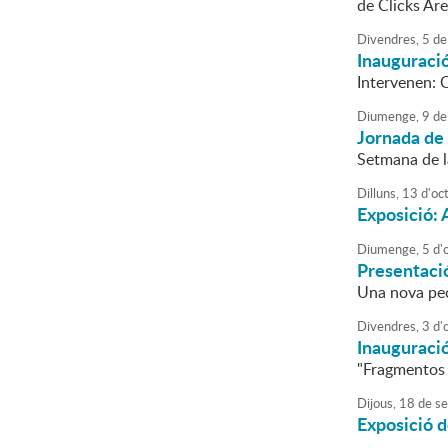
de Clicks Ar
Divendres,
5
de
Inauguració
Intervenen: 
Diumenge,
9
de
Jornada de
Setmana de l
Dilluns,
13
d'
oc
Exposició: 
Diumenge,
5
d'
Presentació
Una nova peç
Divendres,
3
d'
Inauguració
"Fragmentos 
Dijous,
18
de
se
Exposició d