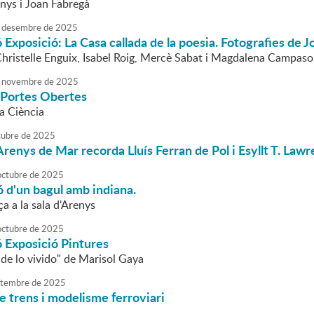
enys i Joan Fabregà
desembre
de
2025
 Exposició: La Casa callada de la poesia. Fotografies de 
Christelle Enguix, Isabel Roig, Mercè Sabat i Magdalena Campaso
novembre
de
2025
 Portes Obertes
a Ciència
tubre
de
2025
Arenys de Mar recorda Lluís Ferran de Pol i Esyllt T. Lawr
octubre
de
2025
 d'un bagul amb indiana.
a a la sala d'Arenys
octubre
de
2025
 Exposició Pintures
de lo vivido" de Marisol Gaya
tembre
de
2025
e trens i modelisme ferroviari