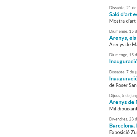
Dissabte,
21
de
Saló d'art 
Mostra d'art 
Diumenge,
15
d
Arenys, els
Arenys de Mar
Diumenge,
15
d
Inauguració
Dissabte,
7
de
j
Inauguració
de Roser Sa
Dijous,
5
de
jun
Arenys de 
Mil dibuixant
Divendres,
23
d
Barcelona. 
Exposició Zu