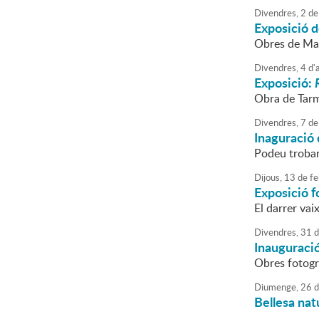
Divendres,
2
de
Exposició d
Obres de Mar
Divendres,
4
d'
a
Exposició:
Obra de Tar
Divendres,
7
de
Inaguració 
Podeu troba
Dijous,
13
de
fe
Exposició f
El darrer vai
Divendres,
31
d
Inauguració
Obres fotogr
Diumenge,
26
d
Bellesa nat