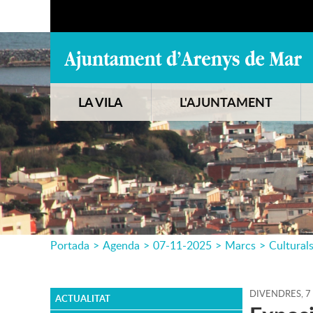
LA VILA
L'AJUNTAMENT
Portada
>
Agenda
>
07-11-2025
>
Marcs
>
Cultural
DIVENDRES,
7
ACTUALITAT