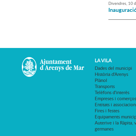
Divendres,
10
d
Inauguració
LA VILA
Dades del municipi
Història d'Arenys
Plànol
Transports
Telèfons d'interès
Empreses i comerço
Entitats i associacion
Fires i festes
Equipaments municip
Auterive i la Ràpita, 
germanes