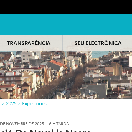
TRANSPARÈNCIA
SEU ELECTRÒNICA
s
>
2025
>
Exposicions
DE
NOVEMBRE
DE
2025
-
6 H TARDA