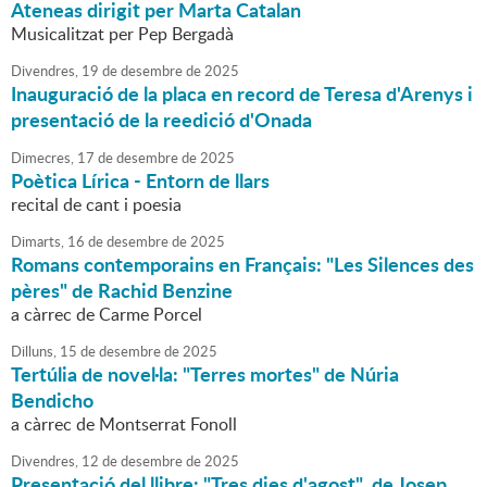
Ateneas dirigit per Marta Catalan
Musicalitzat per Pep Bergadà
Divendres,
19
de
desembre
de
2025
Inauguració de la placa en record de Teresa d'Arenys i
presentació de la reedició d'Onada
Dimecres,
17
de
desembre
de
2025
Poètica Lírica - Entorn de llars
recital de cant i poesia
Dimarts,
16
de
desembre
de
2025
Romans contemporains en Français: "Les Silences des
pères" de Rachid Benzine
a càrrec de Carme Porcel
Dilluns,
15
de
desembre
de
2025
Tertúlia de novel·la: "Terres mortes" de Núria
Bendicho
a càrrec de Montserrat Fonoll
Divendres,
12
de
desembre
de
2025
Presentació del llibre: "Tres dies d'agost" de Josep