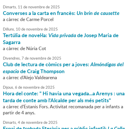
Dimarts,
11
de
novembre
de
2025
Converses a la carta en francès:
Un brin de causette
a càrrec de Carme Porcel
Dilluns,
10
de
novembre
de
2025
Tertúlia de novel·la:
Vida privada
de Josep Maria de
Sagarra
a càrrec de Núria Cot
Divendres,
7
de
novembre
de
2025
Club de lectura de còmics per a joves:
Almóndigas del
espacio
de Craig Thompson
a càrrec d'Alejo Valdearena
Dijous,
6
de
novembre
de
2025
Hora del conte: " Hi havia una vegada...a Arenys : una
tarda de conte amb l'Alcalde per als més petits"
a càrrec d'Estanis Fors. Activitat recomanada per a infants a
partir de 4 anys.
Dimarts,
4
de
novembre
de
2025
Espai de trobada literària per a públic infantil:
La Colla