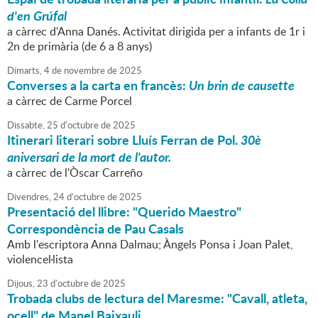
d'en Grúfal
a càrrec d'Anna Danés. Activitat dirigida per a infants de 1r i
2n de primària (de 6 a 8 anys)
Dimarts,
4
de
novembre
de
2025
Converses a la carta en francès:
Un brin de causette
a càrrec de Carme Porcel
Dissabte,
25
d'
octubre
de
2025
Itinerari literari sobre Lluís Ferran de Pol.
30è
aniversari de la mort de l'autor.
a càrrec de l'Òscar Carreño
Divendres,
24
d'
octubre
de
2025
Presentació del llibre: "Querido Maestro"
Correspondència de Pau Casals
Amb l'escriptora Anna Dalmau; Àngels Ponsa i Joan Palet,
violencel·lista
Dijous,
23
d'
octubre
de
2025
Trobada clubs de lectura del Maresme: "Cavall, atleta,
ocell" de Manel Baixauli