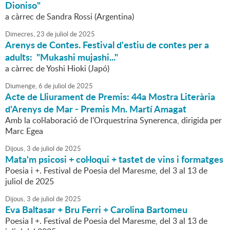
Dioniso"
a càrrec de Sandra Rossi (Argentina)
Dimecres,
23
de
juliol
de
2025
Arenys de Contes. Festival d'estiu de contes per a
adults: "Mukashi mujashi..."
a càrrec de Yoshi Hioki (Japó)
Diumenge,
6
de
juliol
de
2025
Acte de Lliurament de Premis: 44a Mostra Literària
d'Arenys de Mar - Premis Mn. Martí Amagat
Amb la col·laboració de l'Orquestrina Synerenca, dirigida per
Marc Egea
Dijous,
3
de
juliol
de
2025
Mata'm psicosi + col·loqui + tastet de vins i formatges
Poesia i +. Festival de Poesia del Maresme, del 3 al 13 de
juliol de 2025
Dijous,
3
de
juliol
de
2025
Eva Baltasar + Bru Ferri + Carolina Bartomeu
Poesia I +. Festival de Poesia del Maresme, del 3 al 13 de