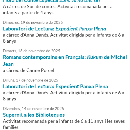
Hora del Conte Especial 25N:
Jo no tinc sirí
A càrrec de Suc de contes. Activitat recomanada per a
infants a partir de 4 anys
Dimecres,
19
de
novembre
de
2025
Laboratori de Lectura:
Expedient Panxa Plena
a càrrec d'Anna Danés. Activitat dirigida per a infants de 6 a
8 anys
Dimarts,
18
de
novembre
de
2025
Romans contemporains en Français:
Kukum
de Michel
Jean
a càrrec de Carme Porcel
Dilluns,
17
de
novembre
de
2025
Laboratori de Lectura: Expedient Panxa Plena
a càrrec d'Anna Danés. Activitat dirigida per a infants de 6 a
8 anys
Divendres,
14
de
novembre
de
2025
Supernit a les Biblioteques
Activitat recomanada per a infants de 6 a 11 anys i les seves
famílies