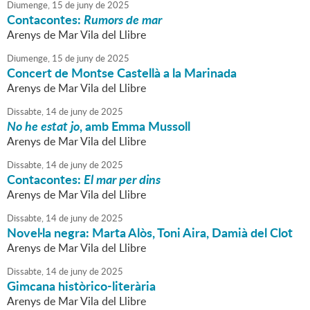
Diumenge,
15
de
juny
de
2025
Contacontes:
Rumors de mar
Arenys de Mar Vila del Llibre
Diumenge,
15
de
juny
de
2025
Concert de Montse Castellà a la Marinada
Arenys de Mar Vila del Llibre
Dissabte,
14
de
juny
de
2025
No he estat jo
, amb Emma Mussoll
Arenys de Mar Vila del Llibre
Dissabte,
14
de
juny
de
2025
Contacontes:
El mar per dins
Arenys de Mar Vila del Llibre
Dissabte,
14
de
juny
de
2025
Novel·la negra: Marta Alòs, Toni Aira, Damià del Clot
Arenys de Mar Vila del Llibre
Dissabte,
14
de
juny
de
2025
Gimcana històrico-literària
Arenys de Mar Vila del Llibre