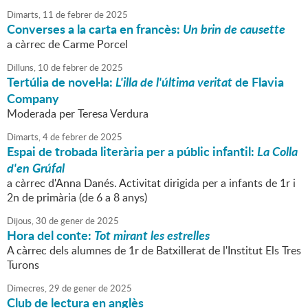
Dimarts,
11
de
febrer
de
2025
Converses a la carta en francès:
Un brin de causette
a càrrec de Carme Porcel
Dilluns,
10
de
febrer
de
2025
Tertúlia de novel·la:
L'illa de l'última veritat
de Flavia
Company
Moderada per Teresa Verdura
Dimarts,
4
de
febrer
de
2025
Espai de trobada literària per a públic infantil:
La Colla
d'en Grúfal
a càrrec d'Anna Danés. Activitat dirigida per a infants de 1r i
2n de primària (de 6 a 8 anys)
Dijous,
30
de
gener
de
2025
Hora del conte:
Tot mirant les estrelles
A càrrec dels alumnes de 1r de Batxillerat de l'Institut Els Tres
Turons
Dimecres,
29
de
gener
de
2025
Club de lectura en anglès