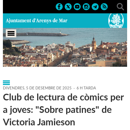
Portada
>
Agenda
>
05-12-
2025
>
Marcs
>
Culturals
>
2025
>
Activitats literàries
DIVENDRES,
5
DE
DESEMBRE
DE
2025
-
6 H TARDA
Club de lectura de còmics per
a joves: "Sobre patines" de
Victoria Jamieson