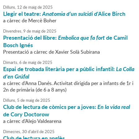
Dilluns,
12
de
maig
de
2025
Llegir el teatre:
Anatomia d'un suïcidi
d'Alice Birch
a càrrec de Mercè Boher
Divendres,
9
de
maig
de
2025
Presentació del llibre:
Embolica que fa fort
de Camil
Bosch Ignés
Presentació a càrrec de Xavier Solà Subirana
Dimarts,
6
de
maig
de
2025
Espai de trobada literària per a públic infantil:
La Colla
d'en Grúfal
a càrrec d'Anna Danés. Activitat dirigida per a infants de 1r i
2n de primària (de 6 a 8 anys)
Dilluns,
5
de
maig
de
2025
Club de lectura de còmics per a joves:
En la vida real
de Cory Doctorow
a càrrec d'Alejo Valdearena
Dimecres,
30
d'
abril
de
2025
Club de lectura en anglès