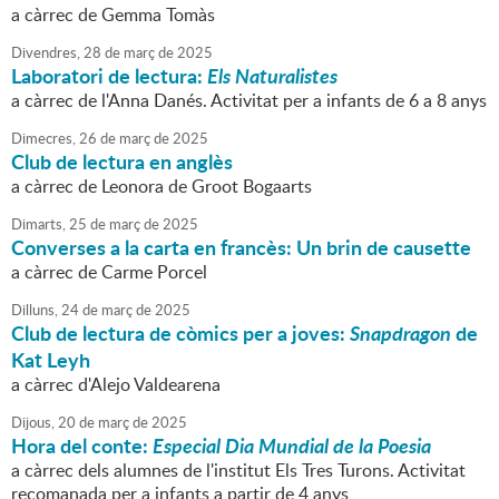
a càrrec de Gemma Tomàs
Divendres,
28
de
març
de
2025
Laboratori de lectura:
Els Naturalistes
a càrrec de l'Anna Danés. Activitat per a infants de 6 a 8 anys
Dimecres,
26
de
març
de
2025
Club de lectura en anglès
a càrrec de Leonora de Groot Bogaarts
Dimarts,
25
de
març
de
2025
Converses a la carta en francès: Un brin de causette
a càrrec de Carme Porcel
Dilluns,
24
de
març
de
2025
Club de lectura de còmics per a joves:
Snapdragon
de
Kat Leyh
a càrrec d'Alejo Valdearena
Dijous,
20
de
març
de
2025
Hora del conte:
Especial Dia Mundial de la Poesia
a càrrec dels alumnes de l'institut Els Tres Turons. Activitat
recomanada per a infants a partir de 4 anys