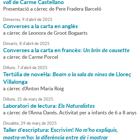
vall
de Carme Castellano
Presentació a càrrec de Pere Fradera Barceló
Dimecres,
9
d'
abril
de
2025
Converses a la carta en anglès
a càrrec de Leonora de Groot Bogaarts
Dimarts,
8
d'
abril
de
2025
Converses a la carta en francès:
Un brin de causette
a càrrec de Carme Porcel
Dilluns,
7
d'
abril
de
2025
Tertúlia de novel·la:
Bearn o la sala de nines
de Lloreç
Villalonga
a càrrec d'Anton Maria Roig
Dilluns,
31
de
març
de
2025
Laboratori de lectura:
Els Naturalistes
a càrrec de l'Anna Danés. Activitat per a infants de 6 a 8 anys
Dissabte,
29
de
març
de
2025
Taller d'escriptura: Escrivim!
No m'ho expliquis,
mostra-m'ho: la diferència entre dir i mostrar