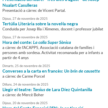
Nualart Casulleras
Presentació a càrrec de Vicent Partal.
Dijous,
27
de
novembre
de
2025
Tertúlia Literària sobre la novel·la negra
Conduïda per Josep Illa i Ximenes, docent i professor jubilat
Dijous,
27
de
novembre
de
2025
Hora del conte:
La colla Super Sònica
a càrrec de l'ACAPPS, Associació catalana de famílies i
persones amb sordesa. Activitat recomanada per a infants a
partir de 4 anys
Dimarts,
25
de
novembre
de
2025
Converses a la carta en francès:
Un brin de causette
a càrrec de Carme Porcel
Dilluns,
24
de
novembre
de
2025
Llegir el teatre:
Tarsius
de Lara Díez Quintanilla
a càrrec de Mercè Boher
Dijous,
20
de
novembre
de
2025