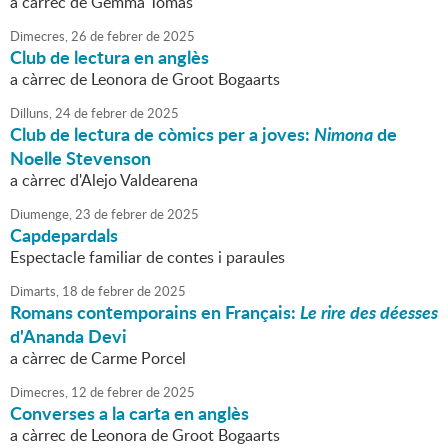
a càrrec de Gemma Tomàs
Dimecres,
26
de
febrer
de
2025
Club de lectura en anglès
a càrrec de Leonora de Groot Bogaarts
Dilluns,
24
de
febrer
de
2025
Club de lectura de còmics per a joves:
Nimona
de
Noelle Stevenson
a càrrec d'Alejo Valdearena
Diumenge,
23
de
febrer
de
2025
Capdepardals
Espectacle familiar de contes i paraules
Dimarts,
18
de
febrer
de
2025
Romans contemporains en Français:
Le rire des déesses
d'Ananda Devi
a càrrec de Carme Porcel
Dimecres,
12
de
febrer
de
2025
Converses a la carta en anglès
a càrrec de Leonora de Groot Bogaarts