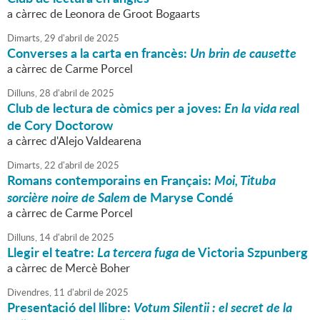
a càrrec de Leonora de Groot Bogaarts
Dimarts,
29
d'
abril
de
2025
Converses a la carta en francès:
Un brin de causette
a càrrec de Carme Porcel
Dilluns,
28
d'
abril
de
2025
Club de lectura de còmics per a joves:
En la vida rea
l
de Cory Doctorow
a càrrec d'Alejo Valdearena
Dimarts,
22
d'
abril
de
2025
Romans contemporains en Français:
Moi, Tituba
sorcière noire de Salem
de Maryse Condé
a càrrec de Carme Porcel
Dilluns,
14
d'
abril
de
2025
Llegir el teatre:
La tercera fuga
de Victoria Szpunberg
a càrrec de Mercè Boher
Divendres,
11
d'
abril
de
2025
Presentació del llibre:
Votum Silentii : el secret de la