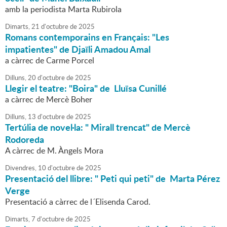
amb la periodista Marta Rubirola
Dimarts,
21
d'
octubre
de
2025
Romans contemporains en Français: "Les
impatientes" de Djaïli Amadou Amal
a càrrec de Carme Porcel
Dilluns,
20
d'
octubre
de
2025
Llegir el teatre: "Boira" de Lluïsa Cunillé
a càrrec de Mercè Boher
Dilluns,
13
d'
octubre
de
2025
Tertúlia de novel·la: " Mirall trencat" de Mercè
Rodoreda
A càrrec de M. Àngels Mora
Divendres,
10
d'
octubre
de
2025
Presentació del llibre: " Peti qui peti" de Marta Pérez
Verge
Presentació a càrrec de l´Elisenda Carod.
Dimarts,
7
d'
octubre
de
2025