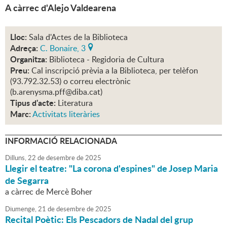
A càrrec d'Alejo Valdearena
Lloc:
Sala d'Actes de la Biblioteca
Adreça:
C. Bonaire, 3
Organitza:
Biblioteca - Regidoria de Cultura
Preu:
Cal inscripció prèvia a la Biblioteca, per telèfon
(93.792.32.53) o correu electrònic
(b.arenysma.pff@diba.cat)
Tipus d'acte:
Literatura
Marc:
Activitats literàries
INFORMACIÓ RELACIONADA
Dilluns,
22
de
desembre
de
2025
Llegir el teatre: "La corona d'espines" de Josep Maria
de Segarra
a càrrec de Mercè Boher
Diumenge,
21
de
desembre
de
2025
Recital Poètic: Els Pescadors de Nadal del grup