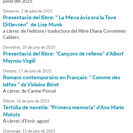
juliol del 2025
Dimecres,
2
de
juliol
de
2025
Presentació del llibre: " La Meva àvia era la Tove
Ditlevsen" de Lise Munk
a càrrec de l'editora i traductora del llibre Diana Coromines
Calders.
Divendres,
20
de
juny
de
2025
Presentació del llibre:
"
Cançons de relleno
" d'Albert
Maynou Virgili
Dimarts,
17
de
juny
de
2025
Romans contemporains en Français:
"
Comme des
bêtes
" de Violaine Bérot
A càrrec de Carme Porcel
Dilluns,
16
de
juny
de
2025
Tertúlia de novel·la:
"
Primera memoria
" d'Ana Maria
Matute
A càrrec d'Enric agustí
Diumenge,
15
de
juny
de
2025