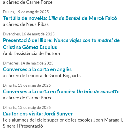
a càrrec de Carme Porcel
Dilluns,
19
de
maig
de
2025
Tertúlia de novel·la:
L'illa de Bembé
de Mercè Falcó
a càrrec de Neus Ribas
Divendres,
16
de
maig
de
2025
Presentació del llibre:
Nunca viajes con tu madre!
de
Cristina Gómez Esquius
Amb l'assistència de l'autora
Dimecres,
14
de
maig
de
2025
Converses a la carta en anglès
a càrrec de Leonora de Groot Bogaarts
Dimarts,
13
de
maig
de
2025
Converses a la carta en francès:
Un brin de causette
a càrrec de Carme Porcel
Dimarts,
13
de
maig
de
2025
L'autor ens visita: Jordi Sunyer
i els alumnes del cicle superior de les escoles Joan Maragall,
Sinera i Presentació