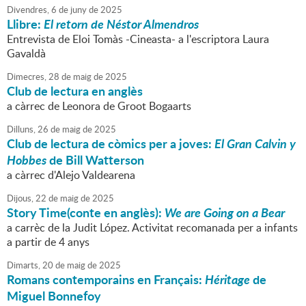
Divendres,
6
de
juny
de
2025
Llibre:
El retorn de Néstor Almendros
Entrevista de Eloi Tomàs -Cineasta- a l'escriptora Laura
Gavaldà
Dimecres,
28
de
maig
de
2025
Club de lectura en anglès
a càrrec de Leonora de Groot Bogaarts
Dilluns,
26
de
maig
de
2025
Club de lectura de còmics per a joves:
El Gran Calvin y
Hobbes
de Bill Watterson
a càrrec d'Alejo Valdearena
Dijous,
22
de
maig
de
2025
Story Time(conte en anglès):
We are Going on a Bear
a carrèc de la Judit López. Activitat recomanada per a infants
a partir de 4 anys
Dimarts,
20
de
maig
de
2025
Romans contemporains en Français:
Héritage
de
Miguel Bonnefoy