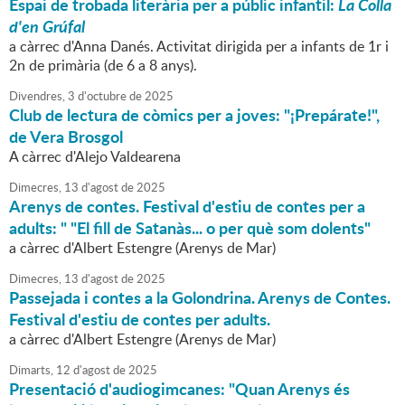
Espai de trobada literària per a públic infantil:
La Colla
d'en Grúfal
a càrrec d'Anna Danés. Activitat dirigida per a infants de 1r i
2n de primària (de 6 a 8 anys).
Divendres,
3
d'
octubre
de
2025
Club de lectura de còmics per a joves: "¡Prepárate!",
de Vera Brosgol
A càrrec d'Alejo Valdearena
Dimecres,
13
d'
agost
de
2025
Arenys de contes. Festival d'estiu de contes per a
adults: " "El fill de Satanàs... o per què som dolents"
a càrrec d'Albert Estengre (Arenys de Mar)
Dimecres,
13
d'
agost
de
2025
Passejada i contes a la Golondrina. Arenys de Contes.
Festival d'estiu de contes per adults.
a càrrec d'Albert Estengre (Arenys de Mar)
Dimarts,
12
d'
agost
de
2025
Presentació d'audiogimcanes: "Quan Arenys és