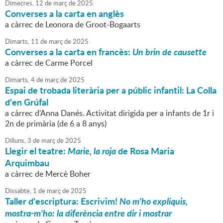
Dimecres,
12
de
març
de
2025
Converses a la carta en anglès
a càrrec de Leonora de Groot-Bogaarts
Dimarts,
11
de
març
de
2025
Converses a la carta en francès:
Un brin de causette
a càrrec de Carme Porcel
Dimarts,
4
de
març
de
2025
Espai de trobada literària per a públic infantil: La Colla
d'en Grúfal
a càrrec d'Anna Danés. Activitat dirigida per a infants de 1r i
2n de primària (de 6 a 8 anys)
Dilluns,
3
de
març
de
2025
Llegir el teatre:
Marie, la roja
de Rosa Maria
Arquimbau
a càrrec de Mercè Boher
Dissabte,
1
de
març
de
2025
Taller d'escriptura: Escrivim!
No m'ho expliquis,
mostra-m'ho: la diferència entre dir i mostrar