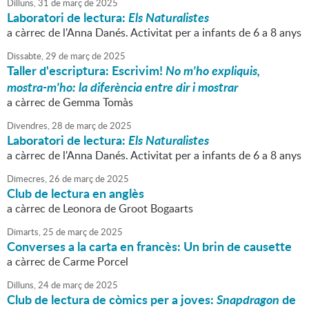
Dilluns,
31
de
març
de
2025
Laboratori de lectura:
Els Naturalistes
a càrrec de l'Anna Danés. Activitat per a infants de 6 a 8 anys
Dissabte,
29
de
març
de
2025
Taller d'escriptura: Escrivim!
No m'ho expliquis,
mostra-m'ho: la diferència entre dir i mostrar
a càrrec de Gemma Tomàs
Divendres,
28
de
març
de
2025
Laboratori de lectura:
Els Naturalistes
a càrrec de l'Anna Danés. Activitat per a infants de 6 a 8 anys
Dimecres,
26
de
març
de
2025
Club de lectura en anglès
a càrrec de Leonora de Groot Bogaarts
Dimarts,
25
de
març
de
2025
Converses a la carta en francès: Un brin de causette
a càrrec de Carme Porcel
Dilluns,
24
de
març
de
2025
Club de lectura de còmics per a joves:
Snapdragon
de