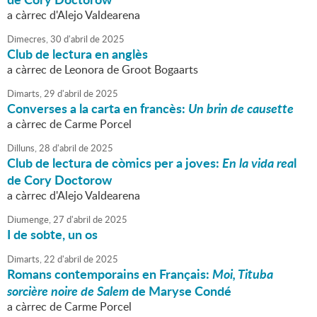
a càrrec d'Alejo Valdearena
Dimecres,
30
d'
abril
de
2025
Club de lectura en anglès
a càrrec de Leonora de Groot Bogaarts
Dimarts,
29
d'
abril
de
2025
Converses a la carta en francès:
Un brin de causette
a càrrec de Carme Porcel
Dilluns,
28
d'
abril
de
2025
Club de lectura de còmics per a joves:
En la vida rea
l
de Cory Doctorow
a càrrec d'Alejo Valdearena
Diumenge,
27
d'
abril
de
2025
I de sobte, un os
Dimarts,
22
d'
abril
de
2025
Romans contemporains en Français:
Moi, Tituba
sorcière noire de Salem
de Maryse Condé
a càrrec de Carme Porcel