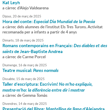
Kat Leyh
a càrrec d'Alejo Valdearena
Dijous,
20
de
març
de
2025
Hora del conte:
Especial Dia Mundial de la Poesia
a càrrec dels alumnes de l'institut Els Tres Turons. Activitat
recomanada per a infants a partir de 4 anys
Dimarts,
18
de
març
de
2025
Romans contemporains en Français:
Des diables et des
saints
de Jean-Baptiste Andrea
a càrrec de Carme Porcel
Diumenge,
16
de
març
de
2025
Teatre musical:
Pares normals
Dissabte,
15
de
març
de
2025
Taller d'escriptura: Escrivim!
No m'ho expliquis,
mostra-m'ho: la diferència entre dir i mostrar
a càrrec de Gemma Tomàs
Divendres,
14
de
març
de
2025
Presentació del llibre:
Mantellina de llana
d'Alejandra