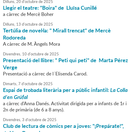
Dilluns,
20
d'
octubre
de
2025
Llegir el teatre: "Boira" de Lluïsa Cunillé
a càrrec de Mercè Boher
Dilluns,
13
d'
octubre
de
2025
Tertúlia de novel·la: " Mirall trencat" de Mercè
Rodoreda
A càrrec de M. Àngels Mora
Divendres,
10
d'
octubre
de
2025
Presentació del llibre: " Peti qui peti" de Marta Pérez
Verge
Presentació a càrrec de l´Elisenda Carod.
Dimarts,
7
d'
octubre
de
2025
Espai de trobada literària per a públic infantil:
La Colla
d'en Grúfal
a càrrec d'Anna Danés. Activitat dirigida per a infants de 1r i
2n de primària (de 6 a 8 anys).
Divendres,
3
d'
octubre
de
2025
Club de lectura de còmics per a joves: "¡Prepárate!",