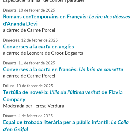
Espectacle familiar de contes i paraules
Dimarts,
18
de
febrer
de
2025
Romans contemporains en Français:
Le rire des déesses
d'Ananda Devi
a càrrec de Carme Porcel
Dimecres,
12
de
febrer
de
2025
Converses a la carta en anglès
a càrrec de Leonora de Groot Bogaarts
Dimarts,
11
de
febrer
de
2025
Converses a la carta en francès:
Un brin de causette
a càrrec de Carme Porcel
Dilluns,
10
de
febrer
de
2025
Tertúlia de novel·la:
L'illa de l'última veritat
de Flavia
Company
Moderada per Teresa Verdura
Dimarts,
4
de
febrer
de
2025
Espai de trobada literària per a públic infantil:
La Colla
d'en Grúfal