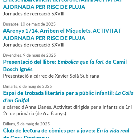
AJORNADA PER RISC DE PLUJA
Jornades de recreació SXVIII
Dissabte,
10
de
maig
de
2025
#Arenys 1714. Arriben el Miquelets.
ACTIVITAT
AJORNADA PER RISC DE PLUJA
Jornades de recreació SXVIII
Divendres,
9
de
maig
de
2025
Presentació del llibre:
Embolica que fa fort
de Camil
Bosch Ignés
Presentació a càrrec de Xavier Solà Subirana
Dimarts,
6
de
maig
de
2025
Espai de trobada literària per a públic infantil:
La Colla
d'en Grúfal
a càrrec d'Anna Danés. Activitat dirigida per a infants de 1r i
2n de primària (de 6 a 8 anys)
Dilluns,
5
de
maig
de
2025
Club de lectura de còmics per a joves:
En la vida real
de Cory Doctorow