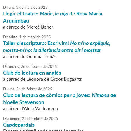
Dilluns,
3
de
març
de
2025
Llegir el teatre:
Marie, la roja
de Rosa Maria
Arquimbau
a càrrec de Mercè Boher
Dissabte,
1
de
març
de
2025
Taller d'escriptura: Escrivim!
No m'ho expliquis,
mostra-m'ho: la diferència entre dir i mostrar
a càrrec de Gemma Tomàs
Dimecres,
26
de
febrer
de
2025
Club de lectura en anglès
a càrrec de Leonora de Groot Bogaarts
Dilluns,
24
de
febrer
de
2025
Club de lectura de còmics per a joves:
Nimona
de
Noelle Stevenson
a càrrec d'Alejo Valdearena
Diumenge,
23
de
febrer
de
2025
Capdepardals