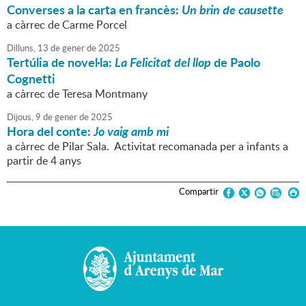
Converses a la carta en francès:
Un brin de causette
a càrrec de Carme Porcel
Dilluns,
13
de
gener
de
2025
Tertúlia de novel·la:
La Felicitat del llop
de Paolo
Cognetti
a càrrec de Teresa Montmany
Dijous,
9
de
gener
de
2025
Hora del conte:
Jo vaig amb mi
a càrrec de Pilar Sala. Activitat recomanada per a infants a
partir de 4 anys
Compartir