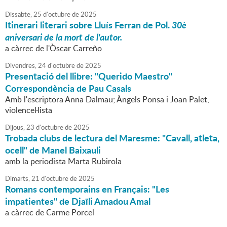
Dissabte,
25
d'
octubre
de
2025
Itinerari literari sobre Lluís Ferran de Pol.
30è
aniversari de la mort de l'autor.
a càrrec de l'Òscar Carreño
Divendres,
24
d'
octubre
de
2025
Presentació del llibre: "Querido Maestro"
Correspondència de Pau Casals
Amb l'escriptora Anna Dalmau; Àngels Ponsa i Joan Palet,
violencel·lista
Dijous,
23
d'
octubre
de
2025
Trobada clubs de lectura del Maresme: "Cavall, atleta,
ocell" de Manel Baixauli
amb la periodista Marta Rubirola
Dimarts,
21
d'
octubre
de
2025
Romans contemporains en Français: "Les
impatientes" de Djaïli Amadou Amal
a càrrec de Carme Porcel