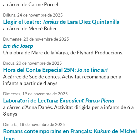
a càrrec de Carme Porcel
Dilluns,
24
de
novembre
de
2025
Llegir el teatre:
Tarsius
de Lara Díez Quintanilla
a càrrec de Mercè Boher
Diumenge,
23
de
novembre
de
2025
Em dic Josep
Una obra de Marc de la Varga, de Flyhard Produccions.
Dijous,
20
de
novembre
de
2025
Hora del Conte Especial 25N:
Jo no tinc sirí
A càrrec de Suc de contes. Activitat recomanada per a
infants a partir de 4 anys
Dimecres,
19
de
novembre
de
2025
Laboratori de Lectura:
Expedient Panxa Plena
a càrrec d'Anna Danés. Activitat dirigida per a infants de 6 a
8 anys
Dimarts,
18
de
novembre
de
2025
Romans contemporains en Français:
Kukum
de Michel
Jean