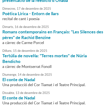
presentació de la reedició d'Onada
Dimecres,
17
de
desembre
de
2025
Poètica Lírica - Entorn de llars
recital de cant i poesia
Dimarts,
16
de
desembre
de
2025
Romans contemporains en Français: "Les Silences des
pères" de Rachid Benzine
a càrrec de Carme Porcel
Dilluns,
15
de
desembre
de
2025
Tertúlia de novel·la: "Terres mortes" de Núria
Bendicho
a càrrec de Montserrat Fonoll
Diumenge,
14
de
desembre
de
2025
El conte de Nadal
Una producció del Cor Tiamat i el Teatre Principal.
Dissabte,
13
de
desembre
de
2025
El conte de Nadal
Una producció del Cor Tiamat i el Teatre Principal.