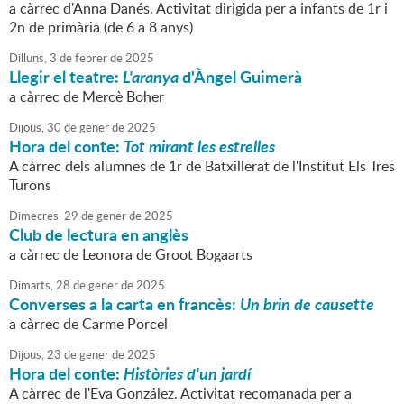
a càrrec d'Anna Danés. Activitat dirigida per a infants de 1r i
2n de primària (de 6 a 8 anys)
Dilluns,
3
de
febrer
de
2025
Llegir el teatre:
L'aranya
d'Àngel Guimerà
a càrrec de Mercè Boher
Dijous,
30
de
gener
de
2025
Hora del conte:
Tot mirant les estrelles
A càrrec dels alumnes de 1r de Batxillerat de l'Institut Els Tres
Turons
Dimecres,
29
de
gener
de
2025
Club de lectura en anglès
a càrrec de Leonora de Groot Bogaarts
Dimarts,
28
de
gener
de
2025
Converses a la carta en francès:
Un brin de causette
a càrrec de Carme Porcel
Dijous,
23
de
gener
de
2025
Hora del conte:
Històries d'un jardí
A càrrec de l'Eva González. Activitat recomanada per a