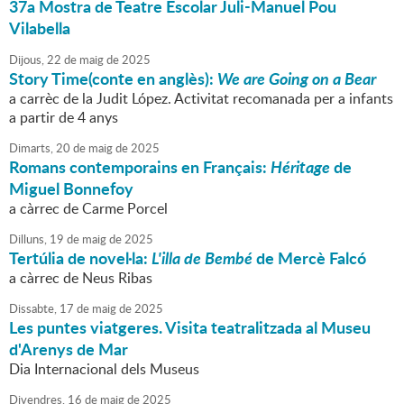
37a Mostra de Teatre Escolar Juli-Manuel Pou
Vilabella
Dijous,
22
de
maig
de
2025
Story Time(conte en anglès):
We are Going on a Bear
a carrèc de la Judit López. Activitat recomanada per a infants
a partir de 4 anys
Dimarts,
20
de
maig
de
2025
Romans contemporains en Français:
Héritage
de
Miguel Bonnefoy
a càrrec de Carme Porcel
Dilluns,
19
de
maig
de
2025
Tertúlia de novel·la:
L'illa de Bembé
de Mercè Falcó
a càrrec de Neus Ribas
Dissabte,
17
de
maig
de
2025
Les puntes viatgeres. Visita teatralitzada al Museu
d'Arenys de Mar
Dia Internacional dels Museus
Divendres,
16
de
maig
de
2025