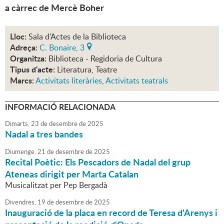
a càrrec de Mercè Boher
Lloc:
Sala d'Actes de la Biblioteca
Adreça:
C. Bonaire, 3
Organitza:
Biblioteca - Regidoria de Cultura
Tipus d'acte:
Literatura, Teatre
Marcs:
Activitats literàries
,
Activitats teatrals
INFORMACIÓ RELACIONADA
Dimarts,
23
de
desembre
de
2025
Nadal a tres bandes
Diumenge,
21
de
desembre
de
2025
Recital Poètic: Els Pescadors de Nadal del grup
Ateneas dirigit per Marta Catalan
Musicalitzat per Pep Bergadà
Divendres,
19
de
desembre
de
2025
Inauguració de la placa en record de Teresa d'Arenys i