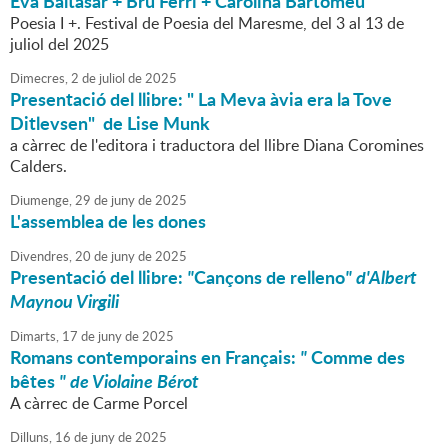
Eva Baltasar + Bru Ferri + Carolina Bartomeu
Poesia I +. Festival de Poesia del Maresme, del 3 al 13 de
juliol del 2025
Dimecres,
2
de
juliol
de
2025
Presentació del llibre: " La Meva àvia era la Tove
Ditlevsen" de Lise Munk
a càrrec de l'editora i traductora del llibre Diana Coromines
Calders.
Diumenge,
29
de
juny
de
2025
L'assemblea de les dones
Divendres,
20
de
juny
de
2025
Presentació del llibre:
"
Cançons de relleno
" d'Albert
Maynou Virgili
Dimarts,
17
de
juny
de
2025
Romans contemporains en Français:
"
Comme des
bêtes
" de Violaine Bérot
A càrrec de Carme Porcel
Dilluns,
16
de
juny
de
2025