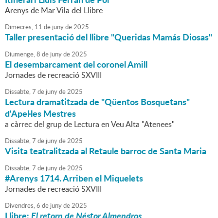
Arenys de Mar Vila del Llibre
Dimecres,
11
de
juny
de
2025
Taller presentació del llibre "Queridas Mamás Diosas"
Diumenge,
8
de
juny
de
2025
El desembarcament del coronel Amill
Jornades de recreació SXVIII
Dissabte,
7
de
juny
de
2025
Lectura dramatitzada de "Qüentos Bosquetans"
d'Apel·les Mestres
a càrrec del grup de Lectura en Veu Alta "Atenees"
Dissabte,
7
de
juny
de
2025
Visita teatralitzada al Retaule barroc de Santa Maria
Dissabte,
7
de
juny
de
2025
#Arenys 1714. Arriben el Miquelets
Jornades de recreació SXVIII
Divendres,
6
de
juny
de
2025
Llibre:
El retorn de Néstor Almendros