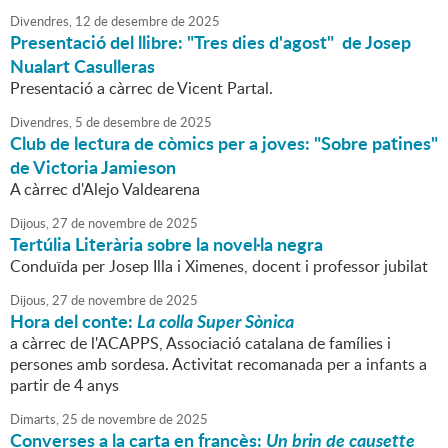
Divendres,
12
de
desembre
de
2025
Presentació del llibre: "Tres dies d'agost" de Josep
Nualart Casulleras
Presentació a càrrec de Vicent Partal.
Divendres,
5
de
desembre
de
2025
Club de lectura de còmics per a joves: "Sobre patines"
de Victoria Jamieson
A càrrec d'Alejo Valdearena
Dijous,
27
de
novembre
de
2025
Tertúlia Literària sobre la novel·la negra
Conduïda per Josep Illa i Ximenes, docent i professor jubilat
Dijous,
27
de
novembre
de
2025
Hora del conte:
La colla Super Sònica
a càrrec de l'ACAPPS, Associació catalana de famílies i
persones amb sordesa. Activitat recomanada per a infants a
partir de 4 anys
Dimarts,
25
de
novembre
de
2025
Converses a la carta en francès:
Un brin de causette