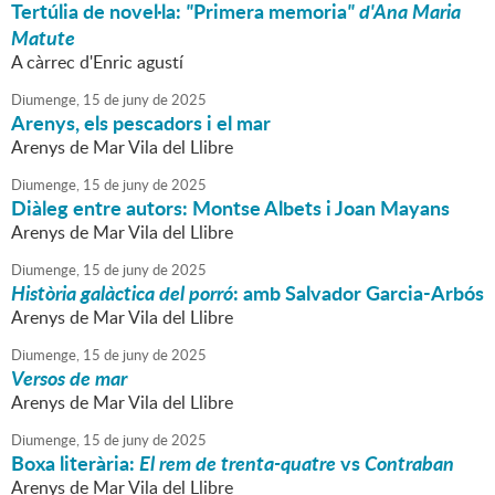
Tertúlia de novel·la:
"
Primera memoria
" d'Ana Maria
Matute
A càrrec d'Enric agustí
Diumenge,
15
de
juny
de
2025
Arenys, els pescadors i el mar
Arenys de Mar Vila del Llibre
Diumenge,
15
de
juny
de
2025
Diàleg entre autors: Montse Albets i Joan Mayans
Arenys de Mar Vila del Llibre
Diumenge,
15
de
juny
de
2025
Història galàctica del porró
: amb Salvador Garcia-Arbós
Arenys de Mar Vila del Llibre
Diumenge,
15
de
juny
de
2025
Versos de mar
Arenys de Mar Vila del Llibre
Diumenge,
15
de
juny
de
2025
Boxa literària:
El rem de trenta-quatre
vs
Contraban
Arenys de Mar Vila del Llibre