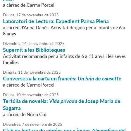
a càrrec de Carme Porcel
Dilluns,
17
de
novembre
de
2025
Laboratori de Lectura: Expedient Panxa Plena
a càrrec d'Anna Danés. Activitat dirigida per a infants de 6 a
8 anys
Divendres,
14
de
novembre
de
2025
Supernit a les Biblioteques
Activitat recomanada per a infants de 6 a 11 anys i les seves
famílies
Dimarts,
11
de
novembre
de
2025
Converses a la carta en francès:
Un brin de causette
a càrrec de Carme Porcel
Dilluns,
10
de
novembre
de
2025
Tertúlia de novel·la:
Vida privada
de Josep Maria de
Sagarra
a càrrec de Núria Cot
Divendres,
7
de
novembre
de
2025
Club de lectura de còmics per a joves:
Almóndigas del