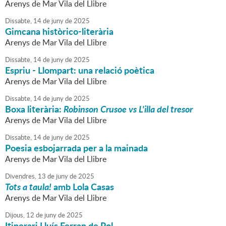
Arenys de Mar Vila del Llibre
Dissabte,
14
de
juny
de
2025
Gimcana històrico-literària
Arenys de Mar Vila del Llibre
Dissabte,
14
de
juny
de
2025
Espriu - Llompart: una relació poètica
Arenys de Mar Vila del Llibre
Dissabte,
14
de
juny
de
2025
Boxa literària:
Robinson Crusoe vs L'illa del tresor
Arenys de Mar Vila del Llibre
Dissabte,
14
de
juny
de
2025
Poesia esbojarrada per a la mainada
Arenys de Mar Vila del Llibre
Divendres,
13
de
juny
de
2025
Tots a taula!
amb Lola Casas
Arenys de Mar Vila del Llibre
Dijous,
12
de
juny
de
2025
Itinerari Lluís Ferran de Pol