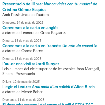
Presentació del llibre:
Nunca viajes con tu madre!
de
Cristina Gómez Esquius
Amb l'assistència de l'autora
Dimecres,
14
de
maig
de
2025
Converses a la carta en anglès
a càrrec de Leonora de Groot Bogaarts
Dimarts,
13
de
maig
de
2025
Converses a la carta en francès:
Un brin de causette
a càrrec de Carme Porcel
Dimarts,
13
de
maig
de
2025
L'autor ens visita: Jordi Sunyer
i els alumnes del cicle superior de les escoles Joan Maragall,
Sinera i Presentació
Dilluns,
12
de
maig
de
2025
Llegir el teatre:
Anatomia d'un suïcidi
d'Alice Birch
a càrrec de Mercè Boher
Diumenge,
11
de
maig
de
2025
El desembarcament del coronel Amill ACTIVITAT