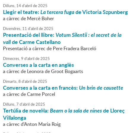
Dilluns,
14
d'
abril
de
2025
Llegir el teatre:
La tercera fuga
de Victoria Szpunberg
a càrrec de Mercè Boher
Divendres,
11
d'
abril
de
2025
Presentació del llibre:
Votum Silentii : el secret de la
vall
de Carme Castellano
Presentació a càrrec de Pere Fradera Barceló
Dimecres,
9
d'
abril
de
2025
Converses a la carta en anglès
a càrrec de Leonora de Groot Bogaarts
Dimarts,
8
d'
abril
de
2025
Converses a la carta en francès:
Un brin de causette
a càrrec de Carme Porcel
Dilluns,
7
d'
abril
de
2025
Tertúlia de novel·la:
Bearn o la sala de nines
de Lloreç
Villalonga
a càrrec d'Anton Maria Roig