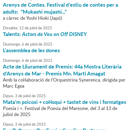
Arenys de Contes. Festival d'estiu de contes per a
adults: "Mukashi mujashi..."
a càrrec de Yoshi Hioki (Japó)
Dissabte,
12
de
juliol
de
2025
Talents:
Actors de Veu en Off DISNEY
Diumenge,
6
de
juliol
de
2025
L'assemblea de les dones
Diumenge,
6
de
juliol
de
2025
Acte de Lliurament de Premis: 44a Mostra Literària
d'Arenys de Mar - Premis Mn. Martí Amagat
Amb la col·laboració de l'Orquestrina Synerenca, dirigida per
Marc Egea
Dijous,
3
de
juliol
de
2025
Mata'm psicosi + col·loqui + tastet de vins i formatges
Poesia i +. Festival de Poesia del Maresme, del 3 al 13 de
juliol de 2025
Dijous,
3
de
juliol
de
2025