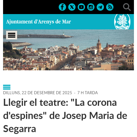
Portada
>
Agenda
>
22-12-
2025
>
Marcs
>
Culturals
>
2025
>
Activitats literàries
DILLUNS,
22
DE
DESEMBRE
DE
2025
-
7 H TARDA
Llegir el teatre: "La corona
d'espines" de Josep Maria de
Segarra