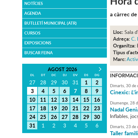
Hora d
NOTÍCIES
a càrrec de
AGENDA
BUTLLETÍ MUNICIPAL (ATR)
Lloc:
Sala d
CURSOS
Adreça:
C. 
EXPOSICIONS
Organitza:
Tipus d'act
BUSCAR FEINA
Marc:
Activ
AGOST 2026
INFORMACI
DL
DT
DC
DJ
DV
DS
DG
27
28
29
30
31
1
2
Dimarts,
30
de
3
4
5
6
7
8
9
Cinexic:
L'i
10
11
12
13
14
15
16
Diumenge,
28
d
17
18
19
20
21
22
23
Nadal Geni
Inflables, jo
24
25
26
27
28
29
30
31
1
2
3
4
5
6
Dimarts,
23
de
Taller famil