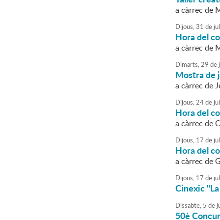
a càrrec de M
Dijous,
31
de
jul
Hora del con
a càrrec de
Dimarts,
29
de
j
Mostra de j
a càrrec de J
Dijous,
24
de
jul
Hora del co
a càrrec de 
Dijous,
17
de
jul
Hora del co
a càrrec de 
Dijous,
17
de
jul
Cinexic "La 
Dissabte,
5
de
ju
50è Concurs