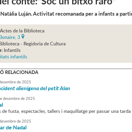
el conte:"Soc un bitxo raro"
 Natàlia Luján. Activitat recomanada per a infants a parti
'Actes de la Biblioteca
Bonaire, 3
Biblioteca - Regidoria de Cultura
e:
Infantils
itats infantils
Ó RELACIONADA
desembre
de
2025
ncident alienígena del petit Alan
e
desembre
de
2025
al
cs de fusta, espectacles, tallers i maquillatge per passar una tarda
desembre
de
2025
iar de Nadal