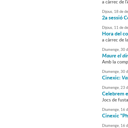
a càrrec de l
Dijous,
18
de
de
2a sessió C
Dijous,
11
de
de
Hora del co
a càrrec de l
Diumenge,
30
d
Maure el di
Amb la comp
Diumenge,
30
d
Cinexic:
Vai
Diumenge,
23
d
Celebrem el
Jocs de fust
Diumenge,
16
d
Cinexic "P
Diumenge,
16
d