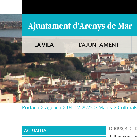
LA VILA
L'AJUNTAMENT
Portada
>
Agenda
>
04-12-2025
>
Marcs
>
Cultural
DIJOUS,
4
DE
D
ACTUALITAT