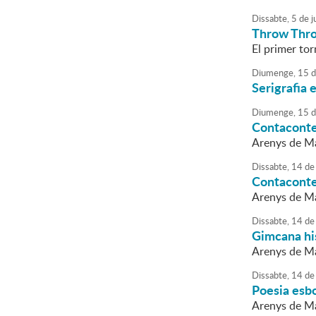
Dissabte,
5
de
ju
Throw Thro
El primer to
Diumenge,
15
d
Serigrafia 
Diumenge,
15
d
Contacont
Arenys de Mar
Dissabte,
14
de
Contacont
Arenys de Mar
Dissabte,
14
de
Gimcana his
Arenys de Mar
Dissabte,
14
de
Poesia esbo
Arenys de Mar