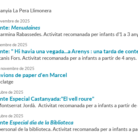
anyia La Pera Llimonera
vembre
de
2025
onte:
Menudaines
Carmina Rabassedes. Activitat recomanada per infants d'1 a 3 an
embre
de
2025
nte: " Hi havia una vegada...a Arenys : una tarda de conte
tanis Fors. Activitat recomanada per a infants a partir de 4 anys.
novembre
de
2025
avions de paper d'en Marcel
iclatge
ubre
de
2025
nte Especial Castanyada:"El vell roure"
ontserrat Jordà. Activitat recomanada per a infants a partir de 
ubre
de
2025
onte
Especial dia de la Biblioteca
personal de la biblioteca. Activitat recomanada per a infants a pa