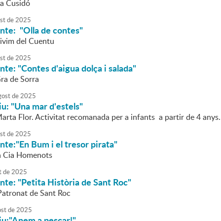
da Cusidó
st
de
2025
nte: "Olla de contes"
Vivim del Cuentu
st
de
2025
nte: "Contes d'aigua dolça i salada"
Gra de Sorra
gost
de
2025
tiu: "Una mar d'estels"
arta Flor. Activitat recomanada per a infants a partir de 4 anys.
st
de
2025
nte:"En Bum i el tresor pirata"
la Cia Homenots
t
de
2025
nte: "Petita Història de Sant Roc"
 Patronat de Sant Roc
ost
de
2025
tiu:"Anem a pescar!"