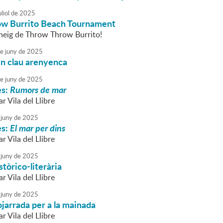
liol
de
2025
w Burrito Beach Tournament
rneig de Throw Throw Burrito!
e
juny
de
2025
en clau arenyenca
e
juny
de
2025
es:
Rumors de mar
 Vila del Llibre
juny
de
2025
es:
El mar per dins
 Vila del Llibre
juny
de
2025
tòrico-literària
 Vila del Llibre
juny
de
2025
jarrada per a la mainada
 Vila del Llibre