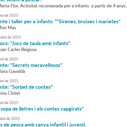
arta Flor. Activitat recomanada per a infants a partir de 4 anys.
iol
de
2025
te i taller per a infants: ""Sirenes, bruixes i marietes"
 Mon Mas
uliol
de
2025
ocs: "Jocs de taula amb infants"
oan Carles Reigosa.
iol
de
2025
nte: "Secrets meravellosos"
Clara Gavaldà
iol
de
2025
nte: "Sorbet de contes"
Gina Clotet
iol
de
2025
sopa de lletres i els contes capgirats"
liol
de
2025
 de pesca amb canya infantil i juvenil.