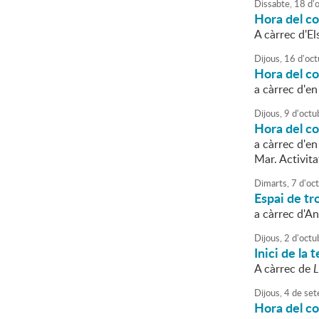
Dissabte,
18
d'
Hora del con
A càrrec d'El
Dijous,
16
d'
oct
Hora del c
a càrrec d'en
Dijous,
9
d'
octu
Hora del co
a càrrec d'e
Mar. Activita
Dimarts,
7
d'
oc
Espai de tro
a càrrec d'An
Dijous,
2
d'
octu
Inici de la
A càrrec de
L
Dijous,
4
de
set
Hora del co