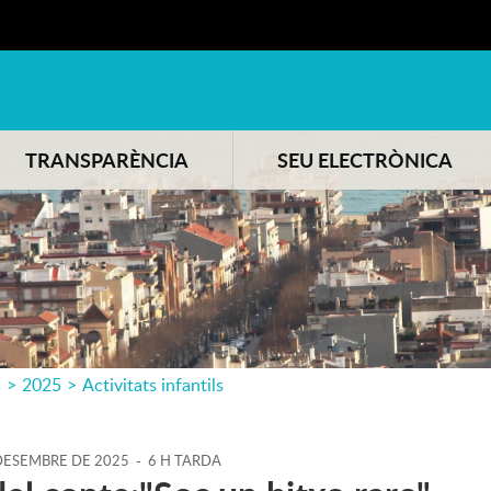
TRANSPARÈNCIA
SEU ELECTRÒNICA
s
>
2025
>
Activitats infantils
ESEMBRE
DE
2025
-
6 H TARDA