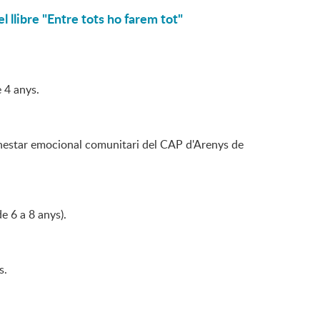
l llibre "Entre tots ho farem tot"
 4 anys.
benestar emocional comunitari del CAP d'Arenys de
e 6 a 8 anys).
s.