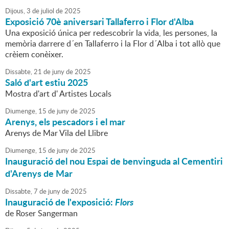
Dijous,
3
de
juliol
de
2025
Exposició 70è aniversari Tallaferro i Flor d'Alba
Una exposició única per redescobrir la vida, les persones, la
memòria darrere d´en Tallaferro i la Flor d´Alba i tot allò que
crèiem conèixer.
Dissabte,
21
de
juny
de
2025
Saló d'art estiu 2025
Mostra d'art d' Artistes Locals
Diumenge,
15
de
juny
de
2025
Arenys, els pescadors i el mar
Arenys de Mar Vila del Llibre
Diumenge,
15
de
juny
de
2025
Inauguració del nou Espai de benvinguda al Cementiri
d'Arenys de Mar
Dissabte,
7
de
juny
de
2025
Inauguració de l'exposició:
Flors
de Roser Sangerman