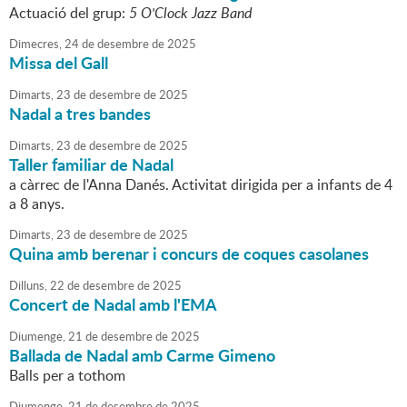
Actuació del grup:
5 O'Clock Jazz Band
Dimecres,
24
de
desembre
de
2025
Missa del Gall
Dimarts,
23
de
desembre
de
2025
Nadal a tres bandes
Dimarts,
23
de
desembre
de
2025
Taller familiar de Nadal
a càrrec de l'Anna Danés. Activitat dirigida per a infants de 4
a 8 anys.
Dimarts,
23
de
desembre
de
2025
Quina amb berenar i concurs de coques casolanes
Dilluns,
22
de
desembre
de
2025
Concert de Nadal amb l'EMA
Diumenge,
21
de
desembre
de
2025
Ballada de Nadal amb Carme Gimeno
Balls per a tothom
Diumenge,
21
de
desembre
de
2025