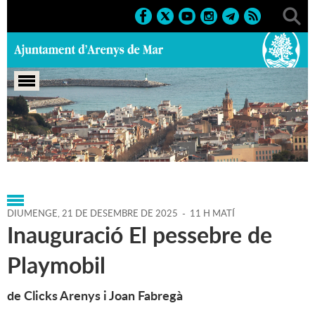
Portada
>
Agenda
>
21-12-
2025
>
Marcs
>
Culturals
>
2025
>
Exposicions
DIUMENGE,
21
DE
DESEMBRE
DE
2025
-
11 H MATÍ
Inauguració El pessebre de
Playmobil
de Clicks Arenys i Joan Fabregà