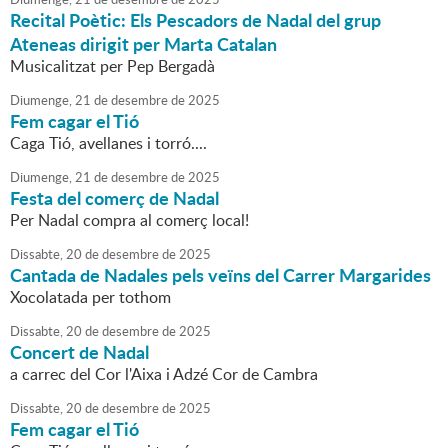
Recital Poètic: Els Pescadors de Nadal del grup
Ateneas dirigit per Marta Catalan
Musicalitzat per Pep Bergadà
Diumenge,
21
de
desembre
de
2025
Fem cagar el Tió
Caga Tió, avellanes i torró....
Diumenge,
21
de
desembre
de
2025
Festa del comerç de Nadal
Per Nadal compra al comerç local!
Dissabte,
20
de
desembre
de
2025
Cantada de Nadales pels veïns del Carrer Margarides
Xocolatada per tothom
Dissabte,
20
de
desembre
de
2025
Concert de Nadal
a carrec del Cor l'Aixa i Adzé Cor de Cambra
Dissabte,
20
de
desembre
de
2025
Fem cagar el Tió