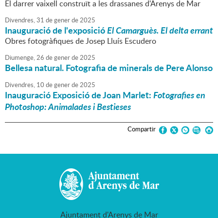
El darrer vaixell construït a les drassanes d'Arenys de Mar
Divendres,
31
de
gener
de
2025
Inauguració de l'exposició
El Camarguès. El delta errant
Obres fotogràfiques de Josep Lluís Escudero
Diumenge,
26
de
gener
de
2025
Bellesa natural. Fotografia de minerals de Pere Alonso
Divendres,
10
de
gener
de
2025
Inauguració Exposició de Joan Marlet:
Fotografies en
Photoshop: Animalades i Bestieses
Compartir
Ajuntament d'Arenys de Mar