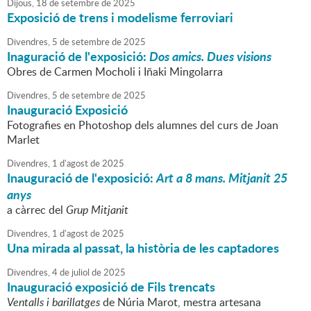
Dijous,
18
de
setembre
de
2025
Exposició de trens i modelisme ferroviari
Divendres,
5
de
setembre
de
2025
Inaguració de l'exposició:
Dos amics. Dues visions
Obres de Carmen Mocholi i Iñaki Mingolarra
Divendres,
5
de
setembre
de
2025
Inauguració Exposició
Fotografies en Photoshop dels alumnes del curs de Joan
Marlet
Divendres,
1
d'
agost
de
2025
Inauguració de l'exposició:
Art a 8 mans. Mitjanit 25
anys
a càrrec del
Grup
Mitjanit
Divendres,
1
d'
agost
de
2025
Una mirada al passat, la història de les captadores
Divendres,
4
de
juliol
de
2025
Inauguració exposició de Fils trencats
Ventalls i barillatges
de Núria Marot, mestra artesana