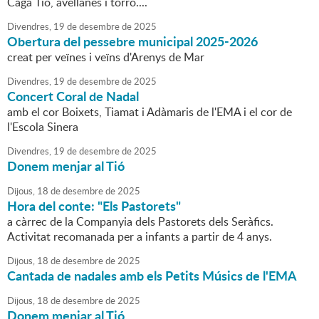
Caga Tió, avellanes i torró....
Divendres,
19
de
desembre
de
2025
Obertura del pessebre municipal 2025-2026
creat per veïnes i veïns d'Arenys de Mar
Divendres,
19
de
desembre
de
2025
Concert Coral de Nadal
amb el cor Boixets, Tiamat i Adàmaris de l'EMA i el cor de
l'Escola Sinera
Divendres,
19
de
desembre
de
2025
Donem menjar al Tió
Dijous,
18
de
desembre
de
2025
Hora del conte: "Els Pastorets"
a càrrec de la Companyia dels Pastorets dels Seràfics.
Activitat recomanada per a infants a partir de 4 anys.
Dijous,
18
de
desembre
de
2025
Cantada de nadales amb els Petits Músics de l'EMA
Dijous,
18
de
desembre
de
2025
Donem menjar al Tió