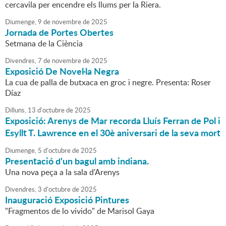
cercavila per encendre els llums per la Riera.
Diumenge,
9
de
novembre
de
2025
Jornada de Portes Obertes
Setmana de la Ciència
Divendres,
7
de
novembre
de
2025
Exposició De Novel·la Negra
La cua de palla de butxaca en groc i negre. Presenta: Roser
Díaz
Dilluns,
13
d'
octubre
de
2025
Exposició: Arenys de Mar recorda Lluís Ferran de Pol i
Esyllt T. Lawrence en el 30è aniversari de la seva mort
Diumenge,
5
d'
octubre
de
2025
Presentació d'un bagul amb indiana.
Una nova peça a la sala d'Arenys
Divendres,
3
d'
octubre
de
2025
Inauguració Exposició Pintures
"Fragmentos de lo vivido" de Marisol Gaya