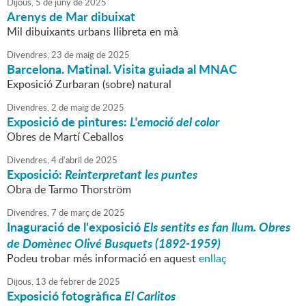
Dijous,
5
de
juny
de
2025
Arenys de Mar dibuixat
Mil dibuixants urbans llibreta en mà
Divendres,
23
de
maig
de
2025
Barcelona. Matinal. Visita guiada al MNAC
Exposició Zurbaran (sobre) natural
Divendres,
2
de
maig
de
2025
Exposició de pintures:
L'emoció del color
Obres de Martí Ceballos
Divendres,
4
d'
abril
de
2025
Exposició:
Reinterpretant les puntes
Obra de Tarmo Thorström
Divendres,
7
de
març
de
2025
Inaguració de l'exposició
Els sentits es fan llum. Obres
de Domènec Olivé Busquets (1892-1959)
Podeu trobar més informació en aquest
enllaç
Dijous,
13
de
febrer
de
2025
Exposició fotogràfica
El Carlitos