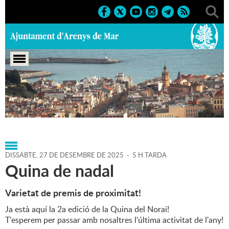
Portada
>
Agenda
>
27-12-
2025
>
Marcs
>
Culturals
>
2025
>
Nadal 25-26
DISSABTE,
27
DE
DESEMBRE
DE
2025
-
5 H TARDA
Quina de nadal
Varietat de premis de proximitat!
Ja està aquí la 2a edició de la Quina del Norai!
T'esperem per passar amb nosaltres l'última activitat de l'any!