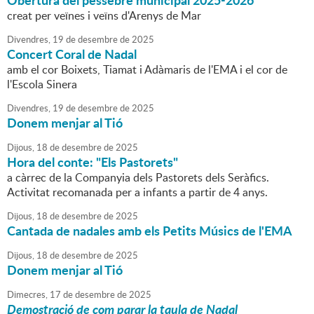
Obertura del pessebre municipal 2025-2026
creat per veïnes i veïns d'Arenys de Mar
Divendres,
19
de
desembre
de
2025
Concert Coral de Nadal
amb el cor Boixets, Tiamat i Adàmaris de l'EMA i el cor de
l'Escola Sinera
Divendres,
19
de
desembre
de
2025
Donem menjar al Tió
Dijous,
18
de
desembre
de
2025
Hora del conte: "Els Pastorets"
a càrrec de la Companyia dels Pastorets dels Seràfics.
Activitat recomanada per a infants a partir de 4 anys.
Dijous,
18
de
desembre
de
2025
Cantada de nadales amb els Petits Músics de l'EMA
Dijous,
18
de
desembre
de
2025
Donem menjar al Tió
Dimecres,
17
de
desembre
de
2025
Demostració de com parar la taula de Nadal