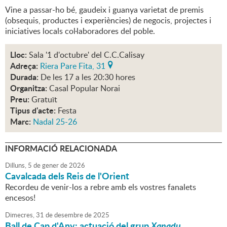
Vine a passar-ho bé, gaudeix i guanya varietat de premis
(obsequis, productes i experiències) de negocis, projectes i
iniciatives locals col·laboradores del poble.
Lloc:
Sala '1 d'octubre' del C.C.Calisay
Adreça:
Riera Pare Fita, 31
Durada:
De les 17 a les 20:30 hores
Organitza:
Casal Popular Norai
Preu:
Gratuït
Tipus d'acte:
Festa
Marc:
Nadal 25-26
INFORMACIÓ RELACIONADA
Dilluns,
5
de
gener
de
2026
Cavalcada dels Reis de l'Orient
Recordeu de venir-los a rebre amb els vostres fanalets
encesos!
Dimecres,
31
de
desembre
de
2025
Ball de Cap d'Any: actuació del grup
Xanadu