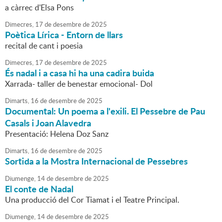
a càrrec d'Elsa Pons
Dimecres,
17
de
desembre
de
2025
Poètica Lírica - Entorn de llars
recital de cant i poesia
Dimecres,
17
de
desembre
de
2025
És nadal i a casa hi ha una cadira buida
Xarrada- taller de benestar emocional- Dol
Dimarts,
16
de
desembre
de
2025
Documental: Un poema a l'exili. El Pessebre de Pau
Casals i Joan Alavedra
Presentació: Helena Doz Sanz
Dimarts,
16
de
desembre
de
2025
Sortida a la Mostra Internacional de Pessebres
Diumenge,
14
de
desembre
de
2025
El conte de Nadal
Una producció del Cor Tiamat i el Teatre Principal.
Diumenge,
14
de
desembre
de
2025