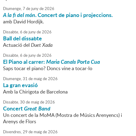
Diumenge,
7
de
juny
de
2026
A la fi del món
. Concert de piano i projeccions.
amb David Hordijk.
Dissabte,
6
de
juny
de
2026
Ball del dissabte
Actuació del
Duet Xada
Dissabte,
6
de
juny
de
2026
El Piano al carrer:
Maria Canals Porta Cua
Saps tocar el piano? Doncs vine a tocar-lo
Diumenge,
31
de
maig
de
2026
La gran evasió
Amb la Chirigota de Barcelona
Dissabte,
30
de
maig
de
2026
Concert
Great Band
Un concert de la MoMA (Mostra de Músics Arenyencs) i
Arenys de Flors
Divendres,
29
de
maig
de
2026