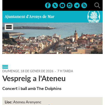
Portada
>
Agenda
>
18-01-
2026
>
Marcs
>
Culturals
>
2026
>
Activitats musicals
DIUMENGE,
18
DE
GENER
DE
2026
-
7 H TARDA
Vespreig a l'Ateneu
Concert i ball amb The Dolphins
Lloc:
Ateneu Arenyenc