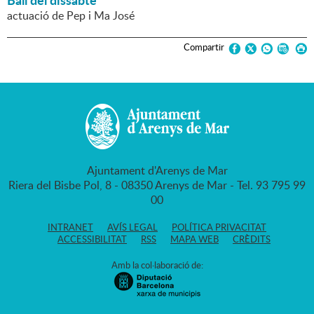
Ball del dissabte
actuació de Pep i Ma José
Compartir
Ajuntament d'Arenys de Mar
Riera del Bisbe Pol, 8 - 08350 Arenys de Mar - Tel. 93 795 99
00
INTRANET
AVÍS LEGAL
POLÍTICA PRIVACITAT
ACCESSIBILITAT
RSS
MAPA WEB
CRÈDITS
Amb la col·laboració de: