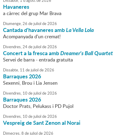
Dissabte,
1
d'
agost
de
2026
Havaneres
a càrrec del grup Mar Brava
Diumenge,
26
de
juliol
de
2026
Cantada d'havaneres amb
La Vella Lola
Acompanyada d'un cremat!
Divendres,
24
de
juliol
de
2026
Concert a la fresca amb
Dreamer's Ball Quartet
Servei de barra - entrada gratuïta
Dissabte,
11
de
juliol
de
2026
Barraques 2026
Sexenni, Brou i Lia Jensen
Divendres,
10
de
juliol
de
2026
Barraques 2026
Doctor Prats, Pelukass i PD Pujol
Divendres,
10
de
juliol
de
2026
Vespreig de Sant Zenon al Norai
Dimecres,
8
de
juliol
de
2026