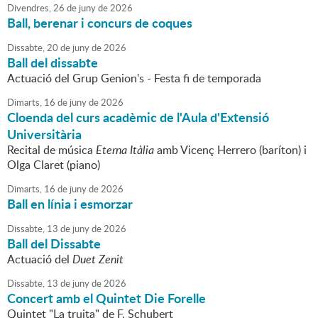
Divendres,
26
de
juny
de
2026
Ball, berenar i concurs de coques
Dissabte,
20
de
juny
de
2026
Ball del dissabte
Actuació del Grup Genion's - Festa fi de temporada
Dimarts,
16
de
juny
de
2026
Cloenda del curs acadèmic de l'Aula d'Extensió
Universitària
Recital de música
Eterna Itàlia
amb Vicenç Herrero (baríton) i
Olga Claret (piano)
Dimarts,
16
de
juny
de
2026
Ball en línia i esmorzar
Dissabte,
13
de
juny
de
2026
Ball del Dissabte
Actuació del
Duet Zenit
Dissabte,
13
de
juny
de
2026
Concert amb el Quintet Die Forelle
Quintet "La truita" de F. Schubert