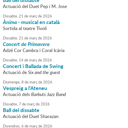
Ball del dissabte
Actuació del Duet Pep i M. Jose
Dissabte,
21
de
març
de
2026
Ànima
- musical en català
Sortida al teatre Tívoli
Dissabte,
21
de
març
de
2026
Concert de Primavera
Adzé Cor Cambra i Coral Icària
Dissabte,
14
de
març
de
2026
Concert i Ballada de Swing
Actuació de
Six and the guest
Diumenge,
8
de
març
de
2026
Vespreig a l'Ateneu
Actuació dels
Barbuts Jazz Band
Dissabte,
7
de
març
de
2026
Ball del dissabte
Actuació del Duet Sharazan
Divendres,
6
de
març
de
2026