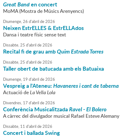
Great Band
en concert
MoMA (Mostra de Músics Arenyencs)
Diumenge,
26
d'
abril
de
2026
Neixen EstrELLES & EstrELLAdos
Dansa i teatre físic sense text
Dissabte,
25
d'
abril
de
2026
Recital fi de grau amb
Quim Estrada Torres
Dissabte,
25
d'
abril
de
2026
Taller obert de batucada amb els Batuaixa
Diumenge,
19
d'
abril
de
2026
Vespreig a l'Ateneu:
Havaneres i cant de taberna
Actuació de
La Vella Lola
Divendres,
17
d'
abril
de
2026
Conferència Musicalitzada
Ravel - El Bolero
A càrrec del divulgador musical Rafael Esteve Alemany
Dissabte,
11
d'
abril
de
2026
Concert i ballada Swing