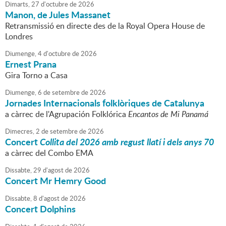
Dimarts,
27
d'
octubre
de
2026
Manon, de Jules Massanet
Retransmissió en directe des de la Royal Opera House de
Londres
Diumenge,
4
d'
octubre
de
2026
Ernest Prana
Gira Torno a Casa
Diumenge,
6
de
setembre
de
2026
Jornades Internacionals folklòriques de Catalunya
a càrrec de l'Agrupación Folklórica
Encantos de Mi Panamá
Dimecres,
2
de
setembre
de
2026
Concert
Collita del 2026 amb regust llatí i dels anys 70
a càrrec del Combo EMA
Dissabte,
29
d'
agost
de
2026
Concert Mr Hemry Good
Dissabte,
8
d'
agost
de
2026
Concert Dolphins