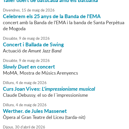
Taller obert de batucada amb els Batuaixa
Divendres,
15
de
maig
de
2026
Celebrem els 25 anys de la Banda de l'EMA
concert amb la Banda de l'EMA i la banda de Santa Perpètua
de Mogoda
Dissabte,
9
de
maig
de
2026
Concert i Ballada de Swing
Actuació de
Amunt Jazz Band
Dissabte,
9
de
maig
de
2026
Slowly Duet
en concert
MoMA, Mostra de Músics Arenyencs
Dilluns,
4
de
maig
de
2026
Curs Joan Vives:
L'impressionisme musical
Claude Debussy, el so de l´impressionisme
Dilluns,
4
de
maig
de
2026
Werther. de Jules Massenet
Òpera al Gran Teatre del Liceu (tarda-nit)
Dijous,
30
d'
abril
de
2026