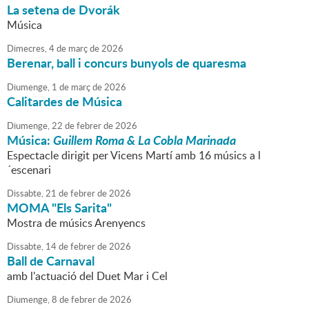
La setena de Dvorák
Música
Dimecres,
4
de
març
de
2026
Berenar, ball i concurs bunyols de quaresma
Diumenge,
1
de
març
de
2026
Calitardes de Música
Diumenge,
22
de
febrer
de
2026
Música:
Guillem Roma & La Cobla Marinada
Espectacle dirigit per Vicens Martí amb 16 músics a l
´escenari
Dissabte,
21
de
febrer
de
2026
MOMA "Els Sarita"
Mostra de músics Arenyencs
Dissabte,
14
de
febrer
de
2026
Ball de Carnaval
amb l'actuació del Duet Mar i Cel
Diumenge,
8
de
febrer
de
2026