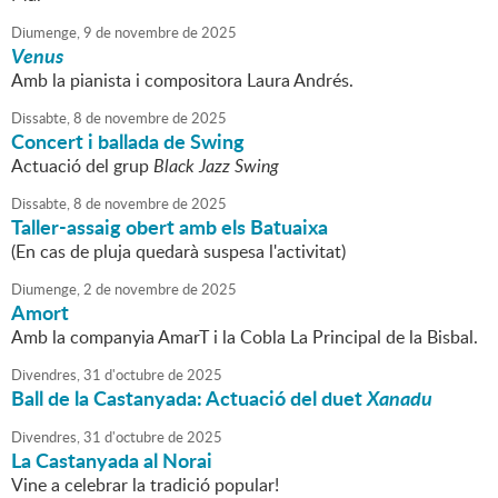
Diumenge,
9
de
novembre
de
2025
Venus
Amb la pianista i compositora Laura Andrés.
Dissabte,
8
de
novembre
de
2025
Concert i ballada de Swing
Actuació del grup
Black Jazz Swing
Dissabte,
8
de
novembre
de
2025
Taller-assaig obert amb els Batuaixa
(En cas de pluja quedarà suspesa l'activitat)
Diumenge,
2
de
novembre
de
2025
Amort
Amb la companyia AmarT i la Cobla La Principal de la Bisbal.
Divendres,
31
d'
octubre
de
2025
Ball de la Castanyada: Actuació del
duet
Xanadu
Divendres,
31
d'
octubre
de
2025
La Castanyada al Norai
Vine a celebrar la tradició popular!