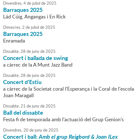
Divendres,
4
de
juliol
de
2025
Barraques 2025
Lád Cúig, Angangas i En Rick
Dimecres,
2
de
juliol
de
2025
Barraques 2025
Enramada
Dissabte,
28
de
juny
de
2025
Concert i ballada de swing
a càrrec de la A Munt Jazz Band
Dissabte,
28
de
juny
de
2025
Concert d'Estiu
a càrrec de la Societat coral l'Esperança i la Coral de l'escola
Joan Maragall
Dissabte,
21
de
juny
de
2025
Ball del dissabte
Festa fi de temporada amb l'actuació del Grup Genion's
Divendres,
20
de
juny
de
2025
Concert i ball:
Amb el grup Reigbord & Joan ILex