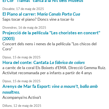
El Cor "Tiamat" canta a la Nit dels Museus
Dissabte,
17
de
maig
de
2025
El Piano al carrer:
Maria Canals Porta Cua
Saps tocar el piano? Doncs vine a tocar-lo
Divendres,
16
de
maig
de
2025
Projecció de la pel·lícula "Les choristes en concert"
(2005)
Concert dels nens i nenes de la pel·lícula "Los chicos del
Coro"
Dijous,
15
de
maig
de
2025
Hora del conte: Cantata
La fàbrica de colors
a carrèc de la coral Els Boixets d'EMA. Direcció Gemma Ruiz.
Activitat recomanada per a infants a partir de 4 anys
Dijous,
15
de
maig
de
2025
Arenys de Mar fa Esport:
vine a moure't, balla amb
nosaltres.
Acompanya'ns Activa't
Dilluns,
12
de
maig
de
2025