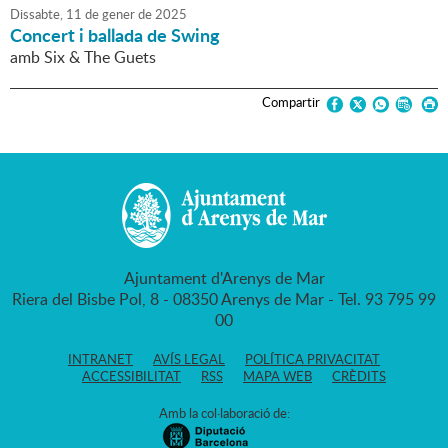
Dissabte,
11
de
gener
de
2025
Concert i ballada de Swing
amb Six & The Guets
Compartir
Ajuntament d'Arenys de Mar
Riera del Bisbe Pol, 8 - 08350 Arenys de Mar - Tel. 93 795 99
00
INTRANET
AVÍS LEGAL
POLÍTICA PRIVACITAT
ACCESSIBILITAT
RSS
MAPA WEB
CRÈDITS
Amb la col·laboració de: