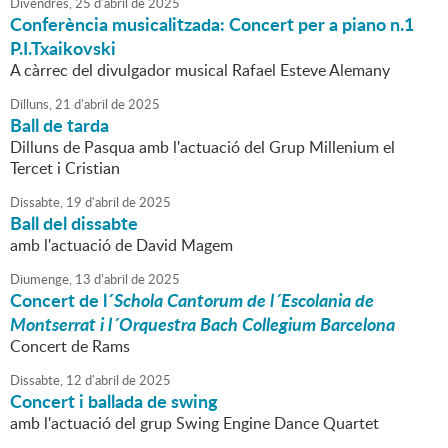
Divendres,
25
d'
abril
de
2025
Conferència musicalitzada: Concert per a piano n.1
P.I.Txaikovski
A càrrec del divulgador musical Rafael Esteve Alemany
Dilluns,
21
d'
abril
de
2025
Ball de tarda
Dilluns de Pasqua amb l'actuació del Grup Millenium el
Tercet i Cristian
Dissabte,
19
d'
abril
de
2025
Ball del dissabte
amb l'actuació de David Magem
Diumenge,
13
d'
abril
de
2025
Concert de l´
Schola Cantorum de l´Escolania de
Montserrat i l´Orquestra Bach Collegium Barcelona
Concert de Rams
Dissabte,
12
d'
abril
de
2025
Concert i ballada de swing
amb l'actuació del grup Swing Engine Dance Quartet