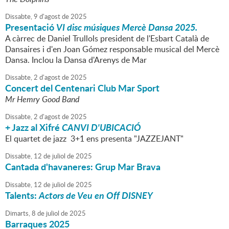
Dissabte,
9
d'
agost
de
2025
Presentació
VI disc músiques Mercè Dansa 2025.
A càrrec de Daniel Trullols president de l'Esbart Català de
Dansaires i d'en Joan Gómez responsable musical del Mercè
Dansa. Inclou la Dansa d'Arenys de Mar
Dissabte,
2
d'
agost
de
2025
Concert del Centenari Club Mar Sport
Mr Hemry Good Band
Dissabte,
2
d'
agost
de
2025
+ Jazz al Xifré
CANVI D'UBICACIÓ
El quartet de jazz 3+1 ens presenta "JAZZEJANT"
Dissabte,
12
de
juliol
de
2025
Cantada d'havaneres: Grup Mar Brava
Dissabte,
12
de
juliol
de
2025
Talents:
Actors de Veu en Off DISNEY
Dimarts,
8
de
juliol
de
2025
Barraques 2025