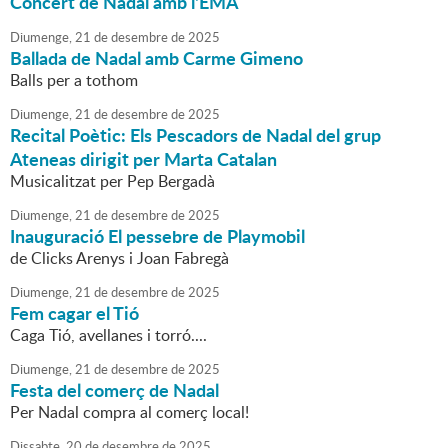
Concert de Nadal amb l'EMA
Diumenge,
21
de
desembre
de
2025
Ballada de Nadal amb Carme Gimeno
Balls per a tothom
Diumenge,
21
de
desembre
de
2025
Recital Poètic: Els Pescadors de Nadal del grup
Ateneas dirigit per Marta Catalan
Musicalitzat per Pep Bergadà
Diumenge,
21
de
desembre
de
2025
Inauguració El pessebre de Playmobil
de Clicks Arenys i Joan Fabregà
Diumenge,
21
de
desembre
de
2025
Fem cagar el Tió
Caga Tió, avellanes i torró....
Diumenge,
21
de
desembre
de
2025
Festa del comerç de Nadal
Per Nadal compra al comerç local!
Dissabte,
20
de
desembre
de
2025