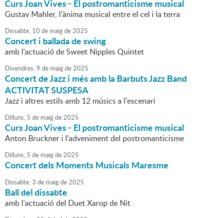
Curs Joan Vives - El postromanticisme musical
Gustav Mahler, l'ànima musical entre el cel i la terra
Dissabte,
10
de
maig
de
2025
Concert i ballada de swing
amb l'actuació de Sweet Nipples Quintet
Divendres,
9
de
maig
de
2025
Concert de Jazz i més amb la Barbuts Jazz Band
ACTIVITAT SUSPESA
Jazz i altres estils amb 12 músics a l'escenari
Dilluns,
5
de
maig
de
2025
Curs Joan Vives - El postromanticisme musical
Anton Bruckner i l'adveniment del postromanticisme
Dilluns,
5
de
maig
de
2025
Concert dels Moments Musicals Maresme
Dissabte,
3
de
maig
de
2025
Ball del dissabte
amb l'actuació del Duet Xarop de Nit