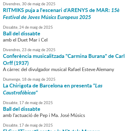
Divendres,
30
de
maig
de
2025
RITMIKS puja a l'escenari d'ARENYS de MAR:
15è
Festival de Joves Músics Europeus 2025
Dissabte,
24
de
maig
de
2025
Ball del dissabte
amb el Duet Mar i Cel
Divendres,
23
de
maig
de
2025
Conferència musicalitzada "Carmina Burana" de Carl
Orff (1937)
A càrrec del divulgador musical Rafael Esteve Alemany
Diumenge,
18
de
maig
de
2025
La Chirigota de Barcelona en presenta
"Las
Caustrofóbicas"
Dissabte,
17
de
maig
de
2025
Ball del dissabte
amb l'actuació de Pep i Ma. José Músics
Dissabte,
17
de
maig
de
2025