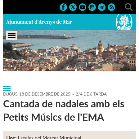
Portada
>
Agenda
>
18-12-
2025
>
Marcs
>
Culturals
>
2025
>
Activitats musicals
DIJOUS,
18
DE
DESEMBRE
DE
2025
-
2/4 DE 6 TARDA
Cantada de nadales amb els
Petits Músics de l'EMA
Lloc:
Escales del Mercat Municipal