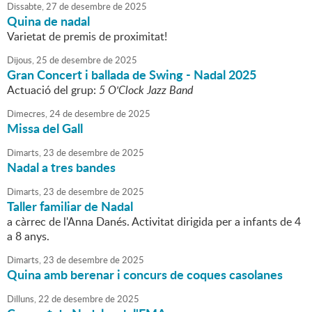
Dissabte,
27
de
desembre
de
2025
Quina de nadal
Varietat de premis de proximitat!
Dijous,
25
de
desembre
de
2025
Gran Concert i ballada de Swing - Nadal 2025
Actuació del grup:
5 O'Clock Jazz Band
Dimecres,
24
de
desembre
de
2025
Missa del Gall
Dimarts,
23
de
desembre
de
2025
Nadal a tres bandes
Dimarts,
23
de
desembre
de
2025
Taller familiar de Nadal
a càrrec de l'Anna Danés. Activitat dirigida per a infants de 4
a 8 anys.
Dimarts,
23
de
desembre
de
2025
Quina amb berenar i concurs de coques casolanes
Dilluns,
22
de
desembre
de
2025