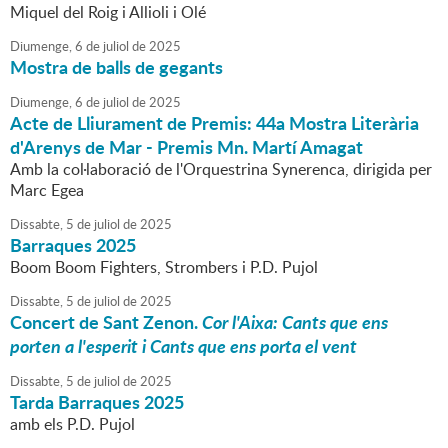
Miquel del Roig i Allioli i Olé
Diumenge,
6
de
juliol
de
2025
Mostra de balls de gegants
Diumenge,
6
de
juliol
de
2025
Acte de Lliurament de Premis: 44a Mostra Literària
d'Arenys de Mar - Premis Mn. Martí Amagat
Amb la col·laboració de l'Orquestrina Synerenca, dirigida per
Marc Egea
Dissabte,
5
de
juliol
de
2025
Barraques 2025
Boom Boom Fighters, Strombers i P.D. Pujol
Dissabte,
5
de
juliol
de
2025
Concert de Sant Zenon.
Cor l'Aixa: Cants que ens
porten a l'esperit i Cants que ens porta el vent
Dissabte,
5
de
juliol
de
2025
Tarda Barraques 2025
amb els P.D. Pujol