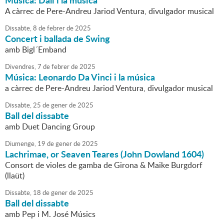
Música: Dalí i la música
A càrrec de Pere-Andreu Jariod Ventura, divulgador musical
Dissabte,
8
de
febrer
de
2025
Concert i ballada de Swing
amb Bigl´Emband
Divendres,
7
de
febrer
de
2025
Música: Leonardo Da Vinci i la música
a càrrec de Pere-Andreu Jariod Ventura, divulgador musical
Dissabte,
25
de
gener
de
2025
Ball del dissabte
amb Duet Dancing Group
Diumenge,
19
de
gener
de
2025
Lachrimae, or Seaven Teares (John Dowland 1604)
Consort de violes de gamba de Girona & Maike Burgdorf
(llaüt)
Dissabte,
18
de
gener
de
2025
Ball del dissabte
amb Pep i M. José Músics