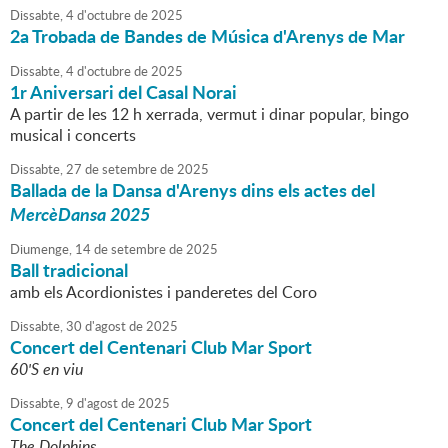
Dissabte,
4
d'
octubre
de
2025
2a Trobada de Bandes de Música d'Arenys de Mar
Dissabte,
4
d'
octubre
de
2025
1r Aniversari del Casal Norai
A partir de les 12 h xerrada, vermut i dinar popular, bingo
musical i concerts
Dissabte,
27
de
setembre
de
2025
Ballada de la Dansa d'Arenys dins els actes del
MercèDansa 2025
Diumenge,
14
de
setembre
de
2025
Ball tradicional
amb els Acordionistes i panderetes del Coro
Dissabte,
30
d'
agost
de
2025
Concert del Centenari Club Mar Sport
60'S en viu
Dissabte,
9
d'
agost
de
2025
Concert del Centenari Club Mar Sport
The Dolphins