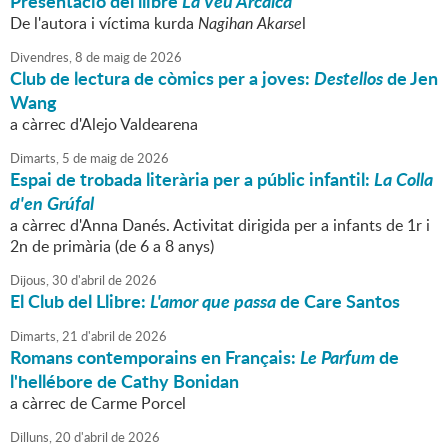
Presentació del llibre
La Veu Arcaica
De l'autora i víctima kurda
Nagihan Akarse
l
Divendres,
8
de
maig
de
2026
Club de lectura de còmics per a joves:
Destellos
de Jen
Wang
a càrrec d'Alejo Valdearena
Dimarts,
5
de
maig
de
2026
Espai de trobada literària per a públic infantil:
La Colla
d'en Grúfal
a càrrec d'Anna Danés. Activitat dirigida per a infants de 1r i
2n de primària (de 6 a 8 anys)
Dijous,
30
d'
abril
de
2026
El Club del Llibre:
L'amor que passa
de Care Santos
Dimarts,
21
d'
abril
de
2026
Romans contemporains en Français:
Le Parfum
de
l'hellébore de Cathy Bonidan
a càrrec de Carme Porcel
Dilluns,
20
d'
abril
de
2026