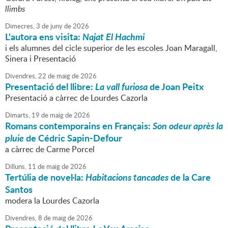
llimbs
Dimecres,
3
de
juny
de
2026
L'autora ens visita:
Najat El Hachmi
i els alumnes del cicle superior de les escoles Joan Maragall,
Sinera i Presentació
Divendres,
22
de
maig
de
2026
Presentació del llibre:
La vall furiosa
de Joan Peitx
Presentació a càrrec de Lourdes Cazorla
Dimarts,
19
de
maig
de
2026
Romans contemporains en Français:
Son odeur après la
pluie
de Cédric Sapin-Defour
a càrrec de Carme Porcel
Dilluns,
11
de
maig
de
2026
Tertúlia de novel·la:
Habitacions tancades
de la Care
Santos
modera la Lourdes Cazorla
Divendres,
8
de
maig
de
2026