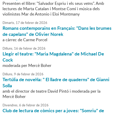
Presenten el llibre: "Salvador Espriu i els seus veïns". Amb
lectures de Marta Catalan i Montse Comí i música dels
violinistes Mar de Antonio i Eloi Montmany
Dimarts,
17
de
febrer
de
2026
Romans contemporains en Français: "Dans les brumes
de capelans" de Olivier Norek
a càrrec de Carme Porcel
Dilluns,
16
de
febrer
de
2026
Llegir el teatre: "Maria Magdalena" de Michael De
Cock
moderada per Mercè Boher
Dilluns,
9
de
febrer
de
2026
Tertúlia de novel·la: " El lladre de quaderns" de Gianni
Solla
amb el director de teatre David Pintó i moderada per la
Mercè Boher
Divendres,
6
de
febrer
de
2026
Club de lectura de còmics per a joves: "Somriu" de