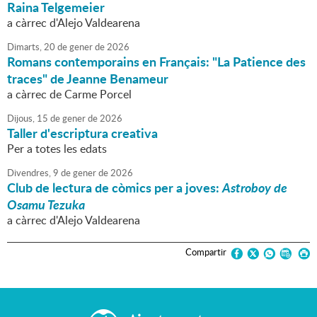
Raina Telgemeier
a càrrec d'Alejo Valdearena
Dimarts,
20
de
gener
de
2026
Romans contemporains en Français: "La Patience des
traces" de Jeanne Benameur
a càrrec de Carme Porcel
Dijous,
15
de
gener
de
2026
Taller d'escriptura creativa
Per a totes les edats
Divendres,
9
de
gener
de
2026
Club de lectura de còmics per a joves:
Astroboy de
Osamu Tezuka
a càrrec d'Alejo Valdearena
Compartir