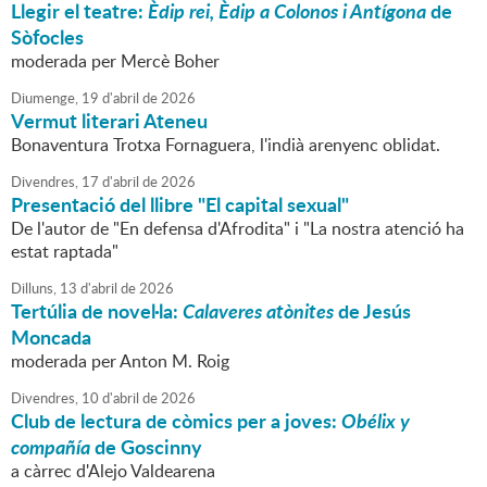
Llegir el teatre:
Èdip rei, Èdip a Colonos i Antígona
de
Sòfocles
moderada per Mercè Boher
Diumenge,
19
d'
abril
de
2026
Vermut literari Ateneu
Bonaventura Trotxa Fornaguera, l'indià arenyenc oblidat.
Divendres,
17
d'
abril
de
2026
Presentació del llibre "El capital sexual"
De l'autor de "En defensa d'Afrodita" i "La nostra atenció ha
estat raptada"
Dilluns,
13
d'
abril
de
2026
Tertúlia de novel·la:
Calaveres atònites
de Jesús
Moncada
moderada per Anton M. Roig
Divendres,
10
d'
abril
de
2026
Club de lectura de còmics per a joves:
Obélix y
compañía
de Goscinny
a càrrec d'Alejo Valdearena