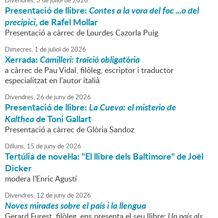
Divendres,
3
de
juliol
de
2026
Presentació de llibre:
Contes a la vora del foc ...o del
precipici
, de Rafel Mollar
Presentació a càrrec de Lourdes Cazorla Puig
Dimecres,
1
de
juliol
de
2026
Xerrada:
Camilleri: traïció obligatòria
a càrrec de Pau Vidal, filòleg, escriptor i traductor
especialitzat en l'autor italià
Divendres,
26
de
juny
de
2026
Presentació de llibre:
La Cueva: el misterio de
Kalthea
de Toni Gallart
Presentació a càrrec de Glòria Sandoz
Dilluns,
15
de
juny
de
2026
Tertúlia de novel·la: "El llibre dels Baltimore" de Joël
Dicker
modera l'Enric Agustí
Divendres,
12
de
juny
de
2026
Noves mirades sobre el país i la llengua
Gerard Furest, filòleg, ens presenta el seu llibre:
Un país als