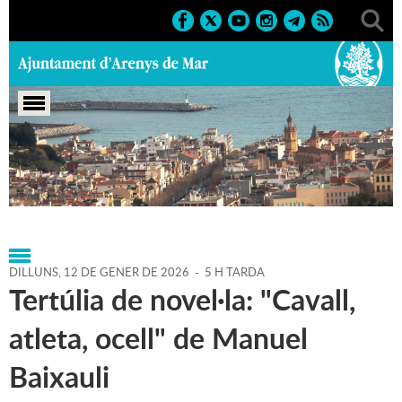
Portada
>
Agenda
>
12-01-
2026
>
Marcs
>
Culturals
>
2026
>
Activitats literàries
DILLUNS,
12
DE
GENER
DE
2026
-
5 H TARDA
Tertúlia de novel·la: "Cavall,
atleta, ocell" de Manuel
Baixauli