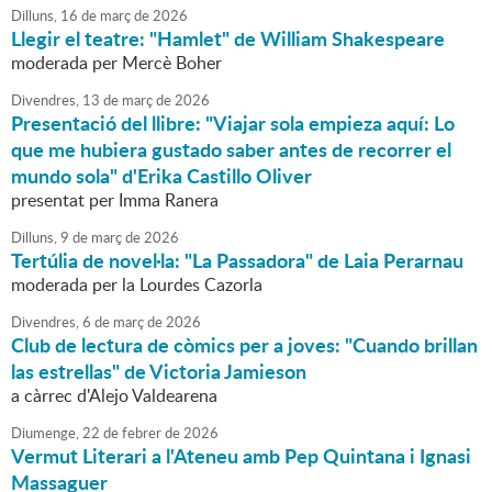
Dilluns,
16
de
març
de
2026
Llegir el teatre: "Hamlet" de William Shakespeare
moderada per Mercè Boher
Divendres,
13
de
març
de
2026
Presentació del llibre: "Viajar sola empieza aquí: Lo
que me hubiera gustado saber antes de recorrer el
mundo sola" d'Erika Castillo Oliver
presentat per Imma Ranera
Dilluns,
9
de
març
de
2026
Tertúlia de novel·la: "La Passadora" de Laia Perarnau
moderada per la Lourdes Cazorla
Divendres,
6
de
març
de
2026
Club de lectura de còmics per a joves: "Cuando brillan
las estrellas" de Victoria Jamieson
a càrrec d'Alejo Valdearena
Diumenge,
22
de
febrer
de
2026
Vermut Literari a l'Ateneu amb Pep Quintana i Ignasi
Massaguer