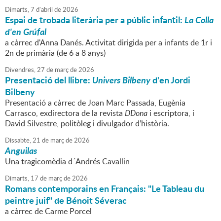
Dimarts,
7
d'
abril
de
2026
Espai de trobada literària per a públic infantil:
La Colla
d'en Grúfal
a càrrec d'Anna Danés. Activitat dirigida per a infants de 1r i
2n de primària (de 6 a 8 anys)
Divendres,
27
de
març
de
2026
Presentació del llibre:
Univers Bilbeny
d'en Jordi
Bilbeny
Presentació a càrrec de Joan Marc Passada, Eugènia
Carrasco, exdirectora de la revista
DDona
i escriptora, i
David Silvestre, politòleg i divulgador d’història.
Dissabte,
21
de
març
de
2026
Anguilas
Una tragicomèdia d´Andrés Cavallin
Dimarts,
17
de
març
de
2026
Romans contemporains en Français: "Le Tableau du
peintre juif" de Bénoit Séverac
a càrrec de Carme Porcel