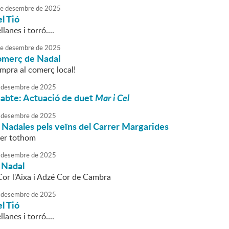
e
desembre
de
2025
l Tió
lanes i torró....
e
desembre
de
2025
comerç de Nadal
mpra al comerç local!
desembre
de
2025
ssabte: Actuació de duet
Mar i Cel
desembre
de
2025
Nadales pels veïns del Carrer Margarides
per tothom
desembre
de
2025
 Nadal
Cor l'Aixa i Adzé Cor de Cambra
desembre
de
2025
l Tió
lanes i torró....