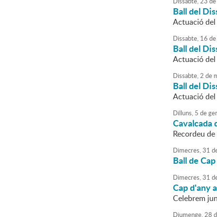
Dissabte,
23
de
Ball del Di
Actuació de
Dissabte,
16
de
Ball del Di
Actuació de
Dissabte,
2
de
m
Ball del Di
Actuació de
Dilluns,
5
de
ge
Cavalcada d
Recordeu de v
Dimecres,
31
d
Ball de Cap
Dimecres,
31
d
Cap d'any a
Celebrem jun
Diumenge,
28
d