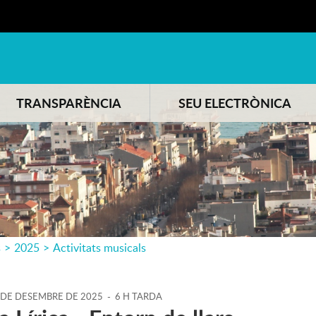
TRANSPARÈNCIA
SEU ELECTRÒNICA
s
>
2025
>
Activitats musicals
DE
DESEMBRE
DE
2025
-
6 H TARDA