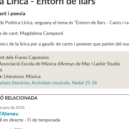
a Lírica - Entorn de llars
ant i poesia
 de Poètica Lírica, enguany el tema és "Entorn de llars - Cants i ra
la de cant: Magdalena Campasol
ics de la lírica per a gaudir de cants i poemes que parlen del nucl
nt dels Frares Caputxins
Associació Escola de Música d'Arenys de Mar i Lashir Studio
ït
e:
Literatura, Música
vitats literàries
,
Activitats musicals
,
Nadal 25-26
Ó RELACIONADA
e
juny
de
2026
l'Ateneu
l en directe - Fi de temporada