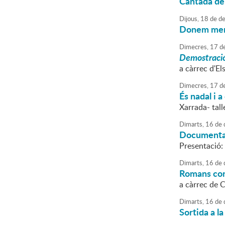
Cantada de
Dijous,
18
de
de
Donem menj
Dimecres,
17
d
Demostració
a càrrec d'El
Dimecres,
17
d
És nadal i a
Xarrada- tal
Dimarts,
16
de
Documental:
Presentació:
Dimarts,
16
de
Romans con
a càrrec de 
Dimarts,
16
de
Sortida a l