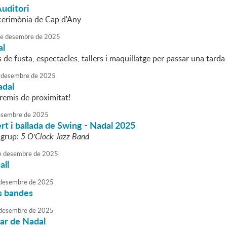
Auditori
 cerimònia de Cap d'Any
e
desembre
de
2025
al
cs de fusta, espectacles, tallers i maquillatge per passar una tarda
desembre
de
2025
adal
remis de proximitat!
sembre
de
2025
t i ballada de Swing - Nadal 2025
 grup:
5 O'Clock Jazz Band
e
desembre
de
2025
all
desembre
de
2025
s bandes
desembre
de
2025
iar de Nadal