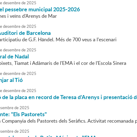
e
desembre
de
2025
el pessebre municipal 2025-2026
nes i veïns d'Arenys de Mar
e
desembre
de
2025
'Auditori de Barcelona
rticipatiu de G.F. Händel. Més de 700 veus a l'escenari
e
desembre
de
2025
ral de Nadal
ixets, Tiamat i Adàmaris de l'EMA i el cor de l'Escola Sinera
e
desembre
de
2025
ar al Tió
e
desembre
de
2025
 de la placa en record de Teresa d'Arenys i presentació 
sembre
de
2025
nte: "Els Pastorets"
a Companyia dels Pastorets dels Seràfics. Activitat recomanada pe
sembre
de
2025