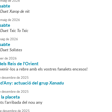
maig
de
2026
ssabte
l
Duet Xarop de nit
maig
de
2026
ssabte
l
Duet Txic To Txic
aig
de
2026
ssabte
l
Duet Solistes
ner
de
2026
els Reis de l'Orient
enir-los a rebre amb els vostres fanalets encesos!
e
desembre
de
2025
 d'Any: actuació del grup
Xanadu
e
desembre
de
2025
 la placeta
ts l'arribada del nou any
e
desembre
de
2025