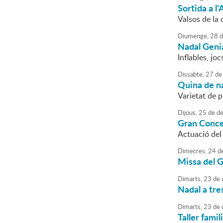
Sortida a l'
Valsos de la
Diumenge,
28
d
Nadal Geni
Inflables, jo
Dissabte,
27
de
Quina de n
Varietat de p
Dijous,
25
de
de
Gran Concer
Actuació del
Dimecres,
24
d
Missa del G
Dimarts,
23
de
Nadal a tre
Dimarts,
23
de
Taller famil