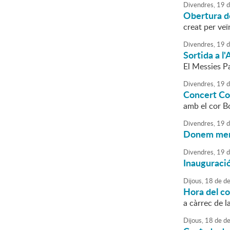
Divendres,
19
d
Obertura d
creat per veï
Divendres,
19
d
Sortida a l
El Messies Pa
Divendres,
19
d
Concert Co
amb el cor Bo
Divendres,
19
d
Donem menj
Divendres,
19
d
Inauguració
Dijous,
18
de
de
Hora del co
a càrrec de l
Dijous,
18
de
de