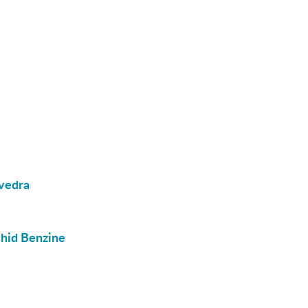
avedra
chid Benzine