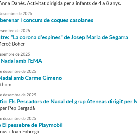
'Anna Danés. Activitat dirigida per a infants de 4 a 8 anys.
desembre
de
2025
berenar i concurs de coques casolanes
esembre
de
2025
eatre: "La corona d'espines" de Josep Maria de Segarra
Mercè Boher
esembre
de
2025
 Nadal amb l'EMA
e
desembre
de
2025
 Nadal amb Carme Gimeno
tothom
e
desembre
de
2025
tic: Els Pescadors de Nadal del grup Ateneas dirigit per 
 per Pep Bergadà
e
desembre
de
2025
 El pessebre de Playmobil
enys i Joan Fabregà