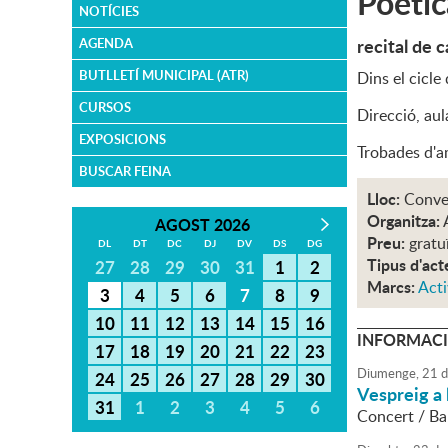
Poètic
NOTÍCIES
recital de c
AGENDA
BUTLLETÍ MUNICIPAL (ATR)
Dins el cicle
CURSOS
Direcció, au
EXPOSICIONS
Trobades d'am
BUSCAR FEINA
Lloc:
Conve
Organitza:
AGOST 2026
Preu:
gratu
DL
DT
DC
DJ
DV
DS
DG
Tipus d'act
27
28
29
30
31
1
2
Marcs:
Acti
3
4
5
6
7
8
9
10
11
12
13
14
15
16
INFORMACI
17
18
19
20
21
22
23
Diumenge,
21
d
24
25
26
27
28
29
30
Vespreig a 
31
1
2
3
4
5
6
Concert / Bal