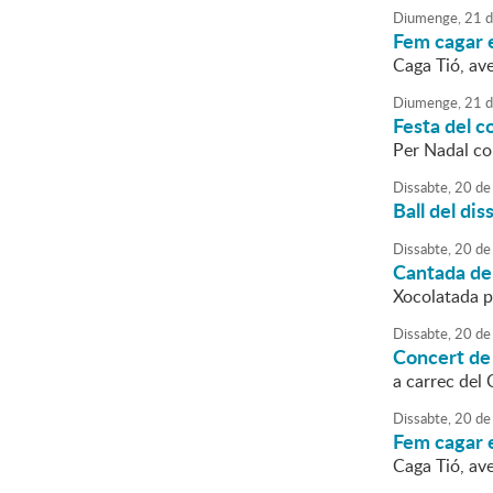
Diumenge,
21
d
Fem cagar e
Caga Tió, avel
Diumenge,
21
d
Festa del 
Per Nadal co
Dissabte,
20
de
Ball del di
Dissabte,
20
de
Cantada de 
Xocolatada 
Dissabte,
20
de
Concert de
a carrec del 
Dissabte,
20
de
Fem cagar e
Caga Tió, avel