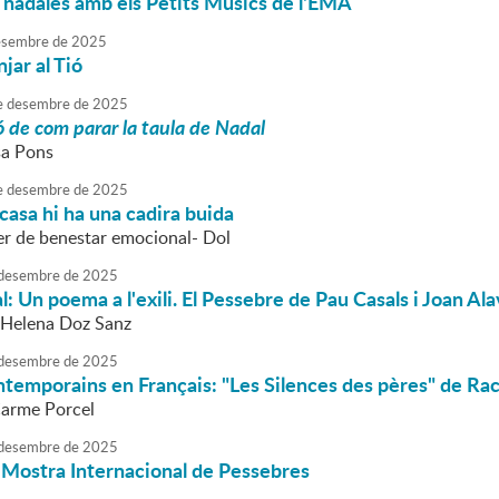
 nadales amb els Petits Músics de l'EMA
sembre
de
2025
ar al Tió
e
desembre
de
2025
 de com parar la taula de Nadal
sa Pons
e
desembre
de
2025
 casa hi ha una cadira buida
ler de benestar emocional- Dol
desembre
de
2025
 Un poema a l'exili. El Pessebre de Pau Casals i Joan Al
 Helena Doz Sanz
desembre
de
2025
temporains en Français: "Les Silences des pères" de Ra
Carme Porcel
desembre
de
2025
a Mostra Internacional de Pessebres