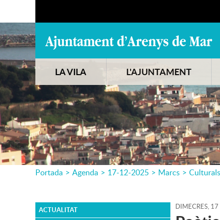
LA VILA
L'AJUNTAMENT
Portada
>
Agenda
>
17-12-2025
>
Marcs
>
Cultural
DIMECRES,
17
ACTUALITAT