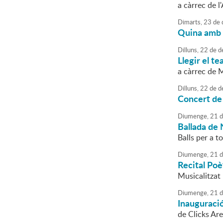
a càrrec de l
Dimarts,
23
de
Quina amb 
Dilluns,
22
de
d
Llegir el t
a càrrec de 
Dilluns,
22
de
d
Concert de
Diumenge,
21
d
Ballada de
Balls per a 
Diumenge,
21
d
Recital Poè
Musicalitzat
Diumenge,
21
d
Inauguració
de Clicks Ar