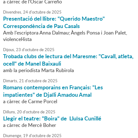
a càrrec de l'Òscar Carreño
Divendres,
24
d'
octubre
de
2025
Presentació del llibre: "Querido Maestro"
Correspondència de Pau Casals
Amb l'escriptora Anna Dalmau; Àngels Ponsa i Joan Palet,
violencel·lista
Dijous,
23
d'
octubre
de
2025
Trobada clubs de lectura del Maresme: "Cavall, atleta,
ocell" de Manel Baixauli
amb la periodista Marta Rubirola
Dimarts,
21
d'
octubre
de
2025
Romans contemporains en Français: "Les
impatientes" de Djaïli Amadou Amal
a càrrec de Carme Porcel
Dilluns,
20
d'
octubre
de
2025
Llegir el teatre: "Boira" de Lluïsa Cunillé
a càrrec de Mercè Boher
Diumenge,
19
d'
octubre
de
2025