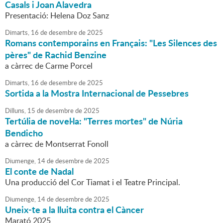
Casals i Joan Alavedra
Presentació: Helena Doz Sanz
Dimarts,
16
de
desembre
de
2025
Romans contemporains en Français: "Les Silences des
pères" de Rachid Benzine
a càrrec de Carme Porcel
Dimarts,
16
de
desembre
de
2025
Sortida a la Mostra Internacional de Pessebres
Dilluns,
15
de
desembre
de
2025
Tertúlia de novel·la: "Terres mortes" de Núria
Bendicho
a càrrec de Montserrat Fonoll
Diumenge,
14
de
desembre
de
2025
El conte de Nadal
Una producció del Cor Tiamat i el Teatre Principal.
Diumenge,
14
de
desembre
de
2025
Uneix-te a la lluita contra el Càncer
Marató 2025