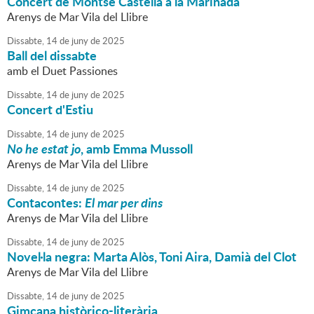
Concert de Montse Castellà a la Marinada
Arenys de Mar Vila del Llibre
Dissabte,
14
de
juny
de
2025
Ball del dissabte
amb el Duet Passiones
Dissabte,
14
de
juny
de
2025
Concert d'Estiu
Dissabte,
14
de
juny
de
2025
No he estat jo
, amb Emma Mussoll
Arenys de Mar Vila del Llibre
Dissabte,
14
de
juny
de
2025
Contacontes:
El mar per dins
Arenys de Mar Vila del Llibre
Dissabte,
14
de
juny
de
2025
Novel·la negra: Marta Alòs, Toni Aira, Damià del Clot
Arenys de Mar Vila del Llibre
Dissabte,
14
de
juny
de
2025
Gimcana històrico-literària