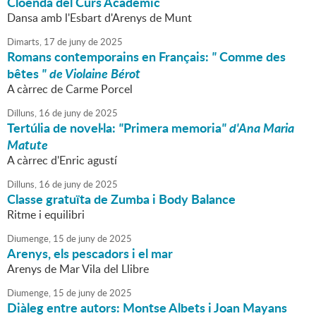
Cloenda del Curs Acadèmic
Dansa amb l'Esbart d'Arenys de Munt
Dimarts,
17
de
juny
de
2025
Romans contemporains en Français:
"
Comme des
bêtes
" de Violaine Bérot
A càrrec de Carme Porcel
Dilluns,
16
de
juny
de
2025
Tertúlia de novel·la:
"
Primera memoria
" d'Ana Maria
Matute
A càrrec d'Enric agustí
Dilluns,
16
de
juny
de
2025
Classe gratuïta de Zumba i Body Balance
Ritme i equilibri
Diumenge,
15
de
juny
de
2025
Arenys, els pescadors i el mar
Arenys de Mar Vila del Llibre
Diumenge,
15
de
juny
de
2025
Diàleg entre autors: Montse Albets i Joan Mayans