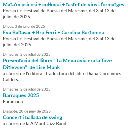
Mata'm psicosi + col·loqui + tastet de vins i formatges
Poesia i +. Festival de Poesia del Maresme, del 3 al 13 de
juliol de 2025
Dijous,
3
de
juliol
de
2025
Eva Baltasar + Bru Ferri + Carolina Bartomeu
Poesia I +. Festival de Poesia del Maresme, del 3 al 13 de
juliol del 2025
Dimecres,
2
de
juliol
de
2025
Presentació del llibre: " La Meva àvia era la Tove
Ditlevsen" de Lise Munk
a càrrec de l'editora i traductora del llibre Diana Coromines
Calders.
Dimecres,
2
de
juliol
de
2025
Barraques 2025
Enramada
Dissabte,
28
de
juny
de
2025
Concert i ballada de swing
a càrrec de la A Munt Jazz Band