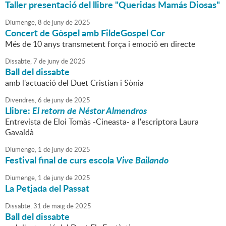
Taller presentació del llibre "Queridas Mamás Diosas"
Diumenge,
8
de
juny
de
2025
Concert de Gòspel amb FildeGospel Cor
Més de 10 anys transmetent força i emoció en directe
Dissabte,
7
de
juny
de
2025
Ball del dissabte
amb l'actuació del Duet Cristian i Sònia
Divendres,
6
de
juny
de
2025
Llibre:
El retorn de Néstor Almendros
Entrevista de Eloi Tomàs -Cineasta- a l'escriptora Laura
Gavaldà
Diumenge,
1
de
juny
de
2025
Festival final de curs escola
Vive Bailando
Diumenge,
1
de
juny
de
2025
La Petjada del Passat
Dissabte,
31
de
maig
de
2025
Ball del dissabte