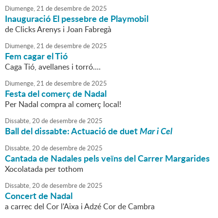
Diumenge,
21
de
desembre
de
2025
Inauguració El pessebre de Playmobil
de Clicks Arenys i Joan Fabregà
Diumenge,
21
de
desembre
de
2025
Fem cagar el Tió
Caga Tió, avellanes i torró....
Diumenge,
21
de
desembre
de
2025
Festa del comerç de Nadal
Per Nadal compra al comerç local!
Dissabte,
20
de
desembre
de
2025
Ball del dissabte: Actuació de duet
Mar i Cel
Dissabte,
20
de
desembre
de
2025
Cantada de Nadales pels veïns del Carrer Margarides
Xocolatada per tothom
Dissabte,
20
de
desembre
de
2025
Concert de Nadal
a carrec del Cor l'Aixa i Adzé Cor de Cambra