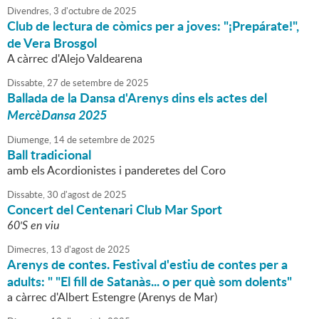
Divendres,
3
d'
octubre
de
2025
Club de lectura de còmics per a joves: "¡Prepárate!",
de Vera Brosgol
A càrrec d'Alejo Valdearena
Dissabte,
27
de
setembre
de
2025
Ballada de la Dansa d'Arenys dins els actes del
MercèDansa 2025
Diumenge,
14
de
setembre
de
2025
Ball tradicional
amb els Acordionistes i panderetes del Coro
Dissabte,
30
d'
agost
de
2025
Concert del Centenari Club Mar Sport
60'S en viu
Dimecres,
13
d'
agost
de
2025
Arenys de contes. Festival d'estiu de contes per a
adults: " "El fill de Satanàs... o per què som dolents"
a càrrec d'Albert Estengre (Arenys de Mar)