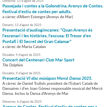
Dimecres,
13
d'
agost
de
2025
Passejada i contes a la Golondrina. Arenys de Contes.
Festival d'estiu de contes per adults.
a càrrec d'Albert Estengre (Arenys de Mar)
Dimarts,
12
d'
agost
de
2025
Presentació d'audiogimcanes: "Quan Arenys és
l'escenari i les històries, l'excusa: El Tresor d'en
Puntafí i El Secret del Gran Calamar"
a càrrec de Marta Catalan
Dissabte,
9
d'
agost
de
2025
Concert del Centenari Club Mar Sport
The Dolphins
Dissabte,
9
d'
agost
de
2025
Presentació
VI disc músiques Mercè Dansa 2025.
A càrrec de Daniel Trullols president de l'Esbart Català de
Dansaires i d'en Joan Gómez responsable musical del Mercè
Dansa. Inclou la Dansa d'Arenys de Mar
Dimecres,
6
d'
agost
de
2025
Arenys de Contes. Festival d'estiu de contes per a