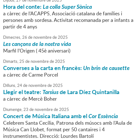
Dijous,
27
de
novembre
de
2025
Hora del conte:
La colla Super Sònica
a càrrec de l'ACAPPS, Associació catalana de famílies i
persones amb sordesa. Activitat recomanada per a infants a
partir de 4 anys
Dimecres,
26
de
novembre
de
2025
Les cançons de la nostra vida
Marfil l'Origen ( 45è aniversari)
Dimarts,
25
de
novembre
de
2025
Converses a la carta en francès:
Un brin de causette
a càrrec de Carme Porcel
Dilluns,
24
de
novembre
de
2025
Llegir el teatre:
Tarsius
de Lara Díez Quintanilla
a càrrec de Mercè Boher
Diumenge,
23
de
novembre
de
2025
Concert de Música Italiana amb el
Cor Essència
Celebrem Santa Cecília, Patrona dels músocs amb l'Aula de
Música Can Llobet, format per 50 cantaires i 4
instrumentistes. Direcció: Lourdes Bartolí