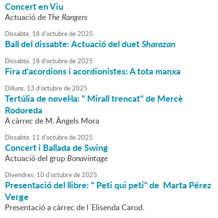
Concert en Viu
Actuació de
The Rangers
Dissabte,
18
d'
octubre
de
2025
Ball del dissabte: Actuació del duet
Sharazan
Dissabte,
18
d'
octubre
de
2025
Fira d'acordions i acordionistes: A tota manxa
Dilluns,
13
d'
octubre
de
2025
Tertúlia de novel·la: " Mirall trencat" de Mercè
Rodoreda
A càrrec de M. Àngels Mora
Dissabte,
11
d'
octubre
de
2025
Concert i Ballada de Swing
Actuació del grup
Bonavintage
Divendres,
10
d'
octubre
de
2025
Presentació del llibre: " Peti qui peti" de Marta Pérez
Verge
Presentació a càrrec de l´Elisenda Carod.