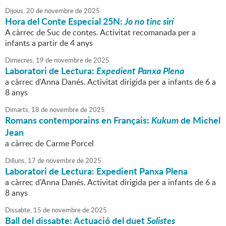
Dijous,
20
de
novembre
de
2025
Hora del Conte Especial 25N:
Jo no tinc sirí
A càrrec de Suc de contes. Activitat recomanada per a
infants a partir de 4 anys
Dimecres,
19
de
novembre
de
2025
Laboratori de Lectura:
Expedient Panxa Plena
a càrrec d'Anna Danés. Activitat dirigida per a infants de 6 a
8 anys
Dimarts,
18
de
novembre
de
2025
Romans contemporains en Français:
Kukum
de Michel
Jean
a càrrec de Carme Porcel
Dilluns,
17
de
novembre
de
2025
Laboratori de Lectura: Expedient Panxa Plena
a càrrec d'Anna Danés. Activitat dirigida per a infants de 6 a
8 anys
Dissabte,
15
de
novembre
de
2025
Ball del dissabte: Actuació del duet
Solistes