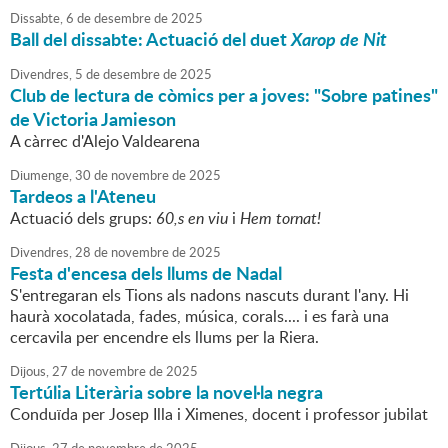
Dissabte,
6
de
desembre
de
2025
Ball del dissabte: Actuació del duet
Xarop de Nit
Divendres,
5
de
desembre
de
2025
Club de lectura de còmics per a joves: "Sobre patines"
de Victoria Jamieson
A càrrec d'Alejo Valdearena
Diumenge,
30
de
novembre
de
2025
Tardeos a l'Ateneu
Actuació dels grups:
60,s en viu
i
Hem tornat!
Divendres,
28
de
novembre
de
2025
Festa d'encesa dels llums de Nadal
S'entregaran els Tions als nadons nascuts durant l'any. Hi
haurà xocolatada, fades, música, corals.... i es farà una
cercavila per encendre els llums per la Riera.
Dijous,
27
de
novembre
de
2025
Tertúlia Literària sobre la novel·la negra
Conduïda per Josep Illa i Ximenes, docent i professor jubilat