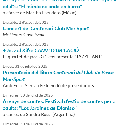
adults: "El miedo no anda en burro"
a càrrec de Martha Escudero (Mèxic)
Dissabte,
2
d'
agost
de
2025
Concert del Centenari Club Mar Sport
Mr Hemry Good Band
Dissabte,
2
d'
agost
de
2025
+ Jazz al Xifré
CANVI D'UBICACIÓ
El quartet de jazz 3+1 ens presenta "JAZZEJANT"
Dijous,
31
de
juliol
de
2025
Presentació del llibre:
Centenari del Club de Pesca
Mar-Sport
Amb Enric Sierra i Fede Sedó de presentadors
Dimecres,
30
de
juliol
de
2025
Arenys de contes. Festival d'estiu de contes per a
adults: "Los Jardines de Dioniso"
a càrrec de Sandra Rossi (Argentina)
Dimecres,
30
de
juliol
de
2025