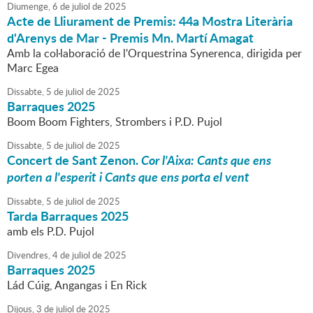
Diumenge,
6
de
juliol
de
2025
Acte de Lliurament de Premis: 44a Mostra Literària
d'Arenys de Mar - Premis Mn. Martí Amagat
Amb la col·laboració de l'Orquestrina Synerenca, dirigida per
Marc Egea
Dissabte,
5
de
juliol
de
2025
Barraques 2025
Boom Boom Fighters, Strombers i P.D. Pujol
Dissabte,
5
de
juliol
de
2025
Concert de Sant Zenon.
Cor l'Aixa: Cants que ens
porten a l'esperit i Cants que ens porta el vent
Dissabte,
5
de
juliol
de
2025
Tarda Barraques 2025
amb els P.D. Pujol
Divendres,
4
de
juliol
de
2025
Barraques 2025
Lád Cúig, Angangas i En Rick
Dijous,
3
de
juliol
de
2025