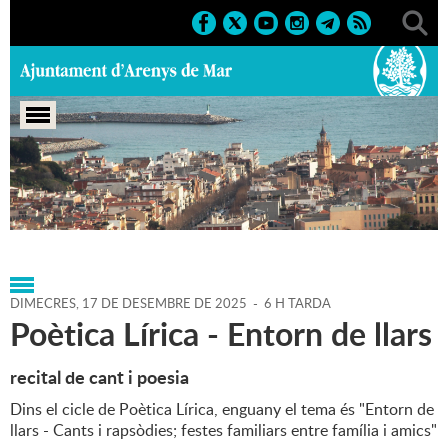
Portada
>
Agenda
>
17-12-
2025
>
Marcs
>
Culturals
>
2025
>
Nadal 25-26
DIMECRES,
17
DE
DESEMBRE
DE
2025
-
6 H TARDA
Poètica Lírica - Entorn de llars
recital de cant i poesia
Dins el cicle de Poètica Lírica, enguany el tema és "Entorn de
llars - Cants i rapsòdies; festes familiars entre família i amics"