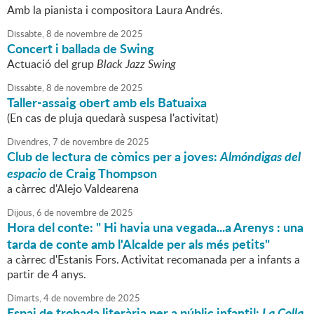
Amb la pianista i compositora Laura Andrés.
Dissabte,
8
de
novembre
de
2025
Concert i ballada de Swing
Actuació del grup
Black Jazz Swing
Dissabte,
8
de
novembre
de
2025
Taller-assaig obert amb els Batuaixa
(En cas de pluja quedarà suspesa l'activitat)
Divendres,
7
de
novembre
de
2025
Club de lectura de còmics per a joves:
Almóndigas del
espacio
de Craig Thompson
a càrrec d'Alejo Valdearena
Dijous,
6
de
novembre
de
2025
Hora del conte: " Hi havia una vegada...a Arenys : una
tarda de conte amb l'Alcalde per als més petits"
a càrrec d'Estanis Fors. Activitat recomanada per a infants a
partir de 4 anys.
Dimarts,
4
de
novembre
de
2025
Espai de trobada literària per a públic infantil:
La Colla