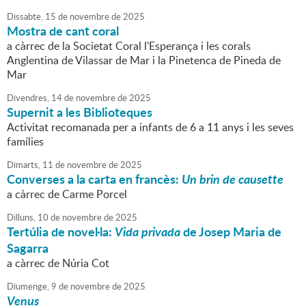
Dissabte,
15
de
novembre
de
2025
Mostra de cant coral
a càrrec de la Societat Coral l'Esperança i les corals
Anglentina de Vilassar de Mar i la Pinetenca de Pineda de
Mar
Divendres,
14
de
novembre
de
2025
Supernit a les Biblioteques
Activitat recomanada per a infants de 6 a 11 anys i les seves
famílies
Dimarts,
11
de
novembre
de
2025
Converses a la carta en francès:
Un brin de causette
a càrrec de Carme Porcel
Dilluns,
10
de
novembre
de
2025
Tertúlia de novel·la:
Vida privada
de Josep Maria de
Sagarra
a càrrec de Núria Cot
Diumenge,
9
de
novembre
de
2025
Venus