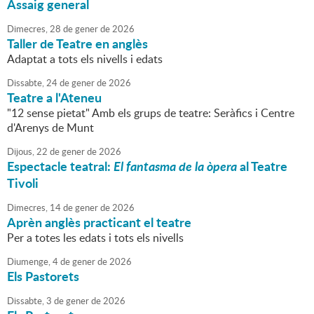
Assaig general
Dimecres,
28
de
gener
de
2026
Taller de Teatre en anglès
Adaptat a tots els nivells i edats
Dissabte,
24
de
gener
de
2026
Teatre a l'Ateneu
"12 sense pietat" Amb els grups de teatre: Seràfics i Centre
d'Arenys de Munt
Dijous,
22
de
gener
de
2026
Espectacle teatral:
El fantasma de la òpera
al Teatre
Tivoli
Dimecres,
14
de
gener
de
2026
Aprèn anglès practicant el teatre
Per a totes les edats i tots els nivells
Diumenge,
4
de
gener
de
2026
Els Pastorets
Dissabte,
3
de
gener
de
2026