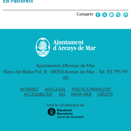
Els Pastorets
Compartir
Ajuntament d'Arenys de Mar
Riera del Bisbe Pol, 8 - 08350 Arenys de Mar - Tel. 93 795 99
00
INTRANET
AVÍS LEGAL
POLÍTICA PRIVACITAT
ACCESSIBILITAT
RSS
MAPA WEB
CRÈDITS
Amb la col·laboració de: