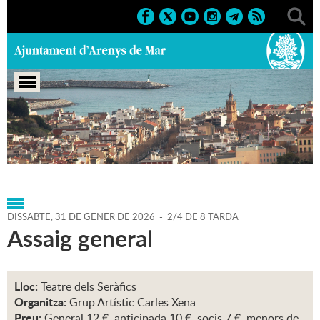
Portada
>
Agenda
>
31-01-
2026
>
Marcs
>
Culturals
>
2026
>
Activitats teatrals
DISSABTE,
31
DE
GENER
DE
2026
-
2/4 DE 8 TARDA
Assaig general
Lloc:
Teatre dels Seràfics
Organitza:
Grup Artístic Carles Xena
Preu:
General 12 €, anticipada 10 €, socis 7 €, menors de