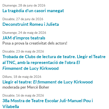
Diumenge,
28
de
juny
de
2026
La tragèdia d'un casori manegat
Dissabte,
27
de
juny
de
2026
Deconstruint Romeu i Julieta
Diumenge,
24
de
maig
de
2026
JAM d'impros teatrals
Posa a prova la creativitat dels actors!
Dissabte,
23
de
maig
de
2026
Trobada de Clubs de lectura de teatre. Llegir el Teatre
al TNC, amb la representació de l'obra
El
Firmament
de Lucy Kirkwood
Dilluns,
18
de
maig
de
2026
Llegir el teatre:
El firmament
de Lucy Kirkwood
moderada per Mercè Boher
Dissabte,
16
de
maig
de
2026
38a Mostra de Teatre Escolar Juli-Manuel Pou i
Vilabella