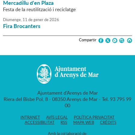
Mercadillu d'en Plaza
Festa de la reutilització i reciclatge
Diumenge,
11
de
gener
de
2026
Fira Brocanters
Compartir
Ajuntament d'Arenys de Mar
Riera del Bisbe Pol, 8 - 08350 Arenys de Mar - Tel. 93 795 99
00
INTRANET
AVÍS LEGAL
POLÍTICA PRIVACITAT
ACCESSIBILITAT
RSS
MAPA WEB
CRÈDITS
Amb la col·laboració de: