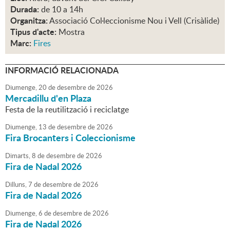
Durada:
de 10 a 14h
Organitza:
Associació Col·leccionisme Nou i Vell (Crisàlide)
Tipus d'acte:
Mostra
Marc:
Fires
INFORMACIÓ RELACIONADA
Diumenge,
20
de
desembre
de
2026
Mercadillu d'en Plaza
Festa de la reutilització i reciclatge
Diumenge,
13
de
desembre
de
2026
Fira Brocanters i Coleccionisme
Dimarts,
8
de
desembre
de
2026
Fira de Nadal 2026
Dilluns,
7
de
desembre
de
2026
Fira de Nadal 2026
Diumenge,
6
de
desembre
de
2026
Fira de Nadal 2026