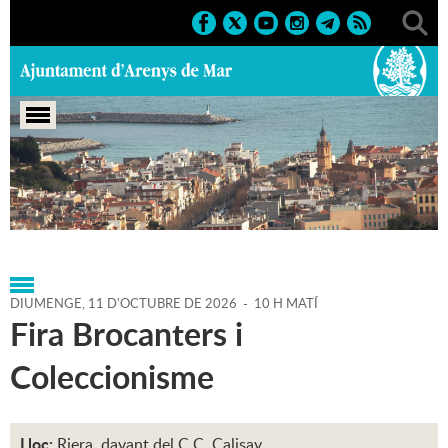
Portada
>
Agenda
>
11-10-
2026
>
Marcs
>
Culturals
>
2026
>
Fires
DIUMENGE,
11
D'
OCTUBRE
DE
2026
-
10 H MATÍ
Fira Brocanters i
Coleccionisme
Lloc:
Riera, davant del C.C. Calisay