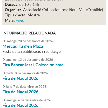
Durada:
de 10 a 14h
Organitza:
Associació Col·leccionisme Nou i Vell (Crisàlide)
Tipus d'acte:
Mostra
Marc:
Fires
INFORMACIÓ RELACIONADA
Diumenge,
20
de
desembre
de
2026
Mercadillu d'en Plaza
Festa de la reutilització i reciclatge
Diumenge,
13
de
desembre
de
2026
Fira Brocanters i Coleccionisme
Dimarts,
8
de
desembre
de
2026
Fira de Nadal 2026
Dilluns,
7
de
desembre
de
2026
Fira de Nadal 2026
Diumenge,
6
de
desembre
de
2026
Fira de Nadal 2026