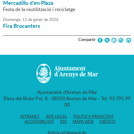
Mercadillu d'en Plaza
Festa de la reutilització i reciclatge
Diumenge,
11
de
gener
de
2026
Fira Brocanters
Compartir
Ajuntament d'Arenys de Mar
Riera del Bisbe Pol, 8 - 08350 Arenys de Mar - Tel. 93 795 99
00
INTRANET
AVÍS LEGAL
POLÍTICA PRIVACITAT
ACCESSIBILITAT
RSS
MAPA WEB
CRÈDITS
Amb la col·laboració de: