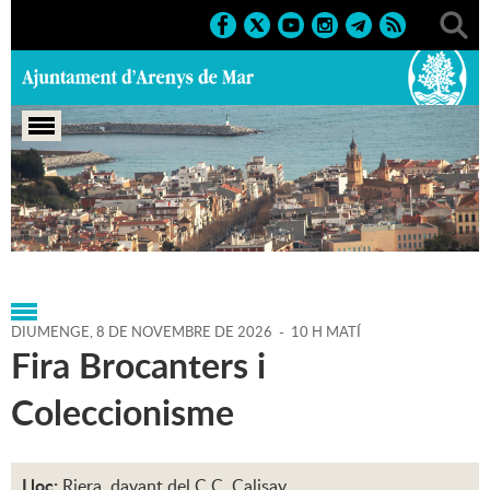
Portada
>
Agenda
>
08-11-
2026
>
Marcs
>
Culturals
>
2026
>
Fires
DIUMENGE,
8
DE
NOVEMBRE
DE
2026
-
10 H MATÍ
Fira Brocanters i
Coleccionisme
Lloc:
Riera, davant del C.C. Calisay