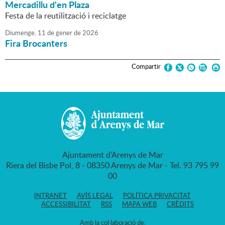
Mercadillu d'en Plaza
Festa de la reutilització i reciclatge
Diumenge,
11
de
gener
de
2026
Fira Brocanters
Compartir
Ajuntament d'Arenys de Mar
Riera del Bisbe Pol, 8 - 08350 Arenys de Mar - Tel. 93 795 99
00
INTRANET
AVÍS LEGAL
POLÍTICA PRIVACITAT
ACCESSIBILITAT
RSS
MAPA WEB
CRÈDITS
Amb la col·laboració de: