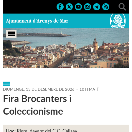
Portada
>
Agenda
>
13-12-
2026
>
Marcs
>
Culturals
>
2026
>
Fires
DIUMENGE,
13
DE
DESEMBRE
DE
2026
-
10 H MATÍ
Fira Brocanters i
Coleccionisme
Lloc:
Riera, davant del C.C. Calisay