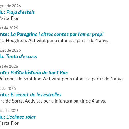
gost
de
2026
iu:
Pluja d'estels
Marta Flor
st
de
2026
onte:
La Peregrina i altres contes per l'amor propi
ara Houghton. Activitat per a infants a partir de 4 anys.
gost
de
2026
la:
Tarda d'escacs
st
de
2026
onte:
Petita història de Sant Roc
Patronat de Sant Roc. Activitat per a infants a partir de 4 anys.
t
de
2026
onte:
El secret de les estrelles
ra de Sorra. Activitat per a infants a partir de 4 anys.
ost
de
2026
iu:
L'eclipse solar
Marta Flor