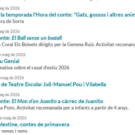
ig
de
2026
la temporada l'Hora del conte: "Gats, gossos i altres an
Gra de Sorra
ig
de
2026
onte:
El Ball sense
un
badall
a Coral Els Boixets dirigits per la Gemma Ruiz. Activitat recomana
e
maig
de
2026
u Genial
ativa sobre el casal d'estiu 2026
maig
de
2026
de Teatre Escolar Juli-Manuel Pou i Vilabella
ig
de
2026
onte:
El Mon d’en Juanito
a càrrec de Juanito
sa Pons. Activitat recomanada per a infants a partir de 4 anys.
e
maig
de
2026
lestine, contes de primavera
 nenes i nens