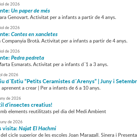
iol
de
2026
onte:
Un paper de més
ara Genovart. Activitat per a infants a partir de 4 anys.
iol
de
2026
onte:
Contes en xancletes
a Companyia Brotà. Activitat per a infants a partir de 4 anys.
iol
de
2026
onte:
Pedra pedreta
arta Esmarats. Activitat per a infants d´1 a 3 anys.
ol
de
2026
iu d´Estiu “Petits Ceramistes d´Arenys” | Juny i Setemb
aprenent a crear | Per a infants de 6 a 10 anys.
uny
de
2026
til d'insectes creatius!
amb elements reutilitzats pel dia del Medi Ambient
juny
de
2026
s visita:
Najat El Hachmi
 del cicle superior de les escoles Joan Maragall, Sinera i Present