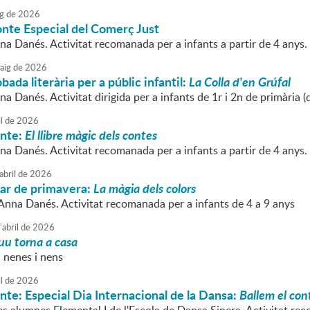
g
de
2026
nte Especial del Comerç Just
na Danés. Activitat recomanada per a infants a partir de 4 anys.
aig
de
2026
bada literària per a públic infantil:
La Colla d'en Grúfal
na Danés. Activitat dirigida per a infants de 1r i 2n de primària (
l
de
2026
onte:
El llibre màgic dels contes
na Danés. Activitat recomanada per a infants a partir de 4 anys.
abril
de
2026
liar de primavera:
La màgia dels colors
'Anna Danés. Activitat recomanada per a infants de 4 a 9 anys
'
abril
de
2026
u torna a casa
 nenes i nens
l
de
2026
nte: Especial Dia Internacional de la Dansa:
Ballem el con