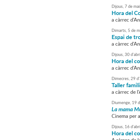
Dijous,
7
de
mai
Hora del Co
a càrrec d'An
Dimarts,
5
de
m
Espai de tro
a càrrec d'An
Dijous,
30
d'
abri
Hora del c
a càrrec d'An
Dimecres,
29
d'
Taller fami
a càrrec de l
Diumenge,
19
d
La mama Mu
Cinema per a
Dijous,
16
d'
abri
Hora del co