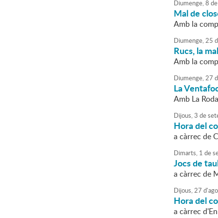
Diumenge,
8
de
Mal de clos
Amb la comp
Diumenge,
25
d
Rucs, la ma
Amb la compa
Diumenge,
27
d
La Ventafoc
Amb La Roda
Dijous,
3
de
set
Hora del c
a càrrec de C
Dimarts,
1
de
s
Jocs de tau
a càrrec de 
Dijous,
27
d'
ago
Hora del c
a càrrec d'En