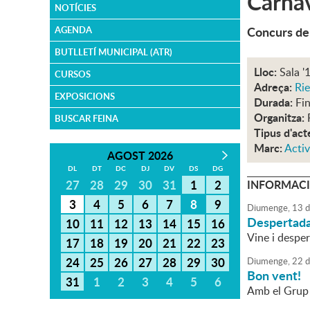
Carnav
NOTÍCIES
Concurs de
AGENDA
BUTLLETÍ MUNICIPAL (ATR)
Lloc:
Sala '
CURSOS
Adreça:
Rie
EXPOSICIONS
Durada:
Fin
Organitza:
BUSCAR FEINA
Tipus d'act
Marc:
Activ
AGOST 2026
DL
DT
DC
DJ
DV
DS
DG
27
28
29
30
31
1
2
INFORMACI
3
4
5
6
7
8
9
Diumenge,
13
d
Despertada
10
11
12
13
14
15
16
Vine i desper
17
18
19
20
21
22
23
24
25
26
27
28
29
30
Diumenge,
22
d
Bon vent!
31
1
2
3
4
5
6
Amb el Grup 