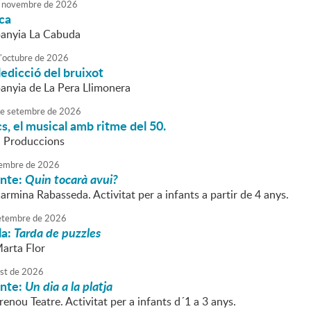
novembre
de
2026
ca
anyia La Cabuda
'
octubre
de
2026
ledicció del bruixot
nyia de La Pera Llimonera
e
setembre
de
2026
s, el musical amb ritme del 50.
 Produccions
embre
de
2026
onte:
Quin tocarà avui?
armina Rabasseda. Activitat per a infants a partir de 4 anys.
etembre
de
2026
la:
Tarda de puzzles
Marta Flor
st
de
2026
onte:
Un dia a la platja
renou Teatre. Activitat per a infants d´1 a 3 anys.