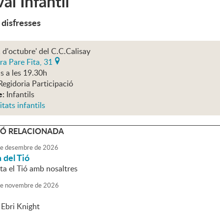
al Infantil
 disfresses
1 d'octubre' del C.C.Calisay
ra Pare Fita, 31
s a les 19.30h
Regidoria Participació
e:
Infantils
itats infantils
Ó RELACIONADA
e
desembre
de
2026
 del Tió
ta el Tió amb nosaltres
e
novembre
de
2026
Ebri Knight