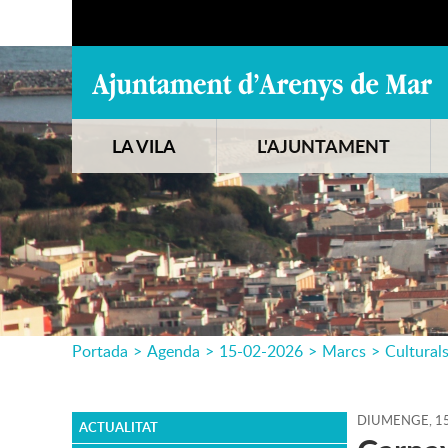
LA VILA
L'AJUNTAMENT
Portada
>
Agenda
>
15-02-2026
>
Marcs
>
Cultural
DIUMENGE,
1
ACTUALITAT