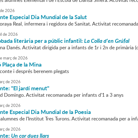
es alumnes Elemental I de l'Escola de Dansa Sinera. Activitat rec
de
2026
nte Especial Dia Mundial de la Salut
oraya Real, infermera i regidora de Sanitat. Activitat recomanada
il
de
2026
bada literària per a públic infantil:
La Colla d'en Grúfal
na Danés. Activitat dirigida per a infants de 1r i 2n de primària (
e
març
de
2026
 Plaça de la Mina
conte i després berenem plegats
rç
de
2026
nte: "El jardí menut"
rid Domingo. Activitat recomanada per infants d'1 a 3 anys
rç
de
2026
nte Especial Dia Mundial de la Poesia
 alumnes de l'Institut Tres Turons. Activitat recomanada per a inf
rç
de
2026
onte:
Un cor dues llars