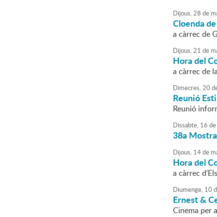
Dijous,
28
de
ma
Cloenda de 
a càrrec de 
Dijous,
21
de
ma
Hora del C
a càrrec de l
Dimecres,
20
d
Reunió Esti
Reunió inform
Dissabte,
16
de
38a Mostra 
Dijous,
14
de
ma
Hora del C
a càrrec d'El
Diumenge,
10
d
Ernest & Ce
Cinema per a