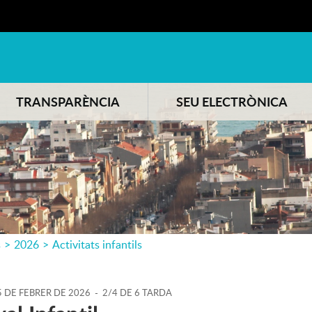
TRANSPARÈNCIA
SEU ELECTRÒNICA
s
>
2026
>
Activitats infantils
5
DE
FEBRER
DE
2026
-
2/4 DE 6 TARDA