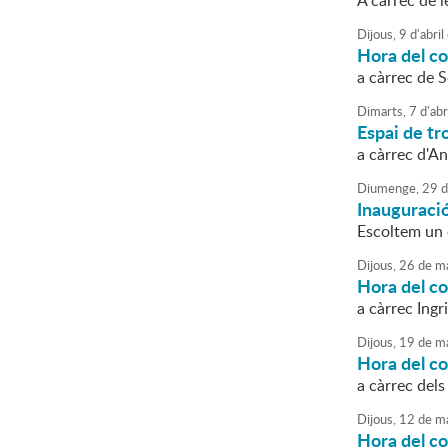
A càrrec de l
Dijous,
9
d'
abril
Hora del co
a càrrec de S
Dimarts,
7
d'
abr
Espai de tro
a càrrec d'An
Diumenge,
29
d
Inauguració
Escoltem un 
Dijous,
26
de
ma
Hora del co
a càrrec Ing
Dijous,
19
de
ma
Hora del co
a càrrec dels
Dijous,
12
de
ma
Hora del c