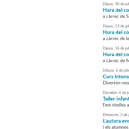
Dijous,
30
de
jul
Hora del c
a càrrec de S
Dijous,
23
de
jul
Hora del c
a càrrec de l
Dijous,
16
de
jul
Hora del c
a càrrec de M
Dilluns,
6
de
juli
Curs Intens
Divertim-nos 
Dissabte,
6
de
j
Taller infan
Fem titelles 
Dimecres,
3
de
L'autora en
i els alumnes