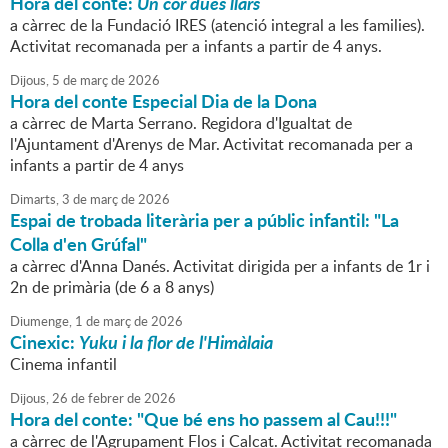
Hora del conte:
Un cor dues llars
a càrrec de la Fundació IRES (atenció integral a les families).
Activitat recomanada per a infants a partir de 4 anys.
Dijous,
5
de
març
de
2026
Hora del conte Especial Dia de la Dona
a càrrec de Marta Serrano. Regidora d'Igualtat de
l'Ajuntament d'Arenys de Mar. Activitat recomanada per a
infants a partir de 4 anys
Dimarts,
3
de
març
de
2026
Espai de trobada literària per a públic infantil: "La
Colla d'en Grúfal"
a càrrec d'Anna Danés. Activitat dirigida per a infants de 1r i
2n de primària (de 6 a 8 anys)
Diumenge,
1
de
març
de
2026
Cinexic:
Yuku i la flor de l'Himàlaia
Cinema infantil
Dijous,
26
de
febrer
de
2026
Hora del conte: "Que bé ens ho passem al Cau!!!"
a càrrec de l'Agrupament Flos i Calcat. Activitat recomanada