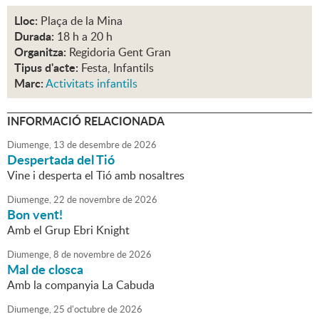
Lloc:
Plaça de la Mina
Durada:
18 h a 20 h
Organitza:
Regidoria Gent Gran
Tipus d'acte:
Festa, Infantils
Marc:
Activitats infantils
INFORMACIÓ RELACIONADA
Diumenge,
13
de
desembre
de
2026
Despertada del Tió
Vine i desperta el Tió amb nosaltres
Diumenge,
22
de
novembre
de
2026
Bon vent!
Amb el Grup Ebri Knight
Diumenge,
8
de
novembre
de
2026
Mal de closca
Amb la companyia La Cabuda
Diumenge,
25
d'
octubre
de
2026