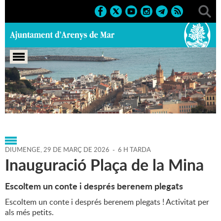
Portada
>
Agenda
>
29-03-
2026
>
Marcs
>
Culturals
>
2026
>
Activitats infantils
DIUMENGE,
29
DE
MARÇ
DE
2026
-
6 H TARDA
Inauguració Plaça de la Mina
Escoltem un conte i després berenem plegats
Escoltem un conte i després berenem plegats ! Activitat per
als més petits.