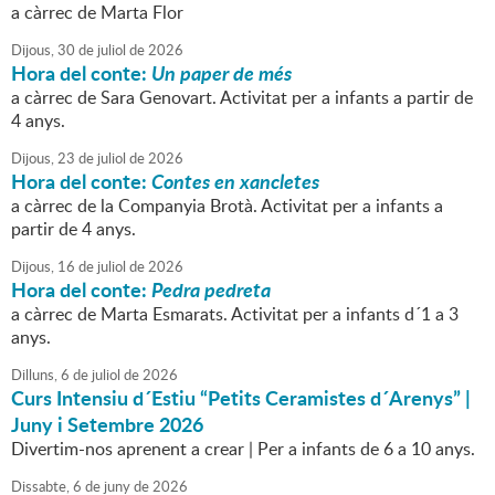
a càrrec de Marta Flor
Dijous,
30
de
juliol
de
2026
Hora del conte:
Un paper de més
a càrrec de Sara Genovart. Activitat per a infants a partir de
4 anys.
Dijous,
23
de
juliol
de
2026
Hora del conte:
Contes en xancletes
a càrrec de la Companyia Brotà. Activitat per a infants a
partir de 4 anys.
Dijous,
16
de
juliol
de
2026
Hora del conte:
Pedra pedreta
a càrrec de Marta Esmarats. Activitat per a infants d´1 a 3
anys.
Dilluns,
6
de
juliol
de
2026
Curs Intensiu d´Estiu “Petits Ceramistes d´Arenys” |
Juny i Setembre 2026
Divertim-nos aprenent a crear | Per a infants de 6 a 10 anys.
Dissabte,
6
de
juny
de
2026