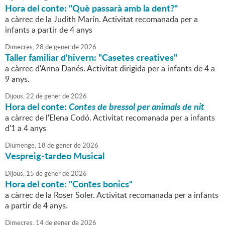
Hora del conte: "Què passarà amb la dent?"
a càrrec de la Judith Marín. Activitat recomanada per a
infants a partir de 4 anys
Dimecres,
28
de
gener
de
2026
Taller familiar d'hivern: "Casetes creatives"
a càrrec d'Anna Danés. Activitat dirigida per a infants de 4 a
9 anys.
Dijous,
22
de
gener
de
2026
Hora del conte:
Contes de bressol per animals de nit
a càrrec de l'Elena Codó. Activitat recomanada per a infants
d'1 a 4 anys
Diumenge,
18
de
gener
de
2026
Vespreig-tardeo Musical
Dijous,
15
de
gener
de
2026
Hora del conte: "Contes bonics"
a càrrec de la Roser Soler. Activitat recomanada per a infants
a partir de 4 anys.
Dimecres,
14
de
gener
de
2026