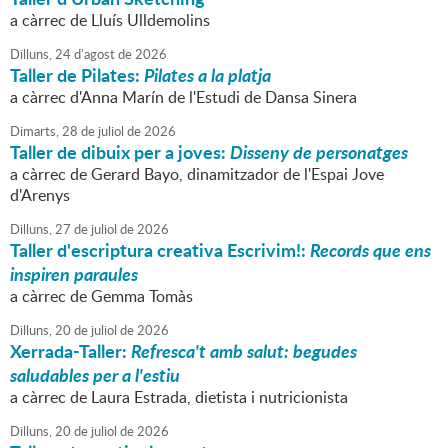
a càrrec de Lluís Ulldemolins
Dilluns,
24
d'
agost
de
2026
Taller de Pilates:
Pilates a la platja
a càrrec d'Anna Marín de l'Estudi de Dansa Sinera
Dimarts,
28
de
juliol
de
2026
Taller de dibuix per a joves:
Disseny de personatges
a càrrec de Gerard Bayo, dinamitzador de l'Espai Jove
d'Arenys
Dilluns,
27
de
juliol
de
2026
Taller d'escriptura creativa Escrivim!:
Records que ens
inspiren paraules
a càrrec de Gemma Tomàs
Dilluns,
20
de
juliol
de
2026
Xerrada-Taller:
Refresca't amb salut: begudes
saludables per a l'estiu
a càrrec de Laura Estrada, dietista i nutricionista
Dilluns,
20
de
juliol
de
2026