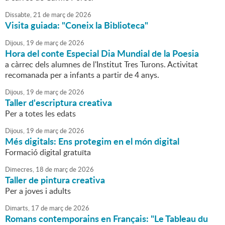
Dissabte,
21
de
març
de
2026
Visita guiada: "Coneix la Biblioteca"
Dijous,
19
de
març
de
2026
Hora del conte Especial Dia Mundial de la Poesia
a càrrec dels alumnes de l'Institut Tres Turons. Activitat
recomanada per a infants a partir de 4 anys.
Dijous,
19
de
març
de
2026
Taller d'escriptura creativa
Per a totes les edats
Dijous,
19
de
març
de
2026
Més digitals: Ens protegim en el món digital
Formació digital gratuïta
Dimecres,
18
de
març
de
2026
Taller de pintura creativa
Per a joves i adults
Dimarts,
17
de
març
de
2026
Romans contemporains en Français: "Le Tableau du