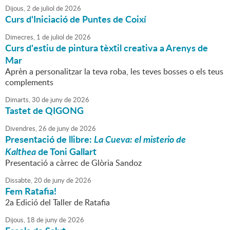
Dijous,
2
de
juliol
de
2026
Curs d'Iniciació de Puntes de Coixí
Dimecres,
1
de
juliol
de
2026
Curs d'estiu de pintura tèxtil creativa a Arenys de
Mar
Aprèn a personalitzar la teva roba, les teves bosses o els teus
complements
Dimarts,
30
de
juny
de
2026
Tastet de QIGONG
Divendres,
26
de
juny
de
2026
Presentació de llibre:
La Cueva: el misterio de
Kalthea
de Toni Gallart
Presentació a càrrec de Glòria Sandoz
Dissabte,
20
de
juny
de
2026
Fem Ratafia!
2a Edició del Taller de Ratafia
Dijous,
18
de
juny
de
2026