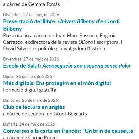
a càrrec de Gemma Tomàs
Divendres,
27
de
març
de
2026
Presentació del llibre:
Univers Bilbeny
d'en Jordi
Bilbeny
Presentació a càrrec de Joan Marc Passada, Eugènia
Carrasco, exdirectora de la revista
DDona
i escriptora, i
David Silvestre, politòleg i divulgador d’història.
Divendres,
27
de
març
de
2026
Escola de Salut:
Aconsegueix una esquena sense dolor
Dijous,
26
de
març
de
2026
Més digitals: Ens protegim en el món digital
Formació digital gratuïta
Dimecres,
25
de
març
de
2026
Club de lectura en anglès
a càrrec de Leonora de Groot Bogaarts
Dimarts,
24
de
març
de
2026
Converses a la carta en francès: "Un brin de causette"
a càrrec de Carme Porcel