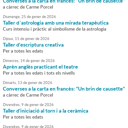
Converses a la carta en francès: "Un brin de causette"
a càrrec de Carme Porcel
Diumenge,
25
de
gener
de
2026
Taller d´astrologia amb una mirada terapèutica
Curs intensiu i pràctic al simbolisme de la astrologia
Dijous,
15
de
gener
de
2026
Taller d'escriptura creativa
Per a totes les edats
Dimecres,
14
de
gener
de
2026
Aprèn anglès practicant el teatre
Per a totes les edats i tots els nivells
Dimarts,
13
de
gener
de
2026
Converses a la carta en francès: "Un brin de causette"
a càrrec de Carme Porcel
Divendres,
9
de
gener
de
2026
Taller d'iniciació al torn i a la ceràmica
Per a totes les edats
Divendres,
9
de
gener
de
2026