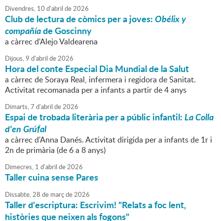
Divendres,
10
d'
abril
de
2026
Club de lectura de còmics per a joves:
Obélix y
compañía
de Goscinny
a càrrec d'Alejo Valdearena
Dijous,
9
d'
abril
de
2026
Hora del conte Especial Dia Mundial de la Salut
a càrrec de Soraya Real, infermera i regidora de Sanitat.
Activitat recomanada per a infants a partir de 4 anys
Dimarts,
7
d'
abril
de
2026
Espai de trobada literària per a públic infantil:
La Colla
d'en Grúfal
a càrrec d'Anna Danés. Activitat dirigida per a infants de 1r i
2n de primària (de 6 a 8 anys)
Dimecres,
1
d'
abril
de
2026
Taller cuina sense Pares
Dissabte,
28
de
març
de
2026
Taller d'escriptura: Escrivim! "Relats a foc lent,
històries que neixen als fogons"