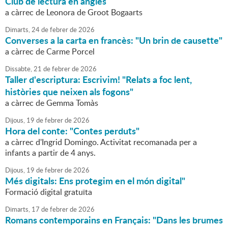
Club de lectura en anglès
a càrrec de Leonora de Groot Bogaarts
Dimarts,
24
de
febrer
de
2026
Converses a la carta en francès: "Un brin de causette"
a càrrec de Carme Porcel
Dissabte,
21
de
febrer
de
2026
Taller d'escriptura: Escrivim! "Relats a foc lent,
històries que neixen als fogons"
a càrrec de Gemma Tomàs
Dijous,
19
de
febrer
de
2026
Hora del conte: "Contes perduts"
a càrrec d'Ingrid Domingo. Activitat recomanada per a
infants a partir de 4 anys.
Dijous,
19
de
febrer
de
2026
Més digitals: Ens protegim en el món digital"
Formació digital gratuïta
Dimarts,
17
de
febrer
de
2026
Romans contemporains en Français: "Dans les brumes