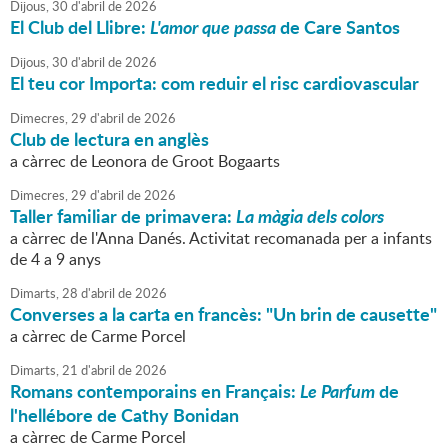
Dijous,
30
d'
abril
de
2026
El Club del Llibre:
L'amor que passa
de Care Santos
Dijous,
30
d'
abril
de
2026
El teu cor Importa: com reduir el risc cardiovascular
Dimecres,
29
d'
abril
de
2026
Club de lectura en anglès
a càrrec de Leonora de Groot Bogaarts
Dimecres,
29
d'
abril
de
2026
Taller familiar de primavera:
La màgia dels colors
a càrrec de l'Anna Danés. Activitat recomanada per a infants
de 4 a 9 anys
Dimarts,
28
d'
abril
de
2026
Converses a la carta en francès: "Un brin de causette"
a càrrec de Carme Porcel
Dimarts,
21
d'
abril
de
2026
Romans contemporains en Français:
Le Parfum
de
l'hellébore de Cathy Bonidan
a càrrec de Carme Porcel