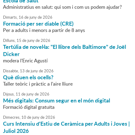
Escola de Salut
Administratius en salut: qui som i com us podem ajudar?
Dimarts,
16
de
juny
de
2026
Formació per ser diable (CRE)
Per a adults i menors a partir de 8 anys
Dilluns,
15
de
juny
de
2026
Tertúlia de novel·la: "El llibre dels Baltimore" de Joël
Dicker
modera l'Enric Agustí
Dissabte,
13
de
juny
de
2026
Què diuen els ocells?
Taller teòric i pràctic a l'aire lliure
Dijous,
11
de
juny
de
2026
Més digitals: Consum segur en el món digital
Formació digital gratuïta
Dimecres,
10
de
juny
de
2026
Curs Intensiu d'Estiu de Ceràmica per Adults i Joves |
Juliol 2026