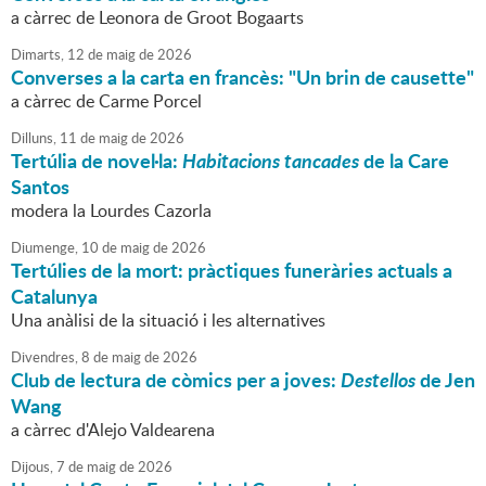
a càrrec de Leonora de Groot Bogaarts
Dimarts,
12
de
maig
de
2026
Converses a la carta en francès: "Un brin de causette"
a càrrec de Carme Porcel
Dilluns,
11
de
maig
de
2026
Tertúlia de novel·la:
Habitacions tancades
de la Care
Santos
modera la Lourdes Cazorla
Diumenge,
10
de
maig
de
2026
Tertúlies de la mort: pràctiques funeràries actuals a
Catalunya
Una anàlisi de la situació i les alternatives
Divendres,
8
de
maig
de
2026
Club de lectura de còmics per a joves:
Destellos
de Jen
Wang
a càrrec d'Alejo Valdearena
Dijous,
7
de
maig
de
2026