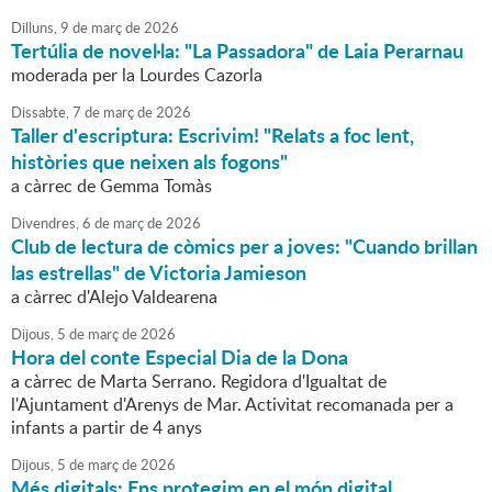
Dilluns,
9
de
març
de
2026
Tertúlia de novel·la: "La Passadora" de Laia Perarnau
moderada per la Lourdes Cazorla
Dissabte,
7
de
març
de
2026
Taller d'escriptura: Escrivim! "Relats a foc lent,
històries que neixen als fogons"
a càrrec de Gemma Tomàs
Divendres,
6
de
març
de
2026
Club de lectura de còmics per a joves: "Cuando brillan
las estrellas" de Victoria Jamieson
a càrrec d'Alejo Valdearena
Dijous,
5
de
març
de
2026
Hora del conte Especial Dia de la Dona
a càrrec de Marta Serrano. Regidora d'Igualtat de
l'Ajuntament d'Arenys de Mar. Activitat recomanada per a
infants a partir de 4 anys
Dijous,
5
de
març
de
2026
Més digitals: Ens protegim en el món digital