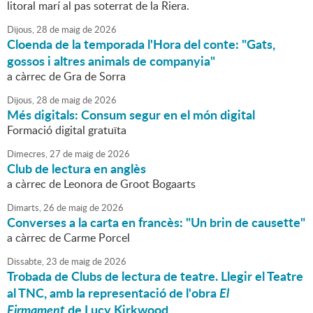
litoral marí al pas soterrat de la Riera.
Dijous,
28
de
maig
de
2026
Cloenda de la temporada l'Hora del conte: "Gats,
gossos i altres animals de companyia"
a càrrec de Gra de Sorra
Dijous,
28
de
maig
de
2026
Més digitals: Consum segur en el món digital
Formació digital gratuïta
Dimecres,
27
de
maig
de
2026
Club de lectura en anglès
a càrrec de Leonora de Groot Bogaarts
Dimarts,
26
de
maig
de
2026
Converses a la carta en francès: "Un brin de causette"
a càrrec de Carme Porcel
Dissabte,
23
de
maig
de
2026
Trobada de Clubs de lectura de teatre. Llegir el Teatre
al TNC, amb la representació de l'obra
El
Firmament
de Lucy Kirkwood