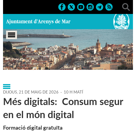
Portada
>
Agenda
>
21-05-
2026
>
Marcs
>
Culturals
>
2026
>
Cursos i tallers
DIJOUS,
21
DE
MAIG
DE
2026
-
10 H MATÍ
Més digitals: Consum segur
en el món digital
Formació digital gratuïta