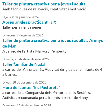
Taller de pintura creativa per a joves i adults
Amb tècniques de relaxació, creativitat i motivació
Dijous,
8
de
gener
de
2026
Aprèn anglès practicant l'art
Taller per a nens i nenes
Dimecres,
7
de
gener
de
2026
Taller de pintura creativa per a joves i adults a Arenys
de Mar
A càrrec de l'artista Maryory Pemberty
Dimarts,
23
de
desembre
de
2025
Taller familiar de Nadal
a càrrec de l'Anna Danés. Activitat dirigida per a infants de 4
a 8 anys.
Dijous,
18
de
desembre
de
2025
Hora del conte: "Els Pastorets"
a càrrec de la Companyia dels Pastorets dels Seràfics.
Activitat recomanada per a infants a partir de 4 anys.
Dimecres,
17
de
desembre
de
2025