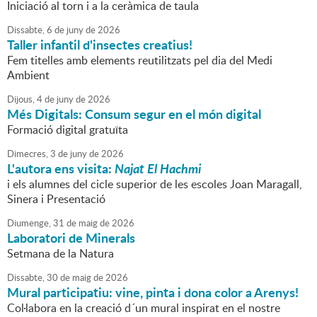
Iniciació al torn i a la ceràmica de taula
Dissabte,
6
de
juny
de
2026
Taller infantil d'insectes creatius!
Fem titelles amb elements reutilitzats pel dia del Medi
Ambient
Dijous,
4
de
juny
de
2026
Més Digitals: Consum segur en el món digital
Formació digital gratuïta
Dimecres,
3
de
juny
de
2026
L'autora ens visita:
Najat El Hachmi
i els alumnes del cicle superior de les escoles Joan Maragall,
Sinera i Presentació
Diumenge,
31
de
maig
de
2026
Laboratori de Minerals
Setmana de la Natura
Dissabte,
30
de
maig
de
2026
Mural participatiu: vine, pinta i dona color a Arenys!
Col·labora en la creació d´un mural inspirat en el nostre