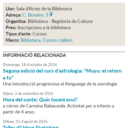
Lloc:
Sala d'Actes de la Biblioteca
Adreça:
C. Bonaire, 3
Organitza:
Biblioteca - Regidoria de Cultura
Preu:
Inscripcions a la biblioteca
Tipus d'acte:
Cursos
Marcs:
Biblioteca
,
Cursos i tallers
INFORMACIÓ RELACIONADA
Diumenge,
18
d'
octubre
de
2026
Segona edició del curs d'astrologia: "Muyu: el retorn
a tu"
Una introducció progressiva al llenguatge de la astrologia
Dijous,
3
de
setembre
de
2026
Hora del conte:
Quin tocarà avui?
a càrrec de Carmina Rabasseda. Activitat per a infants a
partir de 4 anys.
Dilluns,
31
d'
agost
de
2026
Taller d'Urban Sketching