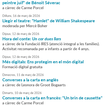
peintre juif" de Bénoit Séverac
a càrrec de Carme Porcel
Dilluns,
16
de
març
de
2026
Llegir el teatre: "Hamlet" de William Shakespeare
moderada per Mercè Boher
Dijous,
12
de
març
de
2026
Hora del conte:
Un cor dues llars
a càrrec de la Fundació IRES (atenció integral a les families).
Activitat recomanada per a infants a partir de 4 anys.
Dijous,
12
de
març
de
2026
Més digitals: Ens protegim en el món digital
Formació digital gratuïta
Dimecres,
11
de
març
de
2026
Converses a la carta en anglès
a càrrec de Leonora de Groot Bogaarts
Dimarts,
10
de
març
de
2026
Converses a la carta en francès: "Un brin de causette"
a càrrec de Carme Porcel