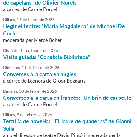
de capelans" de Olivier Norek
a càrrec de Carme Porcel
Dilluns,
16
de
febrer
de
2026
Llegir el teatre: "Maria Magdalena" de Michael De
Cock
moderada per Mercè Boher
Dissabte,
14
de
febrer
de
2026
Visita guiada: "Coneix la Biblioteca"
Dimecres,
11
de
febrer
de
2026
Converses a la carta en anglès
a càrrec de Leonora de Groot Bogaarts
Dimarts,
10
de
febrer
de
2026
Converses a la carta en francès: "Un brin de causette"
a càrrec de Carme Porcel
Dilluns,
9
de
febrer
de
2026
Tertúlia de novel·la: " El lladre de quaderns" de Gianni
Solla
amb el director de teatre David Pintó i moderada per la