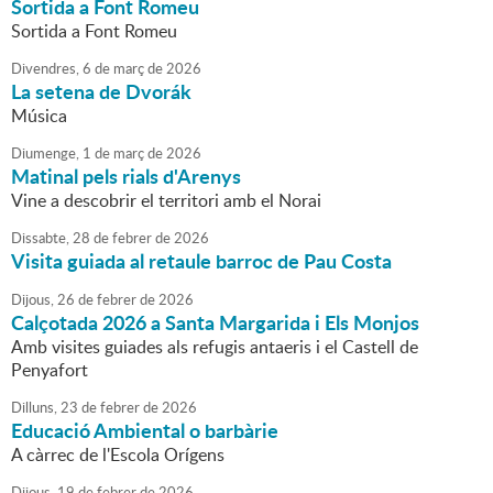
Sortida a Font Romeu
Sortida a Font Romeu
Divendres,
6
de
març
de
2026
La setena de Dvorák
Música
Diumenge,
1
de
març
de
2026
Matinal pels rials d'Arenys
Vine a descobrir el territori amb el Norai
Dissabte,
28
de
febrer
de
2026
Visita guiada al retaule barroc de Pau Costa
Dijous,
26
de
febrer
de
2026
Calçotada 2026 a Santa Margarida i Els Monjos
Amb visites guiades als refugis antaeris i el Castell de
Penyafort
Dilluns,
23
de
febrer
de
2026
Educació Ambiental o barbàrie
A càrrec de l'Escola Orígens
Dijous,
19
de
febrer
de
2026