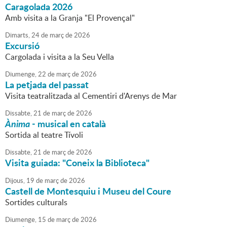
Caragolada 2026
Amb visita a la Granja "El Provençal"
Dimarts,
24
de
març
de
2026
Excursió
Cargolada i visita a la Seu Vella
Diumenge,
22
de
març
de
2026
La petjada del passat
Visita teatralitzada al Cementiri d'Arenys de Mar
Dissabte,
21
de
març
de
2026
Ànima
- musical en català
Sortida al teatre Tívoli
Dissabte,
21
de
març
de
2026
Visita guiada: "Coneix la Biblioteca"
Dijous,
19
de
març
de
2026
Castell de Montesquiu i Museu del Coure
Sortides culturals
Diumenge,
15
de
març
de
2026