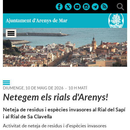
Portada
>
Agenda
>
10-05-
2026
>
Marcs
>
Culturals
>
2026
>
Sortides i visites guiades
DIUMENGE,
10
DE
MAIG
DE
2026
-
10 H MATÍ
Netegem els rials d'Arenys!
Neteja de residus i espècies invasores al Rial del Sapí
i al Rial de Sa Clavella
Activitat de neteja de residus i d'espècies invasores