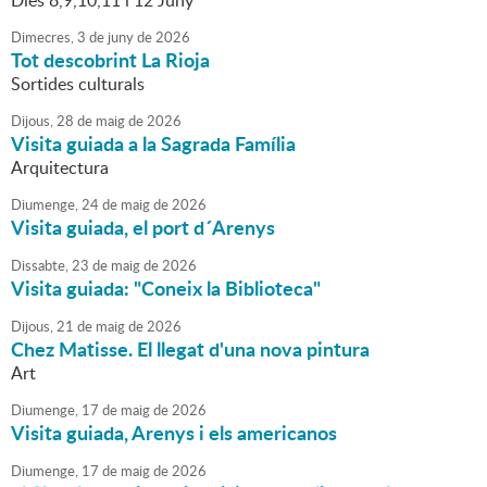
Dies 8,9,10,11 i 12 Juny
Dimecres,
3
de
juny
de
2026
Tot descobrint La Rioja
Sortides culturals
Dijous,
28
de
maig
de
2026
Visita guiada a la Sagrada Família
Arquitectura
Diumenge,
24
de
maig
de
2026
Visita guiada, el port d´Arenys
Dissabte,
23
de
maig
de
2026
Visita guiada: "Coneix la Biblioteca"
Dijous,
21
de
maig
de
2026
Chez Matisse. El llegat d'una nova pintura
Art
Diumenge,
17
de
maig
de
2026
Visita guiada, Arenys i els americanos
Diumenge,
17
de
maig
de
2026